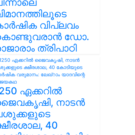
ിന്നാലെ
ിമാനത്തിലൂടെ
കാർഷിക വിപ്ലവം
കൊണ്ടുവരാൻ ഡോ.
ാജാരാം ത്രിപാഠി
250 ഏക്കറിൽ
ജൈവകൃഷി, നാടൻ
ശുക്കളുടെ
്ഷീരശാല, 40