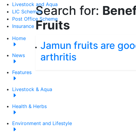
Livestock and Aqua
Search for:
Benef
LIC Schemes
Post Office Scheme
Fruits
Insurance
Home
Jamun fruits are goo
arthritis
News
Features
Livestock & Aqua
Health & Herbs
Environment and Lifestyle