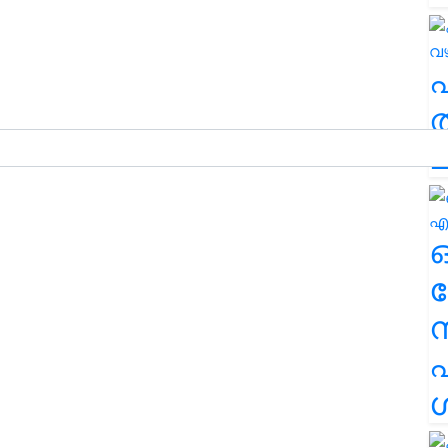
ത
ച
ര
എ
ശ