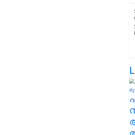
L
സ
മ