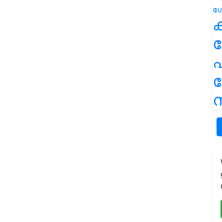
ക
പ
ന