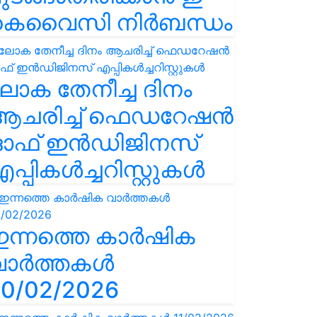
കെവൈസി നിർബന്ധം
ോക തേനീച്ച ദിനം
ആചരിച്ച് ഫെഡറേഷൻ
ഓഫ് ഇൻഡിജിനസ്
പ്പികൾച്ചറിസ്റ്റുകൾ
ഇന്നത്തെ കാർഷിക
വാർത്തകൾ
0/02/2026