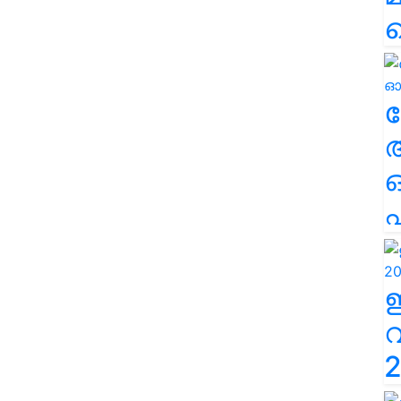
ല
എ
2