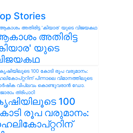
op Stories
ആകാശം അതിരിട്ട
കിയാര' യുടെ
വിജയകഥ
കൃഷിയിലൂടെ 100
ോടി രൂപ വരുമാനം:
െലികോപ്റ്ററിന്