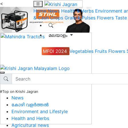
<
Home
News
Health & Herbs
Environment an
& Cash Crops
Grain & Pulses
Flowers
Taste
മലയാളം
MFOI 2024
Vegetables
Fruits
Flowers
#Top on Krishi Jagran
News
കോഴി വളർത്തൽ
Environment and Lifestyle
Health and Herbs
Agricultural news