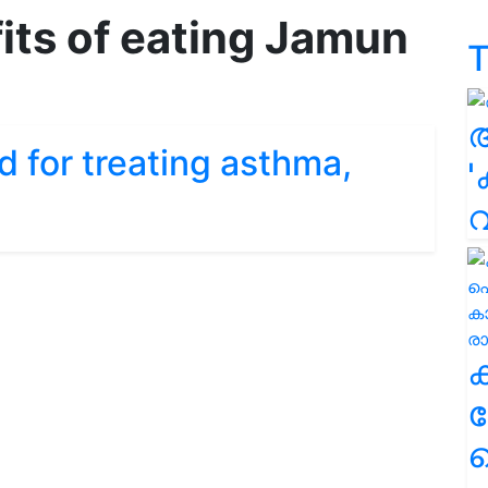
its of eating Jamun
T
d for treating asthma,
'
ക
ഹ