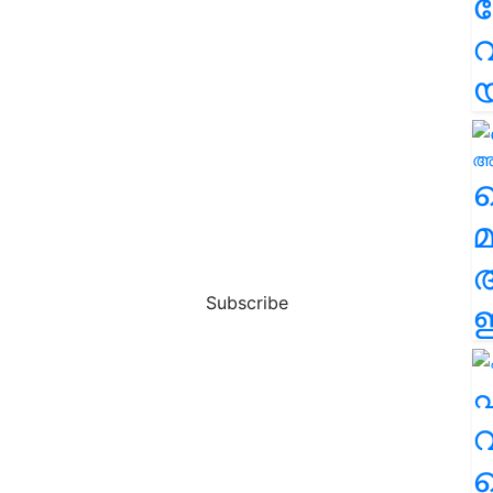
വ
വ
മ
Subscribe
ഈ
എ
വ