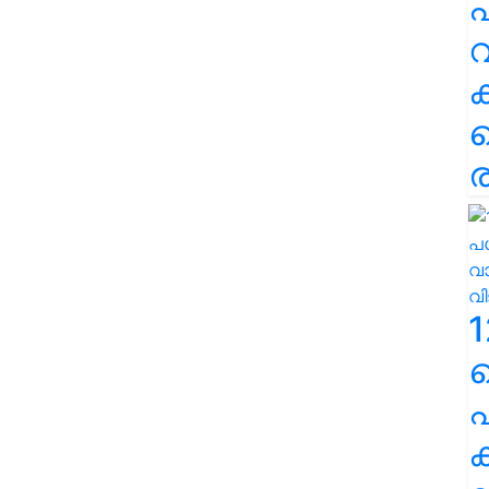
പ
വ
ര
1
പ
ക