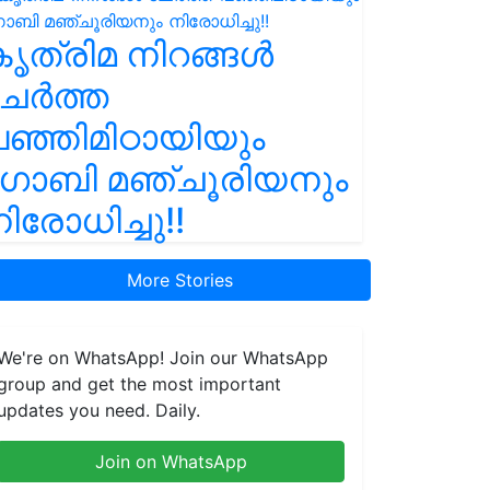
ൃത്രിമ നിറങ്ങൾ
ചേർത്ത
ഞ്ഞിമിഠായിയും
ഗോബി മഞ്ചൂരിയനും
ിരോധിച്ചു!!
More Stories
We're on WhatsApp! Join our WhatsApp
group and get the most important
updates you need. Daily.
Join on WhatsApp