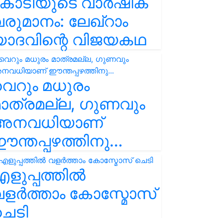
കോടിയുടെ വാർഷിക
രുമാനം: ലേഖ്‌റാം
യാദവിന്റെ വിജയകഥ
െറും മധുരം
ാത്രമല്ല, ഗുണവും
അനവധിയാണ്
ന്തപ്പഴത്തിനു...
ളുപ്പത്തിൽ
ളർത്താം കോസ്മോസ്
ചെടി