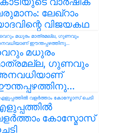
കോടിയുടെ വാർഷിക
രുമാനം: ലേഖ്‌റാം
യാദവിന്റെ വിജയകഥ
െറും മധുരം
ാത്രമല്ല, ഗുണവും
അനവധിയാണ്
ന്തപ്പഴത്തിനു...
ളുപ്പത്തിൽ
ളർത്താം കോസ്മോസ്
ചെടി