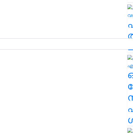
ത
ച
ര
എ
ശ