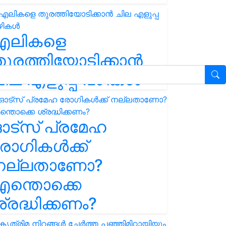
എലികളെ
ുരത്തിയോടിക്കാൻ
ില എളുപ്പ വഴികൾ
ഓട്സ് പ്രമേഹ
ോഗികൾക്ക്
നല്ലതാണോ?
ന്തൊക്കെ
്രദ്ധിക്കണം?