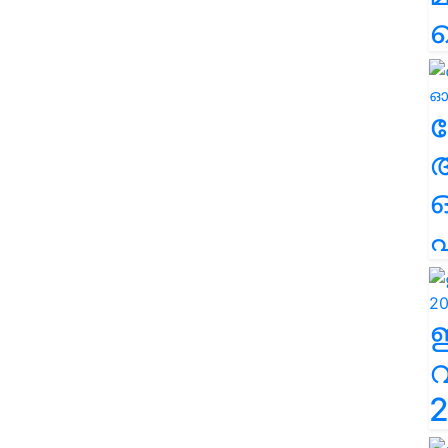
ല
എ
2