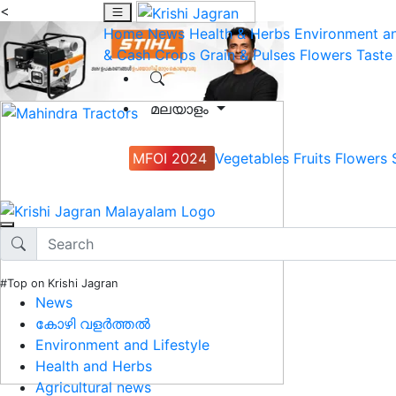
<
Home
News
Health & Herbs
Environment an
& Cash Crops
Grain & Pulses
Flowers
Taste
മലയാളം
MFOI 2024
Vegetables
Fruits
Flowers
#Top on Krishi Jagran
News
കോഴി വളർത്തൽ
Environment and Lifestyle
Health and Herbs
Agricultural news