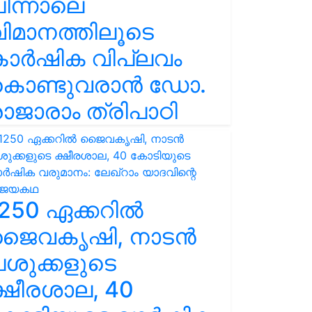
ിന്നാലെ
ിമാനത്തിലൂടെ
കാർഷിക വിപ്ലവം
കൊണ്ടുവരാൻ ഡോ.
ാജാരാം ത്രിപാഠി
250 ഏക്കറിൽ
ജൈവകൃഷി, നാടൻ
ശുക്കളുടെ
്ഷീരശാല, 40