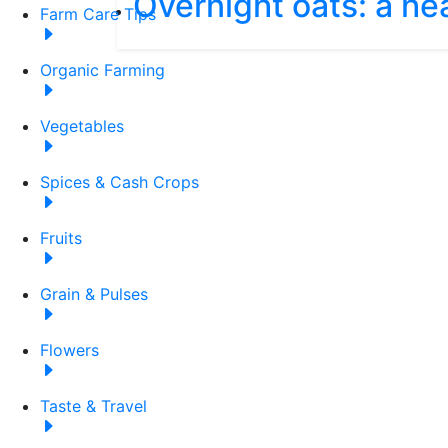
Overnight oats: a he
Farm Care Tips
Organic Farming
Vegetables
Spices & Cash Crops
Fruits
Grain & Pulses
Flowers
Taste & Travel