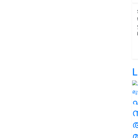
L
സ
മ