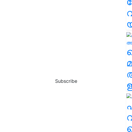
വ
വ
മ
Subscribe
ഈ
എ
വ