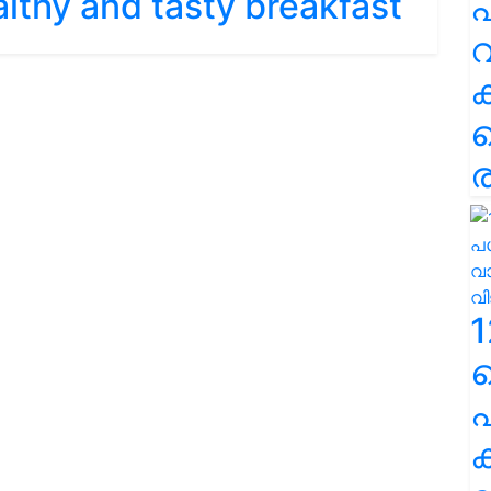
althy and tasty breakfast
പ
വ
ര
1
പ
ക