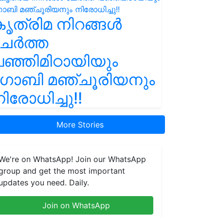
ൃത്രിമ നിറങ്ങൾ
ചേർത്ത
ഞ്ഞിമിഠായിയും
ഗോബി മഞ്ചൂരിയനും
ിരോധിച്ചു!!
More Stories
We're on WhatsApp! Join our WhatsApp
group and get the most important
updates you need. Daily.
Join on WhatsApp