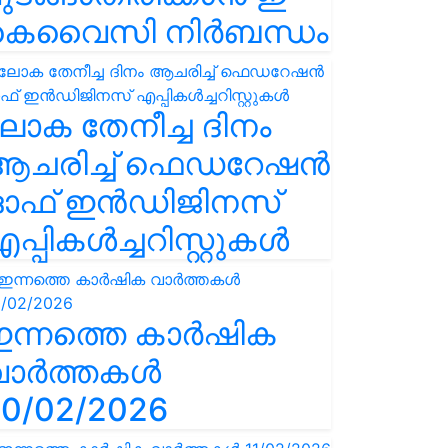
കെവൈസി നിർബന്ധം
ോക തേനീച്ച ദിനം
ആചരിച്ച് ഫെഡറേഷൻ
ഓഫ് ഇൻഡിജിനസ്
പ്പികൾച്ചറിസ്റ്റുകൾ
ഇന്നത്തെ കാർഷിക
വാർത്തകൾ
0/02/2026