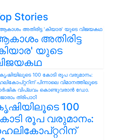
op Stories
ആകാശം അതിരിട്ട
കിയാര' യുടെ
വിജയകഥ
കൃഷിയിലൂടെ 100
ോടി രൂപ വരുമാനം:
െലികോപ്റ്ററിന്