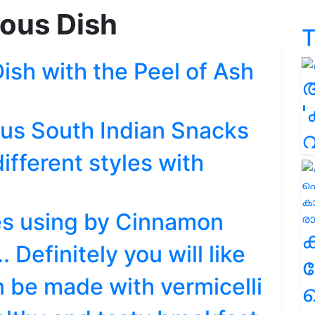
ious Dish
T
Dish with the Peel of Ash
'
us South Indian Snacks
different styles with
es using by Cinnamon
. Definitely you will like
ക
n be made with vermicelli
ഹ