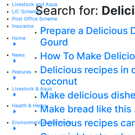
Livestock and Aqua
Search for:
Delic
LIC Schemes
Post Office Scheme
Insurance
Prepare a Delicious 
Home
Gourd
How To Make Delicio
News
Delicious recipes in 
Features
coconut
Livestock & Aqua
Make delicious dish
Health & Herbs
Make bread like this .
Delicious recipes ca
Environment and Lifestyle