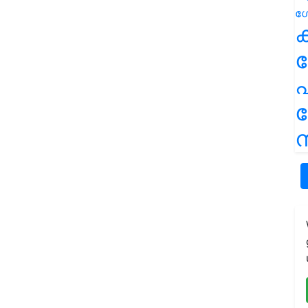
ക
പ
ന