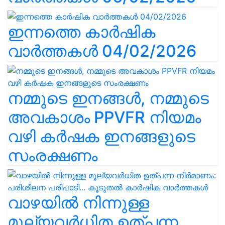
ഇന്നത്തെ കാർഷിക
വാർത്തകൾ 04/02/2026
നമ്മുടെ ഇനങ്ങൾ, നമ്മുടെ
അവകാശം PPVFR നിയമം
വഴി കർഷക ഇനങ്ങളുടെ
സംരക്ഷണം
വാഴയിൽ നിന്നുള്ള
മൂല്യവർധിത ഉത്പന്ന