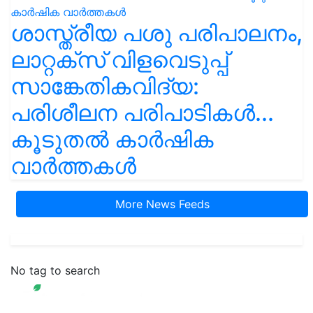
ശാസ്ത്രീയ പശു പരിപാലനം,
ലാറ്റക്സ് വിളവെടുപ്പ്
സാങ്കേതികവിദ്യ:
പരിശീലന പരിപാടികൾ...
കൂടുതൽ കാർഷിക
വാർത്തകൾ
More News Feeds
No tag to search