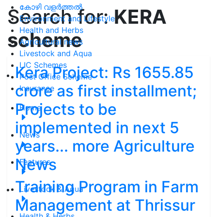
കോഴി വളർത്തൽ
Search for:
KERA
Environment and Lifestyle
Health and Herbs
scheme
Agricultural news
Livestock and Aqua
LIC Schemes
Kera Project: Rs 1655.85
Post Office Scheme
crore as first installment;
Insurance
Projects to be
Home
implemented in next 5
News
years... more Agriculture
News
Features
Training Program in Farm
Livestock & Aqua
Management at Thrissur
Health & Herbs