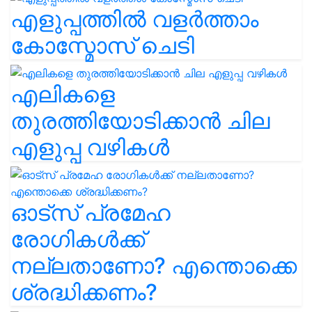
എളുപ്പത്തിൽ വളർത്താം
കോസ്മോസ് ചെടി
എലികളെ
തുരത്തിയോടിക്കാൻ ചില
എളുപ്പ വഴികൾ
ഓട്സ് പ്രമേഹ
രോഗികൾക്ക്
നല്ലതാണോ? എന്തൊക്കെ
ശ്രദ്ധിക്കണം?