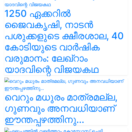
1250 ഏക്കറിൽ
ജൈവകൃഷി, നാടൻ
പശുക്കളുടെ ക്ഷീരശാല, 40
കോടിയുടെ വാർഷിക
വരുമാനം: ലേഖ്‌റാം
യാദവിന്റെ വിജയകഥ
വെറും മധുരം മാത്രമല്ല,
ഗുണവും അനവധിയാണ്
ഈന്തപ്പഴത്തിനു...