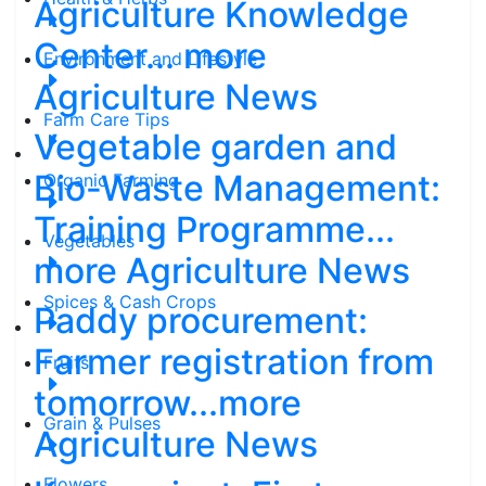
Agriculture Knowledge
Center... more
Environment and Lifestyle
Agriculture News
Farm Care Tips
Vegetable garden and
Bio-Waste Management:
Organic Farming
Training Programme...
Vegetables
more Agriculture News
Spices & Cash Crops
Paddy procurement:
Farmer registration from
Fruits
tomorrow...more
Grain & Pulses
Agriculture News
Flowers