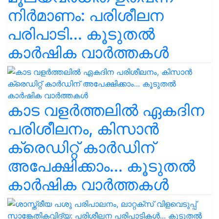
നിർമാണം: പരിശീലന
പരിപാടി... കൂടുതൽ
കാർഷിക വാർത്തകൾ
കാട വളര്‍ത്തലിൽ ഏകദിന
പരിശീലനം, കിസാൻ
ക്രെഡിറ്റ് കാർഡിന്
അപേക്ഷിക്കാം... കൂടുതൽ
കാർഷിക വാർത്തകൾ