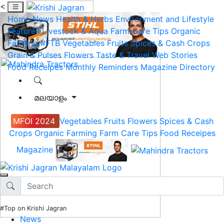
<
Home
News
Health & Herbs
Environment and Lifestyle
Features
Livestock & Aqua
Farm Care Tips
Organic
Farming
#FTB
Vegetables
Fruits
Spices & Cash Crops
Grain & Pulses
Flowers
Taste & Travel
Web Stories
Food Receipes
Monthly Reminders
Magazine
Directory
മലയാളം
MFOI 2024
Vegetables
Fruits
Flowers
Spices & Cash
Crops
Organic Farming
Farm Care Tips
Food Receipes
Magazine
#Top on Krishi Jagran
News