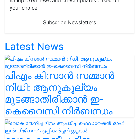
handpicked news and latest updates based on
your choice.
Subscribe Newsletters
Latest News
പിഎം കിസാൻ സമ്മാൻ
നിധി: ആനുകൂല്യം
മുടങ്ങാതിരിക്കാൻ ഇ-
കെവൈസി നിർബന്ധം