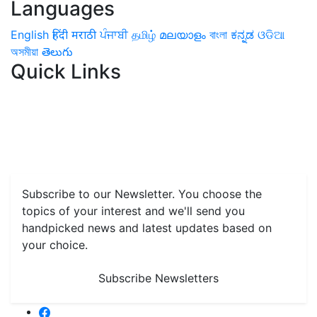
Languages
English
हिंदी
मराठी
ਪੰਜਾਬੀ
தமிழ்
മലയാളം
বাংলা
ಕನ್ನಡ
ଓଡିଆ
অসমীয়া
తెలుగు
Quick Links
Home
News
Health & Herbs
Environment and Lifestyle
Features
Livestock & Aqua
Farm Care Tips
Organic
Farming
#FTB
Vegetables
Fruits
Spices & Cash Crops
Grain & Pulses
Flowers
Taste & Travel
Food Receipes
Monthly Reminders
Subscribe to our Newsletter. You choose the
topics of your interest and we'll send you
handpicked news and latest updates based on
your choice.
Subscribe Newsletters