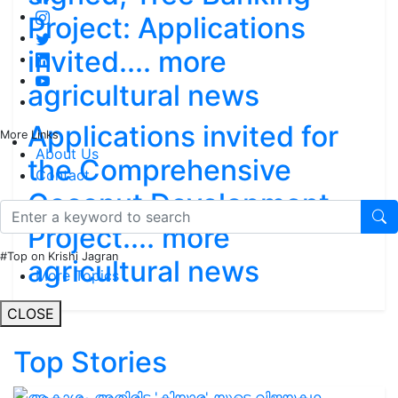
Project: Applications
invited.... more
agricultural news
Applications invited for
More Links
About Us
the Comprehensive
Contact
Coconut Development
Project.... more
#Top on Krishi Jagran
agricultural news
More Topics
CLOSE
Top Stories