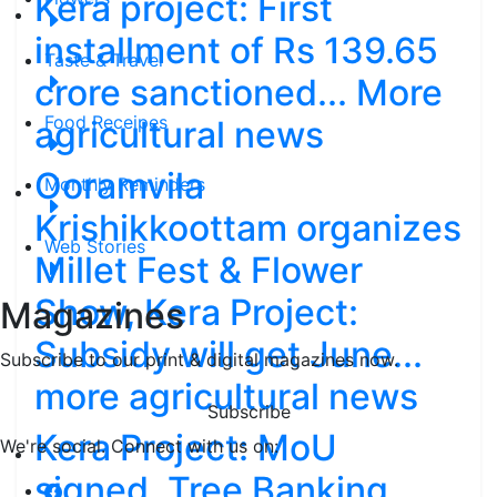
Kera project: First
installment of Rs 139.65
Taste & Travel
crore sanctioned... More
Food Receipes
agricultural news
Ooramvila
Monthly Reminders
Krishikkoottam organizes
Web Stories
Millet Fest & Flower
Show, Kera Project:
Magazines
Subsidy will get June...
Subscribe to our print & digital magazines now.
more agricultural news
Subscribe
Kera Project: MoU
We're social. Connect with us on:
signed, Tree Banking