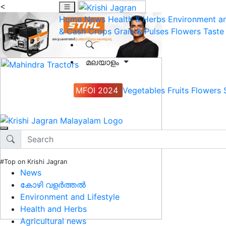
<
Home
News
Health & Herbs
Environment an
& Cash Crops
Grain & Pulses
Flowers
Taste
മലയാളം
MFOI 2024
Vegetables
Fruits
Flowers
#Top on Krishi Jagran
News
കോഴി വളർത്തൽ
Environment and Lifestyle
Health and Herbs
Agricultural news