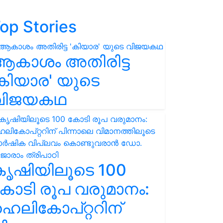
op Stories
ആകാശം അതിരിട്ട
കിയാര' യുടെ
വിജയകഥ
കൃഷിയിലൂടെ 100
ോടി രൂപ വരുമാനം:
െലികോപ്റ്ററിന്