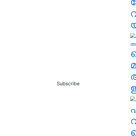
വ
വ
മ
Subscribe
ഈ
എ
വ