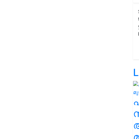
L
സ
മ