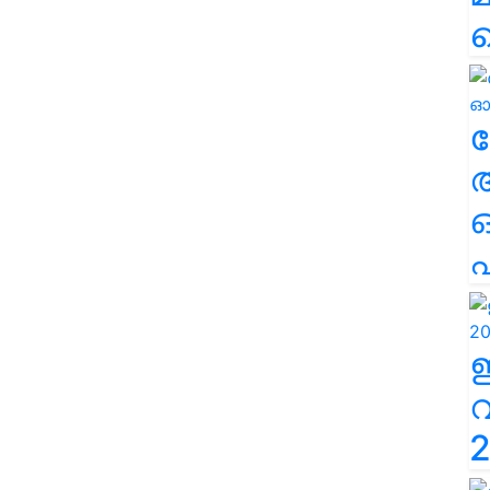
ല
എ
2