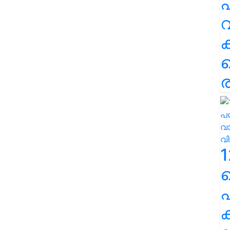
പ
വ
ര
1
പ
ക