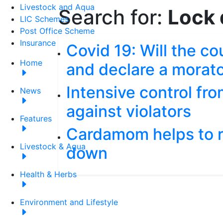
Livestock and Aqua
Search for:
Lock
LIC Schemes
Post Office Scheme
Insurance
Covid 19: Will the c
Home
and declare a morat
Intensive control fro
News
against violators
Features
Cardamom helps to r
Livestock & Aqua
down
Health & Herbs
Environment and Lifestyle