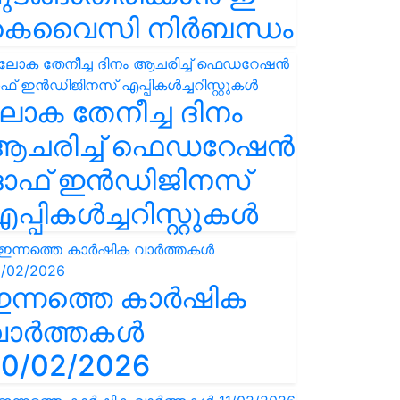
കെവൈസി നിർബന്ധം
ോക തേനീച്ച ദിനം
ആചരിച്ച് ഫെഡറേഷൻ
ഓഫ് ഇൻഡിജിനസ്
പ്പികൾച്ചറിസ്റ്റുകൾ
ഇന്നത്തെ കാർഷിക
വാർത്തകൾ
0/02/2026