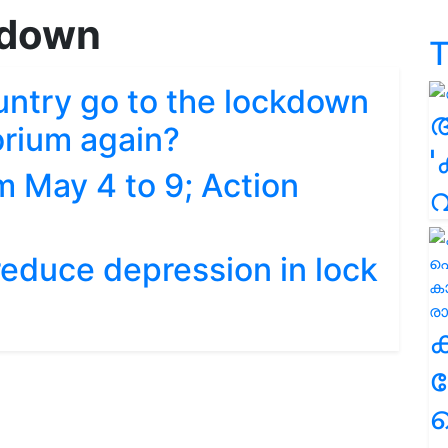
 down
T
ountry go to the lockdown
orium again?
'
m May 4 to 9; Action
educe depression in lock
ക
ഹ