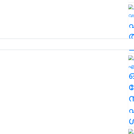
ത
ച
ര
എ
ശ