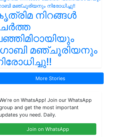
ൃത്രിമ നിറങ്ങൾ
ചേർത്ത
ഞ്ഞിമിഠായിയും
ഗോബി മഞ്ചൂരിയനും
ിരോധിച്ചു!!
More Stories
We're on WhatsApp! Join our WhatsApp
group and get the most important
updates you need. Daily.
Join on WhatsApp