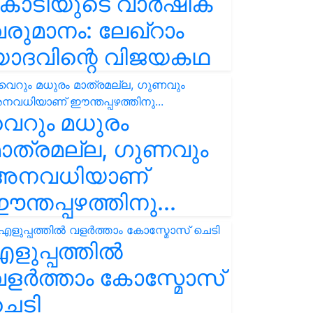
കോടിയുടെ വാർഷിക
രുമാനം: ലേഖ്‌റാം
യാദവിന്റെ വിജയകഥ
െറും മധുരം
ാത്രമല്ല, ഗുണവും
അനവധിയാണ്
ന്തപ്പഴത്തിനു...
ളുപ്പത്തിൽ
ളർത്താം കോസ്മോസ്
ചെടി