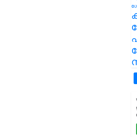
ക
പ
ന