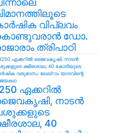
ിന്നാലെ
ിമാനത്തിലൂടെ
കാർഷിക വിപ്ലവം
കൊണ്ടുവരാൻ ഡോ.
ാജാരാം ത്രിപാഠി
250 ഏക്കറിൽ
ജൈവകൃഷി, നാടൻ
ശുക്കളുടെ
്ഷീരശാല, 40