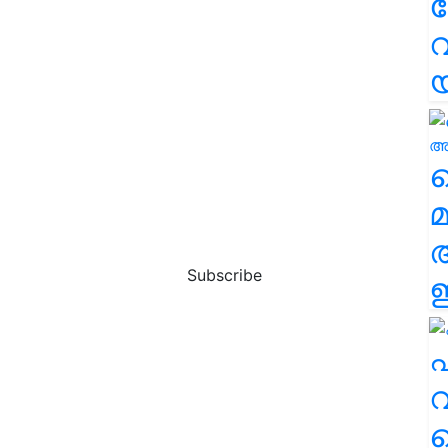
വ
വ
മ
Subscribe
ഈ
എ
വ