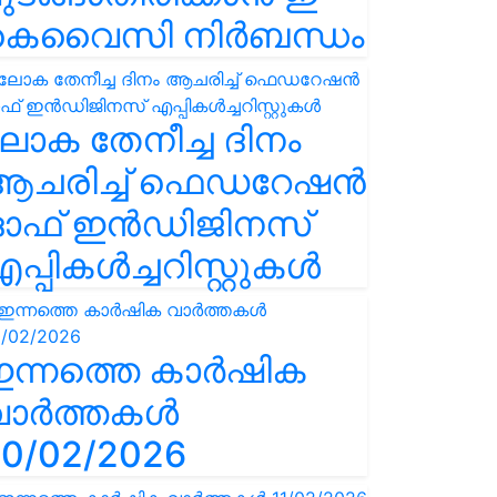
കെവൈസി നിർബന്ധം
ോക തേനീച്ച ദിനം
ആചരിച്ച് ഫെഡറേഷൻ
ഓഫ് ഇൻഡിജിനസ്
പ്പികൾച്ചറിസ്റ്റുകൾ
ഇന്നത്തെ കാർഷിക
വാർത്തകൾ
0/02/2026