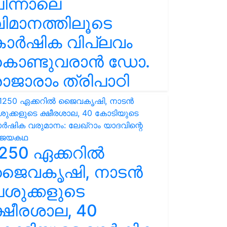
ിന്നാലെ
ിമാനത്തിലൂടെ
കാർഷിക വിപ്ലവം
കൊണ്ടുവരാൻ ഡോ.
ാജാരാം ത്രിപാഠി
250 ഏക്കറിൽ
ജൈവകൃഷി, നാടൻ
ശുക്കളുടെ
്ഷീരശാല, 40