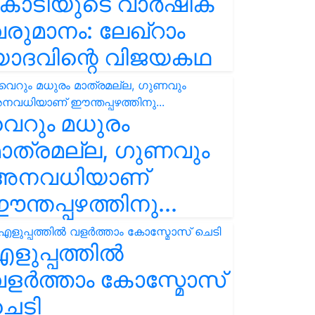
കോടിയുടെ വാർഷിക
രുമാനം: ലേഖ്‌റാം
യാദവിന്റെ വിജയകഥ
െറും മധുരം
ാത്രമല്ല, ഗുണവും
അനവധിയാണ്
ന്തപ്പഴത്തിനു...
ളുപ്പത്തിൽ
ളർത്താം കോസ്മോസ്
ചെടി