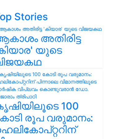
op Stories
ആകാശം അതിരിട്ട
കിയാര' യുടെ
വിജയകഥ
കൃഷിയിലൂടെ 100
ോടി രൂപ വരുമാനം:
െലികോപ്റ്ററിന്