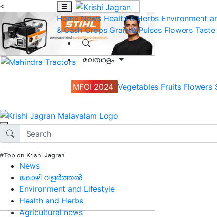
<
Home
News
Health & Herbs
Environment an
& Cash Crops
Grain & Pulses
Flowers
Taste
മലയാളം
MFOI 2024
Vegetables
Fruits
Flowers
#Top on Krishi Jagran
News
കോഴി വളർത്തൽ
Environment and Lifestyle
Health and Herbs
Agricultural news