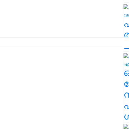
ത
ച
ര
എ
ശ