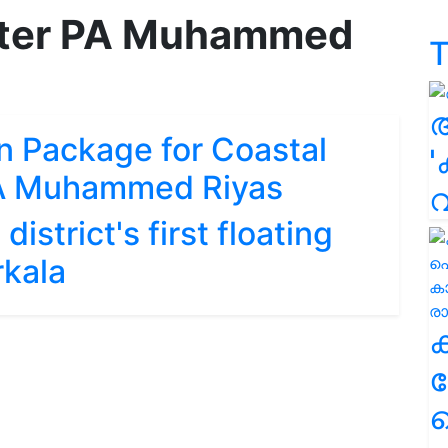
ster PA Muhammed
T
on Package for Coastal
'
PA Muhammed Riyas
strict's first floating
rkala
ക
ഹ