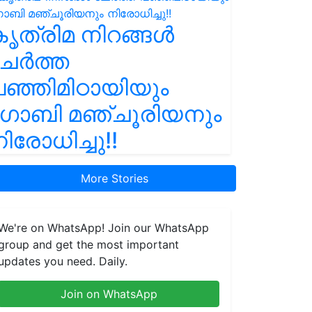
ൃത്രിമ നിറങ്ങൾ
ചേർത്ത
ഞ്ഞിമിഠായിയും
ഗോബി മഞ്ചൂരിയനും
ിരോധിച്ചു!!
More Stories
We're on WhatsApp! Join our WhatsApp
group and get the most important
updates you need. Daily.
Join on WhatsApp