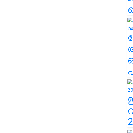
ല
എ
2