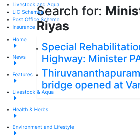
Livestock and Aqua
Search for:
Mini
LIC Schemes
Post Office Scheme
Riyas
Insurance
Home
Special Rehabilitati
Highway: Minister 
News
Thiruvananthapuram di
Features
bridge opened at Va
Livestock & Aqua
Health & Herbs
Environment and Lifestyle