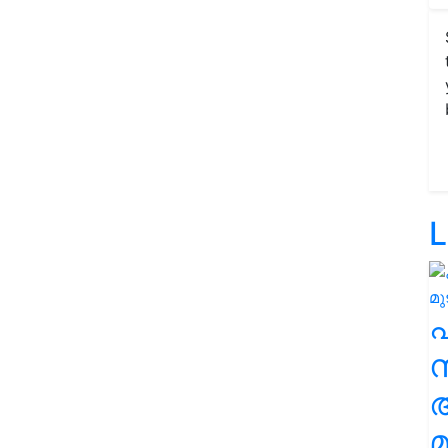
L
സ
മ