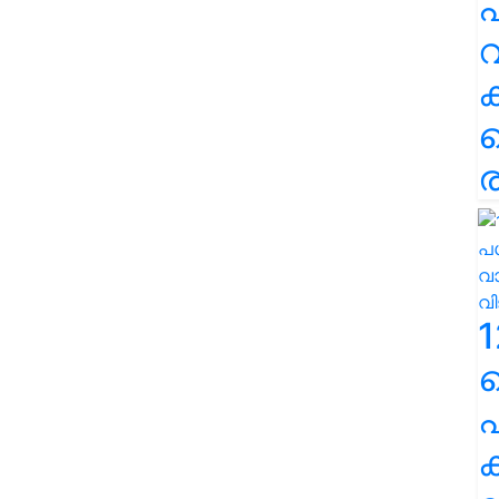
പ
വ
ര
1
പ
ക