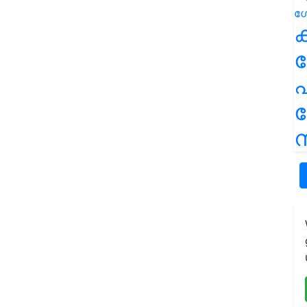
ക
പ
ന