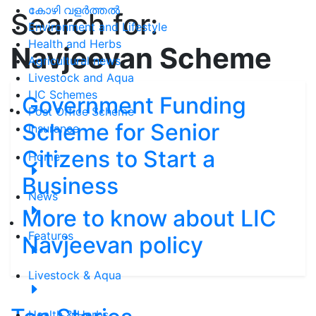
കോഴി വളർത്തൽ
Search for:
Environment and Lifestyle
Health and Herbs
Navjeevan Scheme
Agricultural news
Livestock and Aqua
LIC Schemes
Government Funding
Post Office Scheme
Scheme for Senior
Insurance
Citizens to Start a
Home
Business
News
More to know about LIC
Features
Navjeevan policy
Livestock & Aqua
Health & Herbs