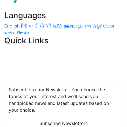
Languages
English
हिंदी
मराठी
ਪੰਜਾਬੀ
தமிழ்
മലയാളം
বাংলা
ಕನ್ನಡ
ଓଡିଆ
অসমীয়া
తెలుగు
Quick Links
Home
News
Health & Herbs
Environment and Lifestyle
Features
Livestock & Aqua
Farm Care Tips
Organic
Farming
#FTB
Vegetables
Fruits
Spices & Cash Crops
Grain & Pulses
Flowers
Taste & Travel
Food Receipes
Monthly Reminders
Subscribe to our Newsletter. You choose the
topics of your interest and we'll send you
handpicked news and latest updates based on
your choice.
Subscribe Newsletters