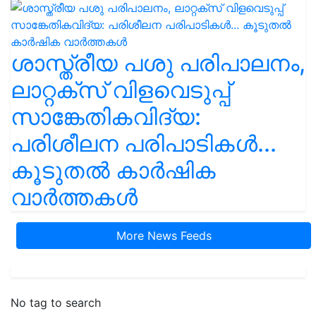
ശാസ്ത്രീയ പശു പരിപാലനം,
ലാറ്റക്സ് വിളവെടുപ്പ്
സാങ്കേതികവിദ്യ:
പരിശീലന പരിപാടികൾ...
കൂടുതൽ കാർഷിക
വാർത്തകൾ
More News Feeds
No tag to search