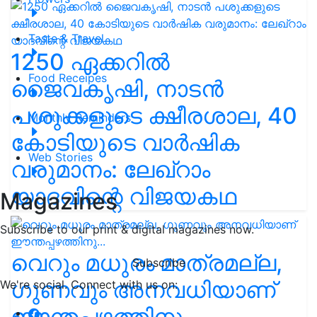
Taste & Travel
1250 ഏക്കറിൽ
Food Receipes
ജൈവകൃഷി, നാടൻ
പശുക്കളുടെ ക്ഷീരശാല, 40
Monthly Reminders
കോടിയുടെ വാർഷിക
Web Stories
വരുമാനം: ലേഖ്‌റാം
യാദവിന്റെ വിജയകഥ
Magazines
Subscribe to our print & digital magazines now.
വെറും മധുരം മാത്രമല്ല,
Subscribe
ഗുണവും അനവധിയാണ്
We're social. Connect with us on:
ഈന്തപ്പഴത്തിനു...