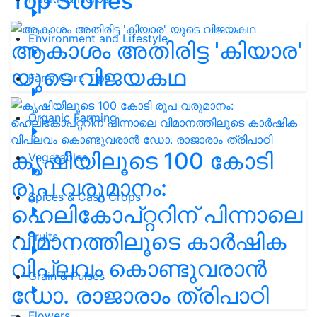
Top Stories
Environment and Lifestyle
ആകാശം അതിരിട്ട 'കിയാര'
യുടെ വിജയകഥ
Farm Care Tips
Organic Farming
കൃഷിയിലൂടെ 100 കോടി
Vegetables
രൂപ വരുമാനം:
Spices & Cash Crops
ഹെലികോപ്റ്ററിന് പിന്നാലെ
വിമാനത്തിലൂടെ കാർഷിക
Fruits
വിപ്ലവം കൊണ്ടുവരാൻ
Grain & Pulses
ഡോ. രാജാരാം ത്രിപാഠി
Flowers