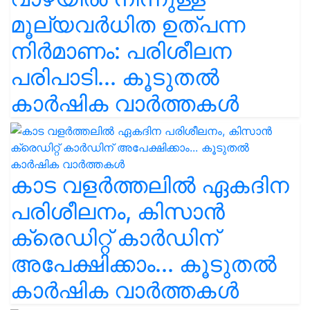
മൂല്യവർധിത ഉത്പന്ന
നിർമാണം: പരിശീലന
പരിപാടി... കൂടുതൽ
കാർഷിക വാർത്തകൾ
കാട വളര്‍ത്തലിൽ ഏകദിന
പരിശീലനം, കിസാൻ
ക്രെഡിറ്റ് കാർഡിന്
അപേക്ഷിക്കാം... കൂടുതൽ
കാർഷിക വാർത്തകൾ