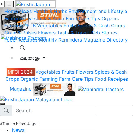
<
Home
News
Health & Herbs
Environment and Lifestyle
Features
Livestock & Aqua
Farm Care Tips
Organic
Farming
#FTB
Vegetables
Fruits
Spices & Cash Crops
Grain & Pulses
Flowers
Taste & Travel
Web Stories
Food Receipes
Monthly Reminders
Magazine
Directory
മലയാളം
MFOI 2024
Vegetables
Fruits
Flowers
Spices & Cash
Crops
Organic Farming
Farm Care Tips
Food Receipes
Magazine
#Top on Krishi Jagran
News