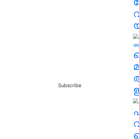
വ
വ
മ
Subscribe
ഈ
എ
വ