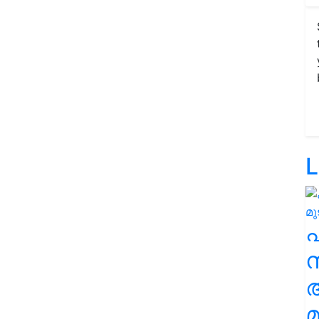
L
സ
മ