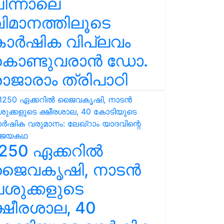
ിന്നാലെ
ിമാനത്തിലൂടെ
കാർഷിക വിപ്ലവം
കൊണ്ടുവരാൻ ഡോ.
ാജാരാം ത്രിപാഠി
250 ഏക്കറിൽ
ജൈവകൃഷി, നാടൻ
ശുക്കളുടെ
്ഷീരശാല, 40