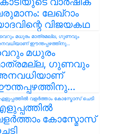
കോടിയുടെ വാർഷിക
രുമാനം: ലേഖ്‌റാം
യാദവിന്റെ വിജയകഥ
െറും മധുരം
ാത്രമല്ല, ഗുണവും
അനവധിയാണ്
ന്തപ്പഴത്തിനു...
ളുപ്പത്തിൽ
ളർത്താം കോസ്മോസ്
ചെടി