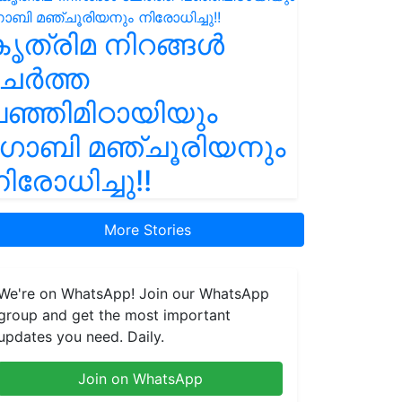
ൃത്രിമ നിറങ്ങൾ
ചേർത്ത
ഞ്ഞിമിഠായിയും
ഗോബി മഞ്ചൂരിയനും
ിരോധിച്ചു!!
More Stories
We're on WhatsApp! Join our WhatsApp
group and get the most important
updates you need. Daily.
Join on WhatsApp