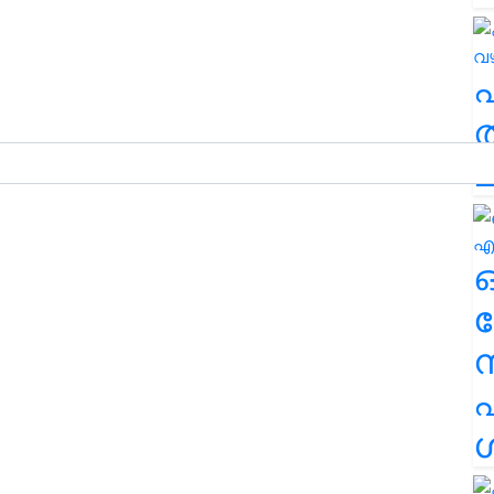
ത
ച
ര
എ
ശ