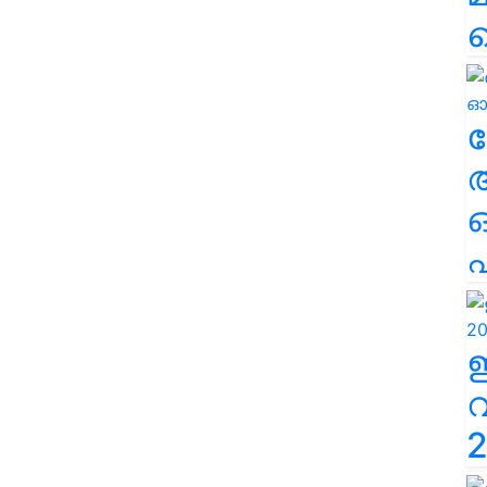
ല
എ
2