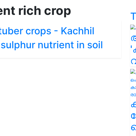
ent rich crop
T
 tuber crops - Kachhil
sulphur nutrient in soil
'
ക
ഹ