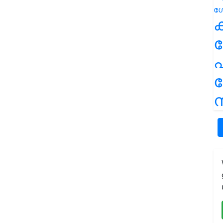
ക
പ
ന