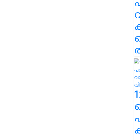
പ
വ
ര
1
പ
ക