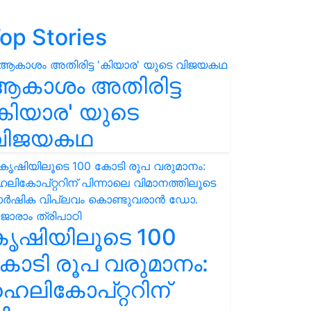
op Stories
ആകാശം അതിരിട്ട
കിയാര' യുടെ
വിജയകഥ
കൃഷിയിലൂടെ 100
ോടി രൂപ വരുമാനം:
െലികോപ്റ്ററിന്