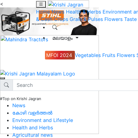
<
Home
News
Health & Herbs
Environment an
& Cash Crops
Grain & Pulses
Flowers
Taste
മലയാളം
MFOI 2024
Vegetables
Fruits
Flowers
#Top on Krishi Jagran
News
കോഴി വളർത്തൽ
Environment and Lifestyle
Health and Herbs
Agricultural news