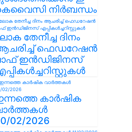
കെവൈസി നിർബന്ധം
ോക തേനീച്ച ദിനം
ആചരിച്ച് ഫെഡറേഷൻ
ഓഫ് ഇൻഡിജിനസ്
പ്പികൾച്ചറിസ്റ്റുകൾ
ഇന്നത്തെ കാർഷിക
വാർത്തകൾ
0/02/2026