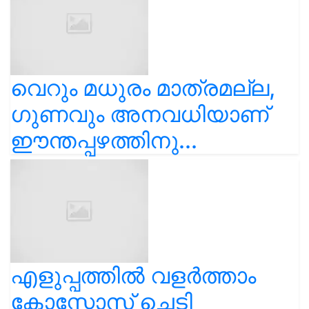
വെറും മധുരം മാത്രമല്ല,
ഗുണവും അനവധിയാണ്
ഈന്തപ്പഴത്തിനു...
എളുപ്പത്തിൽ വളർത്താം
കോസ്മോസ് ചെടി