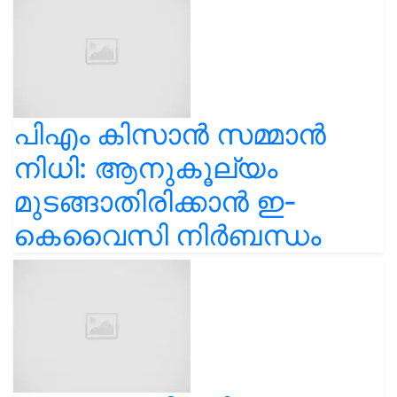
പിഎം കിസാൻ സമ്മാൻ
നിധി: ആനുകൂല്യം
മുടങ്ങാതിരിക്കാൻ ഇ-
കെവൈസി നിർബന്ധം