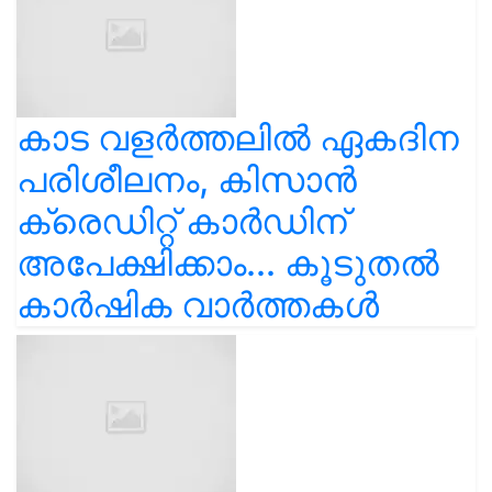
കാട വളര്‍ത്തലിൽ ഏകദിന
പരിശീലനം, കിസാൻ
ക്രെഡിറ്റ് കാർഡിന്
അപേക്ഷിക്കാം... കൂടുതൽ
കാർഷിക വാർത്തകൾ