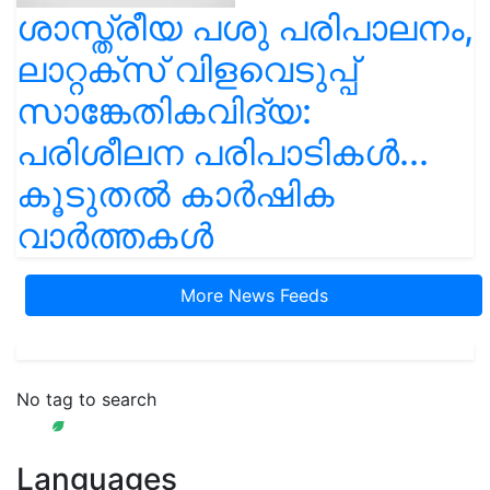
ശാസ്ത്രീയ പശു പരിപാലനം,
ലാറ്റക്സ് വിളവെടുപ്പ്
സാങ്കേതികവിദ്യ:
പരിശീലന പരിപാടികൾ...
കൂടുതൽ കാർഷിക
വാർത്തകൾ
More News Feeds
No tag to search
Languages