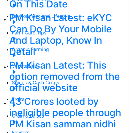
On This Date
PM Kisan Latest: eKYC
Environment and Lifestyle
Can Do By Your Mobile
Farm Care Tips
And Laptop, Know In
Detail
Organic Farming
PM Kisan Latest: This
Vegetables
option removed from the
Spices & Cash Crops
official website
43 Crores looted by
Fruits
ineligible people through
Grain & Pulses
PM Kisan samman nidhi
Flowers