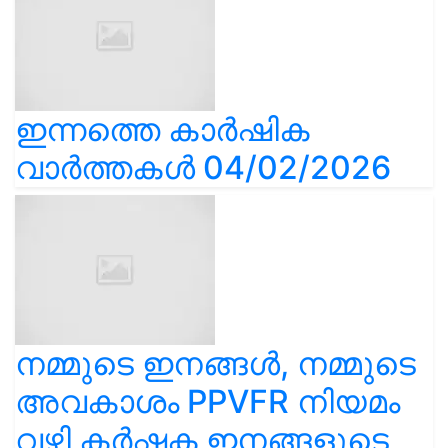
ഇന്നത്തെ കാർഷിക
വാർത്തകൾ 04/02/2026
നമ്മുടെ ഇനങ്ങൾ, നമ്മുടെ
അവകാശം PPVFR നിയമം
വഴി കർഷക ഇനങ്ങളുടെ