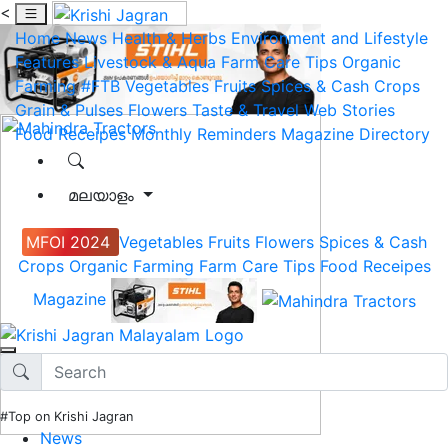
<
Home
News
Health & Herbs
Environment and Lifestyle
Features
Livestock & Aqua
Farm Care Tips
Organic
Farming
#FTB
Vegetables
Fruits
Spices & Cash Crops
Grain & Pulses
Flowers
Taste & Travel
Web Stories
Food Receipes
Monthly Reminders
Magazine
Directory
മലയാളം
MFOI 2024
Vegetables
Fruits
Flowers
Spices & Cash
Crops
Organic Farming
Farm Care Tips
Food Receipes
Magazine
#Top on Krishi Jagran
News