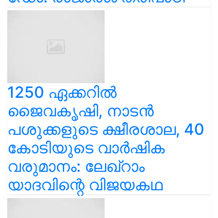
1250 ഏക്കറിൽ
ജൈവകൃഷി, നാടൻ
പശുക്കളുടെ ക്ഷീരശാല, 40
കോടിയുടെ വാർഷിക
വരുമാനം: ലേഖ്‌റാം
യാദവിന്റെ വിജയകഥ