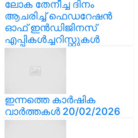
ലോക തേനീച്ച ദിനം
ആചരിച്ച് ഫെഡറേഷൻ
ഓഫ് ഇൻഡിജിനസ്
എപ്പികൾച്ചറിസ്റ്റുകൾ
ഇന്നത്തെ കാർഷിക
വാർത്തകൾ 20/02/2026