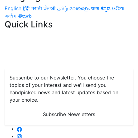
English
हिंदी
मराठी
ਪੰਜਾਬੀ
தமிழ்
മലയാളം
বাংলা
ಕನ್ನಡ
ଓଡିଆ
অসমীয়া
తెలుగు
Quick Links
Home
News
Health & Herbs
Environment and Lifestyle
Features
Livestock & Aqua
Farm Care Tips
Organic
Farming
#FTB
Vegetables
Fruits
Spices & Cash Crops
Grain & Pulses
Flowers
Taste & Travel
Food Receipes
Monthly Reminders
Subscribe to our Newsletter. You choose the
topics of your interest and we'll send you
handpicked news and latest updates based on
your choice.
Subscribe Newsletters