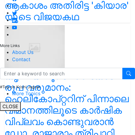
ആകാശം അതിരിട്ട 'കിയാര'
യുടെ വിജയകഥ
More Links
About Us
Contact
കൃഷിയിലൂടെ 100 കോടി
രൂപ വരുമാനം:
#Top on Krishi Jagran
More Topics
ഹെലികോപ്റ്ററിന് പിന്നാലെ
CLOSE
വിമാനത്തിലൂടെ കാർഷിക
വിപ്ലവം കൊണ്ടുവരാൻ
ഡോ. രാജാരാം ത്രിപാഠി