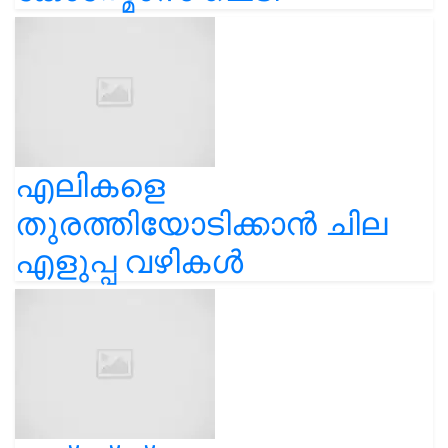
എലികളെ
തുരത്തിയോടിക്കാൻ ചില
എളുപ്പ വഴികൾ