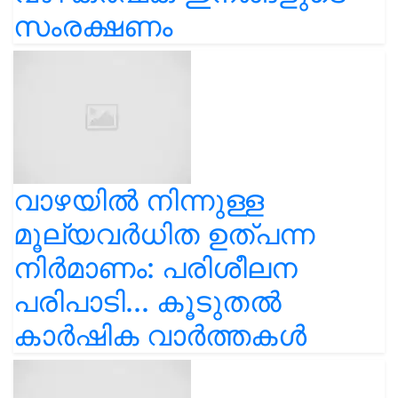
സംരക്ഷണം
വാഴയിൽ നിന്നുള്ള
മൂല്യവർധിത ഉത്പന്ന
നിർമാണം: പരിശീലന
പരിപാടി... കൂടുതൽ
കാർഷിക വാർത്തകൾ