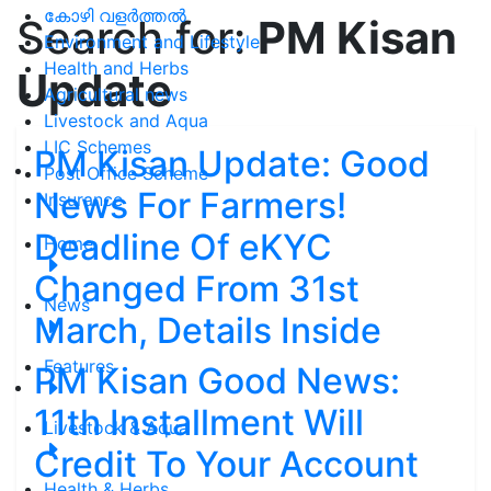
കോഴി വളർത്തൽ
Search for:
PM Kisan
Environment and Lifestyle
Health and Herbs
Update
Agricultural news
Livestock and Aqua
LIC Schemes
PM Kisan Update: Good
Post Office Scheme
News For Farmers!
Insurance
Deadline Of eKYC
Home
Changed From 31st
News
March, Details Inside
Features
PM Kisan Good News:
11th Installment Will
Livestock & Aqua
Credit To Your Account
Health & Herbs