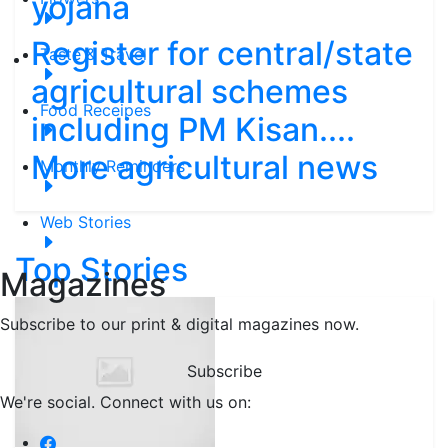
yojana
Register for central/state
Taste & Travel
agricultural schemes
Food Receipes
including PM Kisan....
More agricultural news
Monthly Reminders
Web Stories
Top Stories
Magazines
Subscribe to our print & digital magazines now.
Subscribe
We're social. Connect with us on: