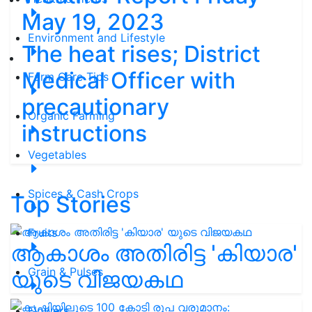
May 19, 2023
Environment and Lifestyle
The heat rises; District
Medical Officer with
Farm Care Tips
precautionary
Organic Farming
instructions
Vegetables
Spices & Cash Crops
Top Stories
Fruits
ആകാശം അതിരിട്ട 'കിയാര'
Grain & Pulses
യുടെ വിജയകഥ
Flowers