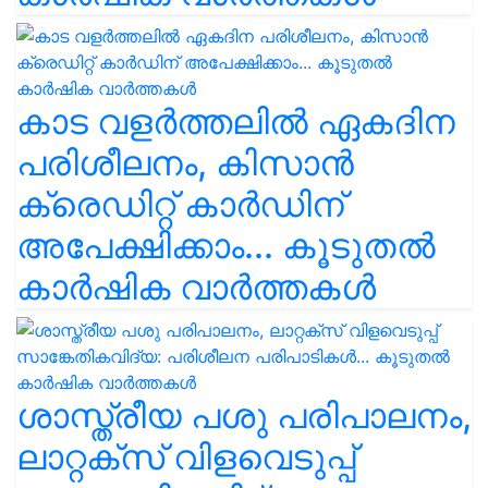
കാട വളര്‍ത്തലിൽ ഏകദിന
പരിശീലനം, കിസാൻ
ക്രെഡിറ്റ് കാർഡിന്
അപേക്ഷിക്കാം... കൂടുതൽ
കാർഷിക വാർത്തകൾ
ശാസ്ത്രീയ പശു പരിപാലനം,
ലാറ്റക്സ് വിളവെടുപ്പ്