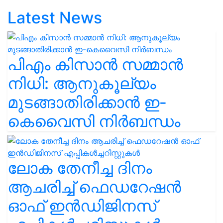
Latest News
പിഎം കിസാൻ സമ്മാൻ
നിധി: ആനുകൂല്യം
മുടങ്ങാതിരിക്കാൻ ഇ-
കെവൈസി നിർബന്ധം
ലോക തേനീച്ച ദിനം
ആചരിച്ച് ഫെഡറേഷൻ
ഓഫ് ഇൻഡിജിനസ്