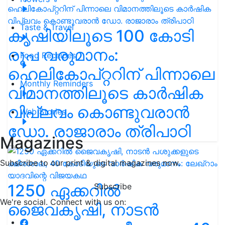
Taste & Travel
കൃഷിയിലൂടെ 100 കോടി
രൂപ വരുമാനം:
Food Receipes
ഹെലികോപ്റ്ററിന് പിന്നാലെ
Monthly Reminders
വിമാനത്തിലൂടെ കാർഷിക
വിപ്ലവം കൊണ്ടുവരാൻ
Web Stories
ഡോ. രാജാരാം ത്രിപാഠി
Magazines
Subscribe to our print & digital magazines now.
1250 ഏക്കറിൽ
Subscribe
We're social. Connect with us on:
ജൈവകൃഷി, നാടൻ