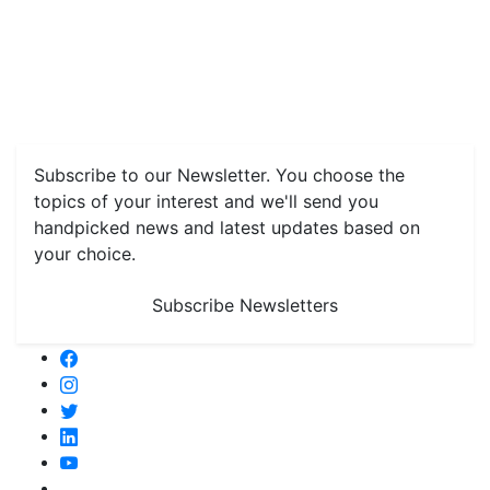
Home
News
Health & Herbs
Environment and Lifestyle
Features
Livestock & Aqua
Farm Care Tips
Organic
Farming
#FTB
Vegetables
Fruits
Spices & Cash Crops
Grain & Pulses
Flowers
Taste & Travel
Food Receipes
Monthly Reminders
Subscribe to our Newsletter. You choose the
topics of your interest and we'll send you
handpicked news and latest updates based on
your choice.
Subscribe Newsletters