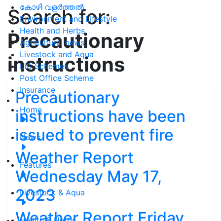
കോഴി വളർത്തൽ
Search for:
Environment and Lifestyle
Health and Herbs
Precautionary
Agricultural news
Livestock and Aqua
instructions
LIC Schemes
Post Office Scheme
Insurance
Precautionary
Home
instructions have been
issued to prevent fire
News
Weather Report
Features
Wednesday May 17,
2023
Livestock & Aqua
Weather Report Friday
Health & Herbs