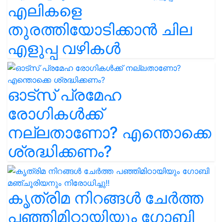
എലികളെ
തുരത്തിയോടിക്കാൻ ചില
എളുപ്പ വഴികൾ
ഓട്സ് പ്രമേഹ
രോഗികൾക്ക്
നല്ലതാണോ? എന്തൊക്കെ
ശ്രദ്ധിക്കണം?
കൃത്രിമ നിറങ്ങൾ ചേർത്ത
പഞ്ഞിമിഠായിയും ഗോബി