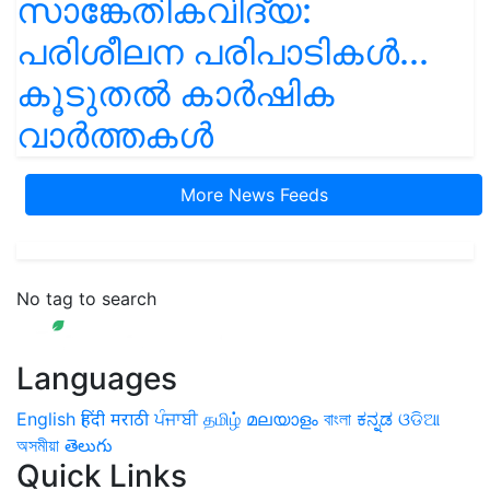
സാങ്കേതികവിദ്യ:
പരിശീലന പരിപാടികൾ...
കൂടുതൽ കാർഷിക
വാർത്തകൾ
More News Feeds
No tag to search
Languages
English
हिंदी
मराठी
ਪੰਜਾਬੀ
தமிழ்
മലയാളം
বাংলা
ಕನ್ನಡ
ଓଡିଆ
অসমীয়া
తెలుగు
Quick Links