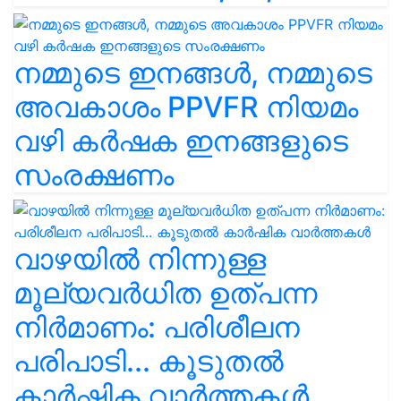
നമ്മുടെ ഇനങ്ങൾ, നമ്മുടെ
അവകാശം PPVFR നിയമം
വഴി കർഷക ഇനങ്ങളുടെ
സംരക്ഷണം
വാഴയിൽ നിന്നുള്ള
മൂല്യവർധിത ഉത്പന്ന
നിർമാണം: പരിശീലന
പരിപാടി... കൂടുതൽ
കാർഷിക വാർത്തകൾ