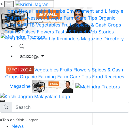
<
Home
News
Health & Herbs
Environment and Lifestyle
Features
Livestock & Aqua
Farm Care Tips
Organic
Farming
#FTB
Vegetables
Fruits
Spices & Cash Crops
Grain & Pulses
Flowers
Taste & Travel
Web Stories
Food Receipes
Monthly Reminders
Magazine
Directory
മലയാളം
MFOI 2024
Vegetables
Fruits
Flowers
Spices & Cash
Crops
Organic Farming
Farm Care Tips
Food Receipes
Magazine
#Top on Krishi Jagran
News