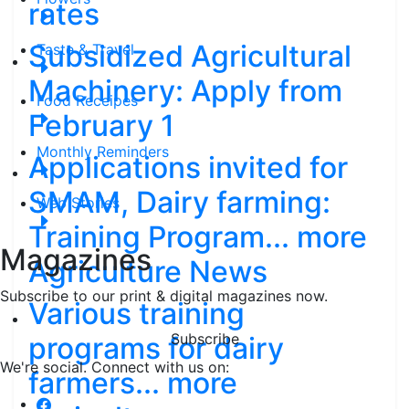
rates
Subsidized Agricultural
Taste & Travel
Machinery: Apply from
Food Receipes
February 1
Monthly Reminders
Applications invited for
SMAM, Dairy farming:
Web Stories
Training Program... more
Magazines
Agriculture News
Subscribe to our print & digital magazines now.
Various training
Subscribe
programs for dairy
We're social. Connect with us on:
farmers... more