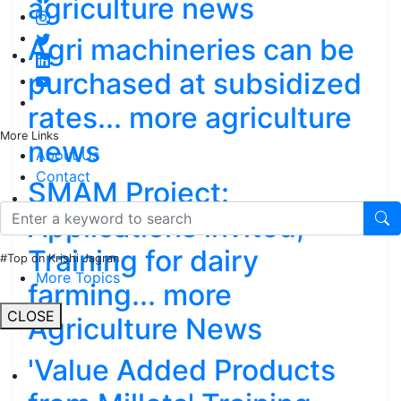
agriculture news
Agri machineries can be
purchased at subsidized
rates... more agriculture
More Links
news
About Us
Contact
SMAM Project:
Applications invited,
Training for dairy
#Top on Krishi Jagran
More Topics
farming... more
CLOSE
Agriculture News
'Value Added Products