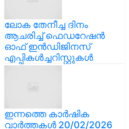
ലോക തേനീച്ച ദിനം
ആചരിച്ച് ഫെഡറേഷൻ
ഓഫ് ഇൻഡിജിനസ്
എപ്പികൾച്ചറിസ്റ്റുകൾ
ഇന്നത്തെ കാർഷിക
വാർത്തകൾ 20/02/2026