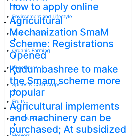
how to apply online
Environment and Lifestyle
Agricultural
Mechanization SmaM
Farm Care Tips
Scheme: Registrations
Organic Farming
Opened
Kudumbashree to make
Vegetables
the Smam scheme more
Spices & Cash Crops
popular
Fruits
Agricultural implements
and machinery can be
Grain & Pulses
purchased; At subsidized
Flowers