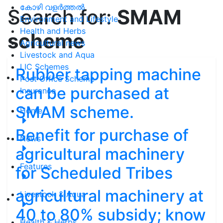
കോഴി വളർത്തൽ
Search for:
SMAM
Environment and Lifestyle
Health and Herbs
scheme
Agricultural news
Livestock and Aqua
LIC Schemes
Rubber tapping machine
Post Office Scheme
can be purchased at
Insurance
SMAM scheme.
Home
Benefit for purchase of
News
agricultural machinery
Features
for Scheduled Tribes
agricultural machinery at
Livestock & Aqua
40 to 80% subsidy; know
Health & Herbs