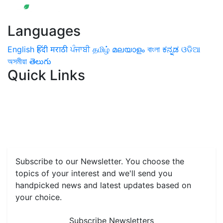
Languages
English
हिंदी
मराठी
ਪੰਜਾਬੀ
தமிழ்
മലയാളം
বাংলা
ಕನ್ನಡ
ଓଡିଆ
অসমীয়া
తెలుగు
Quick Links
Home
News
Health & Herbs
Environment and Lifestyle
Features
Livestock & Aqua
Farm Care Tips
Organic
Farming
#FTB
Vegetables
Fruits
Spices & Cash Crops
Grain & Pulses
Flowers
Taste & Travel
Food Receipes
Monthly Reminders
Subscribe to our Newsletter. You choose the
topics of your interest and we'll send you
handpicked news and latest updates based on
your choice.
Subscribe Newsletters