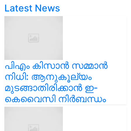
Latest News
പിഎം കിസാൻ സമ്മാൻ
നിധി: ആനുകൂല്യം
മുടങ്ങാതിരിക്കാൻ ഇ-
കെവൈസി നിർബന്ധം