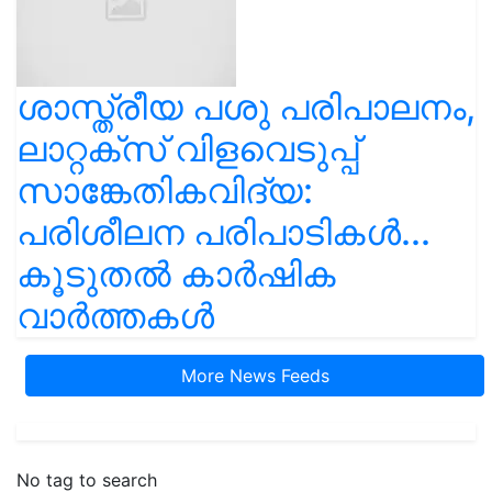
ശാസ്ത്രീയ പശു പരിപാലനം,
ലാറ്റക്സ് വിളവെടുപ്പ്
സാങ്കേതികവിദ്യ:
പരിശീലന പരിപാടികൾ...
കൂടുതൽ കാർഷിക
വാർത്തകൾ
More News Feeds
No tag to search