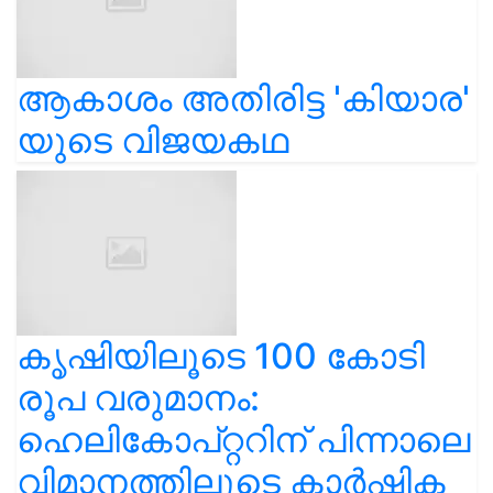
ആകാശം അതിരിട്ട 'കിയാര'
യുടെ വിജയകഥ
കൃഷിയിലൂടെ 100 കോടി
രൂപ വരുമാനം:
ഹെലികോപ്റ്ററിന് പിന്നാലെ
വിമാനത്തിലൂടെ കാർഷിക