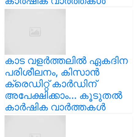
കാർഷിക വാർത്തകൾ
കാട വളര്‍ത്തലിൽ ഏകദിന
പരിശീലനം, കിസാൻ
ക്രെഡിറ്റ് കാർഡിന്
അപേക്ഷിക്കാം... കൂടുതൽ
കാർഷിക വാർത്തകൾ