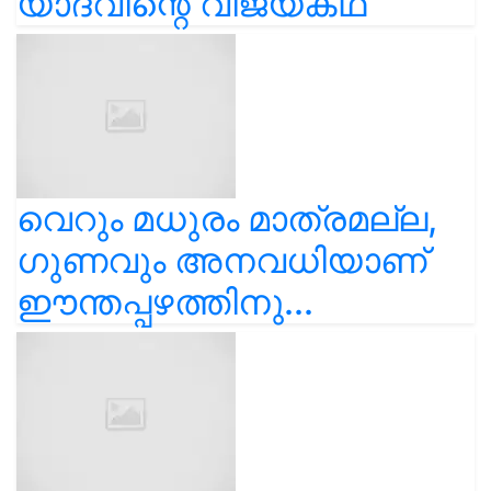
യാദവിന്റെ വിജയകഥ
വെറും മധുരം മാത്രമല്ല,
ഗുണവും അനവധിയാണ്
ഈന്തപ്പഴത്തിനു...