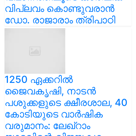
വിപ്ലവം കൊണ്ടുവരാൻ
ഡോ. രാജാരാം ത്രിപാഠി
1250 ഏക്കറിൽ
ജൈവകൃഷി, നാടൻ
പശുക്കളുടെ ക്ഷീരശാല, 40
കോടിയുടെ വാർഷിക
വരുമാനം: ലേഖ്‌റാം