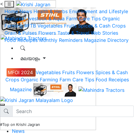
<
Home
News
Health & Herbs
Environment and Lifestyle
Features
Livestock & Aqua
Farm Care Tips
Organic
Farming
#FTB
Vegetables
Fruits
Spices & Cash Crops
Grain & Pulses
Flowers
Taste & Travel
Web Stories
Food Receipes
Monthly Reminders
Magazine
Directory
മലയാളം
MFOI 2024
Vegetables
Fruits
Flowers
Spices & Cash
Crops
Organic Farming
Farm Care Tips
Food Receipes
Magazine
#Top on Krishi Jagran
News