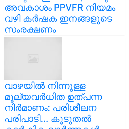
അവകാശം PPVFR നിയമം
വഴി കർഷക ഇനങ്ങളുടെ
സംരക്ഷണം
വാഴയിൽ നിന്നുള്ള
മൂല്യവർധിത ഉത്പന്ന
നിർമാണം: പരിശീലന
പരിപാടി... കൂടുതൽ