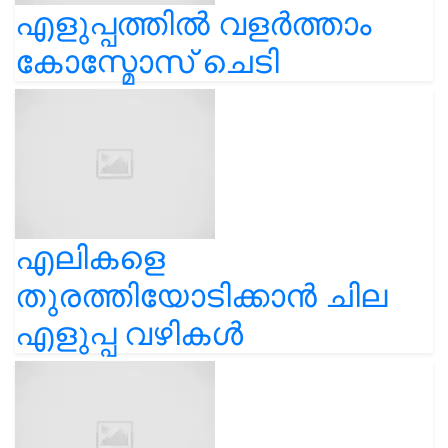
എളുപ്പത്തിൽ വളർത്താം
കോസ്മോസ് ചെടി
എലികളെ
തുരത്തിയോടിക്കാൻ ചില
എളുപ്പ വഴികൾ