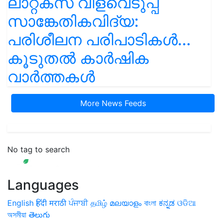
ലാറ്റക്സ് വിളവെടുപ്പ്
സാങ്കേതികവിദ്യ:
പരിശീലന പരിപാടികൾ...
കൂടുതൽ കാർഷിക
വാർത്തകൾ
More News Feeds
No tag to search
Languages
English
हिंदी
मराठी
ਪੰਜਾਬੀ
தமிழ்
മലയാളം
বাংলা
ಕನ್ನಡ
ଓଡିଆ
অসমীয়া
తెలుగు