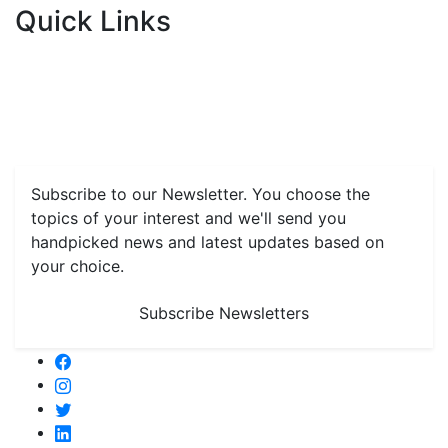
Quick Links
Home
News
Health & Herbs
Environment and Lifestyle
Features
Livestock & Aqua
Farm Care Tips
Organic
Farming
#FTB
Vegetables
Fruits
Spices & Cash Crops
Grain & Pulses
Flowers
Taste & Travel
Food Receipes
Monthly Reminders
Subscribe to our Newsletter. You choose the
topics of your interest and we'll send you
handpicked news and latest updates based on
your choice.
Subscribe Newsletters