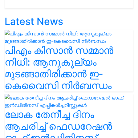
Latest News
പിഎം കിസാൻ സമ്മാൻ
നിധി: ആനുകൂല്യം
മുടങ്ങാതിരിക്കാൻ ഇ-
കെവൈസി നിർബന്ധം
ലോക തേനീച്ച ദിനം
ആചരിച്ച് ഫെഡറേഷൻ
ഓഫ് ഇൻഡിജിനസ്