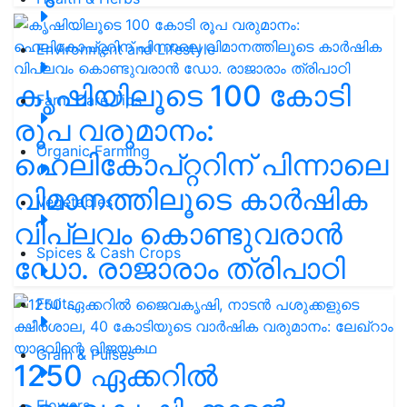
Environment and Lifestyle
കൃഷിയിലൂടെ 100 കോടി
Farm Care Tips
രൂപ വരുമാനം:
Organic Farming
ഹെലികോപ്റ്ററിന് പിന്നാലെ
വിമാനത്തിലൂടെ കാർഷിക
Vegetables
വിപ്ലവം കൊണ്ടുവരാൻ
Spices & Cash Crops
ഡോ. രാജാരാം ത്രിപാഠി
Fruits
Grain & Pulses
1250 ഏക്കറിൽ
Flowers