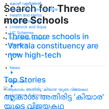
കോഴി വളർത്തൽ
Search for:
Three
Environment and Lifestyle
Health and Herbs
more Schools
Agricultural news
Livestock and Aqua
LIC Schemes
Three more schools in
Post Office Scheme
Varkala constituency are
Insurance
now high-tech
Home
News
Top Stories
Features
ആകാശം അതിരിട്ട 'കിയാര'
Livestock & Aqua
യുടെ വിജയകഥ
Health & Herbs