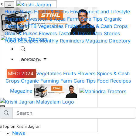
<
Home
News
Health & Herbs
Environment and Lifestyle
Features
Livestock & Aqua
Farm Care Tips
Organic
Farming
#FTB
Vegetables
Fruits
Spices & Cash Crops
Grain & Pulses
Flowers
Taste & Travel
Web Stories
Food Receipes
Monthly Reminders
Magazine
Directory
മലയാളം
MFOI 2024
Vegetables
Fruits
Flowers
Spices & Cash
Crops
Organic Farming
Farm Care Tips
Food Receipes
Magazine
#Top on Krishi Jagran
News