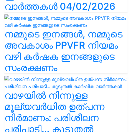
വാർത്തകൾ 04/02/2026
നമ്മുടെ ഇനങ്ങൾ, നമ്മുടെ
അവകാശം PPVFR നിയമം
വഴി കർഷക ഇനങ്ങളുടെ
സംരക്ഷണം
വാഴയിൽ നിന്നുള്ള
മൂല്യവർധിത ഉത്പന്ന
നിർമാണം: പരിശീലന
പരിപാടി... കൂടുതൽ