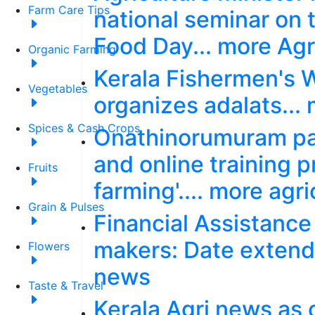
Farm Care Tips
national seminar on 
Food Day... more Ag
Organic Farming
Kerala Fishermen's 
Vegetables
organizes adalats...
Spices & Cash Crops
Onathinorumuram pa
and online training p
Fruits
farming'.... more agr
Grain & Pulses
Financial Assistance 
makers: Date extende
Flowers
news
Taste & Travel
Kerala Agri news as