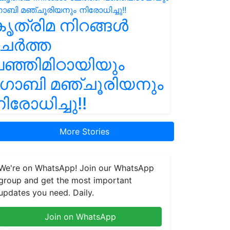
ൃത്രിമ നിറങ്ങൾ
ചേർത്ത
ഞ്ഞിമിഠായിയും
ഗോബി മഞ്ചൂരിയനും
ിരോധിച്ചു!!
More Stories
We're on WhatsApp! Join our WhatsApp
group and get the most important
updates you need. Daily.
Join on WhatsApp