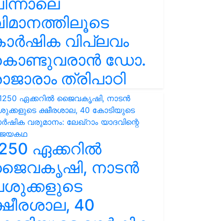
ിന്നാലെ
ിമാനത്തിലൂടെ
കാർഷിക വിപ്ലവം
കൊണ്ടുവരാൻ ഡോ.
ാജാരാം ത്രിപാഠി
250 ഏക്കറിൽ
ജൈവകൃഷി, നാടൻ
ശുക്കളുടെ
്ഷീരശാല, 40