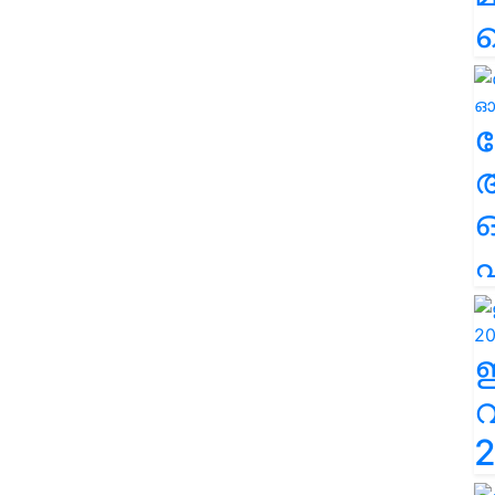
ല
എ
2