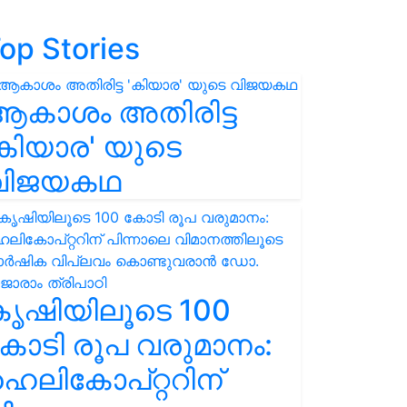
op Stories
ആകാശം അതിരിട്ട
കിയാര' യുടെ
വിജയകഥ
കൃഷിയിലൂടെ 100
ോടി രൂപ വരുമാനം:
െലികോപ്റ്ററിന്