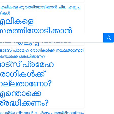
എലികളെ
ുരത്തിയോടിക്കാൻ
ില എളുപ്പ വഴികൾ
ഓട്സ് പ്രമേഹ
ോഗികൾക്ക്
നല്ലതാണോ?
ന്തൊക്കെ
്രദ്ധിക്കണം?