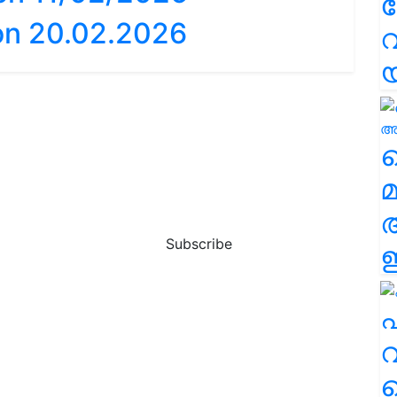
 on 20.02.2026
വ
വ
മ
Subscribe
ഈ
എ
വ