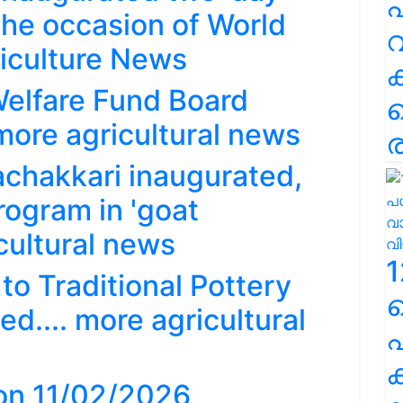
പ
the occasion of World
വ
riculture News
Welfare Fund Board
 more agricultural news
ര
chakkari inaugurated,
rogram in 'goat
icultural news
1
to Traditional Pottery
d.... more agricultural
പ
ക
 on 11/02/2026