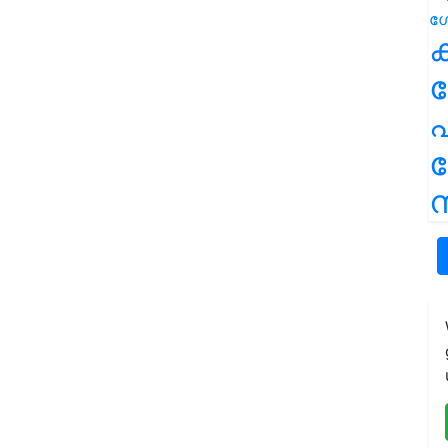
ക
പ
ന