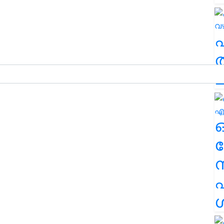
ത
ച
ര
എ
ശ