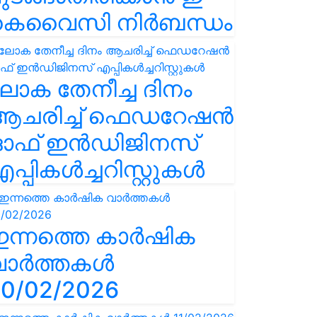
കെവൈസി നിർബന്ധം
ോക തേനീച്ച ദിനം
ആചരിച്ച് ഫെഡറേഷൻ
ഓഫ് ഇൻഡിജിനസ്
പ്പികൾച്ചറിസ്റ്റുകൾ
ഇന്നത്തെ കാർഷിക
വാർത്തകൾ
0/02/2026