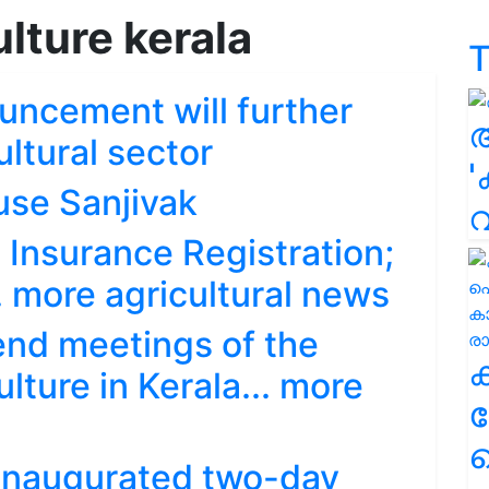
ulture kerala
T
uncement will further
ltural sector
'
use Sanjivak
Insurance Registration;
.. more agricultural news
end meetings of the
lture in Kerala... more
ക
ഹ
 inaugurated two-day