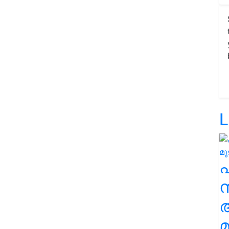
L
സ
മ