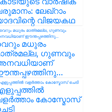
കോടിയുടെ വാർഷിക
രുമാനം: ലേഖ്‌റാം
യാദവിന്റെ വിജയകഥ
െറും മധുരം
ാത്രമല്ല, ഗുണവും
അനവധിയാണ്
ന്തപ്പഴത്തിനു...
ളുപ്പത്തിൽ
ളർത്താം കോസ്മോസ്
ചെടി