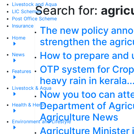
Livestock and Aqua
Search for:
agric
LIC Schemes
Post Office Scheme
Insurance
The new policy anno
Home
strengthen the agricu
How to prepare and 
News
OTP system for Crop 
Features
heavy rain in kerala.
Livestock & Aqua
Now you too can att
Department of Agricu
Health & Herbs
Agriculture News
Environment and Lifestyle
Agriculture Minister