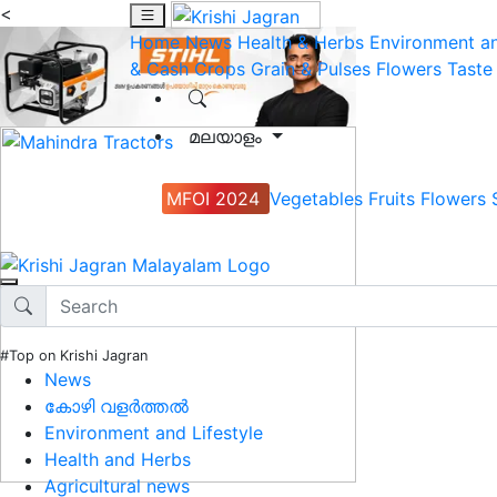
<
Home
News
Health & Herbs
Environment an
& Cash Crops
Grain & Pulses
Flowers
Taste
മലയാളം
MFOI 2024
Vegetables
Fruits
Flowers
#Top on Krishi Jagran
News
കോഴി വളർത്തൽ
Environment and Lifestyle
Health and Herbs
Agricultural news