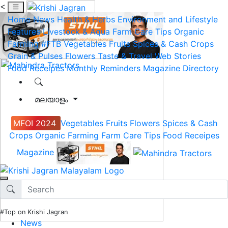
<
Home
News
Health & Herbs
Environment and Lifestyle
Features
Livestock & Aqua
Farm Care Tips
Organic
Farming
#FTB
Vegetables
Fruits
Spices & Cash Crops
Grain & Pulses
Flowers
Taste & Travel
Web Stories
Food Receipes
Monthly Reminders
Magazine
Directory
മലയാളം
MFOI 2024
Vegetables
Fruits
Flowers
Spices & Cash
Crops
Organic Farming
Farm Care Tips
Food Receipes
Magazine
#Top on Krishi Jagran
News