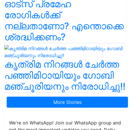
ഓട്സ് പ്രമേഹ
രോഗികൾക്ക്
നല്ലതാണോ? എന്തൊക്കെ
ശ്രദ്ധിക്കണം?
കൃത്രിമ നിറങ്ങൾ ചേർത്ത
പഞ്ഞിമിഠായിയും ഗോബി
മഞ്ചൂരിയനും നിരോധിച്ചു!!
More Stories
We're on WhatsApp! Join our WhatsApp group and
get the most important updates you need. Daily.