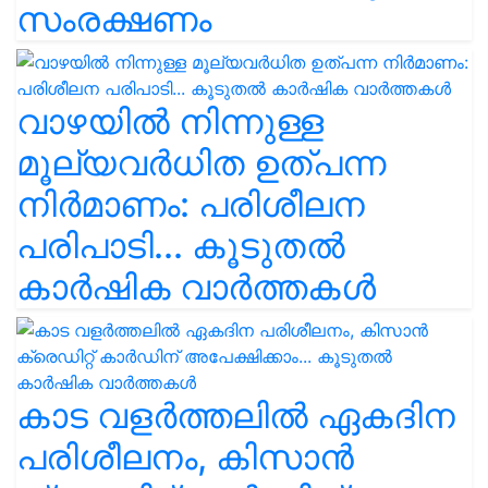
സംരക്ഷണം
വാഴയിൽ നിന്നുള്ള
മൂല്യവർധിത ഉത്പന്ന
നിർമാണം: പരിശീലന
പരിപാടി... കൂടുതൽ
കാർഷിക വാർത്തകൾ
കാട വളര്‍ത്തലിൽ ഏകദിന
പരിശീലനം, കിസാൻ