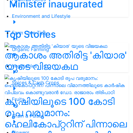
Minister inaugurated
Environment and Lifestyle
Top Stories
Farm Care Tips
Organic Farming
ആകാശം അതിരിട്ട 'കിയാര'
യുടെ വിജയകഥ
Vegetables
Spices & Cash Crops
കൃഷിയിലൂടെ 100 കോടി
Fruits
രൂപ വരുമാനം:
Grain & Pulses
ഹെലികോപ്റ്ററിന് പിന്നാലെ
Flowers