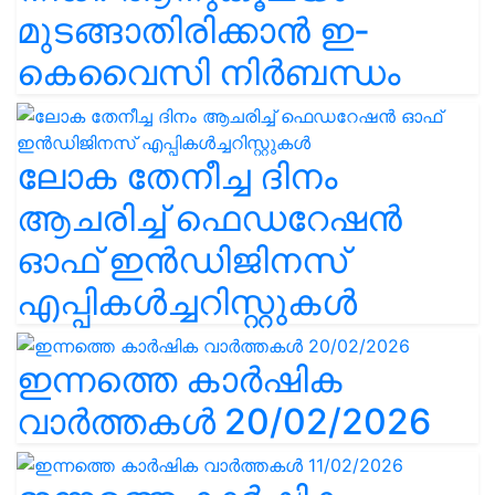
മുടങ്ങാതിരിക്കാൻ ഇ-
കെവൈസി നിർബന്ധം
ലോക തേനീച്ച ദിനം
ആചരിച്ച് ഫെഡറേഷൻ
ഓഫ് ഇൻഡിജിനസ്
എപ്പികൾച്ചറിസ്റ്റുകൾ
ഇന്നത്തെ കാർഷിക
വാർത്തകൾ 20/02/2026