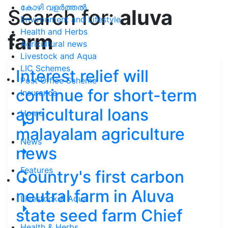
കോഴി വളർത്തൽ
Search for:
aluva
Environment and Lifestyle
Health and Herbs
farm
Agricultural news
Livestock and Aqua
LIC Schemes
Interest relief will
Post Office Scheme
continue for short-term
Insurance
agricultural loans
Home
malayalam agriculture
News
news
Features
Country's first carbon
neutral farm in Aluva
Livestock & Aqua
state seed farm Chief
Health & Herbs