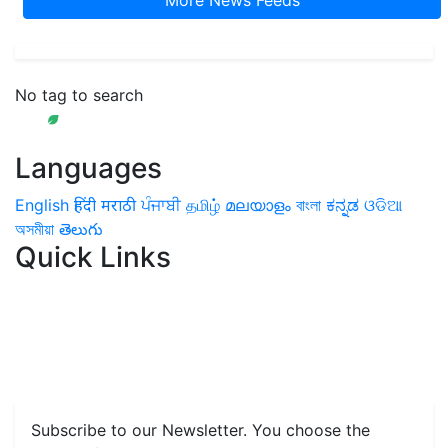
More News Feeds
No tag to search
Languages
English
हिंदी
मराठी
ਪੰਜਾਬੀ
தமிழ்
മലയാളം
বাংলা
ಕನ್ನಡ
ଓଡିଆ
অসমীয়া
తెలుగు
Quick Links
Home
News
Health & Herbs
Environment and Lifestyle
Features
Livestock & Aqua
Farm Care Tips
Organic
Farming
#FTB
Vegetables
Fruits
Spices & Cash Crops
Grain & Pulses
Flowers
Taste & Travel
Food Receipes
Monthly Reminders
Subscribe to our Newsletter. You choose the