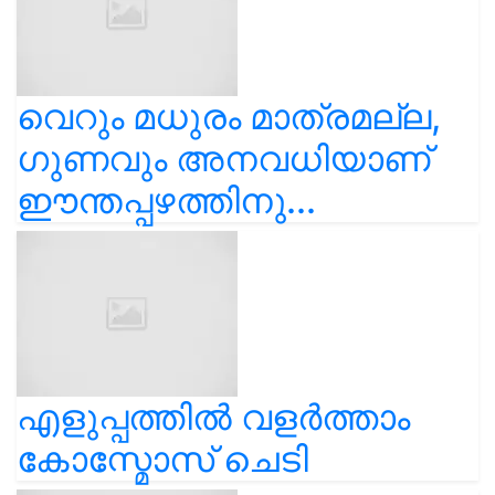
വെറും മധുരം മാത്രമല്ല,
ഗുണവും അനവധിയാണ്
ഈന്തപ്പഴത്തിനു...
എളുപ്പത്തിൽ വളർത്താം
കോസ്മോസ് ചെടി