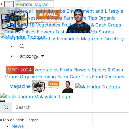
<
Home
News
Health & Herbs
Environment and Lifestyle
Features
Livestock & Aqua
Farm Care Tips
Organic
Farming
#FTB
Vegetables
Fruits
Spices & Cash Crops
Grain & Pulses
Flowers
Taste & Travel
Web Stories
Food Receipes
Monthly Reminders
Magazine
Directory
മലയാളം
MFOI 2024
Vegetables
Fruits
Flowers
Spices & Cash
Crops
Organic Farming
Farm Care Tips
Food Receipes
Magazine
#Top on Krishi Jagran
News