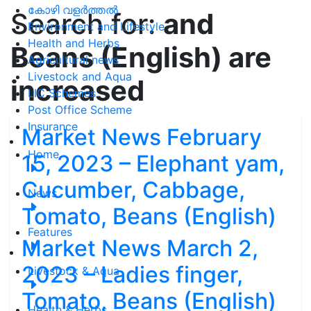
കോഴി വളർത്തൽ
Search for:
and
Environment and Lifestyle
Health and Herbs
Beans (English) are
Agricultural news
Livestock and Aqua
increased
LIC Schemes
Post Office Scheme
Insurance
Market News February
Home
15, 2023 – Elephant yam,
Cucumber, Cabbage,
News
Tomato, Beans (English)
Features
Market News March 2,
2023 – Ladies finger,
Livestock & Aqua
Tomato, Beans (English)
Health & Herbs