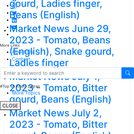
gourd, Ladies finger,
Beans (English)
Market News June 29,
2023 - Tomato, Beans
More Links
(English), Snake gourd,
About Us
Contact
Ladies finger
Market News July 1,
2023 - Tomato, Bitter
#Top on Krishi Jagran
More Topics
gourd, Beans (English)
CLOSE
Market News July 2,
2023 - Tomato, Bitter