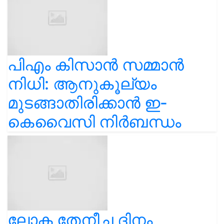
പിഎം കിസാൻ സമ്മാൻ
നിധി: ആനുകൂല്യം
മുടങ്ങാതിരിക്കാൻ ഇ-
കെവൈസി നിർബന്ധം
ലോക തേനീച്ച ദിനം