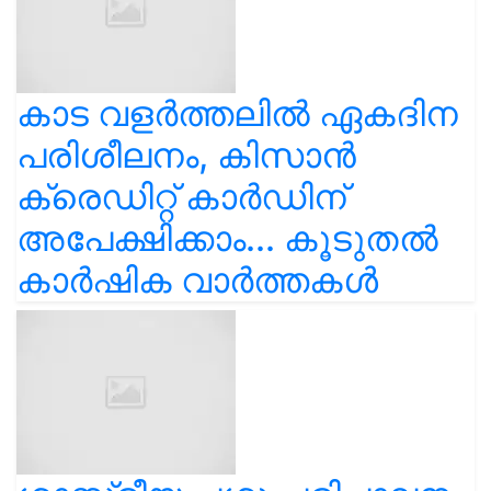
കാട വളര്‍ത്തലിൽ ഏകദിന
പരിശീലനം, കിസാൻ
ക്രെഡിറ്റ് കാർഡിന്
അപേക്ഷിക്കാം... കൂടുതൽ
കാർഷിക വാർത്തകൾ