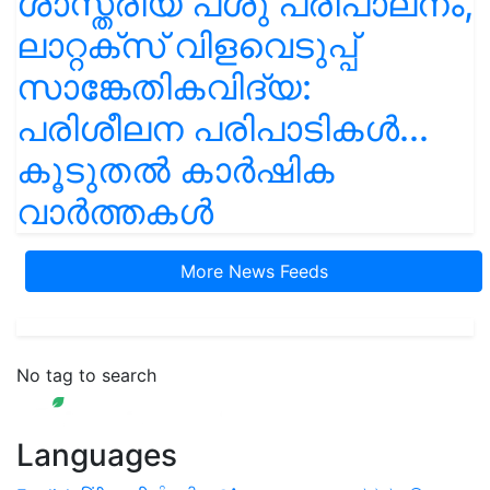
ശാസ്ത്രീയ പശു പരിപാലനം,
ലാറ്റക്സ് വിളവെടുപ്പ്
സാങ്കേതികവിദ്യ:
പരിശീലന പരിപാടികൾ...
കൂടുതൽ കാർഷിക
വാർത്തകൾ
More News Feeds
No tag to search
Languages