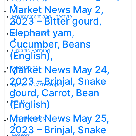
Market News May 2,
Environment and Lifestyle
2023 – Bitter gourd,
Elephant yam,
Farm Care Tips
Cucumber, Beans
Organic Farming
(English),
Market News May 24,
Vegetables
2023 – Brinjal, Snake
Spices & Cash Crops
gourd, Carrot, Bean
(English)
Fruits
Market News May 25,
Grain & Pulses
2023 – Brinjal, Snake
Flowers