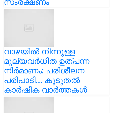
സംരക്ഷണം
വാഴയിൽ നിന്നുള്ള
മൂല്യവർധിത ഉത്പന്ന
നിർമാണം: പരിശീലന
പരിപാടി... കൂടുതൽ
കാർഷിക വാർത്തകൾ