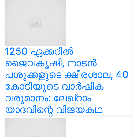
1250 ഏക്കറിൽ
ജൈവകൃഷി, നാടൻ
പശുക്കളുടെ ക്ഷീരശാല, 40
കോടിയുടെ വാർഷിക
വരുമാനം: ലേഖ്‌റാം
യാദവിന്റെ വിജയകഥ