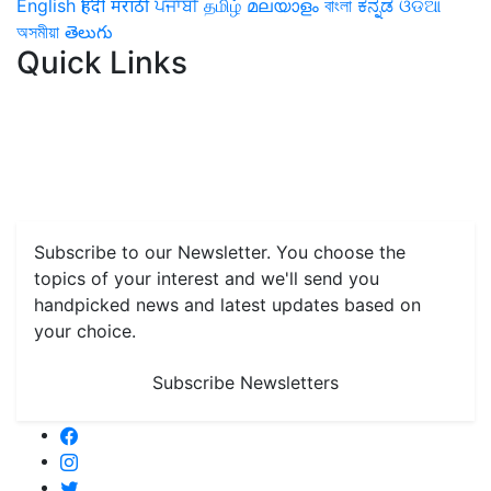
English
हिंदी
मराठी
ਪੰਜਾਬੀ
தமிழ்
മലയാളം
বাংলা
ಕನ್ನಡ
ଓଡିଆ
অসমীয়া
తెలుగు
Quick Links
Home
News
Health & Herbs
Environment and Lifestyle
Features
Livestock & Aqua
Farm Care Tips
Organic
Farming
#FTB
Vegetables
Fruits
Spices & Cash Crops
Grain & Pulses
Flowers
Taste & Travel
Food Receipes
Monthly Reminders
Subscribe to our Newsletter. You choose the
topics of your interest and we'll send you
handpicked news and latest updates based on
your choice.
Subscribe Newsletters