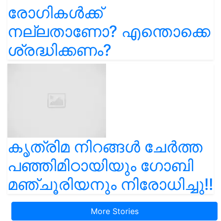
രോഗികൾക്ക്
നല്ലതാണോ? എന്തൊക്കെ
ശ്രദ്ധിക്കണം?
കൃത്രിമ നിറങ്ങൾ ചേർത്ത
പഞ്ഞിമിഠായിയും ഗോബി
മഞ്ചൂരിയനും നിരോധിച്ചു!!
More Stories