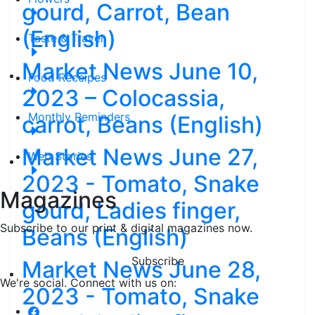
gourd, Carrot, Bean
(English)
Taste & Travel
Market News June 10,
Food Receipes
2023 – Colocassia,
Monthly Reminders
carrot, Beans (English)
Market News June 27,
Web Stories
2023 - Tomato, Snake
Magazines
gourd, Ladies finger,
Subscribe to our print & digital magazines now.
Beans (English)
Subscribe
Market News June 28,
We're social. Connect with us on:
2023 - Tomato, Snake