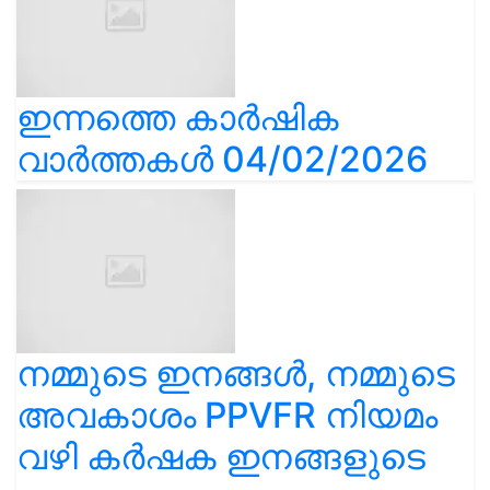
ഇന്നത്തെ കാർഷിക
വാർത്തകൾ 04/02/2026
നമ്മുടെ ഇനങ്ങൾ, നമ്മുടെ
അവകാശം PPVFR നിയമം
വഴി കർഷക ഇനങ്ങളുടെ