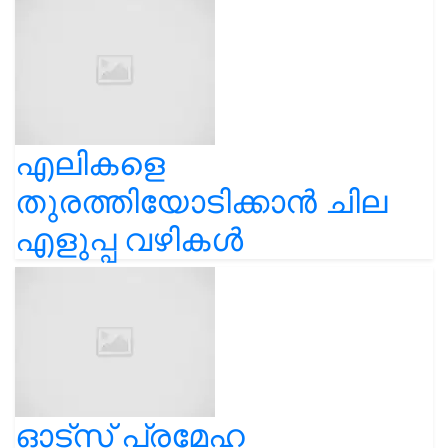
എലികളെ
തുരത്തിയോടിക്കാൻ ചില
എളുപ്പ വഴികൾ
ഓട്സ് പ്രമേഹ