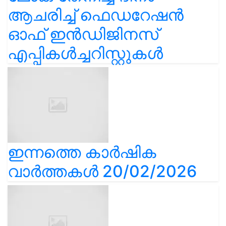
ആചരിച്ച് ഫെഡറേഷൻ
ഓഫ് ഇൻഡിജിനസ്
എപ്പികൾച്ചറിസ്റ്റുകൾ
ഇന്നത്തെ കാർഷിക
വാർത്തകൾ 20/02/2026