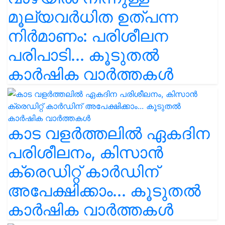
മൂല്യവർധിത ഉത്പന്ന
നിർമാണം: പരിശീലന
പരിപാടി... കൂടുതൽ
കാർഷിക വാർത്തകൾ
കാട വളര്‍ത്തലിൽ ഏകദിന
പരിശീലനം, കിസാൻ
ക്രെഡിറ്റ് കാർഡിന്
അപേക്ഷിക്കാം... കൂടുതൽ
കാർഷിക വാർത്തകൾ