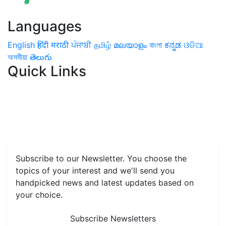
Languages
English
हिंदी
मराठी
ਪੰਜਾਬੀ
தமிழ்
മലയാളം
বাংলা
ಕನ್ನಡ
ଓଡିଆ
অসমীয়া
తెలుగు
Quick Links
Home
News
Health & Herbs
Environment and Lifestyle
Features
Livestock & Aqua
Farm Care Tips
Organic
Farming
#FTB
Vegetables
Fruits
Spices & Cash Crops
Grain & Pulses
Flowers
Taste & Travel
Food Receipes
Monthly Reminders
Subscribe to our Newsletter. You choose the
topics of your interest and we'll send you
handpicked news and latest updates based on
your choice.
Subscribe Newsletters