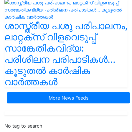
ശാസ്ത്രീയ പശു പരിപാലനം,
ലാറ്റക്സ് വിളവെടുപ്പ്
സാങ്കേതികവിദ്യ:
പരിശീലന പരിപാടികൾ...
കൂടുതൽ കാർഷിക
വാർത്തകൾ
More News Feeds
No tag to search