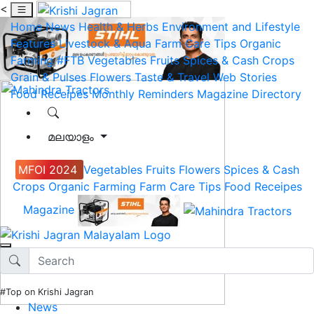
<
Home
News
Health & Herbs
Environment and Lifestyle
Features
Livestock & Aqua
Farm Care Tips
Organic
Farming
#FTB
Vegetables
Fruits
Spices & Cash Crops
Grain & Pulses
Flowers
Taste & Travel
Web Stories
Food Receipes
Monthly Reminders
Magazine
Directory
മലയാളം
MFOI 2024
Vegetables
Fruits
Flowers
Spices & Cash
Crops
Organic Farming
Farm Care Tips
Food Receipes
Magazine
#Top on Krishi Jagran
News