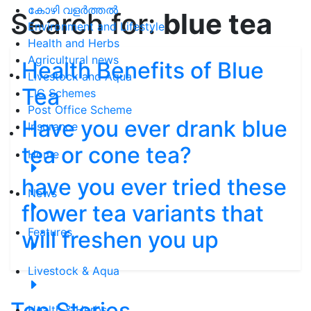
കോഴി വളർത്തൽ
Search for:
blue tea
Environment and Lifestyle
Health and Herbs
Agricultural news
Health Benefits of Blue
Livestock and Aqua
Tea
LIC Schemes
Post Office Scheme
Have you ever drank blue
Insurance
tea or cone tea?
Home
have you ever tried these
News
flower tea variants that
Features
will freshen you up
Livestock & Aqua
Top Stories
Health & Herbs