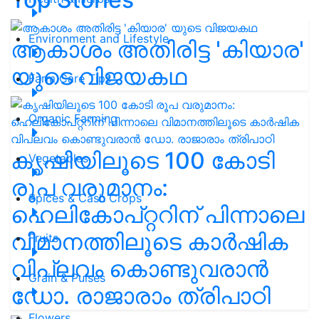
Environment and Lifestyle
ആകാശം അതിരിട്ട 'കിയാര'
യുടെ വിജയകഥ
Farm Care Tips
Organic Farming
കൃഷിയിലൂടെ 100 കോടി
Vegetables
രൂപ വരുമാനം:
Spices & Cash Crops
ഹെലികോപ്റ്ററിന് പിന്നാലെ
വിമാനത്തിലൂടെ കാർഷിക
Fruits
വിപ്ലവം കൊണ്ടുവരാൻ
Grain & Pulses
ഡോ. രാജാരാം ത്രിപാഠി
Flowers