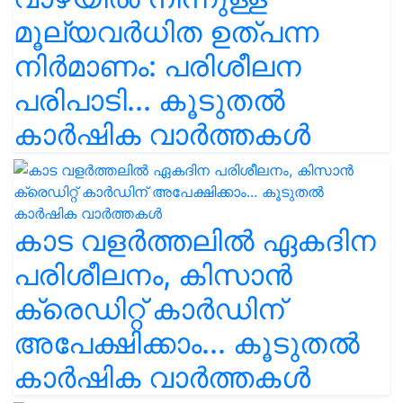
മൂല്യവർധിത ഉത്പന്ന
നിർമാണം: പരിശീലന
പരിപാടി... കൂടുതൽ
കാർഷിക വാർത്തകൾ
കാട വളര്‍ത്തലിൽ ഏകദിന
പരിശീലനം, കിസാൻ
ക്രെഡിറ്റ് കാർഡിന്
അപേക്ഷിക്കാം... കൂടുതൽ
കാർഷിക വാർത്തകൾ