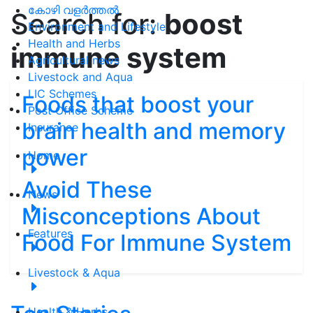
കോഴി വളർത്തൽ
Search for:
boost
Environment and Lifestyle
Health and Herbs
immune system
Agricultural news
Livestock and Aqua
LIC Schemes
Foods that boost your
Post Office Scheme
brain health and memory
Insurance
power
Home
Avoid These
News
Misconceptions About
Features
Food For Immune System
Livestock & Aqua
Health & Herbs