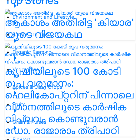
Top Stories
Environment and Lifestyle
ആകാശം അതിരിട്ട 'കിയാര'
യുടെ വിജയകഥ
Farm Care Tips
Organic Farming
കൃഷിയിലൂടെ 100 കോടി
Vegetables
രൂപ വരുമാനം:
Spices & Cash Crops
ഹെലികോപ്റ്ററിന് പിന്നാലെ
വിമാനത്തിലൂടെ കാർഷിക
Fruits
വിപ്ലവം കൊണ്ടുവരാൻ
Grain & Pulses
ഡോ. രാജാരാം ത്രിപാഠി
Flowers