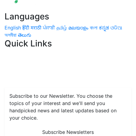
Languages
English
हिंदी
मराठी
ਪੰਜਾਬੀ
தமிழ்
മലയാളം
বাংলা
ಕನ್ನಡ
ଓଡିଆ
অসমীয়া
తెలుగు
Quick Links
Home
News
Health & Herbs
Environment and Lifestyle
Features
Livestock & Aqua
Farm Care Tips
Organic
Farming
#FTB
Vegetables
Fruits
Spices & Cash Crops
Grain & Pulses
Flowers
Taste & Travel
Food Receipes
Monthly Reminders
Subscribe to our Newsletter. You choose the
topics of your interest and we'll send you
handpicked news and latest updates based on
your choice.
Subscribe Newsletters