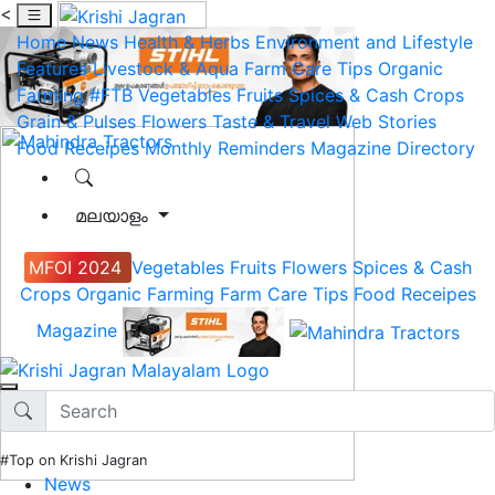
<
Home
News
Health & Herbs
Environment and Lifestyle
Features
Livestock & Aqua
Farm Care Tips
Organic
Farming
#FTB
Vegetables
Fruits
Spices & Cash Crops
Grain & Pulses
Flowers
Taste & Travel
Web Stories
Food Receipes
Monthly Reminders
Magazine
Directory
മലയാളം
MFOI 2024
Vegetables
Fruits
Flowers
Spices & Cash
Crops
Organic Farming
Farm Care Tips
Food Receipes
Magazine
#Top on Krishi Jagran
News