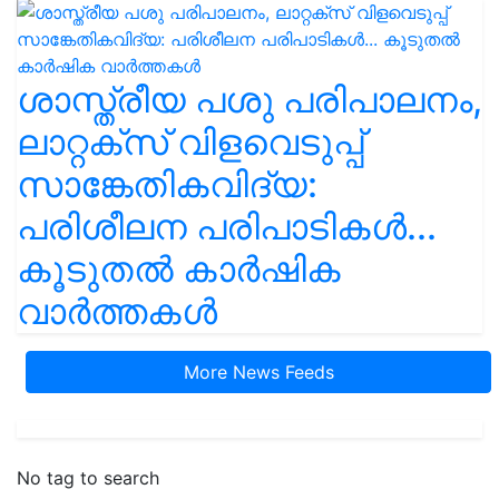
ശാസ്ത്രീയ പശു പരിപാലനം,
ലാറ്റക്സ് വിളവെടുപ്പ്
സാങ്കേതികവിദ്യ:
പരിശീലന പരിപാടികൾ...
കൂടുതൽ കാർഷിക
വാർത്തകൾ
More News Feeds
No tag to search