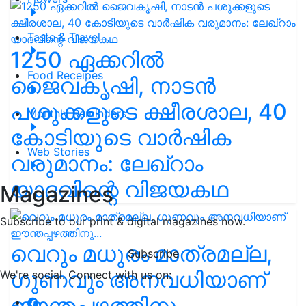
Taste & Travel
1250 ഏക്കറിൽ
Food Receipes
ജൈവകൃഷി, നാടൻ
പശുക്കളുടെ ക്ഷീരശാല, 40
Monthly Reminders
കോടിയുടെ വാർഷിക
Web Stories
വരുമാനം: ലേഖ്‌റാം
യാദവിന്റെ വിജയകഥ
Magazines
Subscribe to our print & digital magazines now.
വെറും മധുരം മാത്രമല്ല,
Subscribe
ഗുണവും അനവധിയാണ്
We're social. Connect with us on:
ഈന്തപ്പഴത്തിനു...