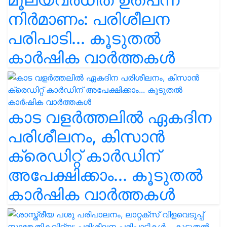
നിർമാണം: പരിശീലന
പരിപാടി... കൂടുതൽ
കാർഷിക വാർത്തകൾ
കാട വളര്‍ത്തലിൽ ഏകദിന
പരിശീലനം, കിസാൻ
ക്രെഡിറ്റ് കാർഡിന്
അപേക്ഷിക്കാം... കൂടുതൽ
കാർഷിക വാർത്തകൾ