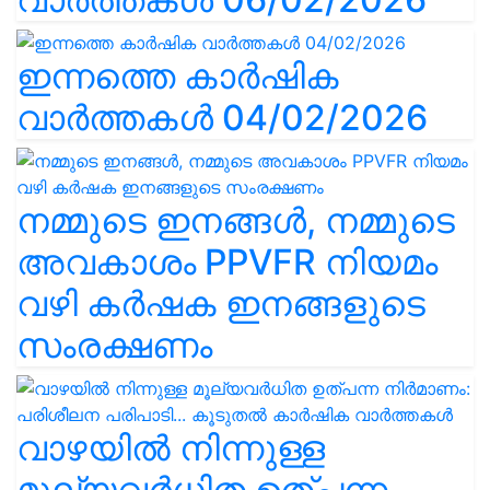
ഇന്നത്തെ കാർഷിക
വാർത്തകൾ 04/02/2026
നമ്മുടെ ഇനങ്ങൾ, നമ്മുടെ
അവകാശം PPVFR നിയമം
വഴി കർഷക ഇനങ്ങളുടെ
സംരക്ഷണം
വാഴയിൽ നിന്നുള്ള
മൂല്യവർധിത ഉത്പന്ന