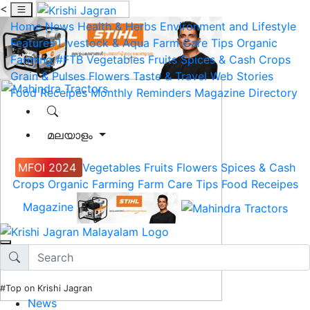
<
Home
News
Health & Herbs
Environment and Lifestyle
Features
Livestock & Aqua
Farm Care Tips
Organic
Farming
#FTB
Vegetables
Fruits
Spices & Cash Crops
Grain & Pulses
Flowers
Taste & Travel
Web Stories
Food Receipes
Monthly Reminders
Magazine
Directory
മലയാളം
MFOI 2024
Vegetables
Fruits
Flowers
Spices & Cash
Crops
Organic Farming
Farm Care Tips
Food Receipes
Magazine
#Top on Krishi Jagran
News