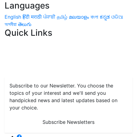
Languages
English
हिंदी
मराठी
ਪੰਜਾਬੀ
தமிழ்
മലയാളം
বাংলা
ಕನ್ನಡ
ଓଡିଆ
অসমীয়া
తెలుగు
Quick Links
Home
News
Health & Herbs
Environment and Lifestyle
Features
Livestock & Aqua
Farm Care Tips
Organic
Farming
#FTB
Vegetables
Fruits
Spices & Cash Crops
Grain & Pulses
Flowers
Taste & Travel
Food Receipes
Monthly Reminders
Subscribe to our Newsletter. You choose the
topics of your interest and we'll send you
handpicked news and latest updates based on
your choice.
Subscribe Newsletters