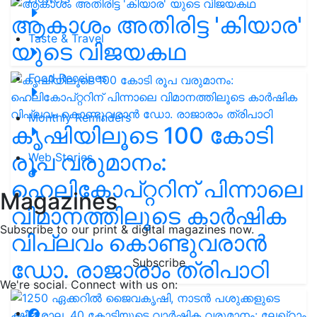
ആകാശം അതിരിട്ട 'കിയാര'
Taste & Travel
യുടെ വിജയകഥ
Food Receipes
Monthly Reminders
കൃഷിയിലൂടെ 100 കോടി
രൂപ വരുമാനം:
Web Stories
ഹെലികോപ്റ്ററിന് പിന്നാലെ
Magazines
വിമാനത്തിലൂടെ കാർഷിക
Subscribe to our print & digital magazines now.
വിപ്ലവം കൊണ്ടുവരാൻ
Subscribe
ഡോ. രാജാരാം ത്രിപാഠി
We're social. Connect with us on: