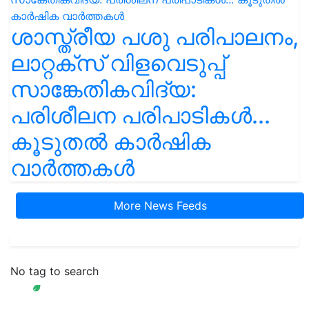
ശാസ്ത്രീയ പശു പരിപാലനം,
ലാറ്റക്സ് വിളവെടുപ്പ്
സാങ്കേതികവിദ്യ:
പരിശീലന പരിപാടികൾ...
കൂടുതൽ കാർഷിക
വാർത്തകൾ
More News Feeds
No tag to search