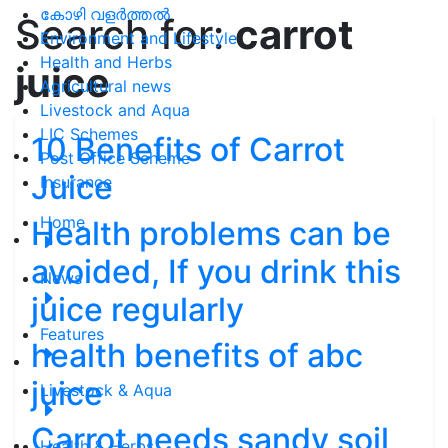
കോഴി വളർത്തൽ
Search for:
carrot
Environment and Lifestyle
Health and Herbs
juice
Agricultural news
Livestock and Aqua
LIC Schemes
10 Benefits of Carrot
Post Office Scheme
Juice
Insurance
Home
Health problems can be
avoided, If you drink this
News
juice regularly
Features
health benefits of abc
juice
Livestock & Aqua
Carrot needs sandy soil
Health & Herbs