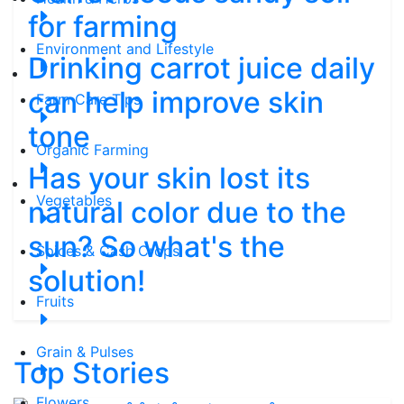
for farming
Environment and Lifestyle
Drinking carrot juice daily
can help improve skin
Farm Care Tips
tone
Organic Farming
Has your skin lost its
Vegetables
natural color due to the
sun? So what's the
Spices & Cash Crops
solution!
Fruits
Grain & Pulses
Top Stories
Flowers