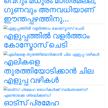
വെറും മധുരം മാത്രമല്ല,
ഗുണവും അനവധിയാണ്
ഈന്തപ്പഴത്തിനു...
എളുപ്പത്തിൽ വളർത്താം
കോസ്മോസ് ചെടി
എലികളെ
തുരത്തിയോടിക്കാൻ ചില
എളുപ്പ വഴികൾ
ഓട്സ് പ്രമേഹ