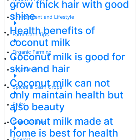
grow thick hair with good
shine
Environment and Lifestyle
Health benefits of
Farm Care Tips
coconut milk
Organic Farming
Coconut milk is good for
skin and hair
Vegetables
Coconut milk can not
Spices & Cash Crops
only maintain health but
also beauty
Fruits
Coconut milk made at
Grain & Pulses
home is best for health
Flowers