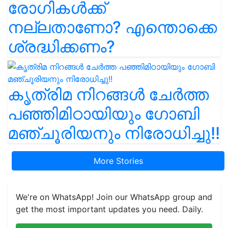
രോഗികൾക്ക്
നല്ലതാണോ? എന്തൊക്കെ
ശ്രദ്ധിക്കണം?
കൃത്രിമ നിറങ്ങൾ ചേർത്ത
പഞ്ഞിമിഠായിയും ഗോബി
മഞ്ചൂരിയനും നിരോധിച്ചു!!
More Stories
We're on WhatsApp! Join our WhatsApp group and
get the most important updates you need. Daily.