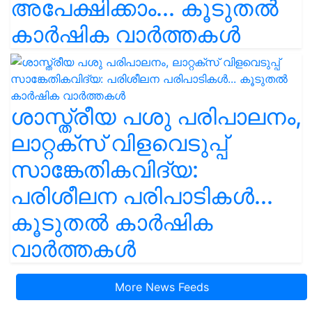
അപേക്ഷിക്കാം... കൂടുതൽ
കാർഷിക വാർത്തകൾ
ശാസ്ത്രീയ പശു പരിപാലനം,
ലാറ്റക്സ് വിളവെടുപ്പ്
സാങ്കേതികവിദ്യ:
പരിശീലന പരിപാടികൾ...
കൂടുതൽ കാർഷിക
വാർത്തകൾ
More News Feeds