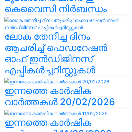
കെവൈസി നിർബന്ധം
ലോക തേനീച്ച ദിനം
ആചരിച്ച് ഫെഡറേഷൻ
ഓഫ് ഇൻഡിജിനസ്
എപ്പികൾച്ചറിസ്റ്റുകൾ
ഇന്നത്തെ കാർഷിക
വാർത്തകൾ 20/02/2026
ഇന്നത്തെ കാർഷിക