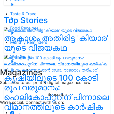
Taste & Travel
Top Stories
Food Receipes
ആകാശം അതിരിട്ട 'കിയാര'
Monthly Reminders
യുടെ വിജയകഥ
Web Stories
Magazines
കൃഷിയിലൂടെ 100 കോടി
Subscribe to our print & digital magazines now.
രൂപ വരുമാനം:
Subscribe
ഹെലികോപ്റ്ററിന് പിന്നാലെ
We're social. Connect with us on:
വിമാനത്തിലൂടെ കാർഷിക