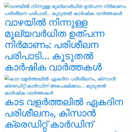
വാഴയിൽ നിന്നുള്ള
മൂല്യവർധിത ഉത്പന്ന
നിർമാണം: പരിശീലന
പരിപാടി... കൂടുതൽ
കാർഷിക വാർത്തകൾ
കാട വളര്‍ത്തലിൽ ഏകദിന
പരിശീലനം, കിസാൻ
ക്രെഡിറ്റ് കാർഡിന്