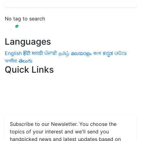
No tag to search
Languages
English
हिंदी
मराठी
ਪੰਜਾਬੀ
தமிழ்
മലയാളം
বাংলা
ಕನ್ನಡ
ଓଡିଆ
অসমীয়া
తెలుగు
Quick Links
Home
News
Health & Herbs
Environment and Lifestyle
Features
Livestock & Aqua
Farm Care Tips
Organic
Farming
#FTB
Vegetables
Fruits
Spices & Cash Crops
Grain & Pulses
Flowers
Taste & Travel
Food Receipes
Monthly Reminders
Subscribe to our Newsletter. You choose the
topics of your interest and we'll send you
handpicked news and latest updates based on