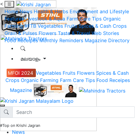
<
Home
News
Health & Herbs
Environment and Lifestyle
Features
Livestock & Aqua
Farm Care Tips
Organic
Farming
#FTB
Vegetables
Fruits
Spices & Cash Crops
Grain & Pulses
Flowers
Taste & Travel
Web Stories
Food Receipes
Monthly Reminders
Magazine
Directory
മലയാളം
MFOI 2024
Vegetables
Fruits
Flowers
Spices & Cash
Crops
Organic Farming
Farm Care Tips
Food Receipes
Magazine
#Top on Krishi Jagran
News