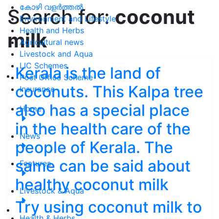
കോഴി വളർത്തൽ
Search for:
coconut
Environment and Lifestyle
Health and Herbs
milk
Agricultural news
Livestock and Aqua
LIC Schemes
Kerala is the land of
Post Office Scheme
coconuts. This Kalpa tree
Insurance
also has a special place
Home
in the health care of the
News
people of Kerala. The
same can be said about
Features
healthy coconut milk
Livestock & Aqua
Try using coconut milk to
Health & Herbs