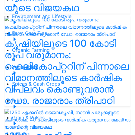
യുടെ വിജയകഥ
Environment and Lifestyle
Farm Care Tips
കൃഷിയിലൂടെ 100 കോടി
Organic Farming
രൂപ വരുമാനം:
ഹെലികോപ്റ്ററിന് പിന്നാലെ
Vegetables
വിമാനത്തിലൂടെ കാർഷിക
Spices & Cash Crops
വിപ്ലവം കൊണ്ടുവരാൻ
ഡോ. രാജാരാം ത്രിപാഠി
Fruits
Grain & Pulses
Flowers