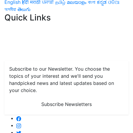
English
हिंदी
मराठी
ਪੰਜਾਬੀ
தமிழ்
മലയാളം
বাংলা
ಕನ್ನಡ
ଓଡିଆ
অসমীয়া
తెలుగు
Quick Links
Home
News
Health & Herbs
Environment and Lifestyle
Features
Livestock & Aqua
Farm Care Tips
Organic
Farming
#FTB
Vegetables
Fruits
Spices & Cash Crops
Grain & Pulses
Flowers
Taste & Travel
Food Receipes
Monthly Reminders
Subscribe to our Newsletter. You choose the
topics of your interest and we'll send you
handpicked news and latest updates based on
your choice.
Subscribe Newsletters