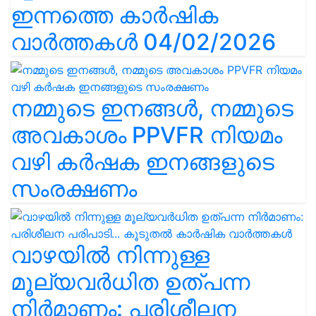
ഇന്നത്തെ കാർഷിക
വാർത്തകൾ 04/02/2026
നമ്മുടെ ഇനങ്ങൾ, നമ്മുടെ
അവകാശം PPVFR നിയമം
വഴി കർഷക ഇനങ്ങളുടെ
സംരക്ഷണം
വാഴയിൽ നിന്നുള്ള
മൂല്യവർധിത ഉത്പന്ന
നിർമാണം: പരിശീലന