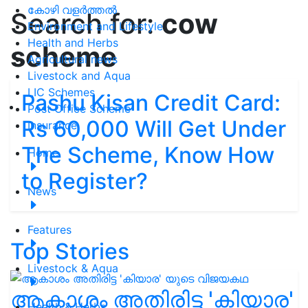
കോഴി വളർത്തൽ
Search for:
cow
Environment and Lifestyle
Health and Herbs
scheme
Agricultural news
Livestock and Aqua
LIC Schemes
Pashu Kisan Credit Card:
Post Office Scheme
Rs 60,000 Will Get Under
Insurance
The Scheme, Know How
Home
to Register?
News
Features
Top Stories
Livestock & Aqua
ആകാശം അതിരിട്ട 'കിയാര'
Health & Herbs