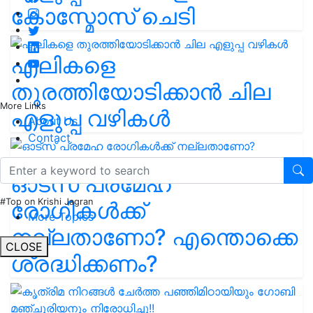
കോസ്മോസ് ചെടി
എലികളെ
തുരത്തിയോടിക്കാൻ ചില
More Links
എളുപ്പ വഴികൾ
About Us
Contact
ഓട്സ് പ്രമേഹ
#Top on Krishi Jagran
രോഗികൾക്ക്
More Topics
നല്ലതാണോ? എന്തൊക്കെ
CLOSE
ശ്രദ്ധിക്കണം?