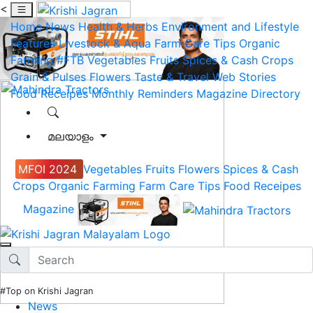
<
Home
News
Health & Herbs
Environment and Lifestyle
Features
Livestock & Aqua
Farm Care Tips
Organic
Farming
#FTB
Vegetables
Fruits
Spices & Cash Crops
Grain & Pulses
Flowers
Taste & Travel
Web Stories
Food Receipes
Monthly Reminders
Magazine
Directory
മലയാളം
MFOI 2024
Vegetables
Fruits
Flowers
Spices & Cash
Crops
Organic Farming
Farm Care Tips
Food Receipes
Magazine
#Top on Krishi Jagran
News