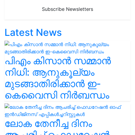
Subscribe Newsletters
Latest News
പിഎം കിസാൻ സമ്മാൻ
നിധി: ആനുകൂല്യം
മുടങ്ങാതിരിക്കാൻ ഇ-
കെവൈസി നിർബന്ധം
ലോക തേനീച്ച ദിനം
ആചരിച്ച് ഫെഡറേഷൻ