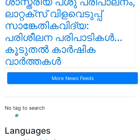
ശാസ്ത്രീയ പശു പരിപാലനം,
ലാറ്റക്സ് വിളവെടുപ്പ്
സാങ്കേതികവിദ്യ:
പരിശീലന പരിപാടികൾ...
കൂടുതൽ കാർഷിക
വാർത്തകൾ
More News Feeds
No tag to search
Languages