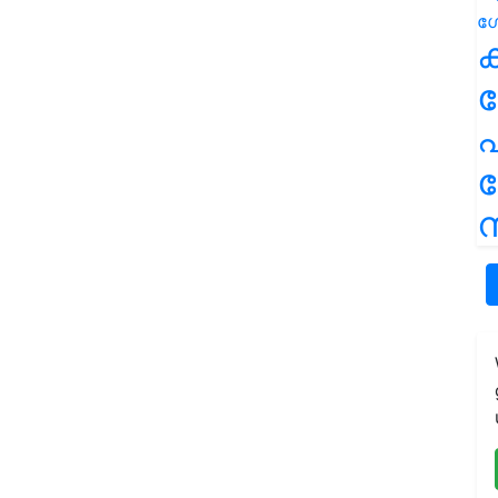
ക
പ
ന