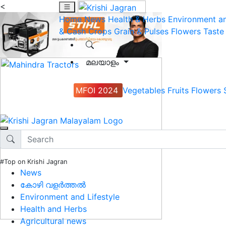
<
Home
News
Health & Herbs
Environment an
& Cash Crops
Grain & Pulses
Flowers
Taste
മലയാളം
MFOI 2024
Vegetables
Fruits
Flowers
#Top on Krishi Jagran
News
കോഴി വളർത്തൽ
Environment and Lifestyle
Health and Herbs
Agricultural news