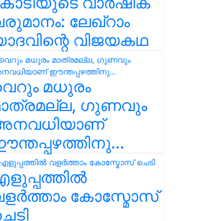
കോടിയുടെ വാർഷിക
രുമാനം: ലേഖ്‌റാം
യാദവിന്റെ വിജയകഥ
െറും മധുരം
ാത്രമല്ല, ഗുണവും
അനവധിയാണ്
ന്തപ്പഴത്തിനു...
ളുപ്പത്തിൽ
ളർത്താം കോസ്മോസ്
ചെടി