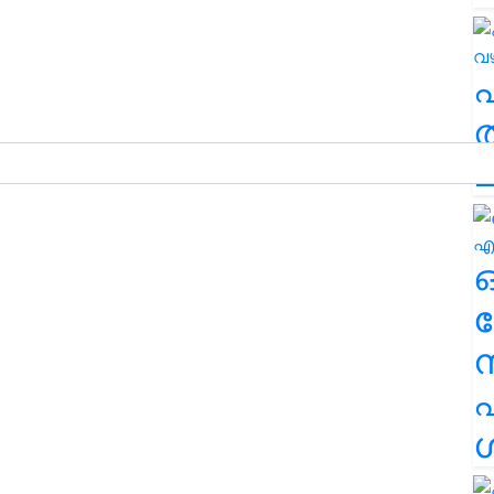
ത
ച
ര
എ
ശ