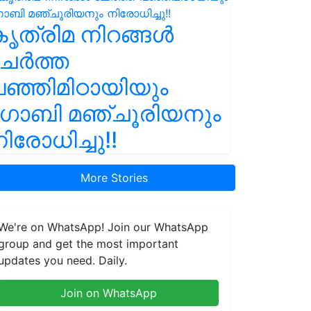
ൃത്രിമ നിറങ്ങൾ
ചേർത്ത
ഞ്ഞിമിഠായിയും
ഗോബി മഞ്ചൂരിയനും
ിരോധിച്ചു!!
More Stories
We're on WhatsApp! Join our WhatsApp
group and get the most important
updates you need. Daily.
Join on WhatsApp