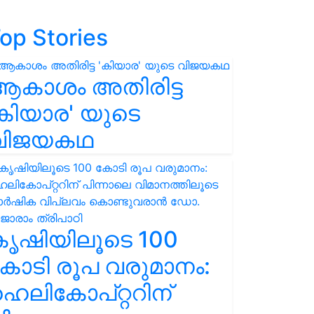
op Stories
ആകാശം അതിരിട്ട
കിയാര' യുടെ
വിജയകഥ
കൃഷിയിലൂടെ 100
ോടി രൂപ വരുമാനം:
െലികോപ്റ്ററിന്