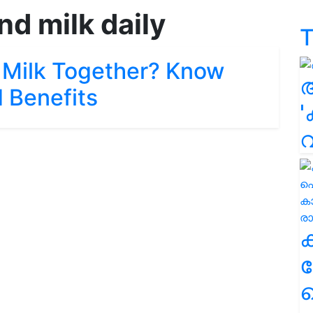
nd milk daily
T
 Milk Together? Know
 Benefits
'
ക
ഹ