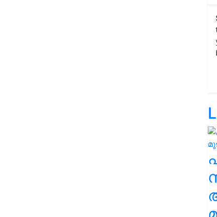
L
സ
മ