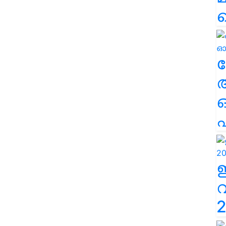
ല
എ
2