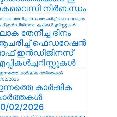
കെവൈസി നിർബന്ധം
ോക തേനീച്ച ദിനം
ആചരിച്ച് ഫെഡറേഷൻ
ഓഫ് ഇൻഡിജിനസ്
പ്പികൾച്ചറിസ്റ്റുകൾ
ഇന്നത്തെ കാർഷിക
വാർത്തകൾ
0/02/2026