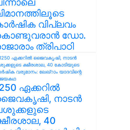
ിന്നാലെ
ിമാനത്തിലൂടെ
കാർഷിക വിപ്ലവം
കൊണ്ടുവരാൻ ഡോ.
ാജാരാം ത്രിപാഠി
250 ഏക്കറിൽ
ജൈവകൃഷി, നാടൻ
ശുക്കളുടെ
്ഷീരശാല, 40