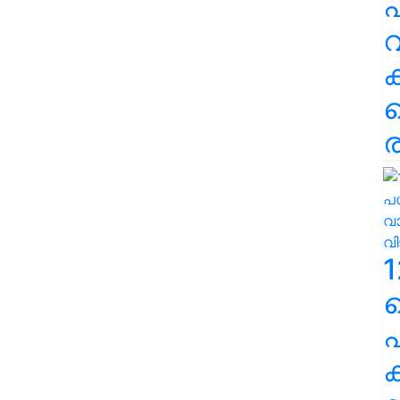
പ
വ
ര
1
പ
ക