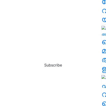
വ
വ
മ
Subscribe
ഈ
എ
വ