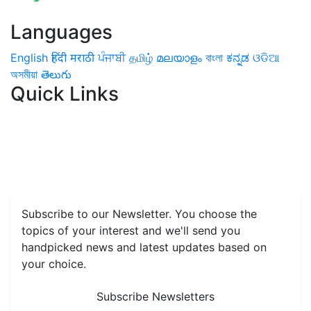
Languages
English
हिंदी
मराठी
ਪੰਜਾਬੀ
தமிழ்
മലയാളം
বাংলা
ಕನ್ನಡ
ଓଡିଆ
অসমীয়া
తెలుగు
Quick Links
Home
News
Health & Herbs
Environment and Lifestyle
Features
Livestock & Aqua
Farm Care Tips
Organic
Farming
#FTB
Vegetables
Fruits
Spices & Cash Crops
Grain & Pulses
Flowers
Taste & Travel
Food Receipes
Monthly Reminders
Subscribe to our Newsletter. You choose the
topics of your interest and we'll send you
handpicked news and latest updates based on
your choice.
Subscribe Newsletters