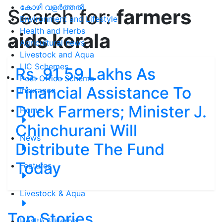
കോഴി വളർത്തൽ
Search for:
farmers
Environment and Lifestyle
Health and Herbs
aids kerala
Agricultural news
Livestock and Aqua
LIC Schemes
Rs. 91.59 Lakhs As
Post Office Scheme
Financial Assistance To
Insurance
Duck Farmers; Minister J.
Home
Chinchurani Will
News
Distribute The Fund
Today
Features
Livestock & Aqua
Top Stories
Health & Herbs