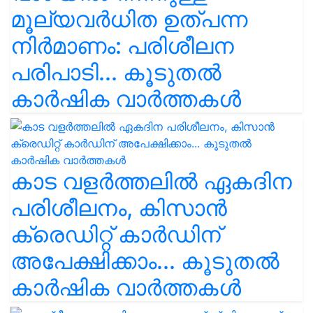
മൂല്യവർധിത ഉത്പന്ന
നിർമാണം: പരിശീലന
പരിപാടി... കൂടുതൽ
കാർഷിക വാർത്തകൾ
കാട വളര്‍ത്തലിൽ ഏകദിന
പരിശീലനം, കിസാൻ
ക്രെഡിറ്റ് കാർഡിന്
അപേക്ഷിക്കാം... കൂടുതൽ
കാർഷിക വാർത്തകൾ