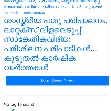
ശാസ്ത്രീയ പശു പരിപാലനം,
ലാറ്റക്സ് വിളവെടുപ്പ്
സാങ്കേതികവിദ്യ:
പരിശീലന പരിപാടികൾ...
കൂടുതൽ കാർഷിക
വാർത്തകൾ
More News Feeds
No tag to search