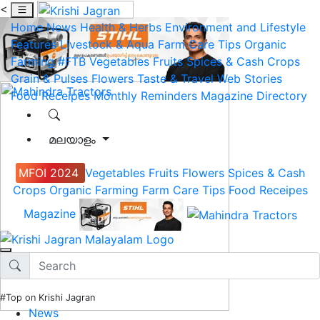
<
Home
News
Health & Herbs
Environment and Lifestyle
Features
Livestock & Aqua
Farm Care Tips
Organic
Farming
#FTB
Vegetables
Fruits
Spices & Cash Crops
Grain & Pulses
Flowers
Taste & Travel
Web Stories
Food Receipes
Monthly Reminders
Magazine
Directory
മലയാളം
MFOI 2024
Vegetables
Fruits
Flowers
Spices & Cash
Crops
Organic Farming
Farm Care Tips
Food Receipes
Magazine
#Top on Krishi Jagran
News