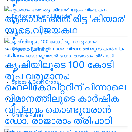
ആകാശം അതിരിട്ട 'കിയാര'
Environment and Lifestyle
യുടെ വിജയകഥ
Farm Care Tips
Organic Farming
കൃഷിയിലൂടെ 100 കോടി
Vegetables
രൂപ വരുമാനം:
Spices & Cash Crops
ഹെലികോപ്റ്ററിന് പിന്നാലെ
വിമാനത്തിലൂടെ കാർഷിക
Fruits
വിപ്ലവം കൊണ്ടുവരാൻ
Grain & Pulses
ഡോ. രാജാരാം ത്രിപാഠി
Flowers