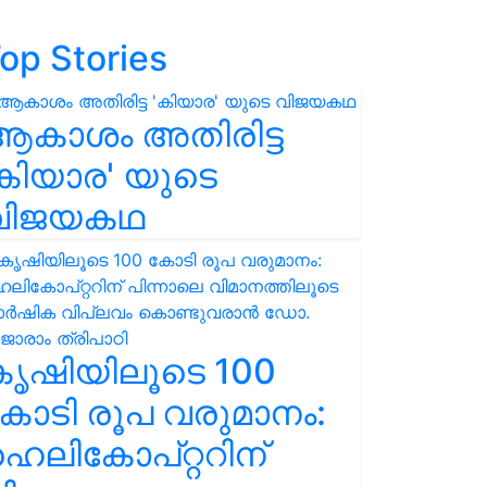
op Stories
ആകാശം അതിരിട്ട
കിയാര' യുടെ
വിജയകഥ
കൃഷിയിലൂടെ 100
ോടി രൂപ വരുമാനം:
െലികോപ്റ്ററിന്