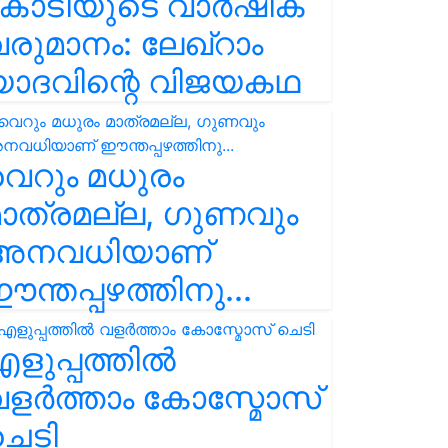
കോടിയുടെ വാർഷിക
രുമാനം: ലേഖ്‌റാം
യാദവിന്റെ വിജയകഥ
െറും മധുരം
ാത്രമല്ല, ഗുണവും
അനവധിയാണ്
ന്തപ്പഴത്തിനു...
ളുപ്പത്തിൽ
ളർത്താം കോസ്മോസ്
ചെടി