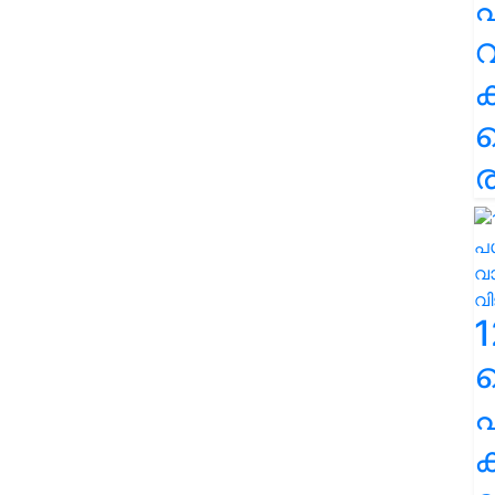
പ
വ
ര
1
പ
ക