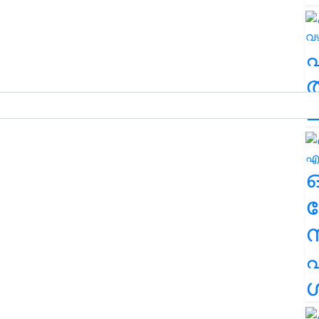
ത
ച
ര
എ
ശ