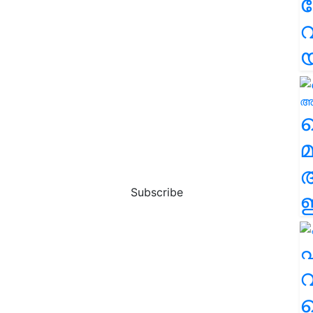
വ
വ
മ
Subscribe
ഈ
എ
വ