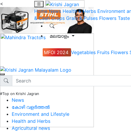
<
Home
News
Health & Herbs
Environment an
& Cash Crops
Grain & Pulses
Flowers
Taste
മലയാളം
MFOI 2024
Vegetables
Fruits
Flowers
#Top on Krishi Jagran
News
കോഴി വളർത്തൽ
Environment and Lifestyle
Health and Herbs
Agricultural news