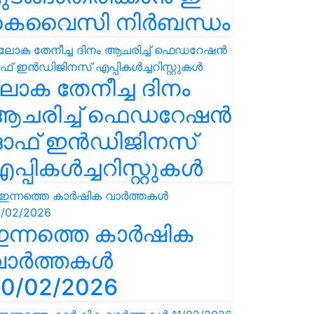
കെവൈസി നിർബന്ധം
ോക തേനീച്ച ദിനം
ആചരിച്ച് ഫെഡറേഷൻ
ഓഫ് ഇൻഡിജിനസ്
പ്പികൾച്ചറിസ്റ്റുകൾ
ഇന്നത്തെ കാർഷിക
വാർത്തകൾ
0/02/2026