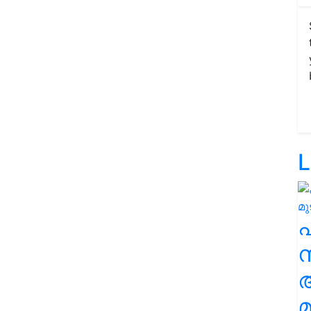
L
സ
മ