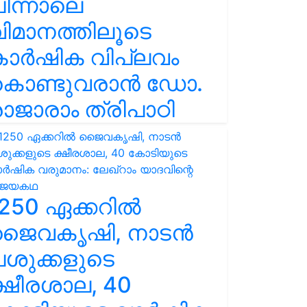
ിന്നാലെ
ിമാനത്തിലൂടെ
കാർഷിക വിപ്ലവം
കൊണ്ടുവരാൻ ഡോ.
ാജാരാം ത്രിപാഠി
250 ഏക്കറിൽ
ജൈവകൃഷി, നാടൻ
ശുക്കളുടെ
്ഷീരശാല, 40