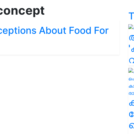
 concept
T
eptions About Food For
'
ക
ഹ