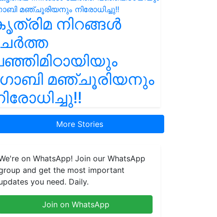
ൃത്രിമ നിറങ്ങൾ
ചേർത്ത
ഞ്ഞിമിഠായിയും
ഗോബി മഞ്ചൂരിയനും
ിരോധിച്ചു!!
More Stories
We're on WhatsApp! Join our WhatsApp
group and get the most important
updates you need. Daily.
Join on WhatsApp