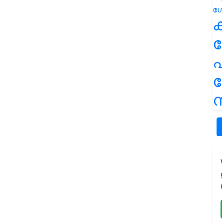
ക
പ
ന