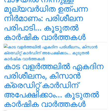
മൂല്യവർധിത ഉത്പന്ന
നിർമാണം: പരിശീലന
പരിപാടി... കൂടുതൽ
കാർഷിക വാർത്തകൾ
കാട വളര്‍ത്തലിൽ ഏകദിന
പരിശീലനം, കിസാൻ
ക്രെഡിറ്റ് കാർഡിന്
അപേക്ഷിക്കാം... കൂടുതൽ
കാർഷിക വാർത്തകൾ