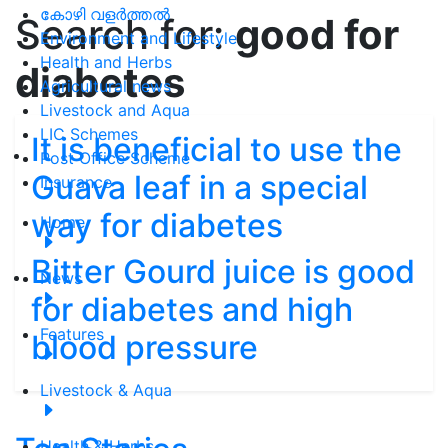
കോഴി വളർത്തൽ
Search for:
good for
Environment and Lifestyle
Health and Herbs
diabetes
Agricultural news
Livestock and Aqua
LIC Schemes
It is beneficial to use the
Post Office Scheme
Guava leaf in a special
Insurance
way for diabetes
Home
Bitter Gourd juice is good
News
for diabetes and high
Features
blood pressure
Livestock & Aqua
Health & Herbs