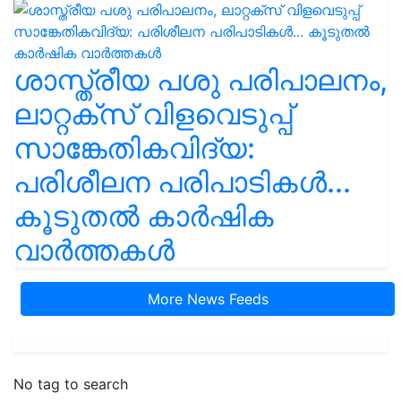
ശാസ്ത്രീയ പശു പരിപാലനം,
ലാറ്റക്സ് വിളവെടുപ്പ്
സാങ്കേതികവിദ്യ:
പരിശീലന പരിപാടികൾ...
കൂടുതൽ കാർഷിക
വാർത്തകൾ
More News Feeds
No tag to search