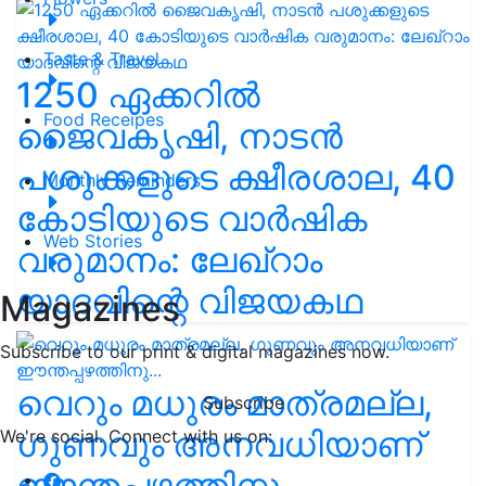
Taste & Travel
1250 ഏക്കറിൽ
Food Receipes
ജൈവകൃഷി, നാടൻ
പശുക്കളുടെ ക്ഷീരശാല, 40
Monthly Reminders
കോടിയുടെ വാർഷിക
Web Stories
വരുമാനം: ലേഖ്‌റാം
യാദവിന്റെ വിജയകഥ
Magazines
Subscribe to our print & digital magazines now.
വെറും മധുരം മാത്രമല്ല,
Subscribe
ഗുണവും അനവധിയാണ്
We're social. Connect with us on:
ഈന്തപ്പഴത്തിനു...