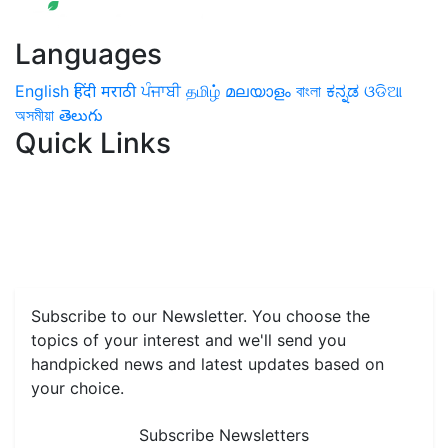
Languages
English
हिंदी
मराठी
ਪੰਜਾਬੀ
தமிழ்
മലയാളം
বাংলা
ಕನ್ನಡ
ଓଡିଆ
অসমীয়া
తెలుగు
Quick Links
Home
News
Health & Herbs
Environment and Lifestyle
Features
Livestock & Aqua
Farm Care Tips
Organic
Farming
#FTB
Vegetables
Fruits
Spices & Cash Crops
Grain & Pulses
Flowers
Taste & Travel
Food Receipes
Monthly Reminders
Subscribe to our Newsletter. You choose the
topics of your interest and we'll send you
handpicked news and latest updates based on
your choice.
Subscribe Newsletters