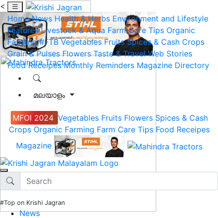
<
Home
News
Health & Herbs
Environment and Lifestyle
Features
Livestock & Aqua
Farm Care Tips
Organic
Farming
#FTB
Vegetables
Fruits
Spices & Cash Crops
Grain & Pulses
Flowers
Taste & Travel
Web Stories
Food Receipes
Monthly Reminders
Magazine
Directory
മലയാളം
MFOI 2024
Vegetables
Fruits
Flowers
Spices & Cash
Crops
Organic Farming
Farm Care Tips
Food Receipes
Magazine
#Top on Krishi Jagran
News