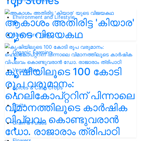
Top Stories
Environment and Lifestyle
ആകാശം അതിരിട്ട 'കിയാര'
യുടെ വിജയകഥ
Farm Care Tips
Organic Farming
കൃഷിയിലൂടെ 100 കോടി
Vegetables
രൂപ വരുമാനം:
Spices & Cash Crops
ഹെലികോപ്റ്ററിന് പിന്നാലെ
വിമാനത്തിലൂടെ കാർഷിക
Fruits
വിപ്ലവം കൊണ്ടുവരാൻ
Grain & Pulses
ഡോ. രാജാരാം ത്രിപാഠി
Flowers