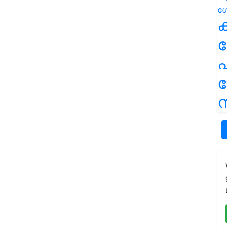
ക
പ
ന