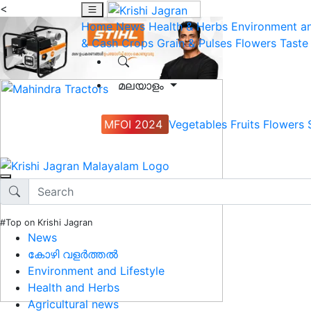
<
Home
News
Health & Herbs
Environment an
& Cash Crops
Grain & Pulses
Flowers
Taste
മലയാളം
MFOI 2024
Vegetables
Fruits
Flowers
#Top on Krishi Jagran
News
കോഴി വളർത്തൽ
Environment and Lifestyle
Health and Herbs
Agricultural news