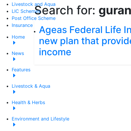
Livestock and Aqua
Search for:
guran
LIC Schemes
Post Office Scheme
Insurance
Ageas Federal Life I
Home
new plan that provi
income
News
Features
Livestock & Aqua
Health & Herbs
Environment and Lifestyle