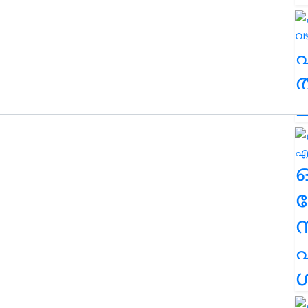
ത
ച
ര
എ
ശ