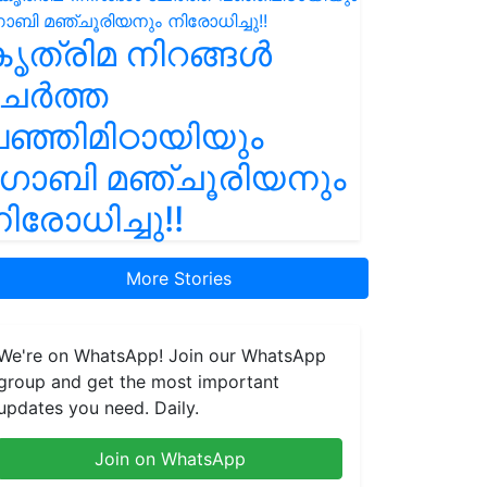
ൃത്രിമ നിറങ്ങൾ
ചേർത്ത
ഞ്ഞിമിഠായിയും
ഗോബി മഞ്ചൂരിയനും
ിരോധിച്ചു!!
More Stories
We're on WhatsApp! Join our WhatsApp
group and get the most important
updates you need. Daily.
Join on WhatsApp