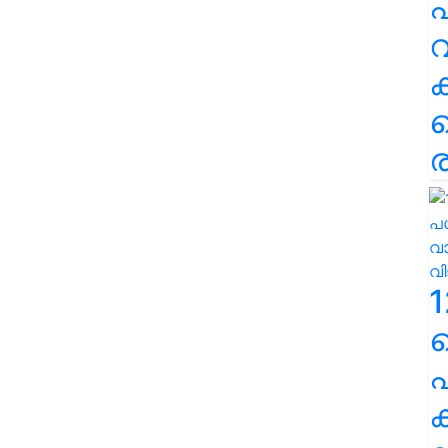
പ
വ
ര
1
പ
ക