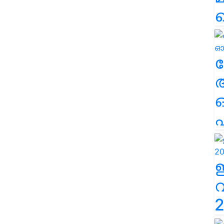
ല
എ
2