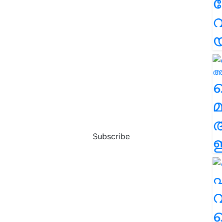
വ
വ
മ
Subscribe
ഈ
എ
വ