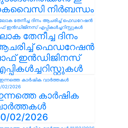
കെവൈസി നിർബന്ധം
ോക തേനീച്ച ദിനം
ആചരിച്ച് ഫെഡറേഷൻ
ഓഫ് ഇൻഡിജിനസ്
പ്പികൾച്ചറിസ്റ്റുകൾ
ഇന്നത്തെ കാർഷിക
വാർത്തകൾ
0/02/2026