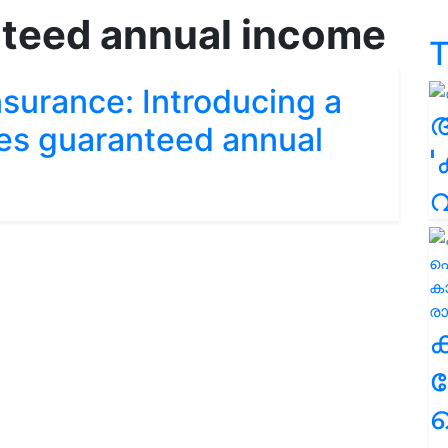
teed annual income
T
nsurance: Introducing a
des guaranteed annual
'
ക
ഹ