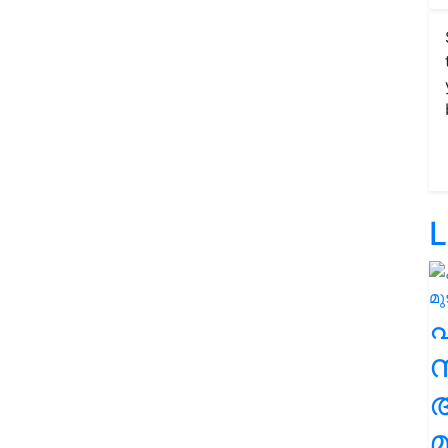
L
സ
മ