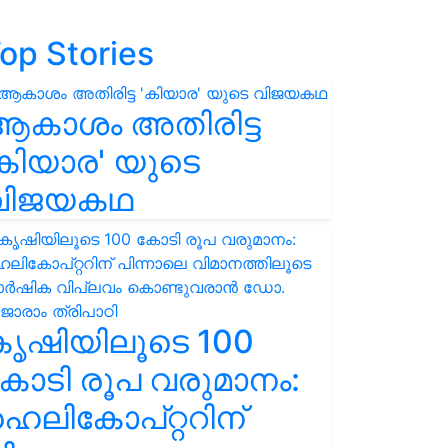
op Stories
ആകാശം അതിരിട്ട
കിയാര' യുടെ
വിജയകഥ
കൃഷിയിലൂടെ 100
ോടി രൂപ വരുമാനം:
െലികോപ്റ്ററിന്