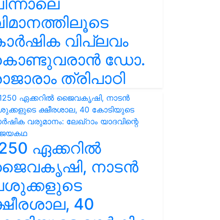
ിന്നാലെ
ിമാനത്തിലൂടെ
കാർഷിക വിപ്ലവം
കൊണ്ടുവരാൻ ഡോ.
ാജാരാം ത്രിപാഠി
250 ഏക്കറിൽ
ജൈവകൃഷി, നാടൻ
ശുക്കളുടെ
്ഷീരശാല, 40