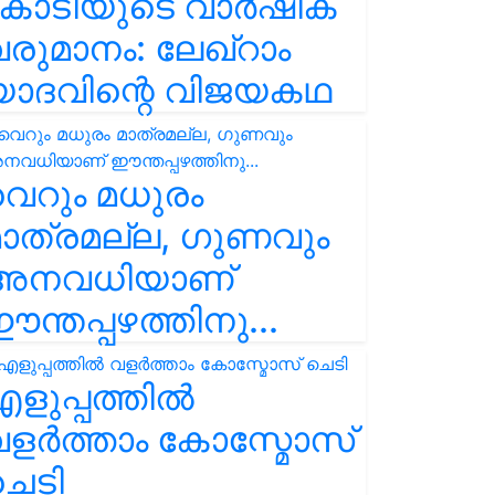
കോടിയുടെ വാർഷിക
രുമാനം: ലേഖ്‌റാം
യാദവിന്റെ വിജയകഥ
െറും മധുരം
ാത്രമല്ല, ഗുണവും
അനവധിയാണ്
ന്തപ്പഴത്തിനു...
ളുപ്പത്തിൽ
ളർത്താം കോസ്മോസ്
ചെടി