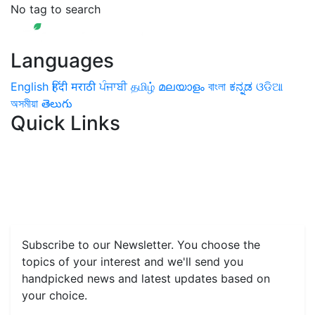
No tag to search
Languages
English
हिंदी
मराठी
ਪੰਜਾਬੀ
தமிழ்
മലയാളം
বাংলা
ಕನ್ನಡ
ଓଡିଆ
অসমীয়া
తెలుగు
Quick Links
Home
News
Health & Herbs
Environment and Lifestyle
Features
Livestock & Aqua
Farm Care Tips
Organic
Farming
#FTB
Vegetables
Fruits
Spices & Cash Crops
Grain & Pulses
Flowers
Taste & Travel
Food Receipes
Monthly Reminders
Subscribe to our Newsletter. You choose the
topics of your interest and we'll send you
handpicked news and latest updates based on
your choice.