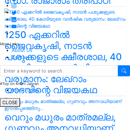
ഡോ. രാജാരാം ത്രിപാഠി
1250 ഏക്കറിൽ
ജൈവകൃഷി, നാടൻ
More Links
About Us
പശുക്കളുടെ ക്ഷീരശാല, 40
Contact
കോടിയുടെ വാർഷിക
വരുമാനം: ലേഖ്‌റാം
#Top on Krishi Jagran
യാദവിന്റെ വിജയകഥ
More Topics
CLOSE
വെറും മധുരം മാത്രമല്ല,
ഗുണവും അനവധിയാണ്