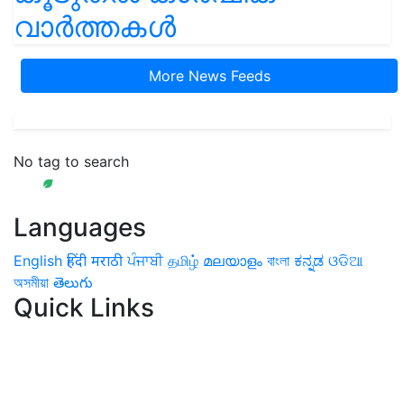
വാർത്തകൾ
More News Feeds
No tag to search
Languages
English
हिंदी
मराठी
ਪੰਜਾਬੀ
தமிழ்
മലയാളം
বাংলা
ಕನ್ನಡ
ଓଡିଆ
অসমীয়া
తెలుగు
Quick Links
Home
News
Health & Herbs
Environment and Lifestyle
Features
Livestock & Aqua
Farm Care Tips
Organic
Farming
#FTB
Vegetables
Fruits
Spices & Cash Crops