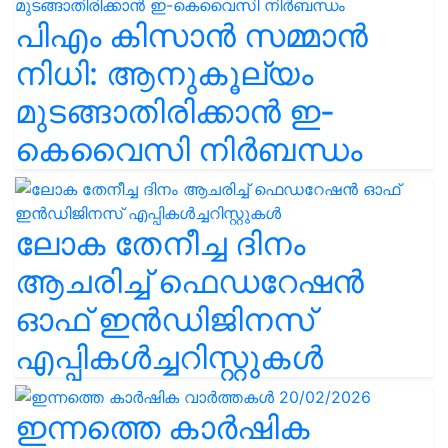
പിഎം കിസാൻ സമ്മാൻ
നിധി: ആനുകൂല്യം
മുടങ്ങാതിരിക്കാൻ ഇ-
കെവൈസി നിർബന്ധം
ലോക തേനീച്ച ദിനം
ആചരിച്ച് ഫെഡറേഷൻ
ഓഫ് ഇൻഡിജിനസ്
എപ്പികൾച്ചറിസ്റ്റുകൾ
ഇന്നത്തെ കാർഷിക