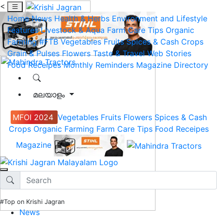
<
Home
News
Health & Herbs
Environment and Lifestyle
Features
Livestock & Aqua
Farm Care Tips
Organic
Farming
#FTB
Vegetables
Fruits
Spices & Cash Crops
Grain & Pulses
Flowers
Taste & Travel
Web Stories
Food Receipes
Monthly Reminders
Magazine
Directory
മലയാളം
MFOI 2024
Vegetables
Fruits
Flowers
Spices & Cash
Crops
Organic Farming
Farm Care Tips
Food Receipes
Magazine
#Top on Krishi Jagran
News