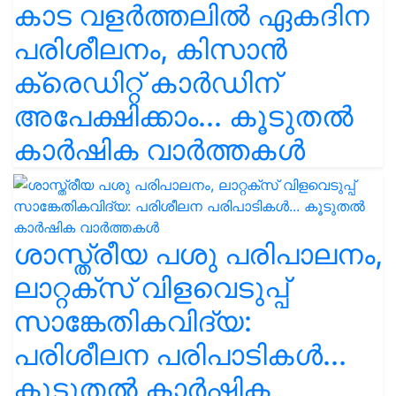
കാട വളര്‍ത്തലിൽ ഏകദിന
പരിശീലനം, കിസാൻ
ക്രെഡിറ്റ് കാർഡിന്
അപേക്ഷിക്കാം... കൂടുതൽ
കാർഷിക വാർത്തകൾ
ശാസ്ത്രീയ പശു പരിപാലനം,
ലാറ്റക്സ് വിളവെടുപ്പ്
സാങ്കേതികവിദ്യ:
പരിശീലന പരിപാടികൾ...
കൂടുതൽ കാർഷിക