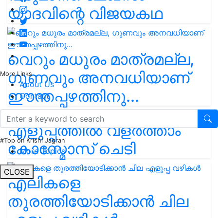
യാദവിന്റെ വിജയകഥ
വെറും മധുരം മാത്രമല്ല,
ഗുണവും അനവധിയാണ്
More Links
About Us
ഈന്തപ്പഴത്തിനു...
Contact
എളുപ്പത്തിൽ വളർത്താം
#Top on Krishi Jagran
കോസ്മോസ് ചെടി
More Topics
CLOSE
എലികളെ
തുരത്തിയോടിക്കാൻ ചില