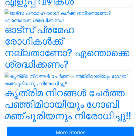
എളുപ്പ വഴികൾ
ഓട്സ് പ്രമേഹ
രോഗികൾക്ക്
നല്ലതാണോ? എന്തൊക്കെ
ശ്രദ്ധിക്കണം?
കൃത്രിമ നിറങ്ങൾ ചേർത്ത
പഞ്ഞിമിഠായിയും ഗോബി
മഞ്ചൂരിയനും നിരോധിച്ചു!!
More Stories