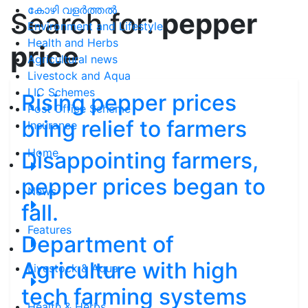
കോഴി വളർത്തൽ
Search for:
pepper
Environment and Lifestyle
Health and Herbs
price
Agricultural news
Livestock and Aqua
LIC Schemes
Rising pepper prices
Post Office Scheme
bring relief to farmers
Insurance
Home
Disappointing farmers,
pepper prices began to
News
fall.
Features
Department of
Agriculture with high
Livestock & Aqua
tech farming systems
Health & Herbs