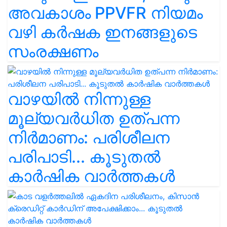
അവകാശം PPVFR നിയമം
വഴി കർഷക ഇനങ്ങളുടെ
സംരക്ഷണം
വാഴയിൽ നിന്നുള്ള
മൂല്യവർധിത ഉത്പന്ന
നിർമാണം: പരിശീലന
പരിപാടി... കൂടുതൽ
കാർഷിക വാർത്തകൾ