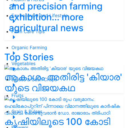
and precision farming
exhibition... more
Environment and Lifestyle
agricultural news
Farm Care Tips
Organic Farming
Top Stories
Vegetables
ആകാശം അതിരിട്ട 'കിയാര'
Spices & Cash Crops
യുടെ വിജയകഥ
Fruits
Grain & Pulses
കൃഷിയിലൂടെ 100 കോടി
Flowers