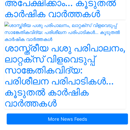
അപേക്ഷിക്കാം... കൂടുതൽ
കാർഷിക വാർത്തകൾ
ശാസ്ത്രീയ പശു പരിപാലനം,
ലാറ്റക്സ് വിളവെടുപ്പ്
സാങ്കേതികവിദ്യ:
പരിശീലന പരിപാടികൾ...
കൂടുതൽ കാർഷിക
വാർത്തകൾ
More News Feeds