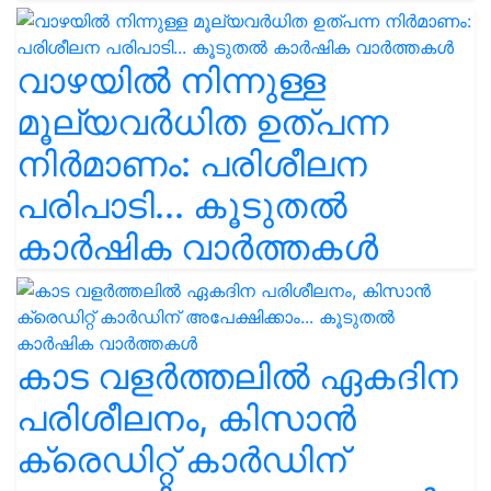
വാഴയിൽ നിന്നുള്ള
മൂല്യവർധിത ഉത്പന്ന
നിർമാണം: പരിശീലന
പരിപാടി... കൂടുതൽ
കാർഷിക വാർത്തകൾ
കാട വളര്‍ത്തലിൽ ഏകദിന
പരിശീലനം, കിസാൻ
ക്രെഡിറ്റ് കാർഡിന്