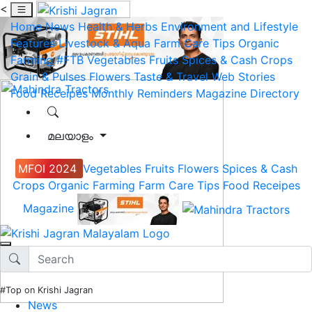
<
Home
News
Health & Herbs
Environment and Lifestyle
Features
Livestock & Aqua
Farm Care Tips
Organic
Farming
#FTB
Vegetables
Fruits
Spices & Cash Crops
Grain & Pulses
Flowers
Taste & Travel
Web Stories
Food Receipes
Monthly Reminders
Magazine
Directory
മലയാളം
MFOI 2024
Vegetables
Fruits
Flowers
Spices & Cash
Crops
Organic Farming
Farm Care Tips
Food Receipes
Magazine
#Top on Krishi Jagran
News