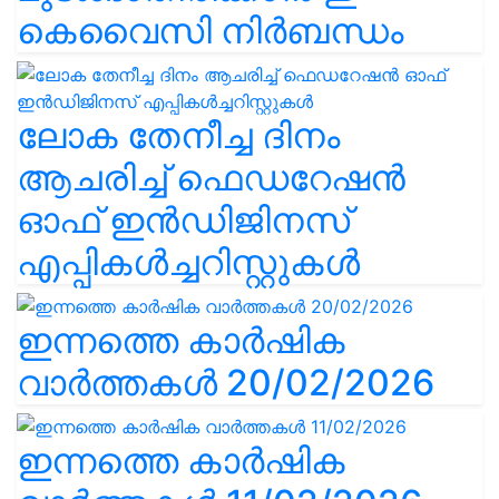
കെവൈസി നിർബന്ധം
ലോക തേനീച്ച ദിനം
ആചരിച്ച് ഫെഡറേഷൻ
ഓഫ് ഇൻഡിജിനസ്
എപ്പികൾച്ചറിസ്റ്റുകൾ
ഇന്നത്തെ കാർഷിക
വാർത്തകൾ 20/02/2026
ഇന്നത്തെ കാർഷിക