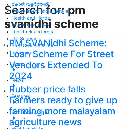
കോഴി വളർത്തൽ
Search for:
pm
Environment and Lifestyle
Health and Herbs
svanidhi scheme
Agricultural news
Livestock and Aqua
LIC Schemes
PM SVANidhi Scheme:
Post Office Scheme
Loan Scheme For Street
Insurance
Vendors Extended To
Home
2024
News
Rubber price falls
Features
Farmers ready to give up
farming more malayalam
Livestock & Aqua
agriculture news
Health & Herbs