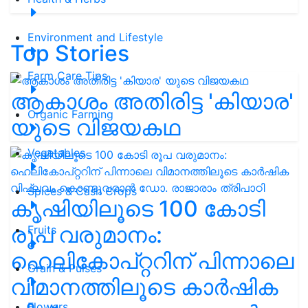
Environment and Lifestyle
Top Stories
Farm Care Tips
ആകാശം അതിരിട്ട 'കിയാര'
Organic Farming
യുടെ വിജയകഥ
Vegetables
Spices & Cash Crops
കൃഷിയിലൂടെ 100 കോടി
രൂപ വരുമാനം:
Fruits
ഹെലികോപ്റ്ററിന് പിന്നാലെ
Grain & Pulses
വിമാനത്തിലൂടെ കാർഷിക
Flowers