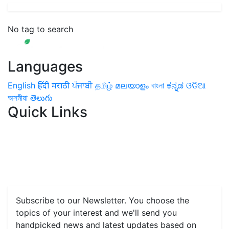
No tag to search
Languages
English
हिंदी
मराठी
ਪੰਜਾਬੀ
தமிழ்
മലയാളം
বাংলা
ಕನ್ನಡ
ଓଡିଆ
অসমীয়া
తెలుగు
Quick Links
Home
News
Health & Herbs
Environment and Lifestyle
Features
Livestock & Aqua
Farm Care Tips
Organic
Farming
#FTB
Vegetables
Fruits
Spices & Cash Crops
Grain & Pulses
Flowers
Taste & Travel
Food Receipes
Monthly Reminders
Subscribe to our Newsletter. You choose the
topics of your interest and we'll send you
handpicked news and latest updates based on