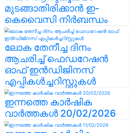
മുടങ്ങാതിരിക്കാൻ ഇ-
കെവൈസി നിർബന്ധം
ലോക തേനീച്ച ദിനം
ആചരിച്ച് ഫെഡറേഷൻ
ഓഫ് ഇൻഡിജിനസ്
എപ്പികൾച്ചറിസ്റ്റുകൾ
ഇന്നത്തെ കാർഷിക
വാർത്തകൾ 20/02/2026