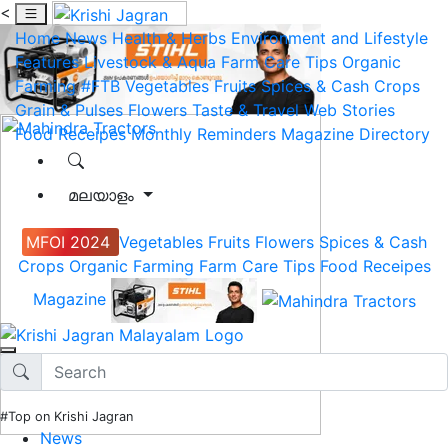
<
Home
News
Health & Herbs
Environment and Lifestyle
Features
Livestock & Aqua
Farm Care Tips
Organic
Farming
#FTB
Vegetables
Fruits
Spices & Cash Crops
Grain & Pulses
Flowers
Taste & Travel
Web Stories
Food Receipes
Monthly Reminders
Magazine
Directory
മലയാളം
MFOI 2024
Vegetables
Fruits
Flowers
Spices & Cash
Crops
Organic Farming
Farm Care Tips
Food Receipes
Magazine
#Top on Krishi Jagran
News