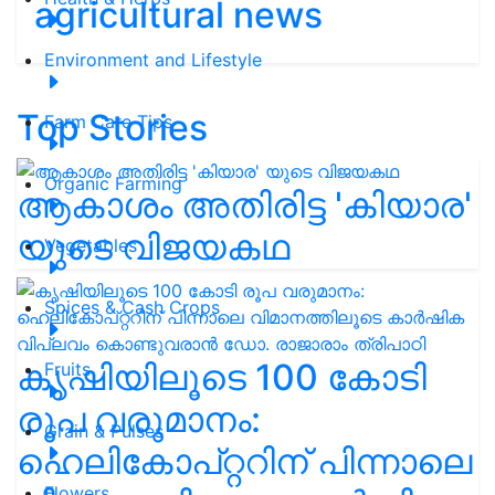
agricultural news
Environment and Lifestyle
Top Stories
Farm Care Tips
Organic Farming
ആകാശം അതിരിട്ട 'കിയാര'
യുടെ വിജയകഥ
Vegetables
Spices & Cash Crops
കൃഷിയിലൂടെ 100 കോടി
Fruits
രൂപ വരുമാനം:
Grain & Pulses
ഹെലികോപ്റ്ററിന് പിന്നാലെ
Flowers