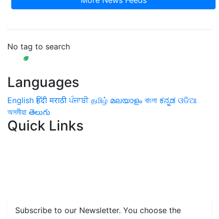
More News Feeds
No tag to search
Languages
English
हिंदी
मराठी
ਪੰਜਾਬੀ
தமிழ்
മലയാളം
বাংলা
ಕನ್ನಡ
ଓଡିଆ
অসমীয়া
తెలుగు
Quick Links
Home
News
Health & Herbs
Environment and Lifestyle
Features
Livestock & Aqua
Farm Care Tips
Organic
Farming
#FTB
Vegetables
Fruits
Spices & Cash Crops
Grain & Pulses
Flowers
Taste & Travel
Food Receipes
Monthly Reminders
Subscribe to our Newsletter. You choose the