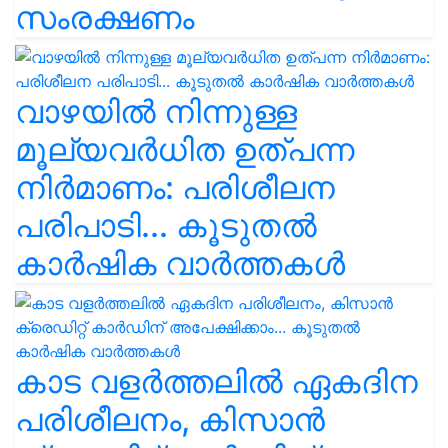
സംരക്ഷണം
വാഴയിൽ നിന്നുള്ള
മൂല്യവർധിത ഉത്പന്ന
നിർമാണം: പരിശീലന
പരിപാടി... കൂടുതൽ
കാർഷിക വാർത്തകൾ
കാട വളര്‍ത്തലിൽ ഏകദിന
പരിശീലനം, കിസാൻ