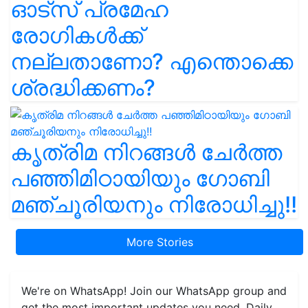
ഓട്സ് പ്രമേഹ
രോഗികൾക്ക്
നല്ലതാണോ? എന്തൊക്കെ
ശ്രദ്ധിക്കണം?
കൃത്രിമ നിറങ്ങൾ ചേർത്ത
പഞ്ഞിമിഠായിയും ഗോബി
മഞ്ചൂരിയനും നിരോധിച്ചു!!
More Stories
We're on WhatsApp! Join our WhatsApp group and
get the most important updates you need. Daily.