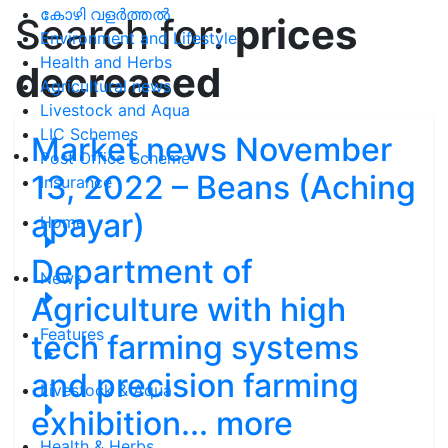
കോഴി വളർത്തൽ
Search for:
prices
Environment and Lifestyle
Health and Herbs
decreased
Agricultural news
Livestock and Aqua
LIC Schemes
Market news November
Post Office Scheme
13, 2022 – Beans (Aching
Insurance
apayar)
Home
Department of
News
Agriculture with high
Features
tech farming systems
and precision farming
Livestock & Aqua
exhibition... more
Health & Herbs