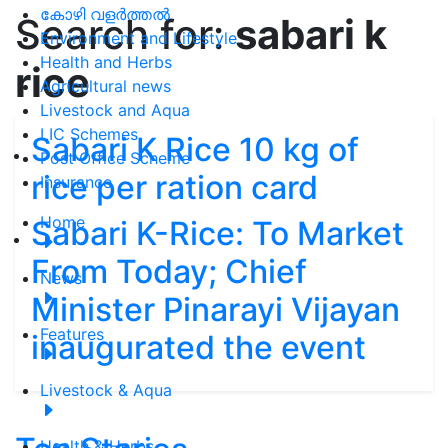
കോഴി വളർത്തൽ
Search for:
sabari k
Environment and Lifestyle
Health and Herbs
rice
Agricultural news
Livestock and Aqua
LIC Schemes
Sabari K Rice 10 kg of
Post Office Scheme
rice per ration card
Insurance
Home
Sabari K-Rice: To Market
From Today; Chief
News
Minister Pinarayi Vijayan
Features
inaugurated the event
Livestock & Aqua
Health & Herbs