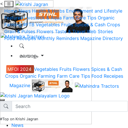
<
Home
News
Health & Herbs
Environment and Lifestyle
Features
Livestock & Aqua
Farm Care Tips
Organic
Farming
#FTB
Vegetables
Fruits
Spices & Cash Crops
Grain & Pulses
Flowers
Taste & Travel
Web Stories
Food Receipes
Monthly Reminders
Magazine
Directory
മലയാളം
MFOI 2024
Vegetables
Fruits
Flowers
Spices & Cash
Crops
Organic Farming
Farm Care Tips
Food Receipes
Magazine
#Top on Krishi Jagran
News