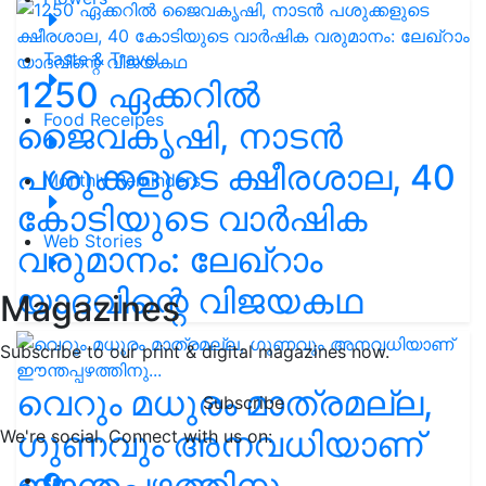
Taste & Travel
1250 ഏക്കറിൽ
Food Receipes
ജൈവകൃഷി, നാടൻ
പശുക്കളുടെ ക്ഷീരശാല, 40
Monthly Reminders
കോടിയുടെ വാർഷിക
Web Stories
വരുമാനം: ലേഖ്‌റാം
യാദവിന്റെ വിജയകഥ
Magazines
Subscribe to our print & digital magazines now.
വെറും മധുരം മാത്രമല്ല,
Subscribe
ഗുണവും അനവധിയാണ്
We're social. Connect with us on:
ഈന്തപ്പഴത്തിനു...