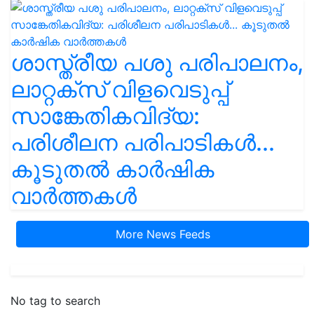
ശാസ്ത്രീയ പശു പരിപാലനം,
ലാറ്റക്സ് വിളവെടുപ്പ്
സാങ്കേതികവിദ്യ:
പരിശീലന പരിപാടികൾ...
കൂടുതൽ കാർഷിക
വാർത്തകൾ
More News Feeds
No tag to search