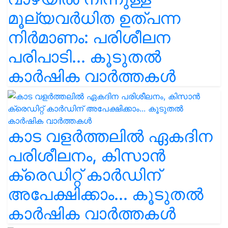
മൂല്യവർധിത ഉത്പന്ന
നിർമാണം: പരിശീലന
പരിപാടി... കൂടുതൽ
കാർഷിക വാർത്തകൾ
കാട വളര്‍ത്തലിൽ ഏകദിന
പരിശീലനം, കിസാൻ
ക്രെഡിറ്റ് കാർഡിന്
അപേക്ഷിക്കാം... കൂടുതൽ
കാർഷിക വാർത്തകൾ