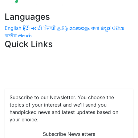
Languages
English
हिंदी
मराठी
ਪੰਜਾਬੀ
தமிழ்
മലയാളം
বাংলা
ಕನ್ನಡ
ଓଡିଆ
অসমীয়া
తెలుగు
Quick Links
Home
News
Health & Herbs
Environment and Lifestyle
Features
Livestock & Aqua
Farm Care Tips
Organic
Farming
#FTB
Vegetables
Fruits
Spices & Cash Crops
Grain & Pulses
Flowers
Taste & Travel
Food Receipes
Monthly Reminders
Subscribe to our Newsletter. You choose the
topics of your interest and we'll send you
handpicked news and latest updates based on
your choice.
Subscribe Newsletters