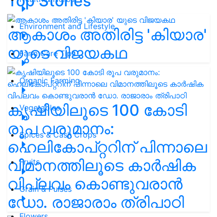
Top Stories
Environment and Lifestyle
ആകാശം അതിരിട്ട 'കിയാര'
യുടെ വിജയകഥ
Farm Care Tips
Organic Farming
കൃഷിയിലൂടെ 100 കോടി
Vegetables
രൂപ വരുമാനം:
Spices & Cash Crops
ഹെലികോപ്റ്ററിന് പിന്നാലെ
വിമാനത്തിലൂടെ കാർഷിക
Fruits
വിപ്ലവം കൊണ്ടുവരാൻ
Grain & Pulses
ഡോ. രാജാരാം ത്രിപാഠി
Flowers