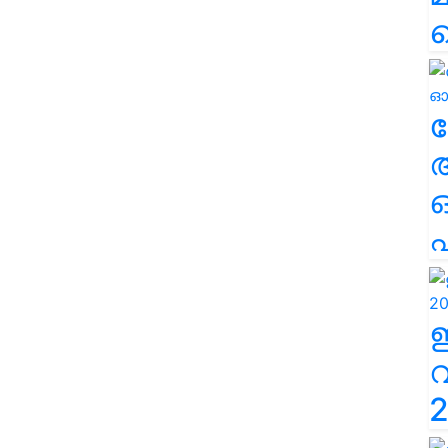
ല
എ
2