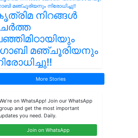
ൃത്രിമ നിറങ്ങൾ
ചേർത്ത
ഞ്ഞിമിഠായിയും
ഗോബി മഞ്ചൂരിയനും
ിരോധിച്ചു!!
More Stories
We're on WhatsApp! Join our WhatsApp
group and get the most important
updates you need. Daily.
Join on WhatsApp