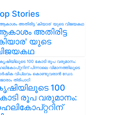
op Stories
ആകാശം അതിരിട്ട
കിയാര' യുടെ
വിജയകഥ
കൃഷിയിലൂടെ 100
ോടി രൂപ വരുമാനം:
െലികോപ്റ്ററിന്