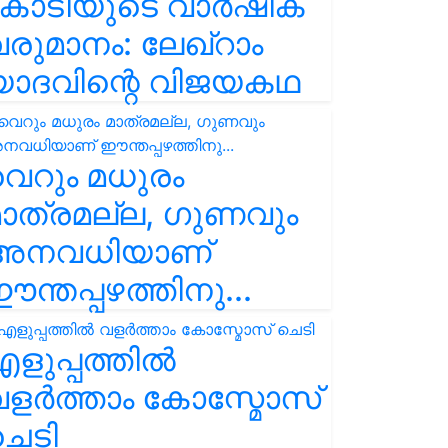
കോടിയുടെ വാർഷിക
രുമാനം: ലേഖ്‌റാം
യാദവിന്റെ വിജയകഥ
െറും മധുരം
ാത്രമല്ല, ഗുണവും
അനവധിയാണ്
ന്തപ്പഴത്തിനു...
ളുപ്പത്തിൽ
ളർത്താം കോസ്മോസ്
ചെടി