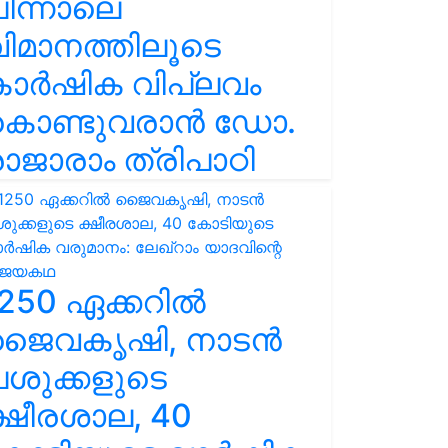
ിന്നാലെ
ിമാനത്തിലൂടെ
കാർഷിക വിപ്ലവം
കൊണ്ടുവരാൻ ഡോ.
ാജാരാം ത്രിപാഠി
250 ഏക്കറിൽ
ജൈവകൃഷി, നാടൻ
ശുക്കളുടെ
്ഷീരശാല, 40