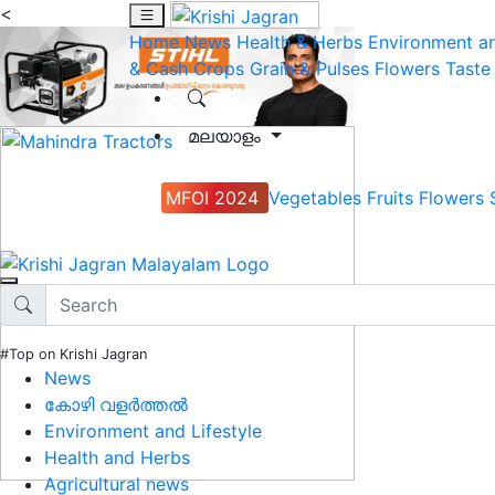
<
Home
News
Health & Herbs
Environment an
& Cash Crops
Grain & Pulses
Flowers
Taste
മലയാളം
MFOI 2024
Vegetables
Fruits
Flowers
#Top on Krishi Jagran
News
കോഴി വളർത്തൽ
Environment and Lifestyle
Health and Herbs
Agricultural news