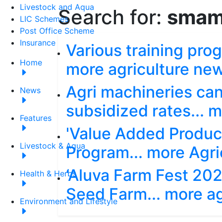
Livestock and Aqua
Search for:
smam
LIC Schemes
Post Office Scheme
Insurance
Various training prog
Home
more agriculture ne
Agri machineries ca
News
subsidized rates... 
Features
'Value Added Product
Livestock & Aqua
Program... more Agri
‘Aluva Farm Fest 202
Health & Herbs
Seed Farm... more ag
Environment and Lifestyle