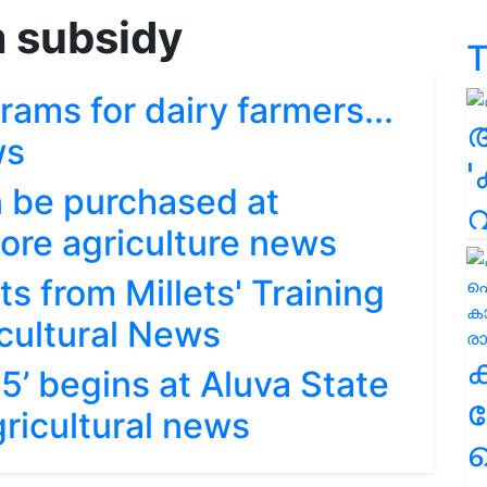
 subsidy
T
rams for dairy farmers...
ws
'
n be purchased at
more agriculture news
s from Millets' Training
cultural News
5’ begins at Aluva State
ക
ricultural news
ഹ