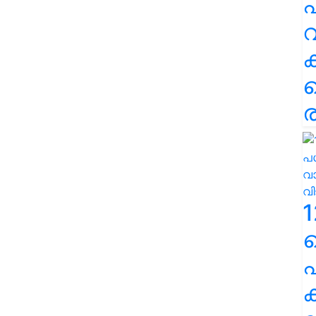
പ
വ
ര
1
പ
ക