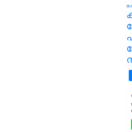
ക
പ
ന