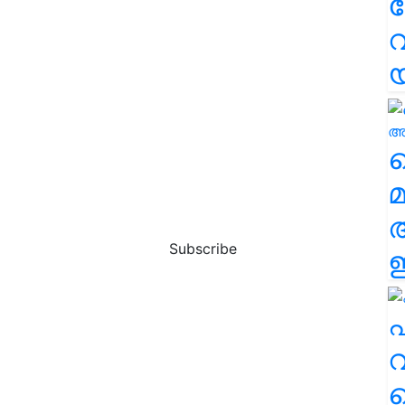
വ
വ
മ
Subscribe
ഈ
എ
വ