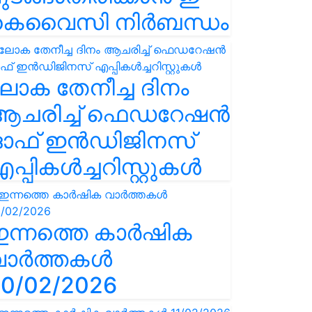
കെവൈസി നിർബന്ധം
ോക തേനീച്ച ദിനം
ആചരിച്ച് ഫെഡറേഷൻ
ഓഫ് ഇൻഡിജിനസ്
പ്പികൾച്ചറിസ്റ്റുകൾ
ഇന്നത്തെ കാർഷിക
വാർത്തകൾ
0/02/2026