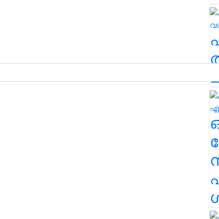
ത
ച
ര
എ
ശ