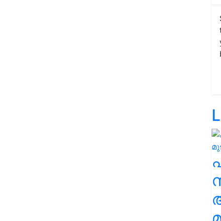
L
സ
മ