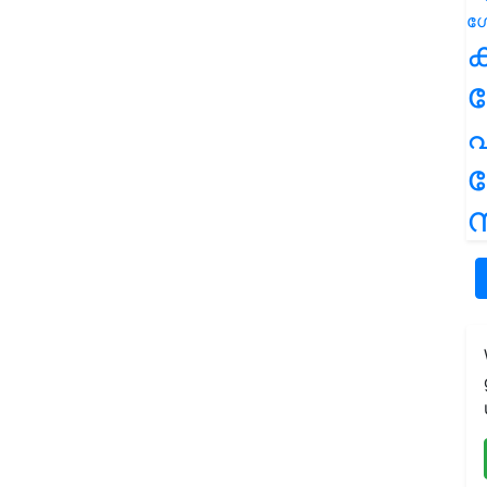
ക
പ
ന