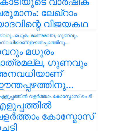
കോടിയുടെ വാർഷിക
രുമാനം: ലേഖ്‌റാം
യാദവിന്റെ വിജയകഥ
െറും മധുരം
ാത്രമല്ല, ഗുണവും
അനവധിയാണ്
ന്തപ്പഴത്തിനു...
ളുപ്പത്തിൽ
ളർത്താം കോസ്മോസ്
ചെടി