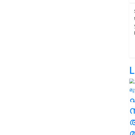
L
സ
മ