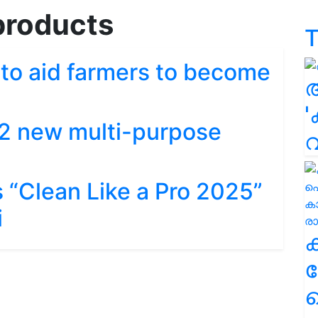
 products
T
to aid farmers to become
'
2 new multi-purpose
 “Clean Like a Pro 2025”
i
ക
ഹ