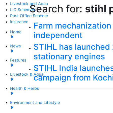
Livestock and Aqua
Search for:
stihl
LIC Schemes
Post Office Scheme
Insurance
Farm mechanization 
Home
independent
STIHL has launched 
News
stationary engines
Features
STIHL India launches
Livestock & Aqua
campaign from Koch
Health & Herbs
Environment and Lifestyle