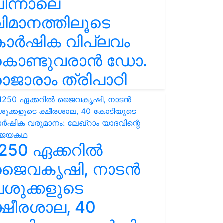
ിന്നാലെ
ിമാനത്തിലൂടെ
കാർഷിക വിപ്ലവം
കൊണ്ടുവരാൻ ഡോ.
ാജാരാം ത്രിപാഠി
250 ഏക്കറിൽ
ജൈവകൃഷി, നാടൻ
ശുക്കളുടെ
്ഷീരശാല, 40