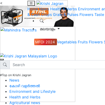
<
Home
News
Health & Herbs
Environment an
& Cash Crops
Grain & Pulses
Flowers
Taste
മലയാളം
MFOI 2024
Vegetables
Fruits
Flowers
#Top on Krishi Jagran
News
കോഴി വളർത്തൽ
Environment and Lifestyle
Health and Herbs
Agricultural news