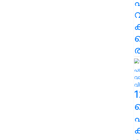
പ
വ
ര
1
പ
ക