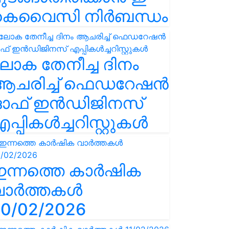
കെവൈസി നിർബന്ധം
ോക തേനീച്ച ദിനം
ആചരിച്ച് ഫെഡറേഷൻ
ഓഫ് ഇൻഡിജിനസ്
പ്പികൾച്ചറിസ്റ്റുകൾ
ഇന്നത്തെ കാർഷിക
വാർത്തകൾ
0/02/2026