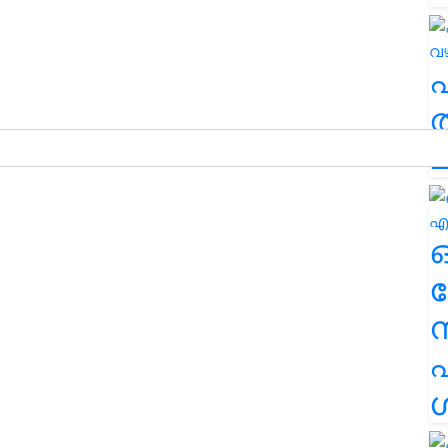
ത
ച
ര
എ
ശ