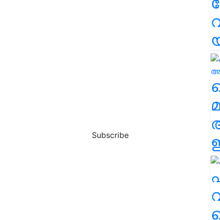
വ
വ
മ
Subscribe
ഈ
എ
വ