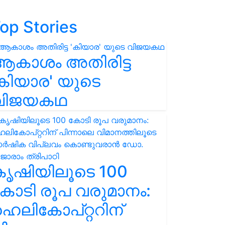
op Stories
ആകാശം അതിരിട്ട
കിയാര' യുടെ
വിജയകഥ
കൃഷിയിലൂടെ 100
ോടി രൂപ വരുമാനം:
െലികോപ്റ്ററിന്