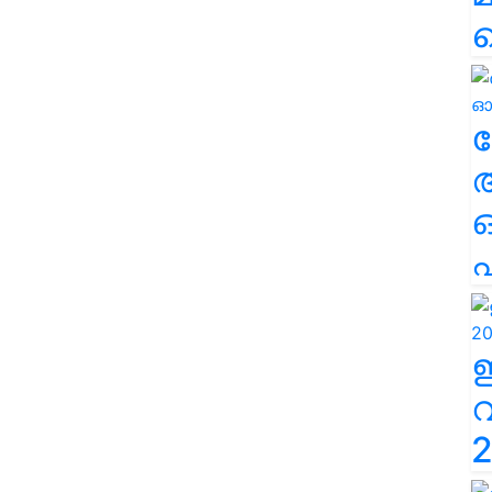
ല
എ
2