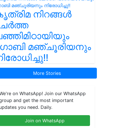
ൃത്രിമ നിറങ്ങൾ
ചേർത്ത
ഞ്ഞിമിഠായിയും
ഗോബി മഞ്ചൂരിയനും
ിരോധിച്ചു!!
More Stories
We're on WhatsApp! Join our WhatsApp
group and get the most important
updates you need. Daily.
Join on WhatsApp