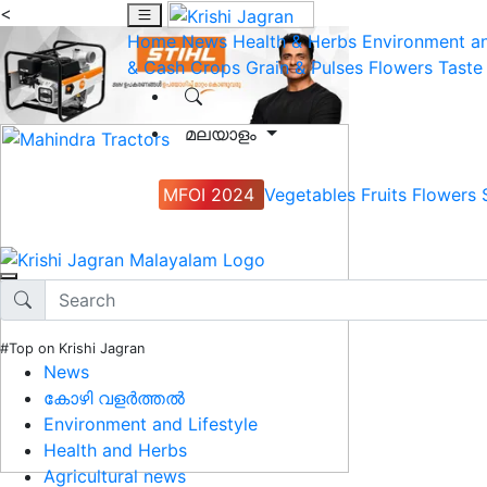
<
Home
News
Health & Herbs
Environment an
& Cash Crops
Grain & Pulses
Flowers
Taste
മലയാളം
MFOI 2024
Vegetables
Fruits
Flowers
#Top on Krishi Jagran
News
കോഴി വളർത്തൽ
Environment and Lifestyle
Health and Herbs
Agricultural news