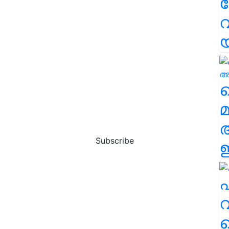
വ
വ
മ
Subscribe
ഈ
എ
വ