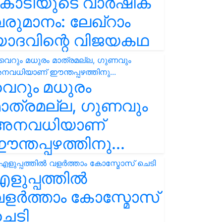
കോടിയുടെ വാർഷിക
രുമാനം: ലേഖ്‌റാം
യാദവിന്റെ വിജയകഥ
െറും മധുരം
ാത്രമല്ല, ഗുണവും
അനവധിയാണ്
ന്തപ്പഴത്തിനു...
ളുപ്പത്തിൽ
ളർത്താം കോസ്മോസ്
ചെടി