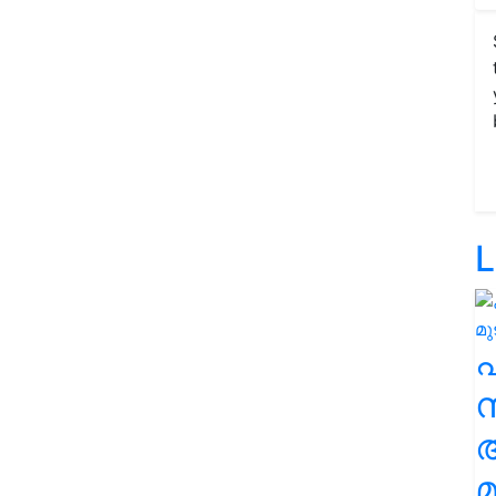
L
സ
മ