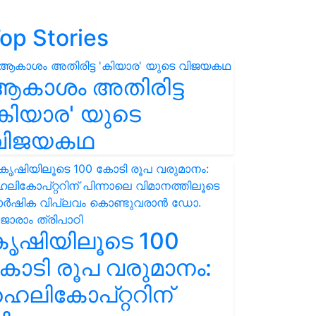
op Stories
ആകാശം അതിരിട്ട
കിയാര' യുടെ
വിജയകഥ
കൃഷിയിലൂടെ 100
ോടി രൂപ വരുമാനം:
െലികോപ്റ്ററിന്