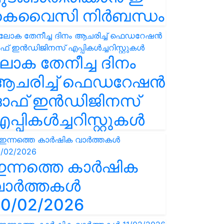
കെവൈസി നിർബന്ധം
ോക തേനീച്ച ദിനം
ആചരിച്ച് ഫെഡറേഷൻ
ഓഫ് ഇൻഡിജിനസ്
പ്പികൾച്ചറിസ്റ്റുകൾ
ഇന്നത്തെ കാർഷിക
വാർത്തകൾ
0/02/2026