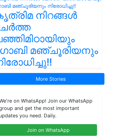
ൃത്രിമ നിറങ്ങൾ
ചേർത്ത
ഞ്ഞിമിഠായിയും
ഗോബി മഞ്ചൂരിയനും
ിരോധിച്ചു!!
More Stories
We're on WhatsApp! Join our WhatsApp
group and get the most important
updates you need. Daily.
Join on WhatsApp