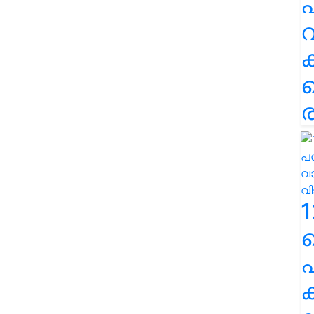
പ
വ
ര
1
പ
ക