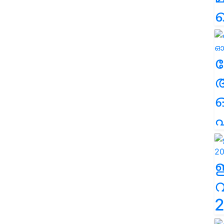
ല
എ
2