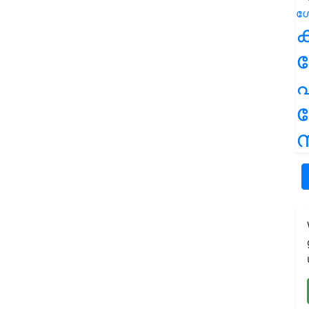
ക
പ
ന