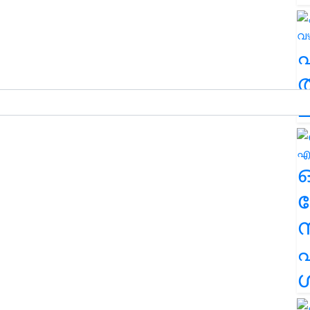
ത
ച
ര
എ
ശ