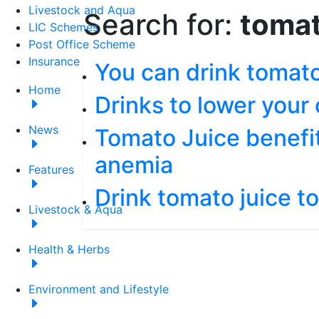
Livestock and Aqua
Search for:
tomat
LIC Schemes
Post Office Scheme
Insurance
You can drink tomato
Home
Drinks to lower your 
News
Tomato Juice benefits
anemia
Features
Drink tomato juice to
Livestock & Aqua
Health & Herbs
Environment and Lifestyle