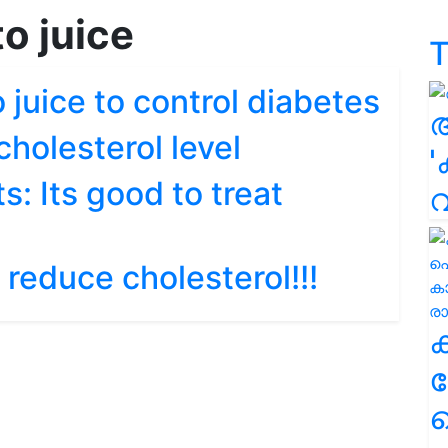
o juice
T
 juice to control diabetes
cholesterol level
'
: Its good to treat
 reduce cholesterol!!!
ക
ഹ