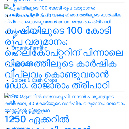
Environment and Lifestyle
കൃഷിയിലൂടെ 100 കോടി
Farm Care Tips
രൂപ വരുമാനം:
Organic Farming
ഹെലികോപ്റ്ററിന് പിന്നാലെ
വിമാനത്തിലൂടെ കാർഷിക
Vegetables
വിപ്ലവം കൊണ്ടുവരാൻ
Spices & Cash Crops
ഡോ. രാജാരാം ത്രിപാഠി
Fruits
Grain & Pulses
1250 ഏക്കറിൽ
Flowers