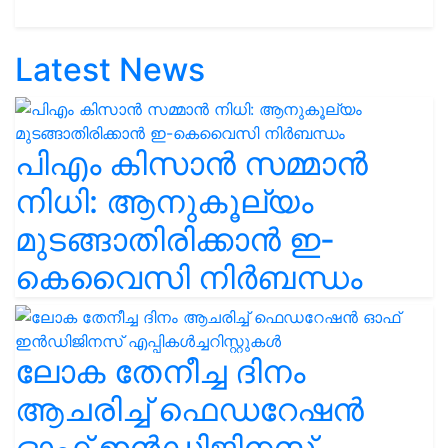
Latest News
പിഎം കിസാൻ സമ്മാൻ
നിധി: ആനുകൂല്യം
മുടങ്ങാതിരിക്കാൻ ഇ-
കെവൈസി നിർബന്ധം
ലോക തേനീച്ച ദിനം
ആചരിച്ച് ഫെഡറേഷൻ
ഓഫ് ഇൻഡിജിനസ്