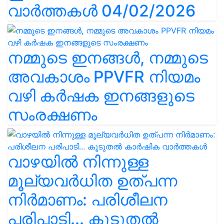
വാർത്തകൾ 04/02/2026
നമ്മുടെ ഇനങ്ങൾ, നമ്മുടെ
അവകാശം PPVFR നിയമം
വഴി കർഷക ഇനങ്ങളുടെ
സംരക്ഷണം
വാഴയിൽ നിന്നുള്ള
മൂല്യവർധിത ഉത്പന്ന
നിർമാണം: പരിശീലന
പരിപാടി... കൂടുതൽ