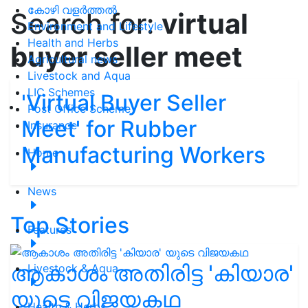
കോഴി വളർത്തൽ
Search for:
virtual
Environment and Lifestyle
Health and Herbs
buyer seller meet
Agricultural news
Livestock and Aqua
LIC Schemes
'Virtual Buyer Seller
Post Office Scheme
Meet' for Rubber
Insurance
Manufacturing Workers
Home
News
Top Stories
Features
ആകാശം അതിരിട്ട 'കിയാര'
Livestock & Aqua
യുടെ വിജയകഥ
Health & Herbs