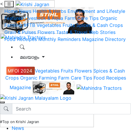
<
Home
News
Health & Herbs
Environment and Lifestyle
Features
Livestock & Aqua
Farm Care Tips
Organic
Farming
#FTB
Vegetables
Fruits
Spices & Cash Crops
Grain & Pulses
Flowers
Taste & Travel
Web Stories
Food Receipes
Monthly Reminders
Magazine
Directory
മലയാളം
MFOI 2024
Vegetables
Fruits
Flowers
Spices & Cash
Crops
Organic Farming
Farm Care Tips
Food Receipes
Magazine
#Top on Krishi Jagran
News