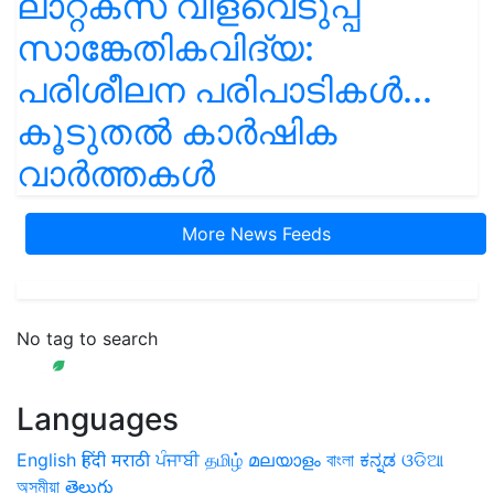
ലാറ്റക്സ് വിളവെടുപ്പ്
സാങ്കേതികവിദ്യ:
പരിശീലന പരിപാടികൾ...
കൂടുതൽ കാർഷിക
വാർത്തകൾ
More News Feeds
No tag to search
Languages
English
हिंदी
मराठी
ਪੰਜਾਬੀ
தமிழ்
മലയാളം
বাংলা
ಕನ್ನಡ
ଓଡିଆ
অসমীয়া
తెలుగు