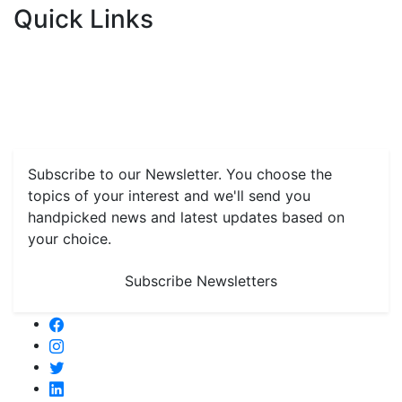
Quick Links
Home
News
Health & Herbs
Environment and Lifestyle
Features
Livestock & Aqua
Farm Care Tips
Organic
Farming
#FTB
Vegetables
Fruits
Spices & Cash Crops
Grain & Pulses
Flowers
Taste & Travel
Food Receipes
Monthly Reminders
Subscribe to our Newsletter. You choose the
topics of your interest and we'll send you
handpicked news and latest updates based on
your choice.
Subscribe Newsletters