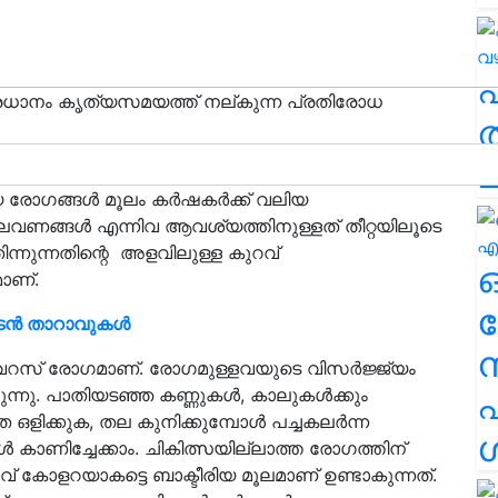
്രധാനം കൃത്യസമയത്ത് നല്കുന്ന പ്രതിരോധ
ത
ച
ുള്ളവരാണ്
താറാവുകള്‍
. എങ്കിലും താറാവ് പ്ലേഗ്,
രോഗങ്ങള്‍ മൂലം കര്‍ഷകര്‍ക്ക് വലിയ
ാതുലവണങ്ങള്‍ എന്നിവ ആവശ്യത്തിനുള്ളത് തീറ്റയിലൂടെ
തിന്നുന്നതിന്റെ അളവിലുള്ള കുറവ്
ാണ്.
ര
നാടൻ താറാവുകൾ
റസ് രോഗമാണ്. രോഗമുള്ളവയുടെ വിസര്‍ജ്ജ്യം
ുന്നു. പാതിയടഞ്ഞ കണ്ണുകള്‍, കാലുകള്‍ക്കും
എ
തെ ഒളിക്കുക, തല കുനിക്കുമ്പോള്‍ പച്ചകലര്‍ന്ന
ശ
‍ കാണിച്ചേക്കാം. ചികിത്സയില്ലാത്ത രോഗത്തിന്
് കോളറയാകട്ടെ ബാക്ടീരിയ മൂലമാണ് ഉണ്ടാകുന്നത്.