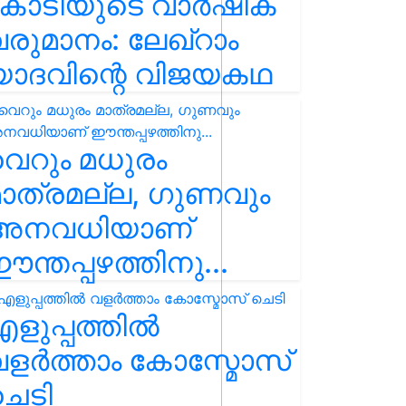
കോടിയുടെ വാർഷിക
രുമാനം: ലേഖ്‌റാം
യാദവിന്റെ വിജയകഥ
െറും മധുരം
ാത്രമല്ല, ഗുണവും
അനവധിയാണ്
ന്തപ്പഴത്തിനു...
ളുപ്പത്തിൽ
ളർത്താം കോസ്മോസ്
ചെടി