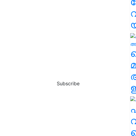
വ
വ
മ
Subscribe
ഈ
എ
വ