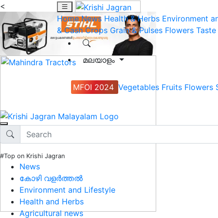
<
Home
News
Health & Herbs
Environment an
& Cash Crops
Grain & Pulses
Flowers
Taste
മലയാളം
MFOI 2024
Vegetables
Fruits
Flowers
#Top on Krishi Jagran
News
കോഴി വളർത്തൽ
Environment and Lifestyle
Health and Herbs
Agricultural news