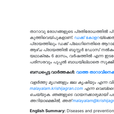
താറാവു രോഗങ്ങളുടെ പ്രതിരോധത്തില്‍ പ
കുത്തിവെയ്പുകളാണ്.
ഡക്ക് കോളറ
യ്‌ക്ക
പ്രായത്തിലും ഡക്ക് പ്ലേഗിനെതിരെ ആറാമ
ആഴ്ച പ്രായത്തില്‍ ബൂസ്റ്റര്‍ ഡോസ് നല്
യഥാക്രമം 6 മാസം, വര്‍ഷത്തില്‍ എന്ന ഇടവ
പരിസരവും പൂപ്പല്‍ ബാധയില്ലാതെ സൂക്ഷിക
ബന്ധപ്പെട്ട വാർത്തകൾ:
വാത്ത താറാവിനെക്ക
വളർത്തു മൃഗങ്ങളും ജല കൃഷിയും എന്ന വ
malayalam.krishijagran.com
എന്ന വെബ്‌സൈറ്
ചെയ്യുക. ഞങ്ങളുടെ വായനക്കാരുമായി പങ്
അറിയാമെങ്കിൽ, അത്
malayalam@krishijag
English Summary:
Diseases and preventio