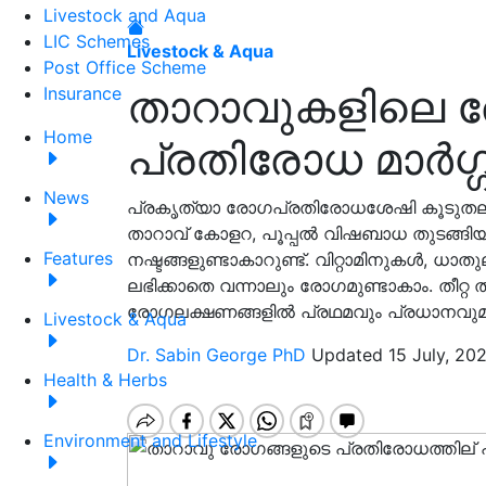
Livestock and Aqua
LIC Schemes
Livestock & Aqua
Post Office Scheme
താറാവുകളിലെ ര
Insurance
Home
പ്രതിരോധ മാർഗ്ഗ
News
പ്രകൃത്യാ രോഗപ്രതിരോധശേഷി കൂടുതലുള
താറാവ് കോളറ, പൂപ്പൽ വിഷബാധ തുടങ്ങി
Features
നഷ്ടങ്ങളുണ്ടാകാറുണ്ട്. വിറ്റാമിനുകൾ, ധ
ലഭിക്കാതെ വന്നാലും രോഗമുണ്ടാകാം. തീറ്റ ത
രോഗലക്ഷണങ്ങളിൽ പ്രഥമവും പ്രധാനവുമ
Livestock & Aqua
Dr. Sabin George PhD
Updated 15 July, 20
Health & Herbs
Environment and Lifestyle