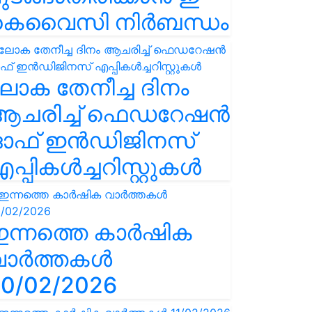
കെവൈസി നിർബന്ധം
ോക തേനീച്ച ദിനം
ആചരിച്ച് ഫെഡറേഷൻ
ഓഫ് ഇൻഡിജിനസ്
പ്പികൾച്ചറിസ്റ്റുകൾ
ഇന്നത്തെ കാർഷിക
വാർത്തകൾ
0/02/2026