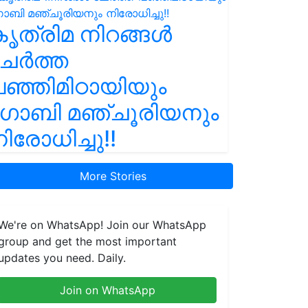
ൃത്രിമ നിറങ്ങൾ
ചേർത്ത
ഞ്ഞിമിഠായിയും
ഗോബി മഞ്ചൂരിയനും
ിരോധിച്ചു!!
More Stories
We're on WhatsApp! Join our WhatsApp
group and get the most important
updates you need. Daily.
Join on WhatsApp