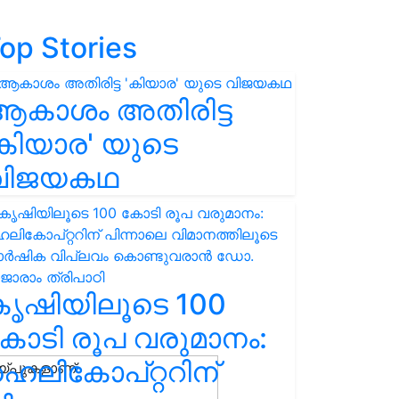
op Stories
ആകാശം അതിരിട്ട
കിയാര' യുടെ
വിജയകഥ
കൃഷിയിലൂടെ 100
ോടി രൂപ വരുമാനം:
െലികോപ്റ്ററിന്