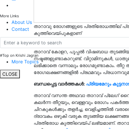
More Links
About Us
താറാവു രോഗങ്ങളുടെ പ്രതിരോധത്തില് പ
Contact
കുത്തിവെയ്പുകളാണ്
പ്രകൃത്യാ രോഗപ്രതിരോധശേഷി കൂടുതല
താറാവ് കോളറ, പൂപ്പല്‍ വിഷബാധ തുടങ്ങിയ 
#Top on Krishi Jagran
നഷ്ടങ്ങളുണ്ടാകാറുണ്ട്. വിറ്റാമിനുകള്‍, ധ
More Topics
ലഭിക്കാതെ വന്നാലും രോഗമുണ്ടാകാം. തീറ്റ 
രോഗലക്ഷണങ്ങളില്‍ പ്രഥമവും പ്രധാനവുമ
CLOSE
ബന്ധപ്പെട്ട വാർത്തകൾ:
പ്രിയമേറും കുട്ട
താറാവ് വസന്ത അഥവാ താറാവ് പ്ലേഗ് വൈ
കലര്‍ന്ന തീറ്റയും, വെള്ളവും രോഗം പകര്‍ത്ത
ചിറകുകള്‍ക്കും തളര്‍ച്ച, വെളിച്ചത്തില്‍ വരാ
ദ്രാവകം ഒഴുകി വരുക തുടങ്ങിയ ലക്ഷണങ്ങള്
പ്രതിരോധ കുത്തിവെയ്പ് ലഭ്യമാണ്. താറാവ