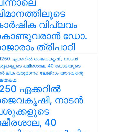
ിന്നാലെ
ിമാനത്തിലൂടെ
കാർഷിക വിപ്ലവം
കൊണ്ടുവരാൻ ഡോ.
ാജാരാം ത്രിപാഠി
250 ഏക്കറിൽ
ജൈവകൃഷി, നാടൻ
ശുക്കളുടെ
്ഷീരശാല, 40