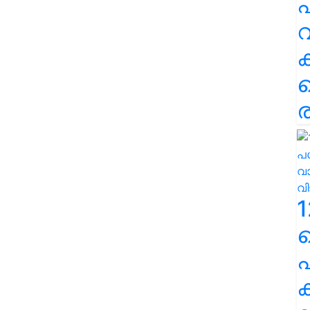
പ
വ
ര
1
പ
ക