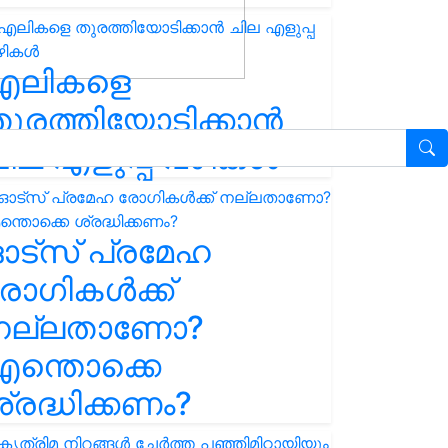
എലികളെ
ുരത്തിയോടിക്കാൻ
ില എളുപ്പ വഴികൾ
ഓട്സ് പ്രമേഹ
ോഗികൾക്ക്
നല്ലതാണോ?
ന്തൊക്കെ
്രദ്ധിക്കണം?