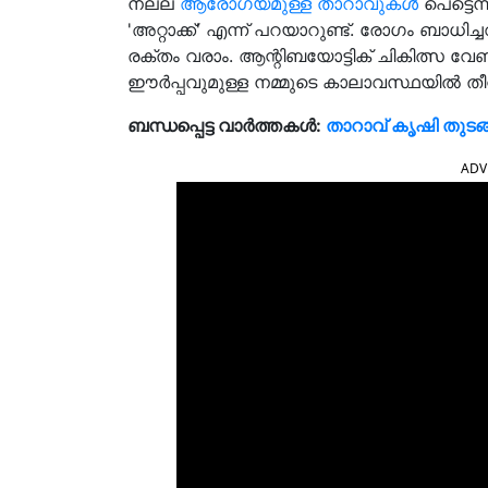
നല്ല
ആരോഗ്യമുള്ള താറാവുകള്‍
പെട്ടെന
'അറ്റാക്ക്' എന്ന് പറയാറുണ്ട്. രോഗം ബാധിച്ചവ
രക്തം വരാം. ആന്റിബയോട്ടിക് ചികിത്സ വേണ
ഈര്‍പ്പവുമുള്ള നമ്മുടെ കാലാവസ്ഥയില്‍ തീറ
ബന്ധപ്പെട്ട വാർത്തകൾ:
താറാവ് കൃഷി തുട
ADV