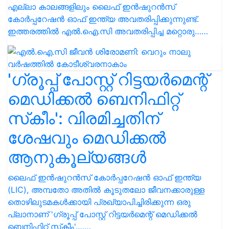
എല്ലാ കാലങ്ങളിലും ലൈഫ് ഇൻഷുറൻസ്
കോർപ്പറേഷൻ ഓഫ് ഇന്ത്യ അവതരിപ്പിക്കുന്നുണ്ട്.
ഇത്തരത്തിൽ എൽ.ഐ.സി അവതരിപ്പിച്ച മറ്റൊരു……
'ഗ്രൂപ്പ് പോസ്റ്റ് റിട്ടയർമെന്റ്
മെഡിക്കൽ ബെനിഫിറ്റ്
സ്‌കീം': വിരമിച്ചതിന്
ശേഷവും മെഡിക്കൽ
ആനുകൂല്യങ്ങൾ
ലൈഫ് ഇൻഷുറൻസ് കോർപ്പറേഷൻ ഓഫ് ഇന്ത്യ
(LIC), അമ്പതോ അതിൽ കൂടുതലോ ജീവനക്കാരുള്ള
തൊഴിലുടമകൾക്കായി പ്രഖ്യാപിച്ചിരിക്കുന്ന ഒരു
പ്ലാനാണ് 'ഗ്രൂപ്പ് പോസ്റ്റ് റിട്ടയർമെന്റ് മെഡിക്കൽ
ബെനിഫിറ്റ് സ്‌കീം'.……