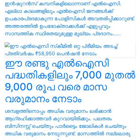
ഇൻഷുറൻസ് കമ്പനികളിലൊന്നാണ് എൽഐസി.
എല്ലാ കാലങ്ങളിലും എൽഐസി ജനങ്ങൾക്ക്
ഉപകാരപ്രദമാകുന്ന പോളിസികൾ അവതരിപ്പിക്കാറുണ്ട്.
അത്തരത്തിൽ ഉപഭോക്താക്കൾക്ക് എളുപ്പവും
സാമ്പത്തിക സ്ഥിരതയുമുള്ള മൂല്യം പ്രദാനം……
ഈ രണ്ടു എൽഐസി
പദ്ധതികളിലും 7,000 മുതൽ
9,000 രൂപ വരെ മാസ
വരുമാനം നേടാം
ശമ്പളത്തിനൊപ്പം അധിക വരുമാനം ലഭിക്കാൻ
ആഗ്രഹിക്കാത്തവർ കുറവായിരിക്കും. പലതരം
ബിസിനസ്സ് ചെയ്‌തും പാർട്ടൈം ജോലികൾ ചെയ്‌തും
അധിക വരുമാനം നേടുന്നുണ്ട്. മാസത്തിൽ നല്ലൊരു