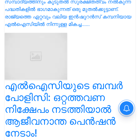
സമ്പാദ്യത്തിനും കൂടുതൽ സുരക്ഷിതത്വം നൽകുന്ന
പദ്ധതികളിൽ ഭാഗമാകുന്നത് ഒരു മുതൽക്കൂട്ടാണ്.
രാജ്യത്തെ ഏറ്റവും വലിയ ഇൻഷുറൻസ് കമ്പനിയായ
എൽഐസിയിൽ നിന്നുള്ള മികച്ച……
എല്‍ഐസിയുടെ ബമ്പര്‍
പോളിസി: ഒറ്റത്തവണ
നിക്ഷേപം നടത്തിയാല്‍
ആജീവനാന്ത പെന്‍ഷന്‍
നേടാം!