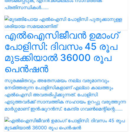
അടിമപ്പെടുക, എന്നിവയെല്ലാം സാമ്പത്തിക
പ്രതിസന്ധികൾ……
എൽഐസിജീവൻ ഉമാംഗ്
പോളിസി: ദിവസം 45 രൂപ
മുടക്കിയാൽ 36000 രൂപ
പെൻഷൻ
സുരക്ഷിതവും അതേസമയം നല്ല വരുമാനവും
നേടിത്തരുന്ന പോളിസികളാണ് എല്ലാ കാലത്തും
എൽഐസി അവതരിപ്പിക്കുന്നത്. പോളിസി
എടുത്തവർക്ക് സാമ്പത്തിക സഹായം ഉറപ്പു വരുത്തുന്ന
മാര്‍ഗ്ഗമാണ് ഇന്‍ഷുറന്‍സ്. കേന്ദ്ര ഗവണ്‍മെന്റിന്റെ……