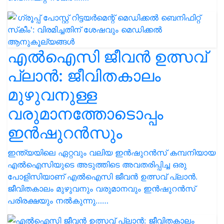
എല്‍ഐസി ജീവന്‍ ഉത്സവ്
പ്ലാന്‍: ജീവിതകാലം
മുഴുവനുള്ള
വരുമാനത്തോടൊപ്പം
ഇൻഷുറൻസും
ഇന്ത്യയിലെ ഏറ്റവും വലിയ ഇൻഷുറൻസ് കമ്പനിയായ
എൽഐസിയുടെ അടുത്തിടെ അവതരിപ്പിച്ച ഒരു
പോളിസിയാണ് എൽഐസി ജീവന്‍ ഉത്സവ് പ്ലാന്‍.
ജീവിതകാലം മുഴുവനും വരുമാനവും ഇന്‍ഷുറന്‍സ്
പരിരക്ഷയും നല്‍കുന്നു……