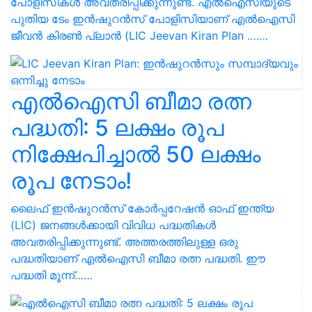
പോളിസികൾ അവതരിപ്പിക്കുന്നുണ്ട്. എൽഐസിയുടെ
പുതിയ ടേം ഇൻഷുറൻസ് പോളിസിയാണ് എൽഐസി
ജീവൻ കിരൺ പ്ലാൻ (LIC Jeevan Kiran Plan .……
എല്‍ഐസി ബീമാ രത്ന
പദ്ധതി: 5 ലക്ഷം രൂപ
നിക്ഷേപിച്ചാല്‍ 50 ലക്ഷം
രൂപ നേടാം!
ലൈഫ് ഇന്‍ഷുറന്‍സ് കോര്‍പ്പറേഷന്‍ ഓഫ് ഇന്ത്യ
(LIC) ജനങ്ങൾക്കായി വിവിധ പദ്ധതികള്‍
അവതരിപ്പിക്കുന്നുണ്ട്. അത്തരത്തിലുള്ള ഒരു
പദ്ധതിയാണ് എല്‍ഐസി ബീമാ രത്ന പദ്ധതി. ഈ
പദ്ധതി മൂന്ന്……