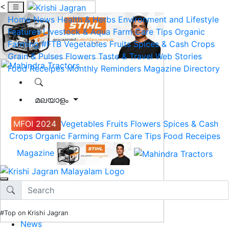
<
Home
News
Health & Herbs
Environment and Lifestyle
Features
Livestock & Aqua
Farm Care Tips
Organic
Farming
#FTB
Vegetables
Fruits
Spices & Cash Crops
Grain & Pulses
Flowers
Taste & Travel
Web Stories
Food Receipes
Monthly Reminders
Magazine
Directory
മലയാളം
MFOI 2024
Vegetables
Fruits
Flowers
Spices & Cash
Crops
Organic Farming
Farm Care Tips
Food Receipes
Magazine
#Top on Krishi Jagran
News