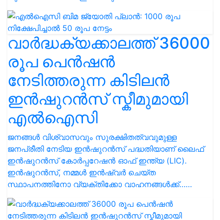
വാർദ്ധക്യക്കാലത്ത് 36000
രൂപ പെൻഷൻ
നേടിത്തരുന്ന കിടിലൻ
ഇന്‍ഷുറന്‍സ് സ്കീമുമായി
എൽഐസി
ജനങ്ങൾ വിശ്വാസവും സുരക്ഷിതത്വവുമുള്ള
ജനപ്രീതി നേടിയ ഇൻഷുറൻസ് പദ്ധതിയാണ് ലൈഫ്
ഇൻഷുറൻസ് കോർപ്പറേഷൻ ഓഫ് ഇന്ത്യ (LIC).
ഇൻഷുറൻസ്, നമ്മൾ ഇൻഷ്വർ ചെയ്ത
സ്ഥാപനത്തിനോ വ്യക്തിക്കോ വാഹനങ്ങൾക്ക്……