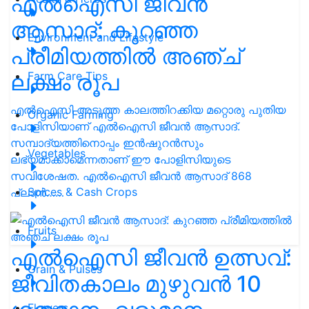
എൽഐസി ജീവൻ
ആസാദ്: കുറഞ്ഞ
Environment and Lifestyle
പ്രീമിയത്തിൽ അഞ്ച്
ലക്ഷം രൂപ
Farm Care Tips
എൽഐസി അടുത്ത കാലത്തിറക്കിയ മറ്റൊരു പുതിയ
Organic Farming
പോളിസിയാണ് എൽഐസി ജീവൻ ആസാദ്.
സമ്പാദ്യത്തിനൊപ്പം ഇൻഷുറൻസും
Vegetables
ലഭ്യമാക്കാമെന്നതാണ് ഈ പോളിസിയുടെ
സവിശേഷത. എൽഐസി ജീവൻ ആസാദ് 868
Spices & Cash Crops
പ്ലാൻ……
Fruits
എൽഐസി ജീവൻ ഉത്സവ്:
Grain & Pulses
ജീവിതകാലം മുഴുവൻ 10
Flowers