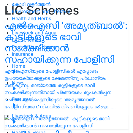
കോഴി വളർത്തൽ
LIC Schemes
Environment and Lifestyle
Health and Herbs
എൽഐസി 'അമൃത്ബാൽ':
Agricultural news
Livestock and Aqua
കുട്ടികളുടെ ഭാവി
LIC Schemes
സംരക്ഷിക്കാൻ
Post Office Scheme
Insurance
സഹായിക്കുന്ന പോളിസി
Home
എൽഐസിയുടെ പോളിസികൾ എപ്പോഴും
ഉപയോക്താക്കളുടെ ക്ഷേമത്തിനു പ്രധാന്യം
News
നൽകുന്നു. രാജ്യത്തെ കുട്ടികളുടെ ഭാവി
സംരക്ഷിക്കുന്നതിനായി പ്രത്യേകം രൂപകൽപ്പന
Features
ചെയ്ത എൽഐസിയുടെ 'അമൃത്ബാൽ'
പോളിസിയാണ് നിലവിൽ വിപണികളുടെ ശ്രദ്ധ……
Livestock & Aqua
Health & Herbs