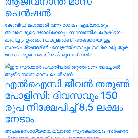
ആജീവനാന്ത മാസ
പെന്‍ഷൻ
കോവിഡ് മഹാമാരി വന്ന ശേഷം എല്ലാവരും
അവരവരുടെ ജോലിയേയും സാമ്പത്തിക ശേഷിയെ
കുറിച്ചും ഉൽഖണ്ഡകുലരാണ്. അങ്ങനെയുള്ള
സാഹചര്യങ്ങളിൽ ശമ്പളത്തിനൊപ്പം നല്ലൊരു തുക
മാസ വരുമാന‌മായി ലഭിക്കുന്നത് നല്ല……
എൽഐസി ജീവന്‍ തരുണ്‍
പോളിസി: ദിവസവും 150
രൂപ നിക്ഷേപിച്ച് 8.5 ലക്ഷം
നേടാം
അപകടസാധ്യതയില്ലാതെ സുരക്ഷിതവും സർക്കാർ