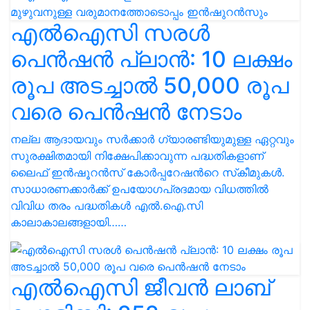
എല്‍ഐസി സരള്‍
പെന്‍ഷന്‍ പ്ലാന്‍: 10 ലക്ഷം
രൂപ അടച്ചാൽ 50,000 രൂപ
വരെ പെൻഷൻ നേടാം
നല്ല ആദായവും സർക്കാർ ഗ്യാരണ്ടിയുമുള്ള ഏറ്റവും
സുരക്ഷിതമായി നിക്ഷേപിക്കാവുന്ന പദ്ധതികളാണ്
ലൈഫ് ഇൻഷൂറൻസ് കോർപ്പറേഷൻറെ സ്‌കീമുകൾ.
സാധാരണക്കാർക്ക് ഉപയോഗപ്രദമായ വിധത്തിൽ
വിവിധ തരം പദ്ധതികൾ എൽ.ഐ.സി
കാലാകാലങ്ങളായി……
എൽഐസി ജീവൻ ലാബ്