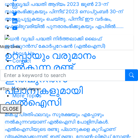
ധൻ വൃദ്ധി പദ്ധതി ആദ്യം 2023 ജൂൺ 23-ന്
സമാരംഭിക്കുകയും പിന്നീട് 2023 സെപ്‌റ്റംബർ 30-ന്
അടച്ചുപൂട്ടുകയും ചെയ്തു. പിന്നീട് ഈ വർഷം,
ഫെബ്രുവരിയിൽ പുനരാരംഭിക്കുകയും ഏപ്രിൽ……
More Links
ഉറപ്പായും വരുമാനം
About Us
Contact
നൽകുന്ന രണ്ട്
ഇൻഷുറൻസ്
പ്ലാനുകളുമായി
#Top on Krishi Jagran
More Topics
എൽഐസി
CLOSE
മികച്ച പ്രതിഫലവും സുരക്ഷയും എപ്പോഴും
നൽകുന്നവയാണ് എൽഐസി പോളിസികൾ.
എൽഐസിയുടെ രണ്ടു പ്ലാനുകളെ കുറിച്ചാണ്
വ്യക്തമാക്കുന്നത്. ഇത് രണ്ടു, നോൺ-ലിങ്ക്ഡ് നോൺ-