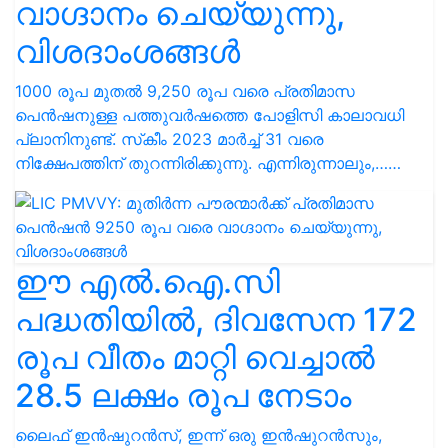
വാഗ്ദാനം ചെയ്യുന്നു,
വിശദാംശങ്ങൾ
1000 രൂപ മുതൽ 9,250 രൂപ വരെ പ്രതിമാസ
പെൻഷനുള്ള പത്തുവർഷത്തെ പോളിസി കാലാവധി
പ്ലാനിനുണ്ട്. സ്‌കീം 2023 മാർച്ച് 31 വരെ
നിക്ഷേപത്തിന് തുറന്നിരിക്കുന്നു. എന്നിരുന്നാലും,……
ഈ എൽ.ഐ.സി
പദ്ധതിയിൽ, ദിവസേന 172
രൂപ വീതം മാറ്റി വെച്ചാൽ
28.5 ലക്ഷം രൂപ നേടാം
ലൈഫ് ഇൻഷുറൻസ്, ഇന്ന് ഒരു ഇൻഷുറൻസും,