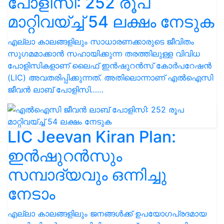
പോളിസി: 252 രൂപ
മാറ്റിവയ്ച്ച് 54 ലക്ഷം നേടുക
എല്ലാ കാലങ്ങളിലും സാധാരണക്കാരുടെ ജീവിതം
സുഗമമാക്കാൻ സഹായിക്കുന്ന തരത്തിലുള്ള വിവിധ
പോളിസികളാണ് ലൈഫ് ഇൻഷുറൻസ് കോർപറേഷൻ
(LIC) അവതരിപ്പിക്കുന്നത്. അതിലൊന്നാണ് എൽഐസി
ജീവൻ ലാബ് പോളിസി……
LIC Jeevan Kiran Plan:
ഇന്‍ഷുറന്‍സും
സമ്പാദ്യവും ഒന്നിച്ചു
നേടാം
എല്ലാ കാലങ്ങളിലും ജനങ്ങൾക്ക് ഉപയോഗപ്രദമായ