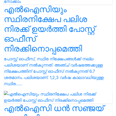
എൽഐസിയും
സ്ഥിരനിക്ഷേപ പലിശ
നിരക്ക് ഉയർത്തി പോസ്റ്റ്
ഓഫീസ്
നിരക്കിനൊപ്പമെത്തി
പോസ്റ്റ് ഓഫീസ്, സ്ഥിര നിക്ഷേപങ്ങൾക്ക് നല്ല
പലിശയാണ് നൽകുന്നത്. അഞ്ച് വര്‍ഷത്തേക്കുള്ള
നിക്ഷേപത്തിന് പോസ്റ്റ് ഓഫീസ് നല്‍കുന്നത് 6.7
ശതമാനം പലിശയാണ്. 1,2,3 വർഷ കാലാവധിയുള്ള
സ്ഥിര……
എൽഐസി ധൻ സ‍ഞ്ജയ്