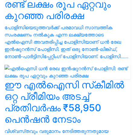
രണ്ട് ലക്ഷം രൂപ ഏറ്റവും
കുറഞ്ഞ പരിരക്ഷ
പോളിസിയെടുത്തവർക്ക് പരമാവധി സാമ്പത്തിക
സംരക്ഷണം നൽകുക എന്ന ലക്ഷ്യത്തോടെ
എൽഐസി അവതരിപ്പിച്ച പോളിസിയാണ് ധൻ രേഖ
ഇൻഷുറൻസ് പോളിസി. ഇത് ഒരു നോൺ-ലിങ്ക്ഡ്,
നോൺ-പാർട്ടിസിപ്പേറ്റിംഗ് പോളിസിയാണ്. പോളിസി……
ഈ എൽഐസി സ്‌കീമിൽ
ഒറ്റ പ്രീമിയം അടച്ച്
പ്രതിവർഷം ₹58,950
പെൻഷൻ നേടാം
വിശ്വസ്‌തവും വരുമാനം നേടിത്തരുന്നതുമായ