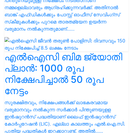
പിന്തുണയുമുള്ള നിക്ഷേപം നടത്താനാണ്
നമ്മളെല്ലാവരും ആഗ്രഹിക്കുന്നവര്‍ക്ക്. അതിനാൽ
ബാങ്ക് എഫ്ഡികള്‍ക്കും പോസ്റ്റ് ഓഫീസ് സേവിംഗ്‌സ്
സ്‌കീമുകള്‍ക്കും പുറമെ താരതമ്യേന ഉയര്‍ന്ന
വരുമാനം നല്‍കുന്നതുമാണ്……
എൽഐസി ബിമ ജ്യോതി
പ്ലാൻ: 1000 രൂപ
നിക്ഷേപിച്ചാൽ 50 രൂപ
നേട്ടം
സുരക്ഷിതവും, നിക്ഷേപങ്ങൾക്ക് ലാഭകരവമായ
വരുമാനവും നൽകുന്ന സർക്കാർ പിന്തുണയുളള
ഇൻഷുറൻസ് പദ്ധതിയാണ് ലൈഫ് ഇൻഷുറൻസ്
കോർപ്പറേഷൻ (LIC). എല്ലാ കാലത്തും എൽ.ഐ.സി.
പുതിയ പദ്ധതികൾ ഇറക്കാറുണ്ട്. അതിൽ……