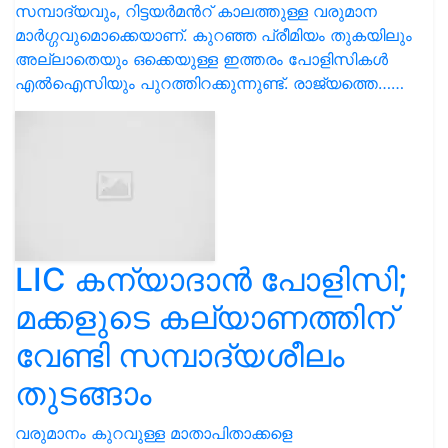
സമ്പാദ്യവും, റിട്ടയര്‍മൻറ് കാലത്തുള്ള വരുമാന
മാര്‍ഗ്ഗവുമൊക്കെയാണ്. കുറഞ്ഞ പ്രീമിയം തുകയിലും
അല്ലാതെയും ഒക്കെയുള്ള ഇത്തരം പോളിസികൾ
എൽഐസിയും പുറത്തിറക്കുന്നുണ്ട്. രാജ്യത്തെ……
LIC കന്യാദാൻ പോളിസി;
മക്കളുടെ കല്യാണത്തിന്
വേണ്ടി സമ്പാദ്യശീലം
തുടങ്ങാം
വരുമാനം കുറവുള്ള മാതാപിതാക്കളെ