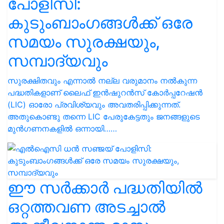
പോളിസി:
കുടുംബാംഗങ്ങൾക്ക് ഒരേ
സമയം സുരക്ഷയും,
സമ്പാദ്യവും
സുരക്ഷിതവും എന്നാൽ നല്ല വരുമാനം നൽകുന്ന
പദ്ധതികളാണ് ലൈഫ് ഇൻഷുറൻസ് കോർപ്പറേഷൻ
(LIC) ഓരോ പ്രവിശ്യവും അവതരിപ്പിക്കുന്നത്.
അതുകൊണ്ടു തന്നെ LIC പേരുകേട്ടതും ജനങ്ങളുടെ
മുൻഗണനകളിൽ ഒന്നായി……
ഈ സർക്കാർ പദ്ധതിയിൽ
ഒറ്റത്തവണ അടച്ചാൽ