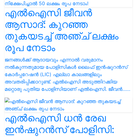
എൽഐസി ജീവൻ
ആസാദ്: കുറഞ്ഞ
തുകയടച്ച് അഞ്ച് ലക്ഷം
രൂപ നേടാം
ജനങ്ങൾക്ക് ആദായവും എന്നാൽ വരുമാനം
നൽകുന്നതുമായ പോളിസികൾ ലൈഫ് ഇൻഷുറൻസ്
കോർപ്പറേഷൻ (LIC) എല്ലാ കാലങ്ങളിലും
അവതരിപ്പിക്കാറുണ്ട്. എൽഐസി അടുത്തിറക്കിയ
മറ്റൊരു പുതിയ പോളിസിയാണ് എൽഐസി. ജീവൻ……
എല്‍ഐസി ധൻ രേഖ
ഇൻഷുറൻസ് പോളിസി: