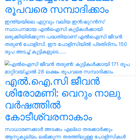
രൂപവരെ സമ്പാദിക്കാം
ഇന്ത്യയിലെ ഏറ്റവും വലിയ ഇൻഷുറൻസ്
സ്ഥാപനമായ എൽഐസി കുട്ടികൾക്കായി
ഒരുക്കിയിരിക്കുന്ന പദ്ധതിയാണ് എൽഐസി ജീവൻ
തരുൺ പോളിസി. ഈ പോളിസിയിൽ പ്രതിദിനം 150
രൂപ അടച്ച് കുട്ടികളുടെ……
എൽ.ഐ.സി ജീവൻ
ശിരോമണി: വെറും നാലു
വർഷത്തിൽ
കോടീശ്വരനാകാം
സാധാരണക്കാർ അടക്കം എല്ലാ തരക്കാർക്കും
ആനുകൂല്യം ലഭിക്കുന്ന തരത്തിലുള്ള പോളിസികൾ