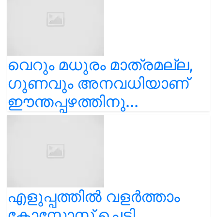
വെറും മധുരം മാത്രമല്ല,
ഗുണവും അനവധിയാണ്
ഈന്തപ്പഴത്തിനു...
എളുപ്പത്തിൽ വളർത്താം
കോസ്മോസ് ചെടി