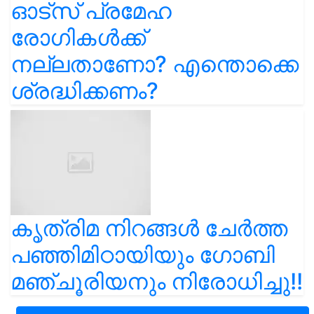
ഓട്സ് പ്രമേഹ
രോഗികൾക്ക്
നല്ലതാണോ? എന്തൊക്കെ
ശ്രദ്ധിക്കണം?
കൃത്രിമ നിറങ്ങൾ ചേർത്ത
പഞ്ഞിമിഠായിയും ഗോബി
മഞ്ചൂരിയനും നിരോധിച്ചു!!