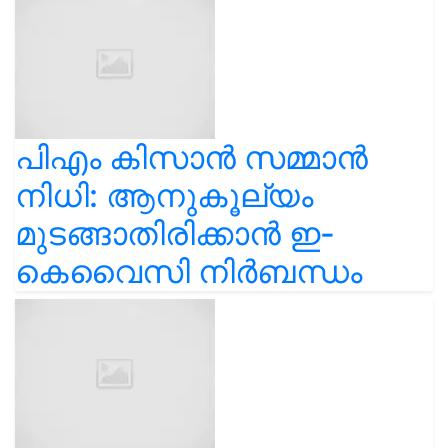
പിഎം കിസാൻ സമ്മാൻ
നിധി: ആനുകൂല്യം
മുടങ്ങാതിരിക്കാൻ ഇ-
കെവൈസി നിർബന്ധം