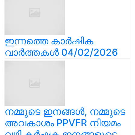
ഇന്നത്തെ കാർഷിക
വാർത്തകൾ 04/02/2026
നമ്മുടെ ഇനങ്ങൾ, നമ്മുടെ
അവകാശം PPVFR നിയമം
വഴി കർഷക ഇനങ്ങളുടെ