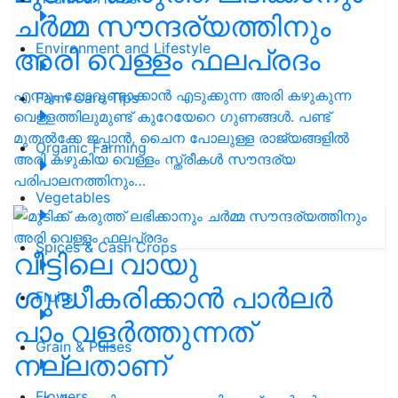
ചർമ്മ സൗന്ദര്യത്തിനും
Environment and Lifestyle
അരി വെള്ളം ഫലപ്രദം
എന്നും ചോറുണ്ടാക്കാൻ എടുക്കുന്ന അരി കഴുകുന്ന
Farm Care Tips
വെള്ളത്തിലുമുണ്ട് കുറേയേറെ ഗുണങ്ങൾ. പണ്ട്
മുതൽക്കേ ജപ്പാൻ, ചൈന പോലുള്ള രാജ്യങ്ങളിൽ
Organic Farming
അരി കഴുകിയ വെള്ളം സ്ത്രീകൾ സൗന്ദര്യ
പരിപാലനത്തിനും…
Vegetables
Spices & Cash Crops
വീട്ടിലെ വായു
ശുദ്ധീകരിക്കാൻ പാര്‍ലര്‍
Fruits
പാം വളർത്തുന്നത്
Grain & Pulses
നല്ലതാണ്
Flowers