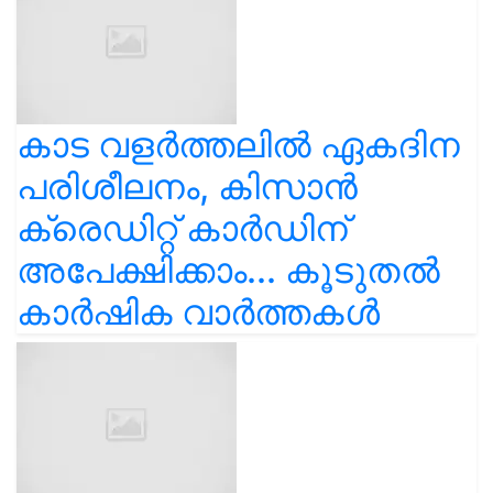
കാട വളര്‍ത്തലിൽ ഏകദിന
പരിശീലനം, കിസാൻ
ക്രെഡിറ്റ് കാർഡിന്
അപേക്ഷിക്കാം... കൂടുതൽ
കാർഷിക വാർത്തകൾ