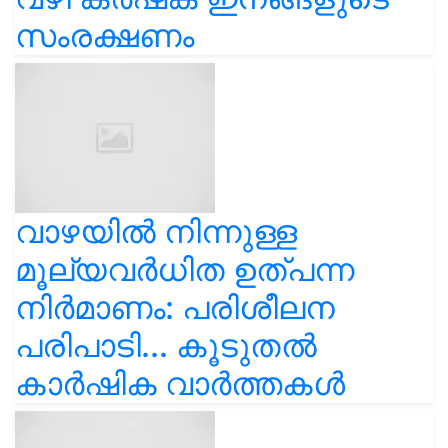
സംരക്ഷണം
വാഴയിൽ നിന്നുള്ള
മൂല്യവർധിത ഉത്പന്ന
നിർമാണം: പരിശീലന
പരിപാടി... കൂടുതൽ
കാർഷിക വാർത്തകൾ