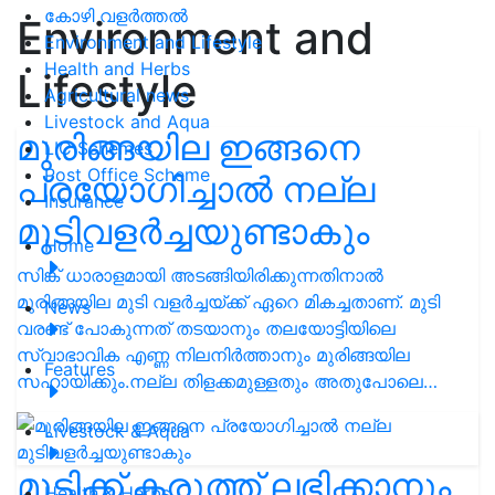
കോഴി വളർത്തൽ
Environment and
Environment and Lifestyle
Health and Herbs
Lifestyle
Agricultural news
Livestock and Aqua
മുരിങ്ങയില ഇങ്ങനെ
LIC Schemes
Post Office Scheme
പ്രയോഗിച്ചാൽ നല്ല
Insurance
മുടിവളർച്ചയുണ്ടാകും
Home
സിങ്ക് ധാരാളമായി അടങ്ങിയിരിക്കുന്നതിനാൽ
മുരിങ്ങയില മുടി വളർച്ചയ്ക്ക് ഏറെ മികച്ചതാണ്. മുടി
News
വരണ്ട് പോകുന്നത് തടയാനും തലയോട്ടിയിലെ
സ്വാഭാവിക എണ്ണ നിലനിർത്താനും മുരിങ്ങയില
Features
സഹായിക്കും.നല്ല തിളക്കമുള്ളതും അതുപോലെ…
Livestock & Aqua
മുടിക്ക് കരുത്ത് ലഭിക്കാനും
Health & Herbs