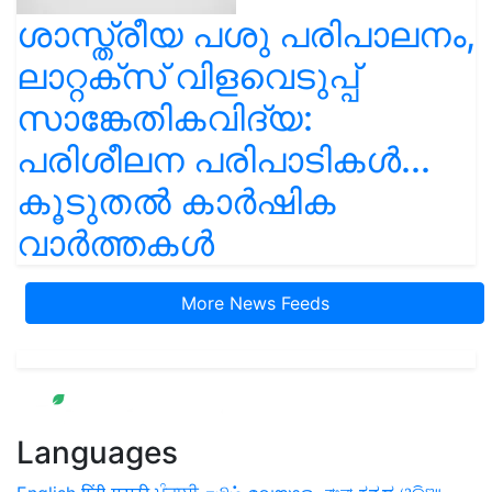
ശാസ്ത്രീയ പശു പരിപാലനം,
ലാറ്റക്സ് വിളവെടുപ്പ്
സാങ്കേതികവിദ്യ:
പരിശീലന പരിപാടികൾ...
കൂടുതൽ കാർഷിക
വാർത്തകൾ
More News Feeds
Languages