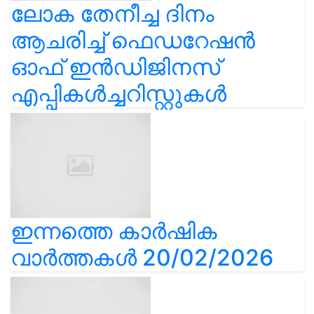
ലോക തേനീച്ച ദിനം
ആചരിച്ച് ഫെഡറേഷൻ
ഓഫ് ഇൻഡിജിനസ്
എപ്പികൾച്ചറിസ്റ്റുകൾ
ഇന്നത്തെ കാർഷിക
വാർത്തകൾ 20/02/2026