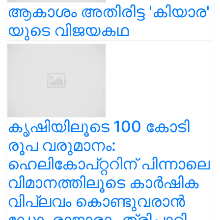
ആകാശം അതിരിട്ട 'കിയാര'
യുടെ വിജയകഥ
കൃഷിയിലൂടെ 100 കോടി
രൂപ വരുമാനം:
ഹെലികോപ്റ്ററിന് പിന്നാലെ
വിമാനത്തിലൂടെ കാർഷിക
വിപ്ലവം കൊണ്ടുവരാൻ
ഡോ. രാജാരാം ത്രിപാഠി