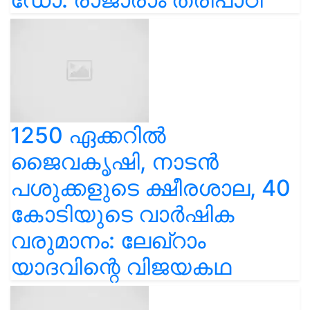
1250 ഏക്കറിൽ
ജൈവകൃഷി, നാടൻ
പശുക്കളുടെ ക്ഷീരശാല, 40
കോടിയുടെ വാർഷിക
വരുമാനം: ലേഖ്‌റാം
യാദവിന്റെ വിജയകഥ