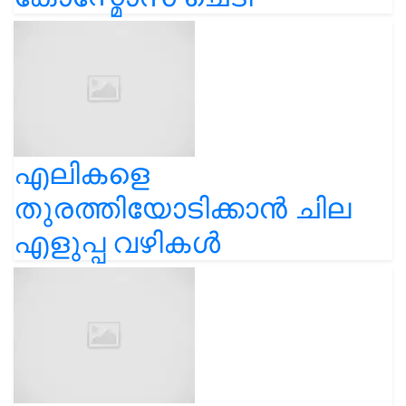
എലികളെ
തുരത്തിയോടിക്കാൻ ചില
എളുപ്പ വഴികൾ