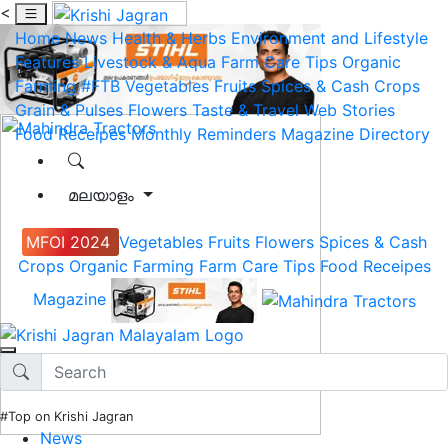
<
Home
News
Health & Herbs
Environment and Lifestyle
Features
Livestock & Aqua
Farm Care Tips
Organic
Farming
#FTB
Vegetables
Fruits
Spices & Cash Crops
Grain & Pulses
Flowers
Taste & Travel
Web Stories
Food Receipes
Monthly Reminders
Magazine
Directory
മലയാളം
MFOI 2024
Vegetables
Fruits
Flowers
Spices & Cash
Crops
Organic Farming
Farm Care Tips
Food Receipes
Magazine
#Top on Krishi Jagran
News