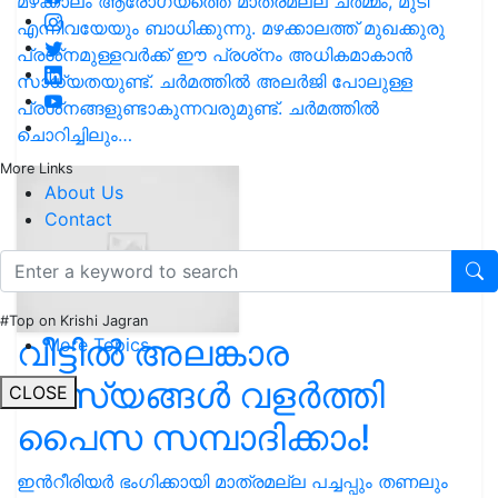
മഴക്കാലം ആരോഗ്യത്തെ മാത്രമല്ല ചര്‍മ്മം, മുടി
എന്നിവയേയും ബാധിക്കുന്നു. മഴക്കാലത്ത് മുഖക്കുരു
പ്രശ്‌നമുള്ളവര്‍ക്ക് ഈ പ്രശ്‌നം അധികമാകാന്‍
സാധ്യതയുണ്ട്. ചര്‍മത്തില്‍ അലര്‍ജി പോലുള്ള
പ്രശ്‌നങ്ങളുണ്ടാകുന്നവരുമുണ്ട്. ചര്‍മത്തില്‍
ചൊറിച്ചിലും…
More Links
About Us
Contact
#Top on Krishi Jagran
വീട്ടിൽ അലങ്കാര
More Topics
സസ്യങ്ങൾ വളർത്തി
CLOSE
പൈസ സമ്പാദിക്കാം!
ഇൻറീരിയര്‍ ഭംഗിക്കായി മാത്രമല്ല പച്ചപ്പും തണലും