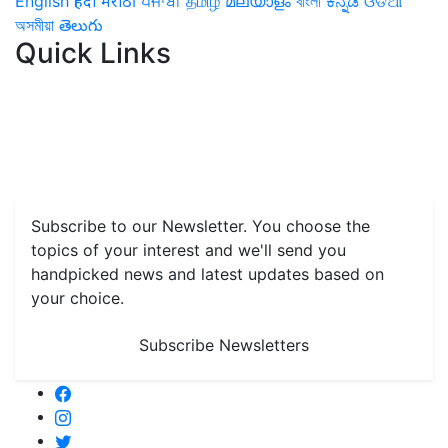
English
हिंदी
मराठी
ਪੰਜਾਬੀ
தமிழ்
മലയാളം
বাংলা
ಕನ್ನಡ
ଓଡିଆ
অসমীয়া
తెలుగు
Quick Links
Home
News
Health & Herbs
Environment and Lifestyle
Features
Livestock & Aqua
Farm Care Tips
Organic
Farming
#FTB
Vegetables
Fruits
Spices & Cash Crops
Grain & Pulses
Flowers
Taste & Travel
Food Receipes
Monthly Reminders
Subscribe to our Newsletter. You choose the
topics of your interest and we'll send you
handpicked news and latest updates based on
your choice.
Subscribe Newsletters