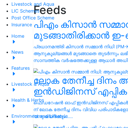
Livestock and Aqua
Feeds
LIC Schemes
Post Office Scheme
പിഎം കിസാൻ സമ്മാ
Insurance
മുടങ്ങാതിരിക്കാൻ
Home
പ്രധാനമന്ത്രി കിസാൻ സമ്മാൻ നിധി (PM-KI
News
ആനുകൂല്യങ്ങൾ മുടങ്ങാതെ തുടർന്നും ലഭ
സാമ്പത്തിക വർഷത്തേക്കുള്ള ആധാർ അധ
Features
ലോക തേനീച്ച ദിനം
Livestock & Aqua
ഇൻഡിജിനസ് എപ്പികൾച
Health & Herbs
ഫെഡറേഷൻ ഓഫ് ഇൻഡിജിനസ് എപ്പികൾച്ചറിസ്
ന് ലോക തേനീച്ച ദിനം വിവിധ പരിപാടികളോ
Environment and Lifestyle
'മനുഷ്യർക്കും……