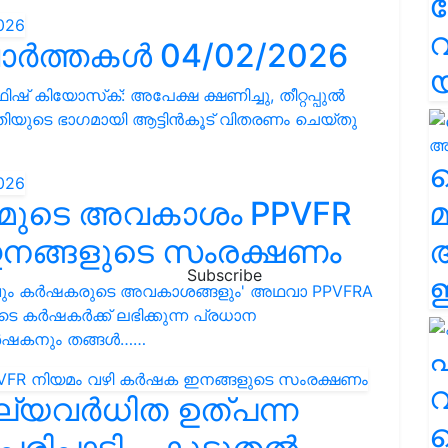
വ
ാർത്തകൾ 04/02/2026
് കിയോസ്‌ക്: അപേക്ഷ ക്ഷണിച്ചു, തീറ്റപ്പുല്‍
യുടെ ഭാഗമായി ആട്ടിന്‍കൂട്‌ വിതരണം ചെയ്തു
വ
മ്മുടെ അവകാശം PPVFR
മ
നങ്ങളുടെ സംരക്ഷണം
Subscribe
ഈ
വും കർഷകരുടെ അവകാശങ്ങളും' അഥവാ PPVFRA
 കർഷകർക്ക് ലഭിക്കുന്ന പ്രധാന
കർഷകനും തങ്ങൾ……
എ
വ
ൂല്യവർധിത ഉത്പന്ന
പരിപാടി... കൂടുതൽ