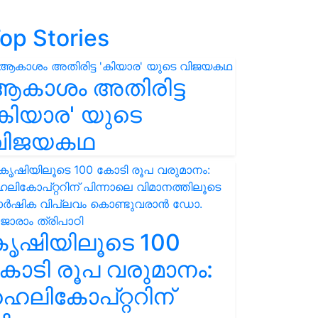
op Stories
ആകാശം അതിരിട്ട
കിയാര' യുടെ
വിജയകഥ
കൃഷിയിലൂടെ 100
ോടി രൂപ വരുമാനം:
െലികോപ്റ്ററിന്