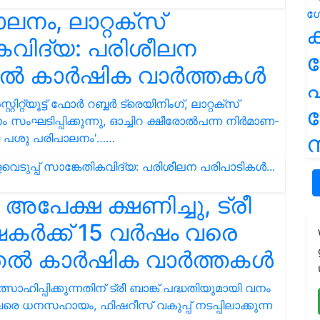
ലനം, ലാറ്റക്സ്
ക
ികവിദ്യ: പരിശീലന
ുതൽ കാർഷിക വാർത്തകൾ
പ
റ്യൂട്ട് ഫോർ റബ്ബർ ട്രെയിനിംഗ്, ലാറ്റക്സ്
ംഘടിപ്പിക്കുന്നു, ഓച്ചിറ ക്ഷീരോല്‍പന്ന നിര്‍മാണ-
ന
ീയ പശു പരിപാലനം'……
പേക്ഷ ക്ഷണിച്ചു, ട്രീ
ഷകര്‍ക്ക് 15 വര്‍ഷം വരെ
തൽ കാർഷിക വാർത്തകൾ
സാഹിപ്പിക്കുന്നതിന് ട്രീ ബാങ്ക് പദ്ധതിയുമായി വനം
ഷം വരെ ധനസഹായം, ഫിഷറീസ് വകുപ്പ് നടപ്പിലാക്കുന്ന