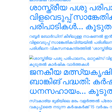
ശാസ്ത്രീയ പശു പരിപാ
വിളവെടുപ്പ് സാങ്കേത
പരിപാടികൾ... കൂട
റബ്ബർ ബോർഡിന് കീഴിലുള്ള നാഷണൽ ഇൻസ്റ്റിറ്
വിളവെടുപ്പ് സാങ്കേതികവിദ്യയിൽ പരിശീലനം സ
പരിശീലന വികസനകേന്ദ്രത്തില്‍ 'ശാസ്ത്ര
ജനകീയ മത്സ്യകൃഷി അ
ബാങ്കിങ് പദ്ധതി: കര്‍
ധനസഹായം... കൂടു
സ്വകാര്യ ഭൂമിയിലെ മരം വളര്‍ത്തല്‍ പ്രോത്
വകുപ്പ്;തൈ നടുന്ന കര്‍ഷകര്‍ക്ക് 15 വര്‍