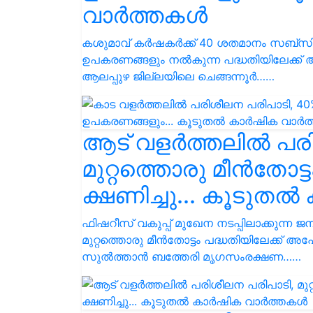
വാർത്തകൾ
കശുമാവ് കര്‍ഷകര്‍ക്ക് 40 ശതമാനം സബ്‌
ഉപകരണങ്ങളും നല്‍കുന്ന പദ്ധതിയിലേക്ക്
ആലപ്പുഴ ജില്ലയിലെ ചെങ്ങന്നൂര്‍……
ആട് വളർത്തലിൽ പരി
മുറ്റത്തൊരു മീന്‍തോട
ക്ഷണിച്ചു... കൂടു
ഫിഷറീസ് വകുപ്പ് മുഖേന നടപ്പിലാക്കുന്
മുറ്റത്തൊരു മീന്‍തോട്ടം പദ്ധതിയിലേക്ക് 
സുൽത്താൻ ബത്തേരി മൃഗസംരക്ഷണ……