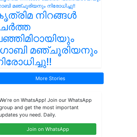
ൃത്രിമ നിറങ്ങൾ
ചേർത്ത
ഞ്ഞിമിഠായിയും
ഗോബി മഞ്ചൂരിയനും
ിരോധിച്ചു!!
More Stories
We're on WhatsApp! Join our WhatsApp
group and get the most important
updates you need. Daily.
Join on WhatsApp