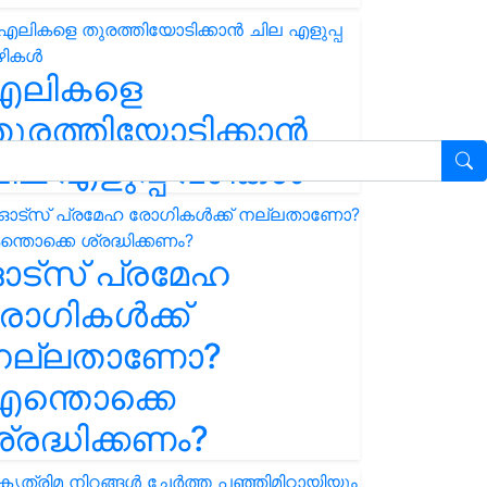
എലികളെ
ുരത്തിയോടിക്കാൻ
ില എളുപ്പ വഴികൾ
ഓട്സ് പ്രമേഹ
ോഗികൾക്ക്
നല്ലതാണോ?
ന്തൊക്കെ
്രദ്ധിക്കണം?