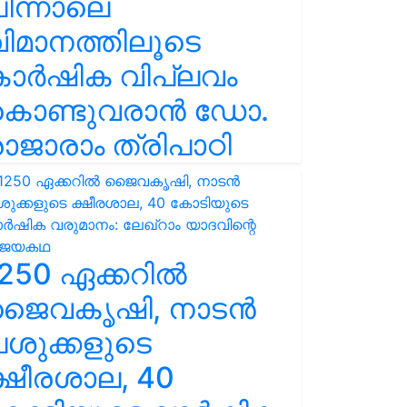
ിന്നാലെ
ിമാനത്തിലൂടെ
കാർഷിക വിപ്ലവം
കൊണ്ടുവരാൻ ഡോ.
ാജാരാം ത്രിപാഠി
250 ഏക്കറിൽ
ജൈവകൃഷി, നാടൻ
ശുക്കളുടെ
്ഷീരശാല, 40