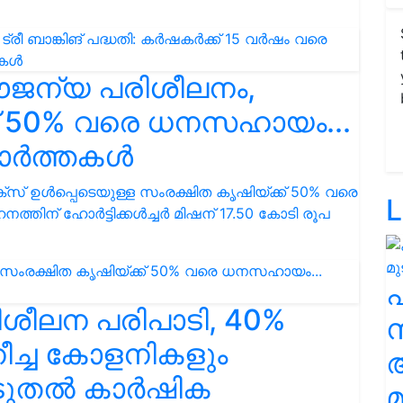
സൗജന്യ പരിശീലനം,
ക് 50% വരെ ധനസഹായം...
ാർത്തകൾ
ൾപ്പെടെയുള്ള സംരക്ഷിത കൃഷിയ്ക്ക് 50% വരെ
L
ിന് ഹോർട്ടിക്കൾച്ചർ മിഷന് 17.50 കോടി രൂപ
ശീലന പരിപാടി, 40%
സ
ച്ച കോളനികളും
ൂടുതൽ കാർഷിക
മ