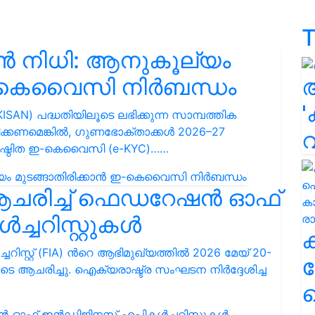
T
ൻ നിധി: ആനുകൂല്യം
 ഇ-കെവൈസി നിർബന്ധം
'
SAN) പദ്ധതിയിലൂടെ ലഭിക്കുന്ന സാമ്പത്തിക
ിക്കണമെങ്കിൽ, ഗുണഭോക്താക്കൾ 2026–27
ിഷ്ഠിത ഇ-കെവൈസി (e-KYC)……
 ആചരിച്ച് ഫെഡറേഷൻ ഓഫ്
്ചറിസ്റ്റുകൾ
റ്റ് (FIA) ൻറെ ആഭിമുഖ്യത്തിൽ 2026 മേയ് 20-
ക
ടെ ആചരിച്ചു. ഐക്യരാഷ്ട്ര സംഘടന നിർദ്ദേശിച്ച
ഹ