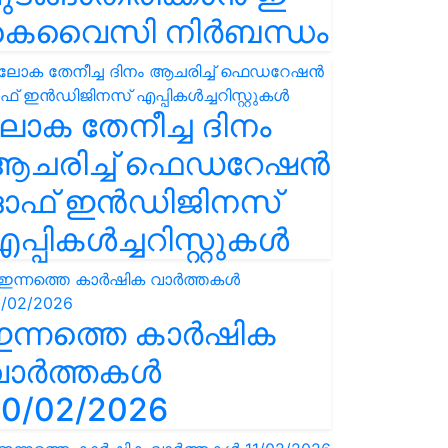
കെവൈസി നിർബന്ധം
ോക തേനീച്ച ദിനം
ആചരിച്ച് ഫെഡറേഷൻ
ഓഫ് ഇൻഡിജിനസ്
പ്പികൾച്ചറിസ്റ്റുകൾ
ഇന്നത്തെ കാർഷിക
വാർത്തകൾ
0/02/2026