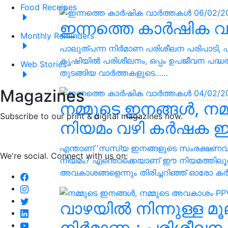
Food Receipes
ഇന്നത്തെ കാർഷിക വ
Monthly Reminders
പാലുത്പന്ന നിര്‍മാണ പരിശീലന പരിപാടി, ഫിഷ
കൃഷിയിൽ പരിശീലനം, ഒപ്പം ഉപജീവന പദ്ധതി
Web Stories
തുടങ്ങിയ വാർത്തകളുടെ……
Magazines
നമ്മുടെ ഇനങ്ങൾ, ന
Subscribe to our print & digital magazines now.
നിയമം വഴി കർഷക ഇ
എന്താണ് 'സസ്യ ഇനങ്ങളുടെ സംരക്ഷണ
We're social. Connect with us on:
നിയമം? എന്തൊക്കെയാണ് ഈ നിയമത്തിലൂടെ
അവകാശങ്ങളെന്നും തിരിച്ചറിഞ്ഞ് ഓരോ 
വാഴയിൽ നിന്നുള്ള മ
നിർമാണം: പരിശീലന 