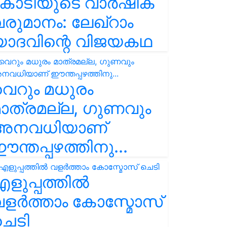
കോടിയുടെ വാർഷിക
രുമാനം: ലേഖ്‌റാം
യാദവിന്റെ വിജയകഥ
െറും മധുരം
ാത്രമല്ല, ഗുണവും
അനവധിയാണ്
ന്തപ്പഴത്തിനു...
ളുപ്പത്തിൽ
ളർത്താം കോസ്മോസ്
ചെടി