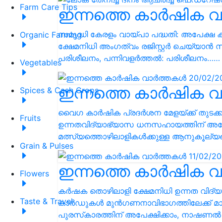
Farm Care Tips
ഇന്നത്തെ കാർഷിക വ
സമൃദ്ധി കേരളം വായ്പാ പദ്ധതി: അപേക്ഷ ക്
Organic Farming
ക്ഷേമനിധി അംഗത്വം രജിസ്റ്റര്‍ ചെയ്യാന്‍ സ്
പരിശീലനം, പന്നിവളര്‍ത്തല്‍: പരിശീലനം……
Vegetables
ഇന്നത്തെ കാർഷിക വ
Spices & Cash Crops
വൈഗ കാർഷിക പ്രദർശന മേളയ്ക്ക് തുടക്ക
Fruits
ഉന്നതവിദ്യാഭ്യാസ ധനസഹായത്തിന് അപേക്ഷ
മത്സ്യത്തൊഴിലാളികള്‍ക്കുള്ള ആനുകൂല്യ
Grain & Pulses
ഇന്നത്തെ കാർഷിക വ
Flowers
കര്‍ഷക തൊഴിലാളി ക്ഷേമനിധി ഉന്നത വിദ്യ
Taste & Travel
കാര്‍ഡുകള്‍ മുന്‍ഗണനാവിഭാഗത്തിലേക്ക് മാറ
പുരസ്‌കാരത്തിന് അപേക്ഷിക്കാം, നാ