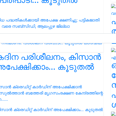
ദ്ധതികൾക്കായി അപേക്ഷ ക്ഷണിച്ചു; പട്ടികജാതി
90% വരെ സബ്സിഡി, ആലപ്പുഴ ജില്ലാ
ത
ച
ഏകദിന പരിശീലനം, കിസാൻ
അപേക്ഷിക്കാം... കൂടുതൽ
ര
ൻ ക്രെഡിറ്റ് കാർഡിന് അപേക്ഷിക്കാൻ
എ
ൽത്താൻ ബത്തേരി മൃഗസംരക്ഷണ കേന്ദ്രത്തിന്റെ
ിന……
ശ