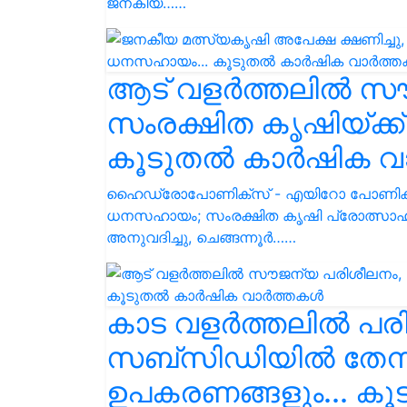
ജനകീയ……
ആട് വളര്‍ത്തലില്‍ 
സംരക്ഷിത കൃഷിയ്ക്
കൂടുതൽ കാർഷിക വ
ഹൈഡ്രോപോണിക്സ് - എയിറോ പോണിക്സ് ഉ
ധനസഹായം; സംരക്ഷിത കൃഷി പ്രോത്സാഹനത്ത
അനുവദിച്ചു, ചെങ്ങന്നൂര്‍……
കാട വളർത്തലിൽ പരി
സബ്‌സിഡിയിൽ തേനീ
ഉപകരണങ്ങളും... ക