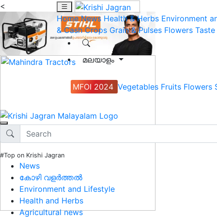
<
Home
News
Health & Herbs
Environment an
& Cash Crops
Grain & Pulses
Flowers
Taste
മലയാളം
MFOI 2024
Vegetables
Fruits
Flowers
#Top on Krishi Jagran
News
കോഴി വളർത്തൽ
Environment and Lifestyle
Health and Herbs
Agricultural news