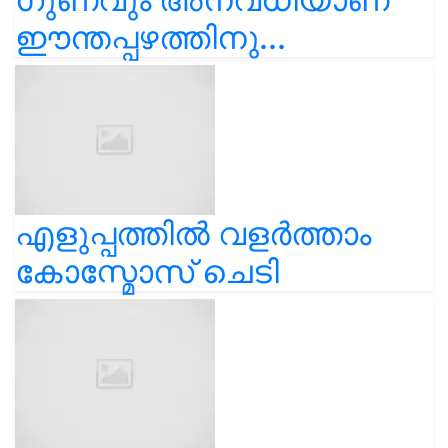
ഈന്തപ്പഴത്തിനു...
എളുപ്പത്തിൽ വളർത്താം
കോസ്മോസ് ചെടി