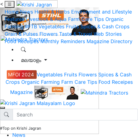
<
Home
News
Health & Herbs
Environment and Lifestyle
Features
Livestock & Aqua
Farm Care Tips
Organic
Farming
#FTB
Vegetables
Fruits
Spices & Cash Crops
Grain & Pulses
Flowers
Taste & Travel
Web Stories
Food Receipes
Monthly Reminders
Magazine
Directory
മലയാളം
MFOI 2024
Vegetables
Fruits
Flowers
Spices & Cash
Crops
Organic Farming
Farm Care Tips
Food Receipes
Magazine
#Top on Krishi Jagran
News