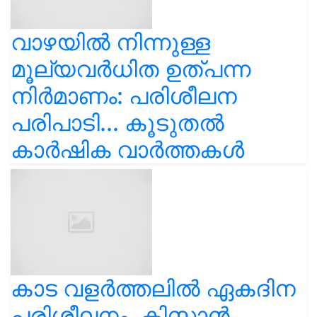
വാഴയിൽ നിന്നുള്ള
മൂല്യവർധിത ഉത്പന്ന
നിർമാണം: പരിശീലന
പരിപാടി... കൂടുതൽ
കാർഷിക വാർത്തകൾ
കാട വളര്‍ത്തലിൽ ഏകദിന
പരിശീലനം, കിസാൻ