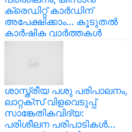
ക്രെഡിറ്റ് കാർഡിന്
അപേക്ഷിക്കാം... കൂടുതൽ
കാർഷിക വാർത്തകൾ
ശാസ്ത്രീയ പശു പരിപാലനം,
ലാറ്റക്സ് വിളവെടുപ്പ്
സാങ്കേതികവിദ്യ:
പരിശീലന പരിപാടികൾ...