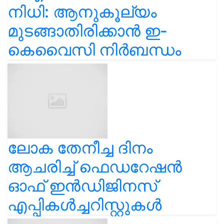
നിധി: ആനുകൂല്യം
മുടങ്ങാതിരിക്കാൻ ഇ-
കെവൈസി നിർബന്ധം
ലോക തേനീച്ച ദിനം
ആചരിച്ച് ഫെഡറേഷൻ
ഓഫ് ഇൻഡിജിനസ്
എപ്പികൾച്ചറിസ്റ്റുകൾ