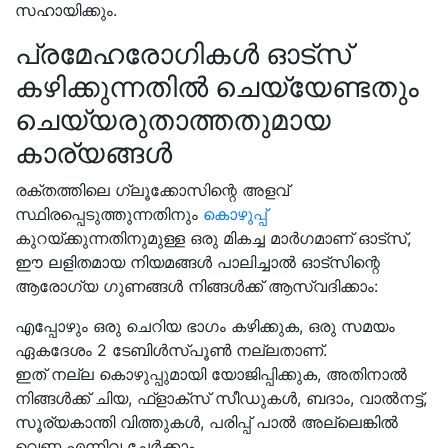
സഹായിക്കും.
പ്രമേഹരോഗികൾ ഓട്‌സ്
കഴിക്കുന്നതിൽ ചെയ്യേണ്ടതും
ചെയ്യരുതാത്തതുമായ
കാര്യങ്ങൾ
രക്തത്തിലെ ഗ്ലൂക്കോസിന്റെ അളവ്
സ്ഥിരപ്പെടുത്തുന്നതിനും
കൊഴുപ്പ്
കുറയ്ക്കുന്നതിനുമുള്ള ഒരു മികച്ച മാർഗമാണ് ഓട്‌സ്,
ഈ ലളിതമായ നിയമങ്ങൾ പാലിച്ചാൽ ഓട്‌സിന്റെ
ആരോഗ്യ ഗുണങ്ങൾ നിങ്ങൾക്ക് ആസ്വദിക്കാം:
എപ്പോഴും ഒരു ചെറിയ ഭാഗം കഴിക്കുക, ഒരു സമയം
ഏകദേശം 2 ടേബിൾസ്പൂൺ നല്ലതാണ്.
ഇത് നല്ല കൊഴുപ്പുമായി യോജിപ്പിക്കുക, അതിനാൽ
നിങ്ങൾക്ക് ചിയ, ഫ്ളാക്സ് സീഡുകൾ, ബദാം, വാൽനട്ട്,
സൂര്യകാന്തി വിത്തുകൾ, പരിപ്പ് പാൽ അല്ലെങ്കിൽ
വെണ്ണ എന്നിവ ചേർക്കാം.