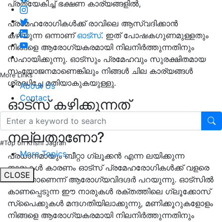
പ്രത്യേകിച്ച് ഭക്ഷണ കാര്യങ്ങളിൽ,
പ്രമേഹരോഗികൾക്ക് രാവിലെ ആസ്വദിക്കാൻ
കഴിയുന്ന ഒന്നാണ്
ഓട്‌സ്
. ഇത് പോഷകഗുണമുള്ളതും
നിങ്ങളെ ആരോഗ്യകരമായി നിലനിർത്തുന്നതിനും
സഹായിക്കുന്നു. ഓട്‌സും പ്രമേഹവും സുരക്ഷിതമായ
സംയോജനമാണെങ്കിലും നിങ്ങൾ ചില കാര്യങ്ങൾ
More Links
ശ്രദ്ധിച്ചേ മതിയാകുകയുള്ളു.
About Us
Contact
ഓട്‌സ് കഴിക്കുന്നത്
പ്രമേഹരോഗികൾക്ക്
നല്ലതാണോ?
#Top on Krishi Jagran
More Topics
പ്രധാനമായും ബീറ്റാ ഗ്ലൂക്കൻ എന്ന ലയിക്കുന്ന
നാരുകൾ കാരണം ഓട്‌സ് പ്രമേഹരോഗികൾക്ക് വളരെ
CLOSE
നല്ലതാണെന്ന് ആരോഗ്യവിദഗ്ദർ പറയുന്നു. ഓട്‌സിൽ
കാണപ്പെടുന്ന ഈ നാരുകൾ രക്തത്തിലെ ഗ്ലൂക്കോസ്
സ്‌പൈക്കുകൾ മന്ദഗതിയിലാക്കുന്നു, മണിക്കൂറുകളോളം
നിങ്ങളെ ആരോഗ്യകരമായി നിലനിർത്തുന്നതിനും