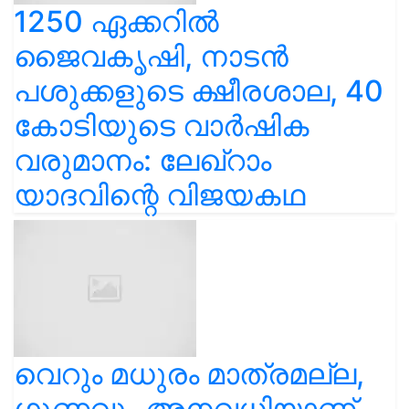
1250 ഏക്കറിൽ
ജൈവകൃഷി, നാടൻ
പശുക്കളുടെ ക്ഷീരശാല, 40
കോടിയുടെ വാർഷിക
വരുമാനം: ലേഖ്‌റാം
യാദവിന്റെ വിജയകഥ
വെറും മധുരം മാത്രമല്ല,
ഗുണവും അനവധിയാണ്