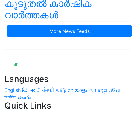
കൂടുതൽ കാർഷിക
വാർത്തകൾ
More News Feeds
Languages
English
हिंदी
मराठी
ਪੰਜਾਬੀ
தமிழ்
മലയാളം
বাংলা
ಕನ್ನಡ
ଓଡିଆ
অসমীয়া
తెలుగు
Quick Links
Home
News
Health & Herbs
Environment and Lifestyle
Features
Livestock & Aqua
Farm Care Tips
Organic
Farming
#FTB
Vegetables
Fruits
Spices & Cash Crops