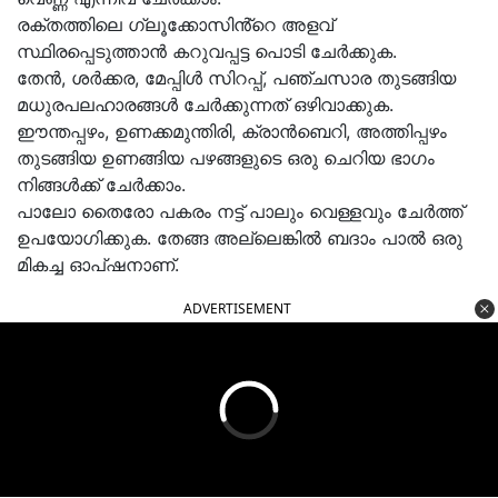
രക്തത്തിലെ ഗ്ലൂക്കോസിൻ്റെ അളവ്
സ്ഥിരപ്പെടുത്താൻ കറുവപ്പട്ട പൊടി ചേർക്കുക.
തേൻ, ശർക്കര, മേപ്പിൾ സിറപ്പ്, പഞ്ചസാര തുടങ്ങിയ
മധുരപലഹാരങ്ങൾ ചേർക്കുന്നത് ഒഴിവാക്കുക.
ഈന്തപ്പഴം, ഉണക്കമുന്തിരി, ക്രാൻബെറി, അത്തിപ്പഴം
തുടങ്ങിയ ഉണങ്ങിയ പഴങ്ങളുടെ ഒരു ചെറിയ ഭാഗം
നിങ്ങൾക്ക് ചേർക്കാം.
പാലോ തൈരോ പകരം നട്ട് പാലും വെള്ളവും ചേർത്ത്
ഉപയോഗിക്കുക. തേങ്ങ അല്ലെങ്കിൽ ബദാം പാൽ ഒരു
മികച്ച ഓപ്ഷനാണ്.
ADVERTISEMENT