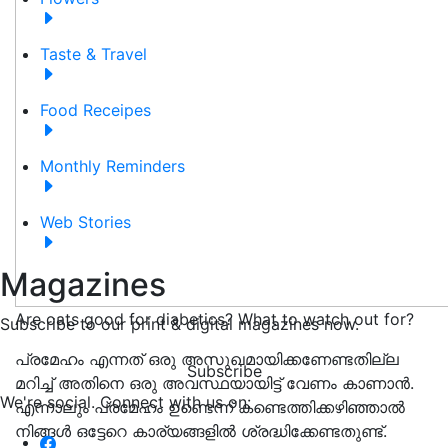
Taste & Travel
Food Receipes
Monthly Reminders
Web Stories
Magazines
Are oats good for diabetics? What to watch out for?
Subscribe to our print & digital magazines now.
പ്രമേഹം എന്നത് ഒരു അസുഖമായിക്കണേണ്ടതില്ല
Subscribe
മറിച്ച് അതിനെ ഒരു അവസ്ഥയായിട്ട് വേണം കാണാൻ.
We're social. Connect with us on:
എന്നാലും പ്രമേഹം ഉണ്ടെന്ന് കണ്ടെത്തിക്കഴിഞ്ഞാൽ
നിങ്ങൾ ഒട്ടേറെ കാര്യങ്ങളിൽ ശ്രദ്ധിക്കേണ്ടതുണ്ട്.