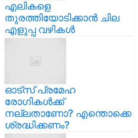
എലികളെ
തുരത്തിയോടിക്കാൻ ചില
എളുപ്പ വഴികൾ
ഓട്സ് പ്രമേഹ
രോഗികൾക്ക്
നല്ലതാണോ? എന്തൊക്കെ
ശ്രദ്ധിക്കണം?