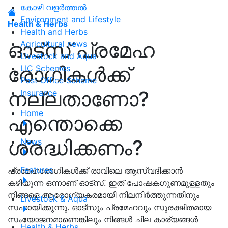
കോഴി വളർത്തൽ
Environment and Lifestyle
Health & Herbs
Health and Herbs
ഓട്സ് പ്രമേഹ
Agricultural news
Livestock and Aqua
രോഗികൾക്ക്
LIC Schemes
Post Office Scheme
നല്ലതാണോ?
Insurance
Home
എന്തൊക്കെ
ശ്രദ്ധിക്കണം?
News
Features
പ്രമേഹരോഗികൾക്ക് രാവിലെ ആസ്വദിക്കാൻ
കഴിയുന്ന ഒന്നാണ് ഓട്‌സ്. ഇത് പോഷകഗുണമുള്ളതും
നിങ്ങളെ ആരോഗ്യകരമായി നിലനിർത്തുന്നതിനും
Livestock & Aqua
സഹായിക്കുന്നു. ഓട്‌സും പ്രമേഹവും സുരക്ഷിതമായ
സംയോജനമാണെങ്കിലും നിങ്ങൾ ചില കാര്യങ്ങൾ
Health & Herbs