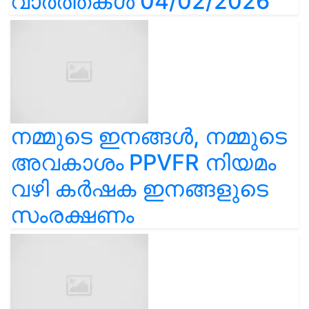
വാർത്തകൾ 04/02/2026
നമ്മുടെ ഇനങ്ങൾ, നമ്മുടെ
അവകാശം PPVFR നിയമം
വഴി കർഷക ഇനങ്ങളുടെ
സംരക്ഷണം