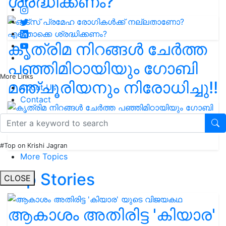
ശ്രദ്ധിക്കണം?
കൃത്രിമ നിറങ്ങൾ ചേർത്ത
പഞ്ഞിമിഠായിയും ഗോബി
More Links
മഞ്ചൂരിയനും നിരോധിച്ചു!!
About Us
Contact
#Top on Krishi Jagran
More Topics
Top Stories
CLOSE
ആകാശം അതിരിട്ട 'കിയാര'