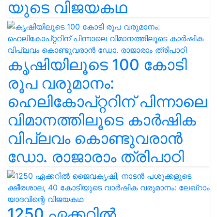
യുടെ വിജയകഥ
കൃഷിയിലൂടെ 100 കോടി
രൂപ വരുമാനം:
ഹെലികോപ്റ്ററിന് പിന്നാലെ
വിമാനത്തിലൂടെ കാർഷിക
വിപ്ലവം കൊണ്ടുവരാൻ
ഡോ. രാജാരാം ത്രിപാഠി
1250 ഏക്കറിൽ