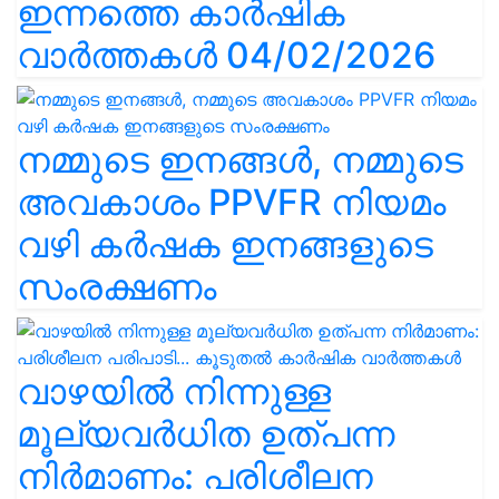
ഇന്നത്തെ കാർഷിക
വാർത്തകൾ 04/02/2026
നമ്മുടെ ഇനങ്ങൾ, നമ്മുടെ
അവകാശം PPVFR നിയമം
വഴി കർഷക ഇനങ്ങളുടെ
സംരക്ഷണം
വാഴയിൽ നിന്നുള്ള
മൂല്യവർധിത ഉത്പന്ന
നിർമാണം: പരിശീലന