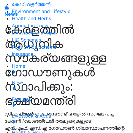
കോഴി വളർത്തൽ
Environment and Lifestyle
News
Health and Herbs
കേരളത്തിൽ
Agricultural news
Livestock and Aqua
ആധുനിക
LIC Schemes
Post Office Scheme
സൗകര്യങ്ങളുള്ള
Insurance
Home
ഗോഡൗണുകള്‍
സ്ഥാപിക്കും:
News
ഭക്ഷ്യമന്ത്രി
Features
സിഎഫ്ആര്‍ഡി കോമ്പൗണ്ട് ഹാളില്‍ സംഘടിപ്പിച്ച
Livestock & Aqua
കോന്നി /കോഴഞ്ചേരി താലൂക്കുകളുടെ
എന്‍.എഫ്.എസ്.എ ഗോഡൗണ്‍ ശിലാസ്ഥാപനത്തിന്റെ
Health & Herbs