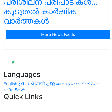
പരിശീലന പരിപാടികൾ...
കൂടുതൽ കാർഷിക
വാർത്തകൾ
More News Feeds
Languages
English
हिंदी
मराठी
ਪੰਜਾਬੀ
தமிழ்
മലയാളം
বাংলা
ಕನ್ನಡ
ଓଡିଆ
অসমীয়া
తెలుగు
Quick Links
Home
News
Health & Herbs
Environment and Lifestyle