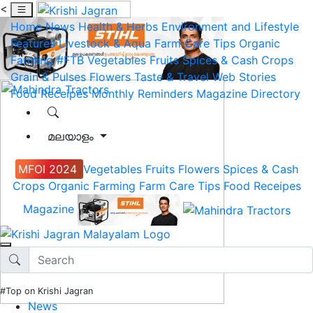
<
Home
News
Health & Herbs
Environment and Lifestyle
Features
Livestock & Aqua
Farm Care Tips
Organic
Farming
#FTB
Vegetables
Fruits
Spices & Cash Crops
Grain & Pulses
Flowers
Taste & Travel
Web Stories
Food Receipes
Monthly Reminders
Magazine
Directory
മലയാളം
MFOI 2024
Vegetables
Fruits
Flowers
Spices & Cash
Crops
Organic Farming
Farm Care Tips
Food Receipes
Magazine
#Top on Krishi Jagran
News