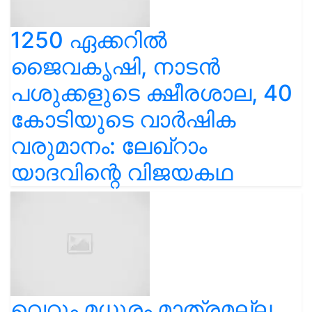
1250 ഏക്കറിൽ
ജൈവകൃഷി, നാടൻ
പശുക്കളുടെ ക്ഷീരശാല, 40
കോടിയുടെ വാർഷിക
വരുമാനം: ലേഖ്‌റാം
യാദവിന്റെ വിജയകഥ
വെറും മധുരം മാത്രമല്ല,