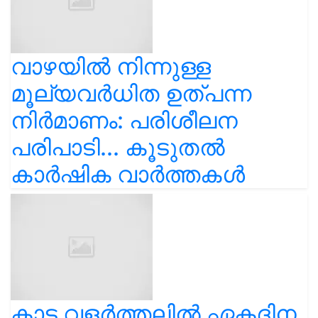
വാഴയിൽ നിന്നുള്ള
മൂല്യവർധിത ഉത്പന്ന
നിർമാണം: പരിശീലന
പരിപാടി... കൂടുതൽ
കാർഷിക വാർത്തകൾ
കാട വളര്‍ത്തലിൽ ഏകദിന