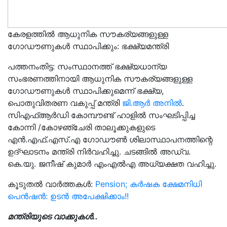
കേരളത്തിൽ ആധുനിക സൗകര്യങ്ങളുള്ള
ഗോഡൗണുകള്‍ സ്ഥാപിക്കും: ഭക്ഷ്യമന്ത്രി
പത്തനംതിട്ട: സംസ്ഥാനത്ത് ഭക്ഷ്യധാന്യ
സംഭരണത്തിനായി ആധുനിക സൗകര്യങ്ങളുള്ള
ഗോഡൗണുകള്‍ സ്ഥാപിക്കുമെന്ന് ഭക്ഷ്യ,
പൊതുവിതരണ വകുപ്പ് മന്ത്രി
ജി.ആര്‍ അനില്‍
.
സിഎഫ്ആര്‍ഡി കോമ്പൗണ്ട് ഹാളില്‍ സംഘടിപ്പിച്ച
കോന്നി /കോഴഞ്ചേരി താലൂക്കുകളുടെ
എന്‍.എഫ്.എസ്.എ ഗോഡൗണ്‍ ശിലാസ്ഥാപനത്തിന്റെ
ഉദ്ഘാടനം മന്ത്രി നിര്‍വഹിച്ചു. ചടങ്ങില്‍ അഡ്വ.
കെ.യു. ജനീഷ് കുമാര്‍ എംഎല്‍എ അധ്യക്ഷത വഹിച്ചു.
കൂടുതൽ വാർത്തകൾ:
Pension; കര്‍ഷക ക്ഷേമനിധി
പെന്‍ഷന്‍: ഉടൻ അപേക്ഷിക്കാം!!
മന്ത്രിയുടെ വാക്കുകൾ..