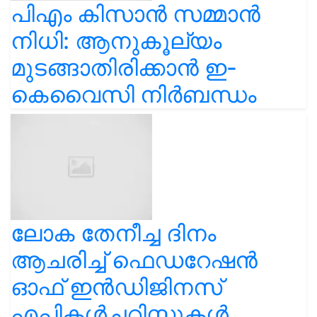
പിഎം കിസാൻ സമ്മാൻ
നിധി: ആനുകൂല്യം
മുടങ്ങാതിരിക്കാൻ ഇ-
കെവൈസി നിർബന്ധം
ലോക തേനീച്ച ദിനം
ആചരിച്ച് ഫെഡറേഷൻ
ഓഫ് ഇൻഡിജിനസ്
എപ്പികൾച്ചറിസ്റ്റുകൾ