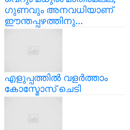
ഗുണവും അനവധിയാണ്
ഈന്തപ്പഴത്തിനു...
എളുപ്പത്തിൽ വളർത്താം
കോസ്മോസ് ചെടി