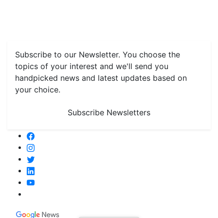
Features
Livestock & Aqua
Farm Care Tips
Organic
Farming
#FTB
Vegetables
Fruits
Spices & Cash Crops
Grain & Pulses
Flowers
Taste & Travel
Food Receipes
Monthly Reminders
Subscribe to our Newsletter. You choose the
topics of your interest and we'll send you
handpicked news and latest updates based on
your choice.
Subscribe Newsletters