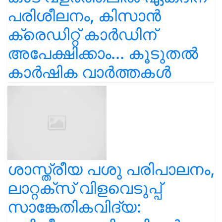
പരിശീലനം, കിസാൻ
ക്രെഡിറ്റ് കാർഡിന്
അപേക്ഷിക്കാം... കൂടുതൽ
കാർഷിക വാർത്തകൾ
ശാസ്ത്രീയ പശു പരിപാലനം,
ലാറ്റക്സ് വിളവെടുപ്പ്
സാങ്കേതികവിദ്യ: