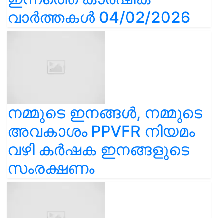
വാർത്തകൾ 04/02/2026
നമ്മുടെ ഇനങ്ങൾ, നമ്മുടെ
അവകാശം PPVFR നിയമം
വഴി കർഷക ഇനങ്ങളുടെ
സംരക്ഷണം