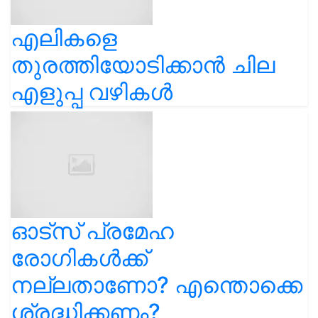
എലികളെ
തുരത്തിയോടിക്കാൻ ചില
എളുപ്പ വഴികൾ
ഓട്സ് പ്രമേഹ
രോഗികൾക്ക്
നല്ലതാണോ? എന്തൊക്കെ
ശ്രദ്ധിക്കണം?