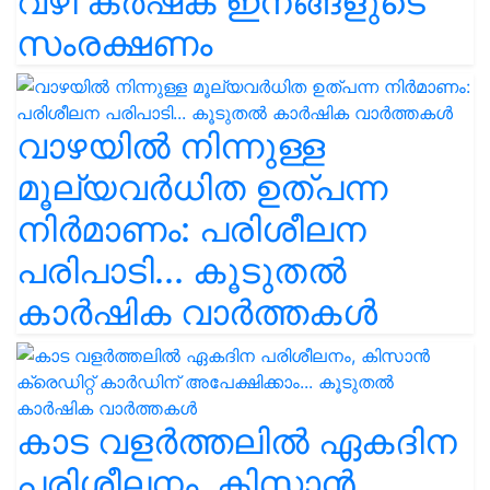
വഴി കർഷക ഇനങ്ങളുടെ
സംരക്ഷണം
വാഴയിൽ നിന്നുള്ള
മൂല്യവർധിത ഉത്പന്ന
നിർമാണം: പരിശീലന
പരിപാടി... കൂടുതൽ
കാർഷിക വാർത്തകൾ
കാട വളര്‍ത്തലിൽ ഏകദിന
പരിശീലനം, കിസാൻ