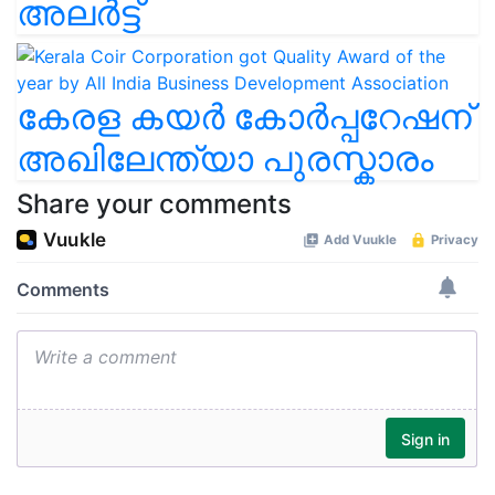
അലർട്ട്
കേരള കയർ കോർപ്പറേഷന്
അഖിലേന്ത്യാ പുരസ്കാരം
Share your comments