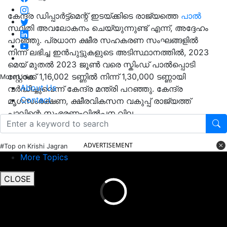
കേന്ദ്ര ഡിപ്പാർട്ട്മെന്റ് ഇടയ്ക്കിടെ രാജ്യത്തെ
പാൽ
സ്ഥിതി അവലോകനം ചെയ്യുന്നുണ്ട് എന്ന്, അദ്ദേഹം
പറഞ്ഞു. പ്രധാന ക്ഷീര സഹകരണ സംഘങ്ങളിൽ
നിന്ന് ലഭിച്ച ഇൻപുട്ടുകളുടെ അടിസ്ഥാനത്തിൽ, 2023
മെയ് മുതൽ 2023 ജൂൺ വരെ സ്കിംഡ് പാൽപ്പൊടി
സ്റ്റോക്ക് 1,16,002 ടണ്ണിൽ നിന്ന് 1,30,000 ടണ്ണായി
More Links
About Us
വർദ്ധിച്ചുവെന്ന് കേന്ദ്ര മന്ത്രി പറഞ്ഞു. കേന്ദ്ര
Contact
മൃഗസംരക്ഷണ, ക്ഷീരവികസന വകുപ്പ് രാജ്യത്ത്
പാലിന്റെ സംഭരണ-വിൽപ്പന വില
നിയന്ത്രിക്കുന്നില്ലെന്നും അദ്ദേഹം കൂട്ടിച്ചേർത്തു.
ADVERTISEMENT
#Top on Krishi Jagran
More Topics
CLOSE