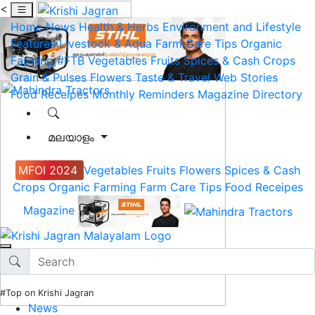
<
Home
News
Health & Herbs
Environment and Lifestyle
Features
Livestock & Aqua
Farm Care Tips
Organic
Farming
#FTB
Vegetables
Fruits
Spices & Cash Crops
Grain & Pulses
Flowers
Taste & Travel
Web Stories
Food Receipes
Monthly Reminders
Magazine
Directory
മലയാളം
MFOI 2024
Vegetables
Fruits
Flowers
Spices & Cash
Crops
Organic Farming
Farm Care Tips
Food Receipes
Magazine
#Top on Krishi Jagran
News