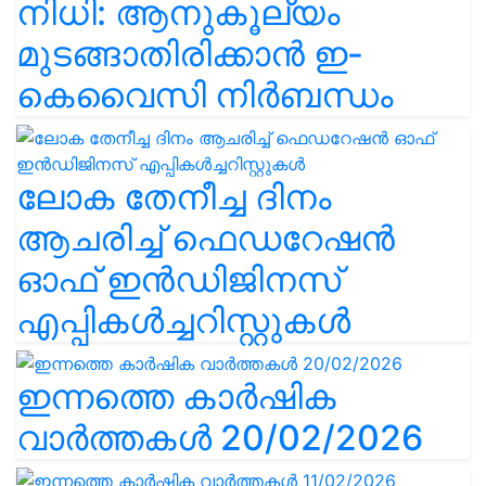
നിധി: ആനുകൂല്യം
മുടങ്ങാതിരിക്കാൻ ഇ-
കെവൈസി നിർബന്ധം
ലോക തേനീച്ച ദിനം
ആചരിച്ച് ഫെഡറേഷൻ
ഓഫ് ഇൻഡിജിനസ്
എപ്പികൾച്ചറിസ്റ്റുകൾ
ഇന്നത്തെ കാർഷിക
വാർത്തകൾ 20/02/2026