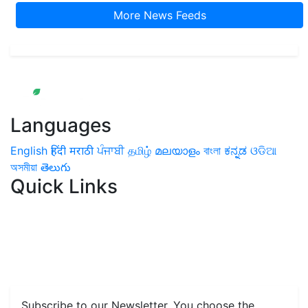
More News Feeds
Languages
English
हिंदी
मराठी
ਪੰਜਾਬੀ
தமிழ்
മലയാളം
বাংলা
ಕನ್ನಡ
ଓଡିଆ
অসমীয়া
తెలుగు
Quick Links
Home
News
Health & Herbs
Environment and Lifestyle
Features
Livestock & Aqua
Farm Care Tips
Organic
Farming
#FTB
Vegetables
Fruits
Spices & Cash Crops
Grain & Pulses
Flowers
Taste & Travel
Food Receipes
Monthly Reminders
Subscribe to our Newsletter. You choose the