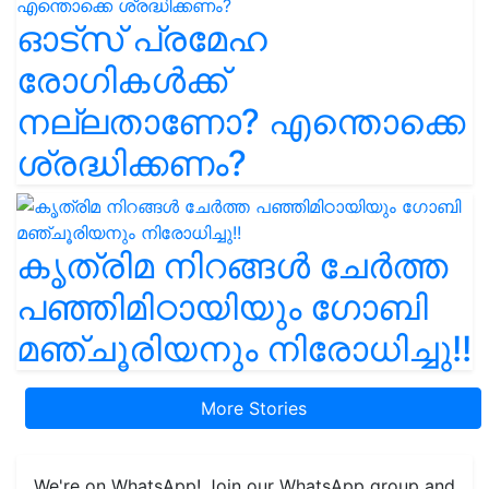
ഓട്സ് പ്രമേഹ
രോഗികൾക്ക്
നല്ലതാണോ? എന്തൊക്കെ
ശ്രദ്ധിക്കണം?
കൃത്രിമ നിറങ്ങൾ ചേർത്ത
പഞ്ഞിമിഠായിയും ഗോബി
മഞ്ചൂരിയനും നിരോധിച്ചു!!
More Stories
We're on WhatsApp! Join our WhatsApp group and