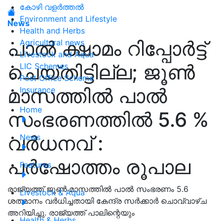
കോഴി വളർത്തൽ
Environment and Lifestyle
News
Health and Herbs
പാൽ ക്ഷാമം റിപ്പോർട്ട്
Agricultural news
Livestock and Aqua
ചെയ്തിട്ടില്ല; ജൂൺ
LIC Schemes
Post Office Scheme
മാസത്തിൽ പാൽ
Insurance
Home
സംഭരണത്തിൽ 5.6 %
വർധനവ് :
News
പർഷോത്തം രൂപാല
Features
രാജ്യത്ത് ജൂൺ മാസത്തിൽ പാൽ സംഭരണം 5.6
Livestock & Aqua
ശതമാനം വർധിച്ചതായി കേന്ദ്ര സർക്കാർ ചൊവ്വാഴ്ച
അറിയിച്ചു. രാജ്യത്ത് പാലിന്റെയും
Health & Herbs