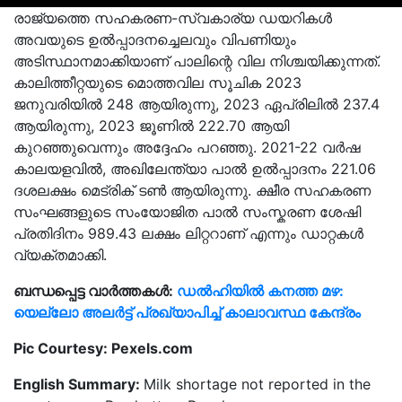
രാജ്യത്തെ സഹകരണ-സ്വകാര്യ ഡയറികൾ
അവയുടെ ഉൽപ്പാദനച്ചെലവും വിപണിയും
അടിസ്ഥാനമാക്കിയാണ് പാലിന്റെ വില നിശ്ചയിക്കുന്നത്.
കാലിത്തീറ്റയുടെ മൊത്തവില സൂചിക 2023
ജനുവരിയിൽ 248 ആയിരുന്നു, 2023 ഏപ്രിലിൽ 237.4
ആയിരുന്നു, 2023 ജൂണിൽ 222.70 ആയി
കുറഞ്ഞുവെന്നും അദ്ദേഹം പറഞ്ഞു. 2021-22 വർഷ
കാലയളവിൽ, അഖിലേന്ത്യാ പാൽ ഉൽപ്പാദനം 221.06
ദശലക്ഷം മെട്രിക് ടൺ ആയിരുന്നു. ക്ഷീര സഹകരണ
സംഘങ്ങളുടെ സംയോജിത പാൽ സംസ്കരണ ശേഷി
പ്രതിദിനം 989.43 ലക്ഷം ലിറ്ററാണ് എന്നും ഡാറ്റകൾ
വ്യക്തമാക്കി.
ബന്ധപ്പെട്ട വാർത്തകൾ:
ഡൽഹിയിൽ കനത്ത മഴ:
യെല്ലോ അലർട്ട് പ്രഖ്യാപിച്ച് കാലാവസ്ഥ കേന്ദ്രം
Pic Courtesy: Pexels.com
English Summary:
Milk shortage not reported in the