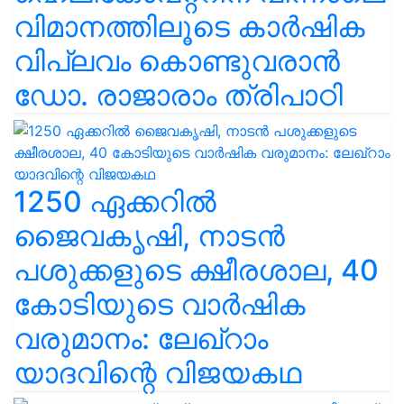
വിമാനത്തിലൂടെ കാർഷിക
വിപ്ലവം കൊണ്ടുവരാൻ
ഡോ. രാജാരാം ത്രിപാഠി
1250 ഏക്കറിൽ
ജൈവകൃഷി, നാടൻ
പശുക്കളുടെ ക്ഷീരശാല, 40
കോടിയുടെ വാർഷിക
വരുമാനം: ലേഖ്‌റാം
യാദവിന്റെ വിജയകഥ