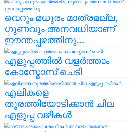
വെറും മധുരം മാത്രമല്ല,
ഗുണവും അനവധിയാണ്
ഈന്തപ്പഴത്തിനു...
എളുപ്പത്തിൽ വളർത്താം
കോസ്മോസ് ചെടി
എലികളെ
തുരത്തിയോടിക്കാൻ ചില
എളുപ്പ വഴികൾ