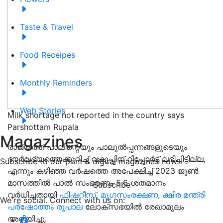
Taste & Travel
Food Receipes
Monthly Reminders
Web Stories
Milk shortage not reported in the country says
Parshottam Rupala
Magazines
രാജ്യത്ത് പാലിന്റെയും പാലുൽപ്പന്നങ്ങളുടെയും
ദൗർലഭ്യത്തെക്കുറിച്ച് വകുപ്പിന് റിപ്പോർട്ട് ലഭിച്ചിട്ടില്ല,
Subscribe to our print & digital magazines now.
എന്നും കഴിഞ്ഞ വർഷത്തെ അപേക്ഷിച്ച് 2023 ജൂൺ
മാസത്തിൽ പാൽ സംഭരണം 5.6 ശതമാനം
Subscribe
വർധിച്ചതായി
ഫിഷറീസ്, മൃഗസംരക്ഷണ, ക്ഷീര മന്ത്രി
We're social. Connect with us on:
പർഷോത്തം രൂപാല
ലോക്സഭയിൽ രേഖാമൂലം
അറിയിച്ചു.