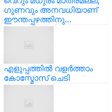
വെറും മധുരം മാത്രമല്ല,
ഗുണവും അനവധിയാണ്
ഈന്തപ്പഴത്തിനു...
എളുപ്പത്തിൽ വളർത്താം
കോസ്മോസ് ചെടി