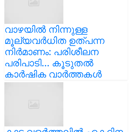
വാഴയിൽ നിന്നുള്ള
മൂല്യവർധിത ഉത്പന്ന
നിർമാണം: പരിശീലന
പരിപാടി... കൂടുതൽ
കാർഷിക വാർത്തകൾ
കാട വളര്‍ത്തലിൽ ഏകദിന