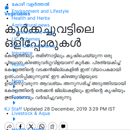
കോഴി വളർത്തൽ
Environment and Lifestyle
Vegetables
Health and Herbs
കൂര്‍ക്കച്ചുവട്ടിലെ
Agricultural news
Livestock and Aqua
ഒളിപ്പോരുകള്‍
LIC Schemes
Post Office Scheme
Insurance
കേരളത്തിലും തമിഴ്‌നാട്ടിലും കൃഷിചെയ്യുന്ന ഒരു
പ്രധാന കിഴങ്ങുവര്‍ഗ്ഗവിളയാണ് കൂര്‍ക്ക. പ്രത്യേകിച്ച്
Home
കേരളത്തിന്റെ വടക്കന്‍ജില്ലകളില്‍ ഇത് വ്യാപകമായി
ഉത്പാദിപ്പിക്കുന്നുണ്ട്. ഈ കിഴങ്ങുവിളയുടെ
News
ഉയര്‍ന്നുവരുന്ന ആവശ്യം അനുസരിച്ച് അടുത്തിടയായി
കേരളത്തിന്റെ തെക്കന്‍ ജില്ലകളിലും ഇതിന്റെ കൃഷിയും
Features
ഉത്പാദനവും വര്‍ദ്ധിച്ചുവരുന്നു.
KJ Staff
Updated 28 December, 2019 3:29 PM IST
Livestock & Aqua
Health & Herbs