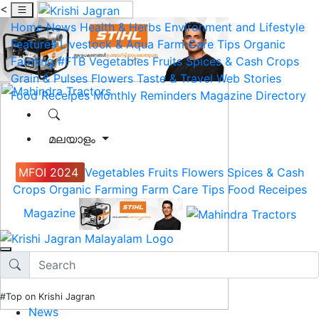
<
Home
News
Health & Herbs
Environment and Lifestyle
Features
Livestock & Aqua
Farm Care Tips
Organic
Farming
#FTB
Vegetables
Fruits
Spices & Cash Crops
Grain & Pulses
Flowers
Taste & Travel
Web Stories
Food Receipes
Monthly Reminders
Magazine
Directory
മലയാളം
MFOI 2024
Vegetables
Fruits
Flowers
Spices & Cash
Crops
Organic Farming
Farm Care Tips
Food Receipes
Magazine
#Top on Krishi Jagran
News