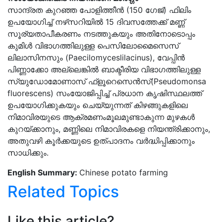
സാന്ദ്രത കുറഞ്ഞ പോളിത്തീന്‍ (150 ഗേജ്) ഫിലിം
ഉപയോഗിച്ച് നഴ്‌സറിയില്‍ 15 ദിവസത്തേക്ക് മണ്ണ്
സൂര്യതാപീകരണം നടത്തുകയും അതിനോടൊപ്പം
കുമിള്‍ വിഭാഗത്തിലുള്ള പെസിലോമൈസെസ്
ലിലാസിനസും (Paecilomyceslilacinus), വേപ്പിന്‍
പിണ്ണാക്കോ അല്ലെങ്കില്‍ ബാക്ടീരിയ വിഭാഗത്തിലുള്ള
സ്യുഡോമോണാസ് ഫ്‌ളൂറെസെന്‍സ്(Pseudomonsa
fluorescens) സംയോജിപ്പിച്ച് പ്രധാന കൃഷിസ്ഥലത്ത്
ഉപയോഗിക്കുകയും ചെയ്യുന്നത് കിഴങ്ങുകളിലെ
നിമാവിരയുടെ ആക്രമണംമൂലമുണ്ടാകുന്ന മുഴകള്‍
കുറയ്ക്കാനും, മണ്ണിലെ നിമാവിരകളെ നിയന്ത്രിക്കാനും,
അതുവഴി കൂര്‍ക്കയുടെ ഉത്പാദനം വര്‍ദ്ധിപ്പിക്കാനും
സാധിക്കും.
English Summary:
Chinese potato farming
Related Topics
Like this article?