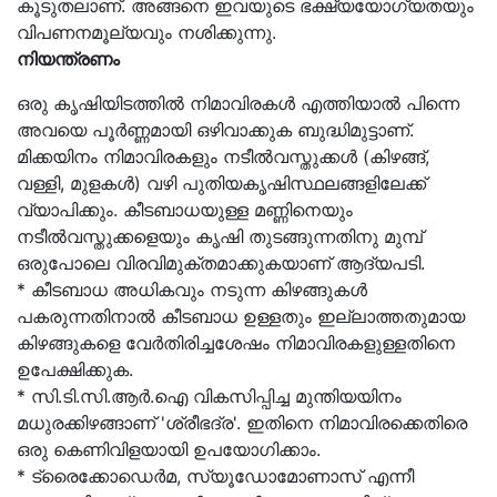
കൂടുതലാണ്. അങ്ങനെ ഇവയുടെ ഭക്ഷ്യയോഗ്യതയും
വിപണനമൂല്യവും നശിക്കുന്നു.
നിയന്ത്രണം
ഒരു കൃഷിയിടത്തില്‍ നിമാവിരകള്‍ എത്തിയാല്‍ പിന്നെ
അവയെ പൂര്‍ണ്ണമായി ഒഴിവാക്കുക ബുദ്ധിമുട്ടാണ്.
മിക്കയിനം നിമാവിരകളും നടീല്‍വസ്തുക്കള്‍ (കിഴങ്ങ്,
വള്ളി, മുളകള്‍) വഴി പുതിയകൃഷിസ്ഥലങ്ങളിലേക്ക്
വ്യാപിക്കും. കീടബാധയുള്ള മണ്ണിനെയും
നടീല്‍വസ്തുക്കളെയും കൃഷി തുടങ്ങുന്നതിനു മുമ്പ്
ഒരുപോലെ വിരവിമുക്തമാക്കുകയാണ് ആദ്യപടി.
* കീടബാധ അധികവും നടുന്ന കിഴങ്ങുകള്‍
പകരുന്നതിനാല്‍ കീടബാധ ഉള്ളതും ഇല്ലാത്തതുമായ
കിഴങ്ങുകളെ വേര്‍തിരിച്ചശേഷം നിമാവിരകളുള്ളതിനെ
ഉപേക്ഷിക്കുക.
* സി.ടി.സി.ആര്‍.ഐ വികസിപ്പിച്ച മുന്തിയയിനം
മധുരക്കിഴങ്ങാണ് 'ശ്രീഭദ്ര'. ഇതിനെ നിമാവിരക്കെതിരെ
ഒരു കെണിവിളയായി ഉപയോഗിക്കാം.
* ട്രൈക്കോഡെര്‍മ, സ്യൂഡോമോണാസ് എന്നീ