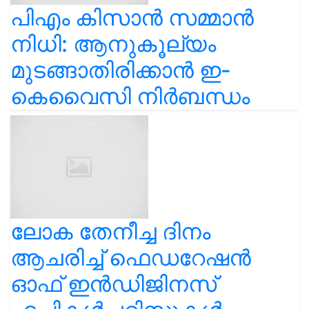
പിഎം കിസാൻ സമ്മാൻ
നിധി: ആനുകൂല്യം
മുടങ്ങാതിരിക്കാൻ ഇ-
കെവൈസി നിർബന്ധം
ലോക തേനീച്ച ദിനം
ആചരിച്ച് ഫെഡറേഷൻ
ഓഫ് ഇൻഡിജിനസ്