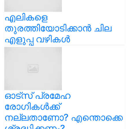
എലികളെ
തുരത്തിയോടിക്കാൻ ചില
എളുപ്പ വഴികൾ
ഓട്സ് പ്രമേഹ
രോഗികൾക്ക്
നല്ലതാണോ? എന്തൊക്കെ
ശ്രദ്ധിക്കണം?