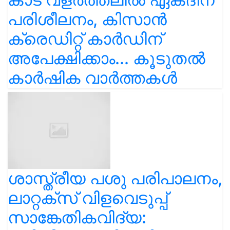
പരിശീലനം, കിസാൻ
ക്രെഡിറ്റ് കാർഡിന്
അപേക്ഷിക്കാം... കൂടുതൽ
കാർഷിക വാർത്തകൾ
ശാസ്ത്രീയ പശു പരിപാലനം,
ലാറ്റക്സ് വിളവെടുപ്പ്
സാങ്കേതികവിദ്യ: