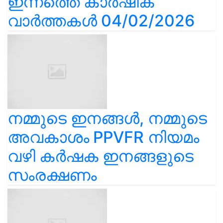
ഇന്നത്തെ കാർഷിക
വാർത്തകൾ 04/02/2026
നമ്മുടെ ഇനങ്ങൾ, നമ്മുടെ
അവകാശം PPVFR നിയമം
വഴി കർഷക ഇനങ്ങളുടെ
സംരക്ഷണം