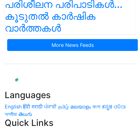
പരിശീലന പരിപാടികൾ...
കൂടുതൽ കാർഷിക
വാർത്തകൾ
More News Feeds
Languages
English
हिंदी
मराठी
ਪੰਜਾਬੀ
தமிழ்
മലയാളം
বাংলা
ಕನ್ನಡ
ଓଡିଆ
অসমীয়া
తెలుగు
Quick Links
Home
News
Health & Herbs
Environment and Lifestyle