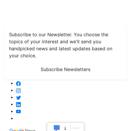
Features
Livestock & Aqua
Farm Care Tips
Organic
Farming
#FTB
Vegetables
Fruits
Spices & Cash Crops
Grain & Pulses
Flowers
Taste & Travel
Food Receipes
Monthly Reminders
Subscribe to our Newsletter. You choose the
topics of your interest and we'll send you
handpicked news and latest updates based on
your choice.
Subscribe Newsletters