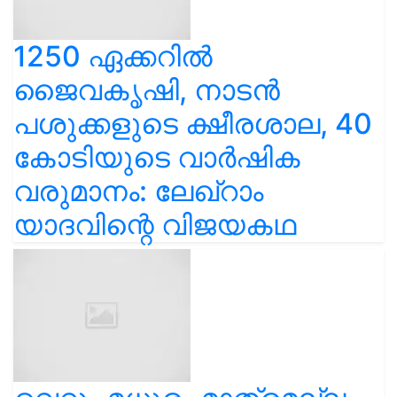
1250 ഏക്കറിൽ
ജൈവകൃഷി, നാടൻ
പശുക്കളുടെ ക്ഷീരശാല, 40
കോടിയുടെ വാർഷിക
വരുമാനം: ലേഖ്‌റാം
യാദവിന്റെ വിജയകഥ