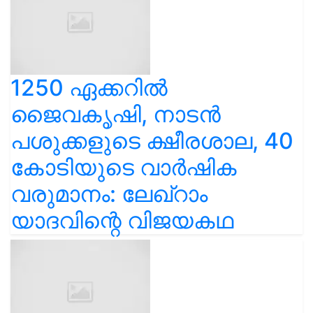
1250 ഏക്കറിൽ
ജൈവകൃഷി, നാടൻ
പശുക്കളുടെ ക്ഷീരശാല, 40
കോടിയുടെ വാർഷിക
വരുമാനം: ലേഖ്‌റാം
യാദവിന്റെ വിജയകഥ