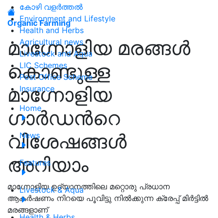
കോഴി വളർത്തൽ
Environment and Lifestyle
Organic Farming
Health and Herbs
മാഗ്നോളിയ മരങ്ങൾ
Agricultural news
Livestock and Aqua
കൊണ്ടുള്ള
LIC Schemes
Post Office Scheme
മാഗ്നോളിയ
Insurance
Home
ഗാർഡൻറെ
വിശേഷങ്ങൾ
News
അറിയാം
Features
മാഗ്നോളിയ ഉദ്യാനത്തിലെ മറ്റൊരു പ്രധാന
Livestock & Aqua
ആകർഷണം നിറയെ പൂവിട്ടു നിൽക്കുന്ന ക്രേപ്പ് മിർട്ടിൽ
മരങ്ങളാണ്
Health & Herbs