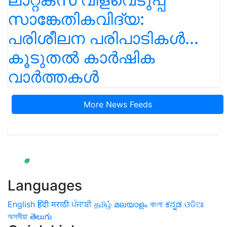
സാങ്കേതികവിദ്യ:
പരിശീലന പരിപാടികൾ...
കൂടുതൽ കാർഷിക
വാർത്തകൾ
More News Feeds
Languages
English
हिंदी
मराठी
ਪੰਜਾਬੀ
தமிழ்
മലയാളം
বাংলা
ಕನ್ನಡ
ଓଡିଆ
অসমীয়া
తెలుగు