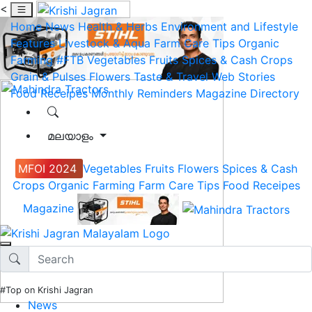
<
Home
News
Health & Herbs
Environment and Lifestyle
Features
Livestock & Aqua
Farm Care Tips
Organic
Farming
#FTB
Vegetables
Fruits
Spices & Cash Crops
Grain & Pulses
Flowers
Taste & Travel
Web Stories
Food Receipes
Monthly Reminders
Magazine
Directory
മലയാളം
MFOI 2024
Vegetables
Fruits
Flowers
Spices & Cash
Crops
Organic Farming
Farm Care Tips
Food Receipes
Magazine
#Top on Krishi Jagran
News