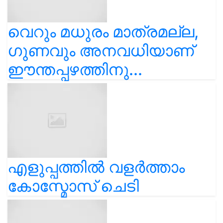
വെറും മധുരം മാത്രമല്ല,
ഗുണവും അനവധിയാണ്
ഈന്തപ്പഴത്തിനു...
എളുപ്പത്തിൽ വളർത്താം
കോസ്മോസ് ചെടി