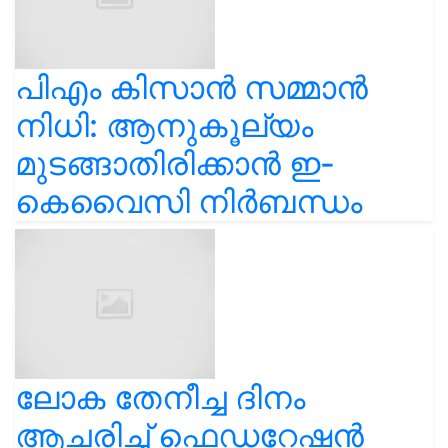
പിഎം കിസാൻ സമ്മാൻ
നിധി: ആനുകൂല്യം
മുടങ്ങാതിരിക്കാൻ ഇ-
കെവൈസി നിർബന്ധം
ലോക തേനീച്ച ദിനം
ആചരിച്ച് ഫെഡറേഷൻ