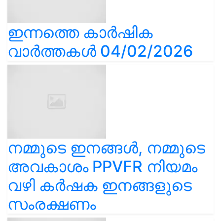
ഇന്നത്തെ കാർഷിക
വാർത്തകൾ 04/02/2026
നമ്മുടെ ഇനങ്ങൾ, നമ്മുടെ
അവകാശം PPVFR നിയമം
വഴി കർഷക ഇനങ്ങളുടെ
സംരക്ഷണം