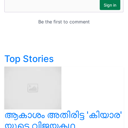
Top Stories
ആകാശം അതിരിട്ട 'കിയാര'
യുടെ വിജയകഥ