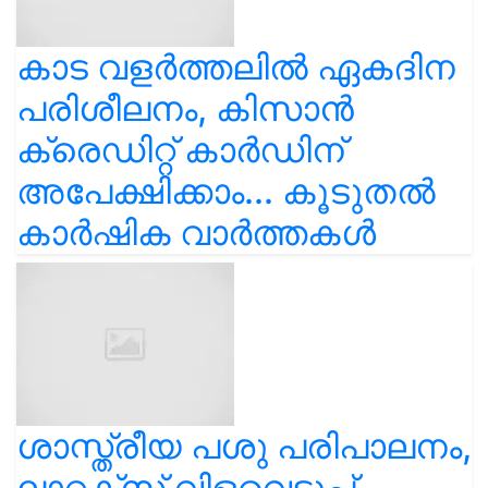
കാട വളര്‍ത്തലിൽ ഏകദിന
പരിശീലനം, കിസാൻ
ക്രെഡിറ്റ് കാർഡിന്
അപേക്ഷിക്കാം... കൂടുതൽ
കാർഷിക വാർത്തകൾ
ശാസ്ത്രീയ പശു പരിപാലനം,
ലാറ്റക്സ് വിളവെടുപ്പ്