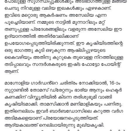
പോലുള്ള സുഗന്ധിപ്പൂക്കൾക്കും അടിഭാഗത്തുള്ള മങ്ങിയ
ചെമ്പു നിറമുള്ള വലിയ ഇലകൾക്കും ഏഴഴകാണ്.
ഇവിടെ മറ്റൊരു ആകർഷണം അസേലിയ എന്ന
പൂച്ചെടിയാണ്. നമ്മുടെ നാട്ടിൽ മൂന്നാറിലും മറ്റ്
തണുപ്പുള്ള പ്രദേശങ്ങളിലും വളരുന്ന അസേലിയ ഈ
ഉദ്യാനത്തിൽ അതിർവേലിക്കാണ്
ഉപയോഗപ്പെടുത്തിയിരിക്കുന്നത്. ഈ കൃഷിയിടത്തിന്റെ
ഒരു ഭാഗത്തു കൂടി ഒഴുകുന്ന ആഷ്‌ലിപ്പുഴയുടെ
കൈവഴിയും അതിനു കുറുകെ തൂവെള്ള നിറത്തിലുള്ള
തടിപ്പാലവും സന്ദർശകരുടെ ഇഷ്‌ട ഫോട്ടോ പോയിന്റ്
ആണ്.
മാഗ്നോളിയ ഗാർഡൻ്റെ ചരിത്രം നോക്കിയാൽ, 16-ാം
നൂറ്റാണ്ടിൽ തോമസ് ഡ്രേറ്റനും ഭാര്യ ആനും ഹെക്ട‌ർ
കണക്കിന് വിസ്തൃതിയിൽ കിടന്ന തരിശുഭൂമി വാങ്ങി
കൃഷിയിടമാക്കി. താമസിക്കാൻ മണിമാളികയും പണിതു.
ഇതിനെല്ലാം ഇവർ ബാർബഡോസിലെ കറുത്ത വർഗ
അടിമകളെയാണ് പ്രയോജനപ്പെടുത്തിയത്.
ആദ്യകാലത്ത് നെല്ലായിരുന്നു മുഖ്യകൃഷി.