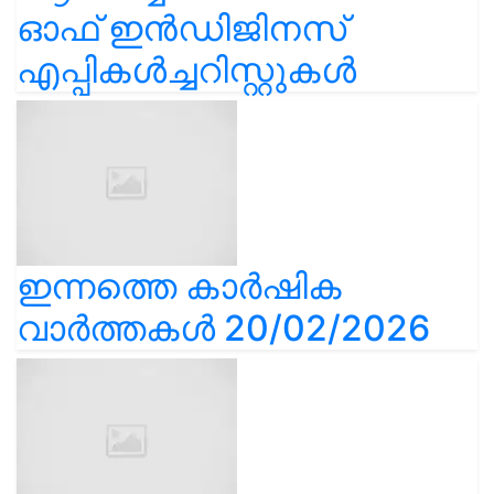
ഓഫ് ഇൻഡിജിനസ്
എപ്പികൾച്ചറിസ്റ്റുകൾ
ഇന്നത്തെ കാർഷിക
വാർത്തകൾ 20/02/2026