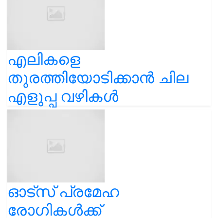
എലികളെ
തുരത്തിയോടിക്കാൻ ചില
എളുപ്പ വഴികൾ
ഓട്സ് പ്രമേഹ
രോഗികൾക്ക്