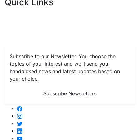
Quick Links
Home
News
Health & Herbs
Environment and Lifestyle
Features
Livestock & Aqua
Farm Care Tips
Organic
Farming
#FTB
Vegetables
Fruits
Spices & Cash Crops
Grain & Pulses
Flowers
Taste & Travel
Food Receipes
Monthly Reminders
Subscribe to our Newsletter. You choose the
topics of your interest and we'll send you
handpicked news and latest updates based on
your choice.
Subscribe Newsletters