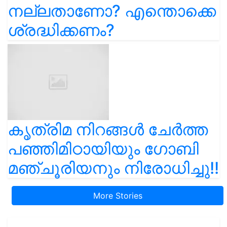
നല്ലതാണോ? എന്തൊക്കെ
ശ്രദ്ധിക്കണം?
കൃത്രിമ നിറങ്ങൾ ചേർത്ത
പഞ്ഞിമിഠായിയും ഗോബി
മഞ്ചൂരിയനും നിരോധിച്ചു!!
More Stories