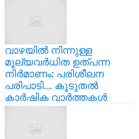
വാഴയിൽ നിന്നുള്ള
മൂല്യവർധിത ഉത്പന്ന
നിർമാണം: പരിശീലന
പരിപാടി... കൂടുതൽ
കാർഷിക വാർത്തകൾ