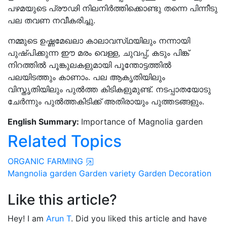
പഴമയുടെ പ്രൗഢി നിലനിർത്തിക്കൊണ്ടു തന്നെ പിന്നീടു
പല തവണ നവീകരിച്ചു.
നമ്മുടെ ഉഷ്ണമേഖലാ കാലാവസ്‌ഥയിലും നന്നായി
പുഷ്പിക്കുന്ന ഈ മരം വെള്ള, ചുവപ്പ്, കടും പിങ്ക്
നിറത്തിൽ പൂങ്കുലകളുമായി പൂന്തോട്ടത്തിൽ
പലയിടത്തും കാണാം. പല ആകൃതിയിലും
വിസ്തൃതിയിലും പുൽത്ത കിടികളുമുണ്ട്. നടപ്പാതയോടു
ചേർന്നും പുൽത്തകിടിക്ക് അതിരായും പുത്തടങ്ങളും.
English Summary:
Importance of Magnolia garden
Related Topics
ORGANIC FARMING
Mangnolia garden
Garden variety
Garden Decoration
Like this article?
Hey! I am
Arun T
. Did you liked this article and have