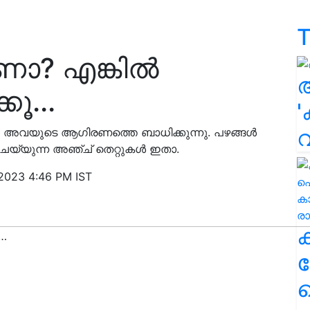
T
ോ? എങ്കിൽ
കൂ...
'
തിൽ അവയുടെ ആഗിരണത്തെ ബാധിക്കുന്നു. പഴങ്ങൾ
്യുന്ന അഞ്ച് തെറ്റുകൾ ഇതാ.
2023 4:46 PM IST
ക
ഹ