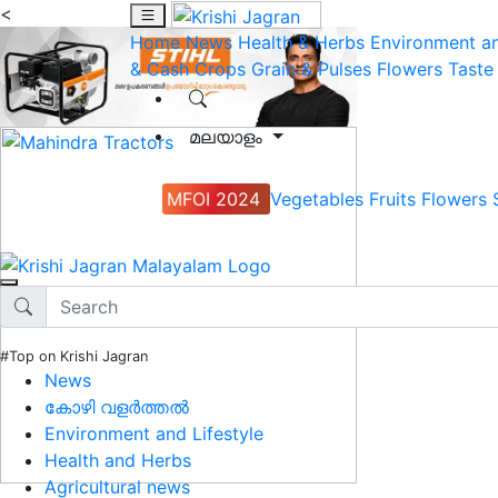
<
Home
News
Health & Herbs
Environment an
& Cash Crops
Grain & Pulses
Flowers
Taste
മലയാളം
MFOI 2024
Vegetables
Fruits
Flowers
#Top on Krishi Jagran
News
കോഴി വളർത്തൽ
Environment and Lifestyle
Health and Herbs
Agricultural news