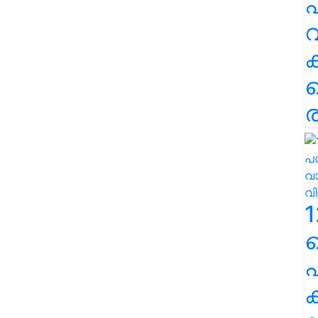
പ
വ
ര
1
പ
ക