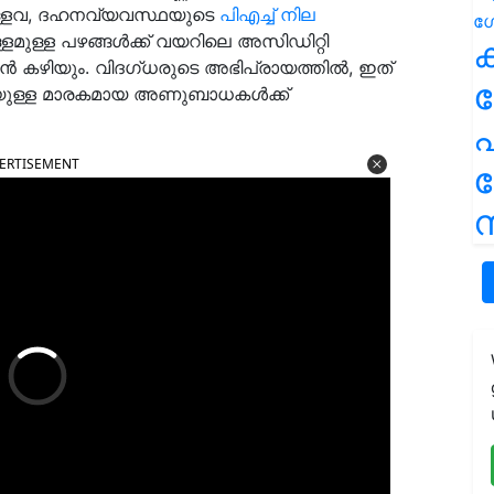
ഉള്ളവ, ദഹനവ്യവസ്ഥയുടെ
പിഎച്ച് നില
ളമുള്ള പഴങ്ങൾക്ക് വയറിലെ അസിഡിറ്റി
ക
റാൻ കഴിയും. വിദഗ്ധരുടെ അഭിപ്രായത്തിൽ, ഇത്
െയുള്ള മാരകമായ അണുബാധകൾക്ക്
പ
ERTISEMENT
ന