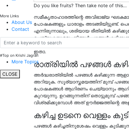
Do you like fruits? Then take note of this…
More Links
സമീകൃതാഹാരത്തിന്റെ അവിഭാജ്യ ഘടകമ
About Us
പോഷകങ്ങളും ധാരാളം അടങ്ങിയിട്ടുണ്ട്. പെട
Contact
എന്നിരുന്നാലും, ശരിയായ രീതിയിൽ കഴിക്ക
ചെയ്യുകയുള്ളൂ. നിങ്ങൾ പഴങ്ങൾ കഴിക്ക
ബാധിക്കുന്നു. പഴങ്ങൾ കഴിക്കുമ്പോൾ 
ഇതാ.
#Top on Krishi Jagran
More Topics
രാത്രിയിൽ പഴങ്ങൾ കഴിക്
CLOSE
അർദ്ധരാത്രിയിൽ പഴങ്ങൾ കഴിക്കുന്ന ആള
അറിയുക. സൂര്യാസ്തമയത്തിന് മുമ്പ് പഴങ്
പോഷകങ്ങൾ ആഗിരണം ചെയ്യാനും ആഗിരണ
കുറയുന്നു. ഉറങ്ങുന്നതിന് തൊട്ടുമുമ്പ് പഴ
വിശ്രമിക്കുമ്പോൾ അത് ഊർജ്ജത്തിന്റെ അളവ് 
കഴിച്ച ഉടനെ വെള്ളം കുട
പഴങ്ങൾ കഴിച്ചതിനുശേഷം വെള്ളം കുടിക്കുന്ന