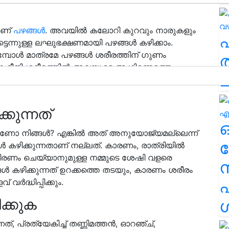
ാണ്
പഴങ്ങൾ
. അവയിൽ കലോറി കുറവും നാരുകളും
്ടെന്നുള്ള ലഘുഭക്ഷണമായി പഴങ്ങൾ കഴിക്കാം.
ുമ്പോൾ മാത്രമേ പഴങ്ങൾ ശരീരത്തിന് ഗുണം
ത
ുന്ന രീതി ശരീരത്തിൽ അവയുടെ ആഗിരണത്തെ
ച
ആളുകൾ സാധാരണയായി ചെയ്യുന്ന അഞ്ച് തെറ്റുകൾ
കുന്നത്
ാണോ നിങ്ങൾ? എങ്കിൽ അത് അനുയോജ്യമല്ലെന്ന്
ര
ങൾ കഴിക്കുന്നതാണ് നല്ലത്. കാരണം, രാത്രിയിൽ
ം ചെയ്യാനുമുള്ള നമ്മുടെ ശേഷി വളരെ
ങ്ങൾ കഴിക്കുന്നത് ഉറക്കത്തെ തടയും, കാരണം ശരീരം
വർദ്ധിപ്പിക്കും.
എ
ിക്കുക
ശ
ത്, പ്രത്യേകിച്ച് തണ്ണിമത്തൻ, ഓറഞ്ച്,