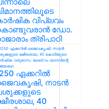
ിന്നാലെ
ിമാനത്തിലൂടെ
കാർഷിക വിപ്ലവം
കൊണ്ടുവരാൻ ഡോ.
ാജാരാം ത്രിപാഠി
250 ഏക്കറിൽ
ജൈവകൃഷി, നാടൻ
ശുക്കളുടെ
്ഷീരശാല, 40