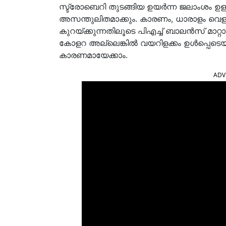
സ്ട്രോബെറി തുടങ്ങിയ ഉയർന്ന ജലാംശം 
അസന്തുലിതമാക്കും. കാരണം, ധാരാളം വെള്
കുറയ്ക്കുന്നതിലൂടെ പിഎച്ച് ബാലൻസ് മാറ്
കോളറ അല്ലെങ്കിൽ വയറിളക്കം ഉൾപ്പെട
കാരണമായേക്കാം.
ADV