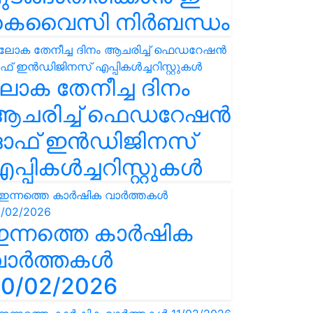
കെവൈസി നിർബന്ധം
ോക തേനീച്ച ദിനം
ആചരിച്ച് ഫെഡറേഷൻ
ഓഫ് ഇൻഡിജിനസ്
പ്പികൾച്ചറിസ്റ്റുകൾ
ഇന്നത്തെ കാർഷിക
വാർത്തകൾ
0/02/2026