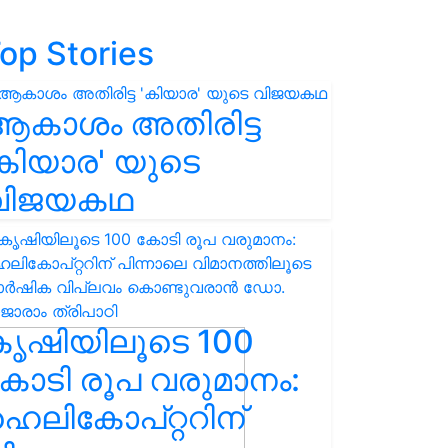
op Stories
ആകാശം അതിരിട്ട
കിയാര' യുടെ
വിജയകഥ
കൃഷിയിലൂടെ 100
ോടി രൂപ വരുമാനം:
െലികോപ്റ്ററിന്