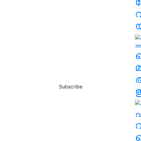
വ
വ
മ
Subscribe
ഈ
എ
വ