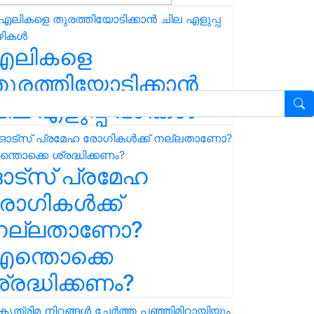
എലികളെ
ുരത്തിയോടിക്കാൻ
ില എളുപ്പ വഴികൾ
ഓട്സ് പ്രമേഹ
ോഗികൾക്ക്
നല്ലതാണോ?
ന്തൊക്കെ
്രദ്ധിക്കണം?