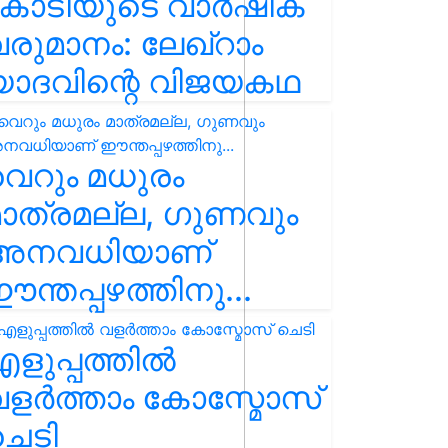
കോടിയുടെ വാർഷിക
രുമാനം: ലേഖ്‌റാം
യാദവിന്റെ വിജയകഥ
െറും മധുരം
ാത്രമല്ല, ഗുണവും
അനവധിയാണ്
ന്തപ്പഴത്തിനു...
ളുപ്പത്തിൽ
ളർത്താം കോസ്മോസ്
ചെടി