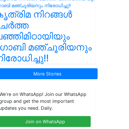
ൃത്രിമ നിറങ്ങൾ
ചേർത്ത
ഞ്ഞിമിഠായിയും
ഗോബി മഞ്ചൂരിയനും
ിരോധിച്ചു!!
More Stories
We're on WhatsApp! Join our WhatsApp
group and get the most important
updates you need. Daily.
Join on WhatsApp