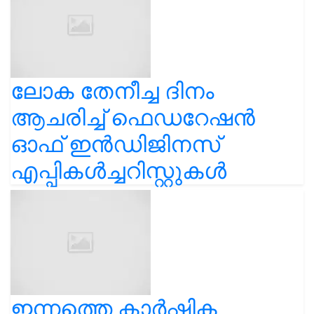
ലോക തേനീച്ച ദിനം
ആചരിച്ച് ഫെഡറേഷൻ
ഓഫ് ഇൻഡിജിനസ്
എപ്പികൾച്ചറിസ്റ്റുകൾ
ഇന്നത്തെ കാർഷിക