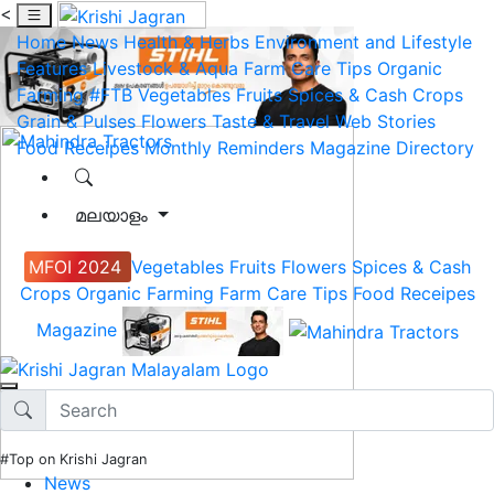
<
Home
News
Health & Herbs
Environment and Lifestyle
Features
Livestock & Aqua
Farm Care Tips
Organic
Farming
#FTB
Vegetables
Fruits
Spices & Cash Crops
Grain & Pulses
Flowers
Taste & Travel
Web Stories
Food Receipes
Monthly Reminders
Magazine
Directory
മലയാളം
MFOI 2024
Vegetables
Fruits
Flowers
Spices & Cash
Crops
Organic Farming
Farm Care Tips
Food Receipes
Magazine
#Top on Krishi Jagran
News