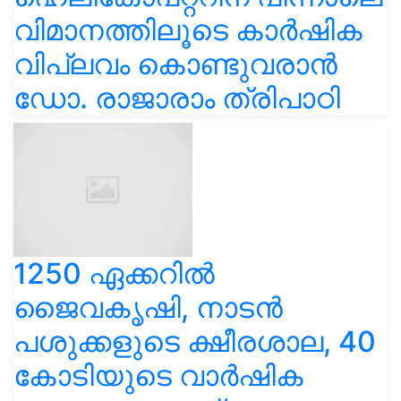
വിമാനത്തിലൂടെ കാർഷിക
വിപ്ലവം കൊണ്ടുവരാൻ
ഡോ. രാജാരാം ത്രിപാഠി
1250 ഏക്കറിൽ
ജൈവകൃഷി, നാടൻ
പശുക്കളുടെ ക്ഷീരശാല, 40
കോടിയുടെ വാർഷിക