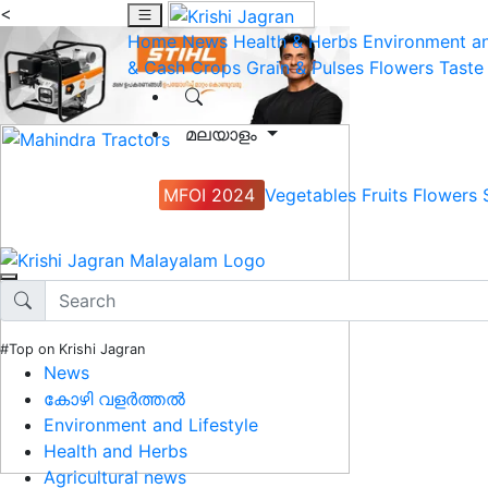
<
Home
News
Health & Herbs
Environment an
& Cash Crops
Grain & Pulses
Flowers
Taste
മലയാളം
MFOI 2024
Vegetables
Fruits
Flowers
#Top on Krishi Jagran
News
കോഴി വളർത്തൽ
Environment and Lifestyle
Health and Herbs
Agricultural news