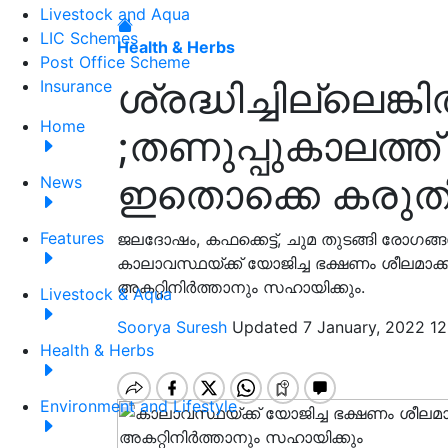
Livestock and Aqua
LIC Schemes
Health & Herbs
Post Office Scheme
ശ്രദ്ധിച്ചില്ലെങ്
Insurance
Home
;തണുപ്പുകാലത്ത്
ഇതൊക്കെ കരുതി
News
Features
ജലദോഷം, കഫക്കെട്ട്, ചുമ തുടങ്ങി രോഗങ്ങ
കാലാവസ്ഥയ്ക്ക് യോജിച്ച ഭക്ഷണം ശീലമാക
അകറ്റിനിര്‍ത്താനും സഹായിക്കും.
Livestock & Aqua
Soorya Suresh
Updated 7 January, 2022 12
Health & Herbs
Environment and Lifestyle