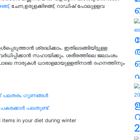
ങ്ങ്
, ചേന,ഉരുളക്കിഴങ്ങ്, റാഡിഷ് പോലുളളവ
ല
്പെടുത്താന്‍ ശ്രദ്ധിക്കാം. ഇതിലടങ്ങിയിട്ടുളള
്‍ധിപ്പിക്കാന്‍ സഹായിക്കും. ശരീരത്തിലെ ജലാംശം
പോലെ നാരുകള്‍ ധാരാളമായുളളതിനാല്‍ ദഹനത്തിനും
എ
ുണ്ട് പലതരം ഗുണങ്ങള്‍
കരക്കാര്‍ പലതുണ്ട്
 items in your diet during winter
2