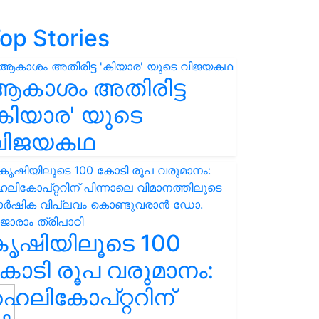
op Stories
ആകാശം അതിരിട്ട
കിയാര' യുടെ
വിജയകഥ
കൃഷിയിലൂടെ 100
ോടി രൂപ വരുമാനം:
െലികോപ്റ്ററിന്