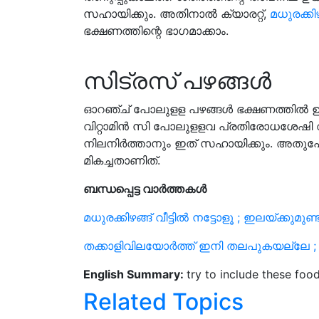
സഹായിക്കും. അതിനാല്‍ ക്യാരറ്റ്,
മധുരക്കിഴ
ഭക്ഷണത്തിന്റെ ഭാഗമാക്കാം.
സിട്രസ് പഴങ്ങള്‍
ഓറഞ്ച് പോലുളള പഴങ്ങള്‍ ഭക്ഷണത്തില്‍ ഉള്‍പ
വിറ്റാമിന്‍ സി പോലുളളവ പ്രതിരോധശേഷി വര
നിലനിര്‍ത്താനും ഇത് സഹായിക്കും. അതു
മികച്ചതാണിത്.
ബന്ധപ്പെട്ട വാര്‍ത്തകള്‍
മധുരക്കിഴങ്ങ് വീട്ടില്‍ നട്ടോളൂ ; ഇലയ്ക്കുമ
തക്കാളിവിലയോര്‍ത്ത് ഇനി തലപുകയല്ലേ ; പ
English Summary:
try to include these food
Related Topics