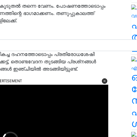
ധ കൂടുതല്‍ തന്നെ വേണം. പോഷണത്തോടൊപ്പം
്ഷണത്തിന്റെ ഭാഗമാക്കണം. തണുപ്പുകാലത്ത്
ിലേക്ക്.
ത
ച
പുകാലത്ത് കൂടുതലാണ്. അതിനാല്‍ ദിവസവും ഇഞ്ചി
കാം. മികച്ച ദഹനത്തോടൊപ്പം പ്രതിരോധശേഷി
െട്ട്, തൊണ്ടവേദന തുടങ്ങിയ പ്രശ്‌നങ്ങള്‍
ള്‍ ഇഞ്ചിയില്‍ അടങ്ങിയിട്ടുണ്ട്.
ERTISEMENT
ര
എ
ശ