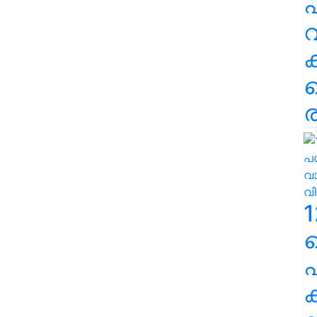
പ
വ
ര
1
പ
ക