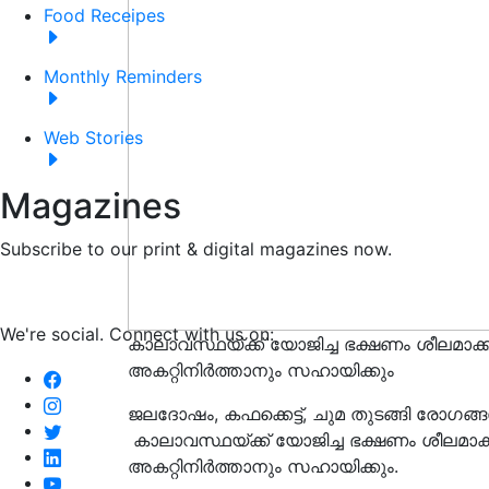
Food Receipes
Monthly Reminders
Web Stories
Magazines
Subscribe to our print & digital magazines now.
We're social. Connect with us on:
കാലാവസ്ഥയ്ക്ക് യോജിച്ച ഭക്ഷണം ശീലമാക
അകറ്റിനിര്‍ത്താനും സഹായിക്കും
ജലദോഷം, കഫക്കെട്ട്, ചുമ തുടങ്ങി രോഗങ്ങ
കാലാവസ്ഥയ്ക്ക് യോജിച്ച ഭക്ഷണം ശീലമാക
അകറ്റിനിര്‍ത്താനും സഹായിക്കും.