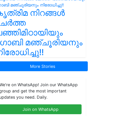
ൃത്രിമ നിറങ്ങൾ
ചേർത്ത
ഞ്ഞിമിഠായിയും
ഗോബി മഞ്ചൂരിയനും
ിരോധിച്ചു!!
More Stories
We're on WhatsApp! Join our WhatsApp
group and get the most important
updates you need. Daily.
Join on WhatsApp