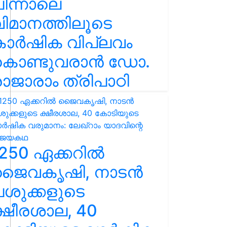
ിന്നാലെ
ിമാനത്തിലൂടെ
കാർഷിക വിപ്ലവം
കൊണ്ടുവരാൻ ഡോ.
ാജാരാം ത്രിപാഠി
250 ഏക്കറിൽ
ജൈവകൃഷി, നാടൻ
ശുക്കളുടെ
്ഷീരശാല, 40