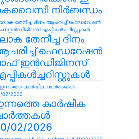
കെവൈസി നിർബന്ധം
ോക തേനീച്ച ദിനം
ആചരിച്ച് ഫെഡറേഷൻ
ഓഫ് ഇൻഡിജിനസ്
പ്പികൾച്ചറിസ്റ്റുകൾ
ഇന്നത്തെ കാർഷിക
വാർത്തകൾ
0/02/2026