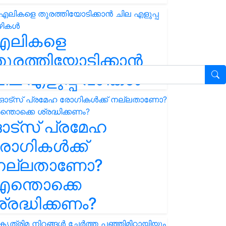
എലികളെ
ുരത്തിയോടിക്കാൻ
ില എളുപ്പ വഴികൾ
ഓട്സ് പ്രമേഹ
ോഗികൾക്ക്
നല്ലതാണോ?
ന്തൊക്കെ
്രദ്ധിക്കണം?