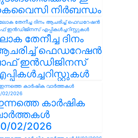
കെവൈസി നിർബന്ധം
ോക തേനീച്ച ദിനം
ആചരിച്ച് ഫെഡറേഷൻ
ഓഫ് ഇൻഡിജിനസ്
പ്പികൾച്ചറിസ്റ്റുകൾ
ഇന്നത്തെ കാർഷിക
വാർത്തകൾ
0/02/2026