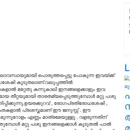
L
ാവസ്ഥയുമായി പൊരുത്തപ്പെട്ടു പോകുന്ന ഇവയ്ക്ക്
രോധശേഷി കൂടുതലാണ്.വലുപ്പത്തിൽ
ാൽ മറ്റേതു കന്നുകാലി ഇനങ്ങളെക്കാളും ഇവ
മായ തീറ്റയുമായി താരതമ്യപ്പെടുത്തുമ്പോൾ മറ്റു പശു
പിക്കുന്നു.ഉയരക്കുറവ് , രോഗപ്രതിരോധശേഷി ,
സ
തകളാൽ പ്രശസ്തമാണ് ഈ ജനുസ്സ് . ഈ
മുന്നൂറോളം എണ്ണം മാത്രമേയുള്ളു . വളരുന്നതിന്
്തുമ്പോൾ മറ്റു പശു ഇനങ്ങളെക്കാൾ കൂടുതൽ പാൽ
മ