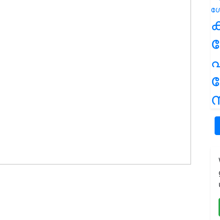
ക
പ
ന