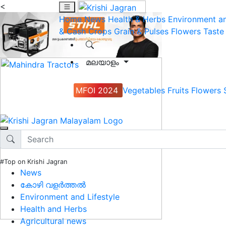
<
Home
News
Health & Herbs
Environment an
& Cash Crops
Grain & Pulses
Flowers
Taste
മലയാളം
MFOI 2024
Vegetables
Fruits
Flowers
#Top on Krishi Jagran
News
കോഴി വളർത്തൽ
Environment and Lifestyle
Health and Herbs
Agricultural news