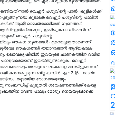
ന്റെ കാര്യത്തിലും വെച്ചൂർ പശുക്കൾ മുൻനിരയിലാണ്.
ടങ്ങിയതിനാൽ വെച്ചൂർ പശുവിന്റെ പാൽ കുട്ടികൾക്ക്
പെടുത്തുന്നത്. കൂടാതെ വെച്ചൂർ പശുവിന്റെ പാലിൽ
ടീനുകൾക്ക് ആന്റി മൈക്രോബിയൽ ഗുണങ്ങൾ
 ആൻറി-ഇൻഫ്ലമേറ്ററി, ഇമ്മ്യൂണോഡിഫെൻസ്
ല
്ടുണ്ട്. വെച്ചൂർ പശുവിന്റെ
ം നെയ്യും ഔഷധ ഗുണങ്ങൾ ഏറെയുള്ളതാണെന്ന്
യുര്‍വേദ ഔഷധങ്ങള്‍ തയാറാക്കാന്‍ ആദ്യകാലം
്കുന്നു. ജൈവകൃഷിയില്‍ ഇവയുടെ ചാണകത്തിന് വലിയ
എ
റര്‍ പാലുവരെയാണ് ഇവയ്ക്കുണ്ടാകുക.. വെച്ചൂർ
ഹത്തെയും തടയുന്ന ഘടകങ്ങളടങ്ങിയിട്ടുണ്ടെന്ന്
ായി കാണപ്പെടുന്ന ബീറ്റ കസിൻ എ - 2 (β - casein
 ഓട്ടിസം, തുടങ്ങിയ രോഗങ്ങളെയും
തു സംബന്ധിച്ച് കൂടുതൽ ഗവേഷണങ്ങൾക്ക് കേരള
ടുംബത്തിന് വേണ്ട പാലും മോരും നെയ്യുമൊക്കെ
2