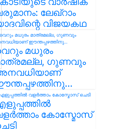
കോടിയുടെ വാർഷിക
രുമാനം: ലേഖ്‌റാം
യാദവിന്റെ വിജയകഥ
െറും മധുരം
ാത്രമല്ല, ഗുണവും
അനവധിയാണ്
ന്തപ്പഴത്തിനു...
ളുപ്പത്തിൽ
ളർത്താം കോസ്മോസ്
ചെടി