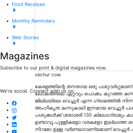
Food Receipes
Monthly Reminders
Web Stories
Magazines
Subscribe to our print & digital magazines now.
vechur cow
കേരളത്തിന്റെ തനതായ ഒരു പശുവർഗ്ഗമാണ് വെച
We're social. Connect with us on:
ലോകത്തിലെ ഏറ്റവും പൊക്കം കുറഞ്ഞ കന്ന
ജില്ലയിലെ വെച്ചൂര്‍ എന്ന ഗ്രാമത്തില്‍ 
അംഗീകൃത കന്നുകാലി ഇനമായ വെച്ചൂർ പശുക്
പശുക്കൾക്ക് ശരാശരി 130 കിലോഗ്രാമും ക
ഉണ്ടാവൂ.പുള്ളികളോ വരകളോ ഇല്ലാത്ത വെള്
നിറമോ ഉള്ള വർണലാവണ്യമാണ്‌ വെച്ചൂർ 