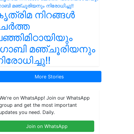
ൃത്രിമ നിറങ്ങൾ
ചേർത്ത
ഞ്ഞിമിഠായിയും
ഗോബി മഞ്ചൂരിയനും
ിരോധിച്ചു!!
More Stories
We're on WhatsApp! Join our WhatsApp
group and get the most important
updates you need. Daily.
Join on WhatsApp