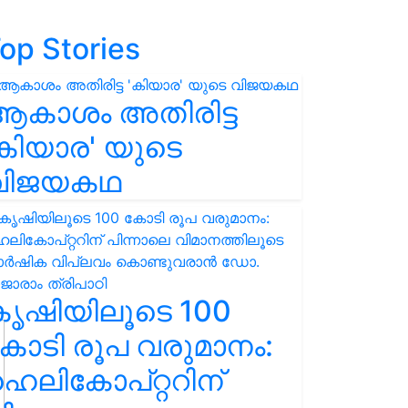
op Stories
ആകാശം അതിരിട്ട
കിയാര' യുടെ
വിജയകഥ
കൃഷിയിലൂടെ 100
ോടി രൂപ വരുമാനം:
െലികോപ്റ്ററിന്