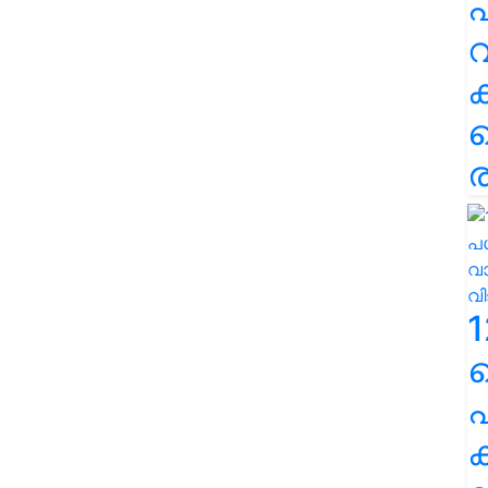
പ
വ
ര
1
പ
ക