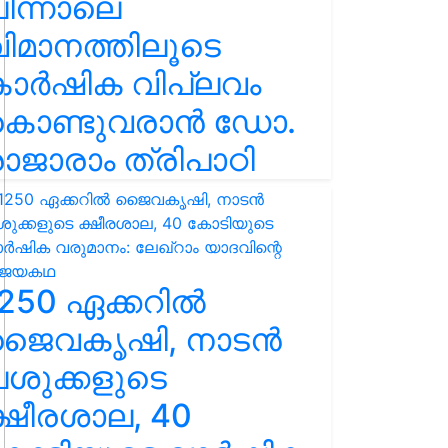
ിന്നാലെ
ിമാനത്തിലൂടെ
കാർഷിക വിപ്ലവം
കൊണ്ടുവരാൻ ഡോ.
ാജാരാം ത്രിപാഠി
250 ഏക്കറിൽ
ജൈവകൃഷി, നാടൻ
ശുക്കളുടെ
്ഷീരശാല, 40