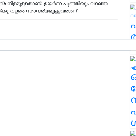
ത്ര നീളമുള്ളതാണ്. ഉയർന്ന പൂഞ്ഞിയും വളഞ്ഞ
്ക്കു വളരെ സൗന്ദര്യമുള്ളവരാണ് .
ത
ച
ര
എ
ശ