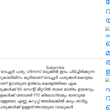
വ
വ
മ
Subscribe
ഈ
്ചൂർ പശു. ഗിന്നസ് ബുക്കിൽ ഇടം പിടിച്ചിരിക്കുന്ന
ുകാലിയിനം കൂടിയാണ് വെച്ചൂർ പശുക്കൾ.കോട്ടയം
നിന്നാണ് ഇവയുടെ ഉത്ഭവം.കേരളത്തിലെ ഏക
എ
കൾക്ക് 90 സെന്റി മീറ്ററിൽ താഴെ മാത്രം ഉയരവും
ാളകൾക്ക് ശരാശരി 170 കിലോഗ്രാമും ഭാരവുമേ
വ
ളയോ എണ്ണ കറുപ്പ് അല്ലെങ്കിൽ കടും തവിട്ടു
പശുക്കൾക്ക് ഉള്ളത്.അവയുടെ വാലുകൾ