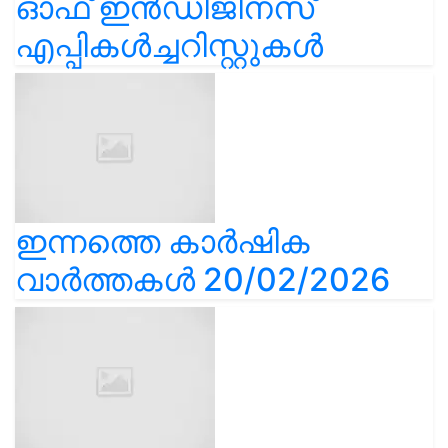
ഓഫ് ഇൻഡിജിനസ്
എപ്പികൾച്ചറിസ്റ്റുകൾ
ഇന്നത്തെ കാർഷിക
വാർത്തകൾ 20/02/2026