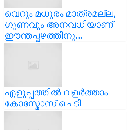
വെറും മധുരം മാത്രമല്ല,
ഗുണവും അനവധിയാണ്
ഈന്തപ്പഴത്തിനു...
എളുപ്പത്തിൽ വളർത്താം
കോസ്മോസ് ചെടി