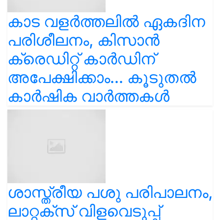
കാട വളര്‍ത്തലിൽ ഏകദിന
പരിശീലനം, കിസാൻ
ക്രെഡിറ്റ് കാർഡിന്
അപേക്ഷിക്കാം... കൂടുതൽ
കാർഷിക വാർത്തകൾ
ശാസ്ത്രീയ പശു പരിപാലനം,
ലാറ്റക്സ് വിളവെടുപ്പ്