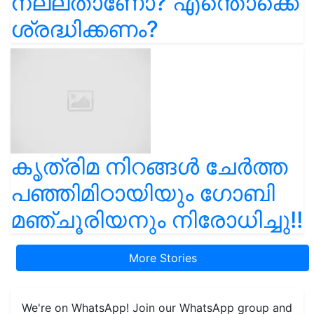
നല്ലതാണോ? എന്തൊക്കെ
ശ്രദ്ധിക്കണം?
കൃത്രിമ നിറങ്ങൾ ചേർത്ത
പഞ്ഞിമിഠായിയും ഗോബി
മഞ്ചൂരിയനും നിരോധിച്ചു!!
More Stories
We're on WhatsApp! Join our WhatsApp group and