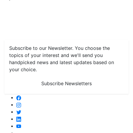
Home
News
Health & Herbs
Environment and Lifestyle
Features
Livestock & Aqua
Farm Care Tips
Organic
Farming
#FTB
Vegetables
Fruits
Spices & Cash Crops
Grain & Pulses
Flowers
Taste & Travel
Food Receipes
Monthly Reminders
Subscribe to our Newsletter. You choose the
topics of your interest and we'll send you
handpicked news and latest updates based on
your choice.
Subscribe Newsletters