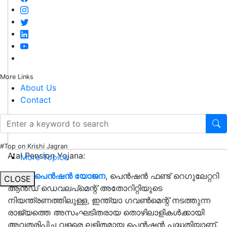
More Links
About Us
Contact
#Top on Krishi Jagran
Atal Pension Yojana:
More Topics
അടല്‍ പെന്‍ഷന്‍ യോജന
, പെന്‍ഷന്‍ ഫണ്ട് റെഗുലേറ്ററി
CLOSE
ആന്‍ഡ് ഡെവലപ്മെന്റ് അതോറിറ്റിയുടെ
നിയന്ത്രണത്തിലുള്ള, ഇന്ത്യാ ഗവണ്‍മെന്റ് നടത്തുന്ന
രാജ്യത്തെ അസംഘടിതരായ തൊഴിലാളികള്‍ക്കായി
അവതരിപ്പിച്ച വളരെ ലളിതമായ പെന്‍ഷന്‍ പദ്ധതിയാണ്.