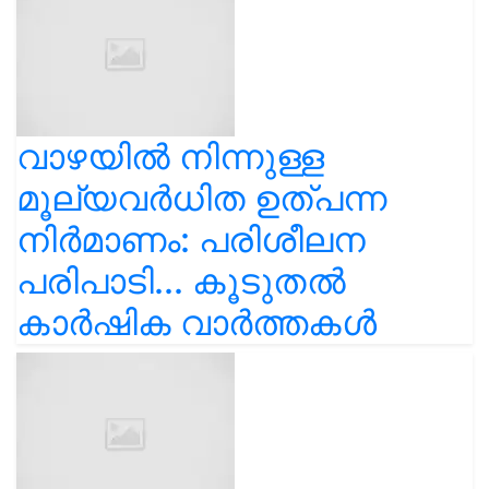
വാഴയിൽ നിന്നുള്ള
മൂല്യവർധിത ഉത്പന്ന
നിർമാണം: പരിശീലന
പരിപാടി... കൂടുതൽ
കാർഷിക വാർത്തകൾ