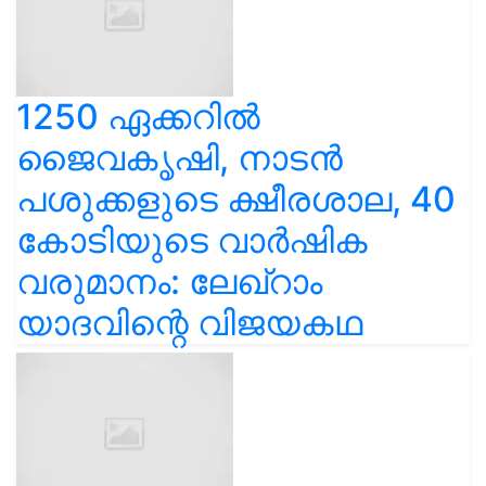
1250 ഏക്കറിൽ
ജൈവകൃഷി, നാടൻ
പശുക്കളുടെ ക്ഷീരശാല, 40
കോടിയുടെ വാർഷിക
വരുമാനം: ലേഖ്‌റാം
യാദവിന്റെ വിജയകഥ