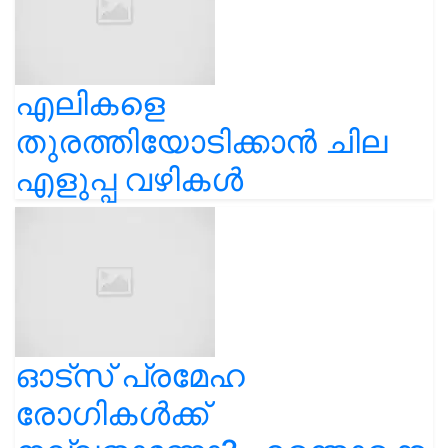
എലികളെ
തുരത്തിയോടിക്കാൻ ചില
എളുപ്പ വഴികൾ
ഓട്സ് പ്രമേഹ
രോഗികൾക്ക്