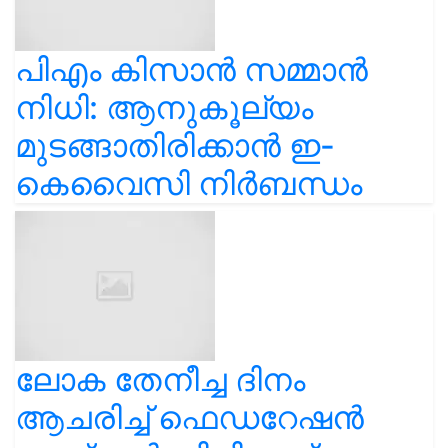
പിഎം കിസാൻ സമ്മാൻ
നിധി: ആനുകൂല്യം
മുടങ്ങാതിരിക്കാൻ ഇ-
കെവൈസി നിർബന്ധം
ലോക തേനീച്ച ദിനം
ആചരിച്ച് ഫെഡറേഷൻ