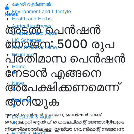
കോഴി വളർത്തൽ
Environment and Lifestyle
News
Health and Herbs
അടല്‍ പെന്‍ഷന്‍
Agricultural news
Livestock and Aqua
യോജന: 5000 രൂപ
LIC Schemes
Post Office Scheme
പ്രതിമാസ പെന്‍ഷന്‍
Insurance
Home
നേടാന്‍ എങ്ങനെ
അപേക്ഷിക്കണമെന്ന്
News
അറിയുക
Features
അടല്‍ പെന്‍ഷന്‍ യോജന, പെന്‍ഷന്‍ ഫണ്ട്
Livestock & Aqua
റെഗുലേറ്ററി ആന്‍ഡ് ഡെവലപ്മെന്റ് അതോറിറ്റിയുടെ
നിയന്ത്രണത്തിലുള്ള, ഇന്ത്യാ ഗവണ്‍മെന്റ് നടത്തുന്ന
Health & Herbs