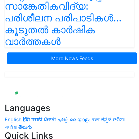
സാങ്കേതികവിദ്യ:
പരിശീലന പരിപാടികൾ...
കൂടുതൽ കാർഷിക
വാർത്തകൾ
More News Feeds
Languages
English
हिंदी
मराठी
ਪੰਜਾਬੀ
தமிழ்
മലയാളം
বাংলা
ಕನ್ನಡ
ଓଡିଆ
অসমীয়া
తెలుగు
Quick Links