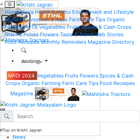
<
Home
News
Health & Herbs
Environment and Lifestyle
Features
Livestock & Aqua
Farm Care Tips
Organic
Farming
#FTB
Vegetables
Fruits
Spices & Cash Crops
Grain & Pulses
Flowers
Taste & Travel
Web Stories
Food Receipes
Monthly Reminders
Magazine
Directory
മലയാളം
MFOI 2024
Vegetables
Fruits
Flowers
Spices & Cash
Crops
Organic Farming
Farm Care Tips
Food Receipes
Magazine
#Top on Krishi Jagran
News