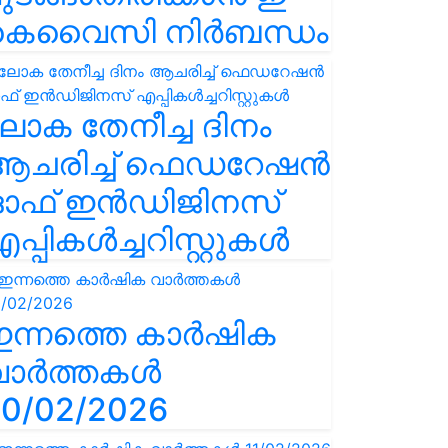
കെവൈസി നിർബന്ധം
ോക തേനീച്ച ദിനം
ആചരിച്ച് ഫെഡറേഷൻ
ഓഫ് ഇൻഡിജിനസ്
പ്പികൾച്ചറിസ്റ്റുകൾ
ഇന്നത്തെ കാർഷിക
വാർത്തകൾ
0/02/2026