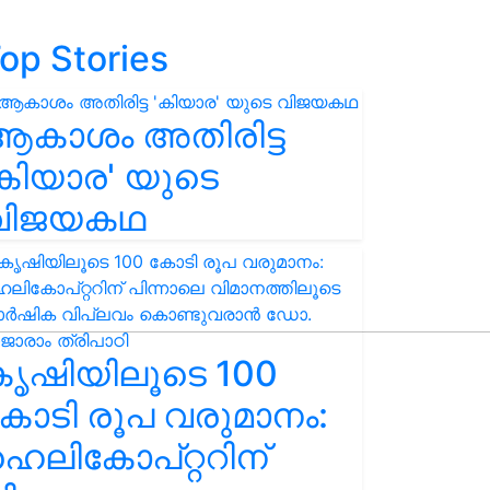
op Stories
ആകാശം അതിരിട്ട
കിയാര' യുടെ
വിജയകഥ
കൃഷിയിലൂടെ 100
ോടി രൂപ വരുമാനം:
െലികോപ്റ്ററിന്