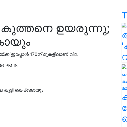
T
 കുത്തനെ ഉയരുന്നു;
കോയും
'
യ്ക്ക് ഇപ്പോൾ 170ന് മുകളിലാണ് വില
06 PM IST
ക
ഹ