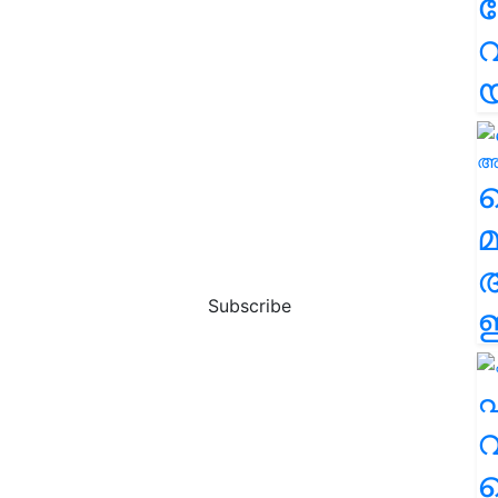
വ
വ
മ
Subscribe
ഈ
എ
വ