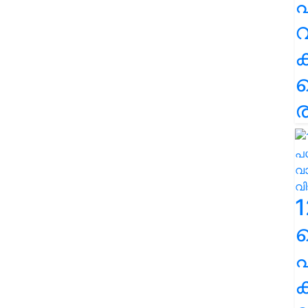
പ
വ
ര
1
പ
ക