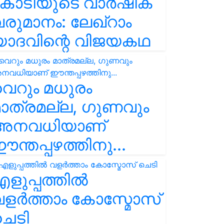
കോടിയുടെ വാർഷിക
രുമാനം: ലേഖ്‌റാം
യാദവിന്റെ വിജയകഥ
െറും മധുരം
ാത്രമല്ല, ഗുണവും
അനവധിയാണ്
ന്തപ്പഴത്തിനു...
ളുപ്പത്തിൽ
ളർത്താം കോസ്മോസ്
ചെടി