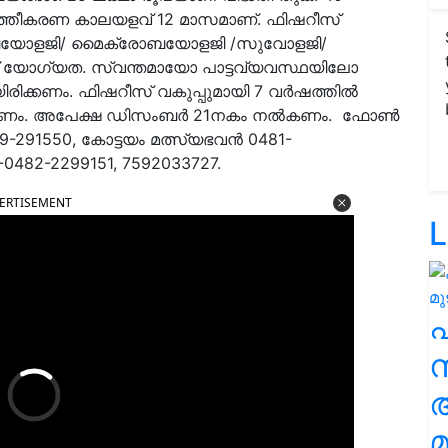
്‍ത്തീകരണ കാലയളവ് 12 മാസമാണ്. ഫിഷറീസ്
ബയോളജി/ മൈക്രോബയോളജി /സുവോളജി/
ണ് യോഗ്യത. സ്വന്തമായോ പാട്ടവ്യവസ്ഥയിലോ
ായിരിക്കണം. ഫിഷറീസ് വകുപ്പുമായി 7 വര്‍ഷത്തില്‍
പെടണം. അപേക്ഷ ഡിസംബര്‍ 21നകം നല്‍കണം.
ഫോണ്‍
9-291550, കോട്ടയം മത്സ്യഭവന്‍ 0481-
-0482-2299151, 7592033727.
ERTISEMENT
L
സ
മ