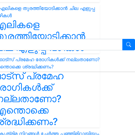
എലികളെ
ുരത്തിയോടിക്കാൻ
ില എളുപ്പ വഴികൾ
ഓട്സ് പ്രമേഹ
ോഗികൾക്ക്
നല്ലതാണോ?
ന്തൊക്കെ
്രദ്ധിക്കണം?