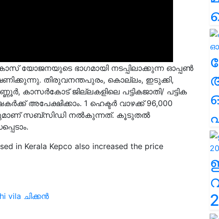
ല
ികാസ് യോജനയുടെ ഭാഗമായി നടപ്പിലാക്കുന്ന ഓപ്പണ്‍
ണിക്കുന്നു. തിരുവനന്തപുരം, കൊല്ലം, ഇടുക്കി,
കണ്ണൂര്‍, കാസര്‍കോട് ജില്ലകളിലെ പട്ടികജാതി/ പട്ടിക
ഷകർക്ക് അപേക്ഷിക്കാം. 1 ഹെക്ടര്‍ വാഴക്ക്
96,000
എ
ാണ് സബ്‌സിഡി നല്‍കുന്നത്. കൂടുതല്‍
്പെടാം.
sed in Kerala Kepco also increased the price
2
i vila
ചിക്കൻ