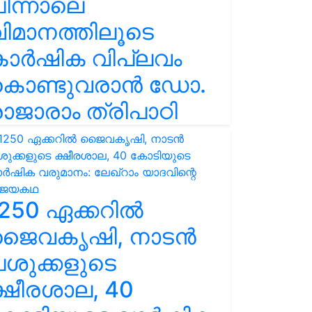
ിന്നാലെ
ിമാനത്തിലൂടെ
കാർഷിക വിപ്ലവം
കൊണ്ടുവരാൻ ഡോ.
ാജാരാം ത്രിപാഠി
250 ഏക്കറിൽ
ജൈവകൃഷി, നാടൻ
ശുക്കളുടെ
്ഷീരശാല, 40