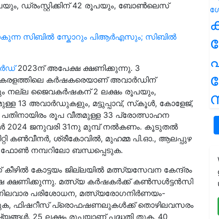
ൂപയും, ഡ്രംസ്റ്റിക്കിന് 42 രൂപയും, ബോൺലെസ്
ക
കാകുന്ന സിബിൽ സ്കോറും പിആർഎസും; സിബിൽ
പ
്‍ഡ്
2023ന് അപേക്ഷ ക്ഷണിക്കുന്നു. 3
കേരളത്തിലെ കര്‍ഷകരെയാണ് അവാര്‍ഡിന്
ും നല്ല ജൈവകര്‍ഷകന് 2 ലക്ഷം രൂപയും,
ന
ള 13 അവാര്‍ഡുകളും, മട്ടുപ്പാവ്, സ്‌കൂള്‍, കോളേജ്,
പതിനായിരം രൂപ വീതമുള്ള 33 പ്രോത്സാഹന
്‍ 2024 ജനുവരി 31നു മുമ്പ് നൽകണം. കൂടുതല്‍
റ്റി കണ്‍വീനര്‍, ശ്രീകോവില്‍, മുഹമ്മ പി.ഓ., ആലപ്പുഴ
ഫോണ്‍ നമ്പറിലോ ബന്ധപ്പെടുക.
് കീഴില്‍ കോട്ടയം ജില്ലയിൽ മത്സ്യസേവന കേന്ദ്രം
്ഷണിക്കുന്നു. മത്സ്യ കര്‍ഷകര്‍ക്ക് കണ്‍സള്‍ട്ടന്‍സി
ഗുണനിലവാര പരിശോധന, മത്സ്യരോഗനിര്‍ണയം-
ക്കുക, ഫിഷറീസ് പ്രൊഫഷണലുകള്‍ക്ക് തൊഴിലവസരം
ഷ്യങ്ങൾ. 25 ലക്ഷം രൂപയാണ് പദ്ധതി തുക. 40