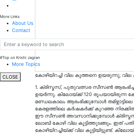
More Links
About Us
Contact
#Top on Krishi Jagran
More Topics
കോഴിയിറച്ചി വില കുത്തനെ ഉയരുന്നു; വില 
CLOSE
1. ക്രിസ്മസ്, പുതുവത്സര സീസൺ ആരംഭി
ഉയർന്നു. കിലോയ്ക്ക് 120 രൂപയായിരുന്ന കോ
മണ്ഡലകാലം ആരംഭിക്കുമ്പോൾ തമിഴ്നാട്ടി
കേരളത്തിലെ കർഷകർക്ക് കുറഞ്ഞ നിരക്കിൽ 
ഈ സീസൺ അവസാനിക്കുമ്പോൾ ക്രിസ്മസ്, 
ലോബി കോഴി വില കൂട്ടിത്തുടങ്ങും. ഇത് 
കോഴിയിറച്ചിയ്ക്ക് വില കൂട്ടിയിട്ടുണ്ട്. കി