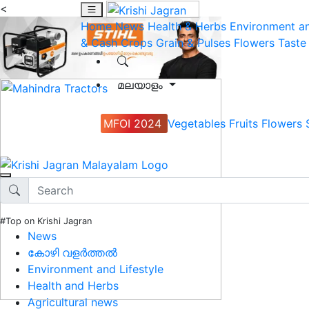
<
Home
News
Health & Herbs
Environment an
& Cash Crops
Grain & Pulses
Flowers
Taste
മലയാളം
MFOI 2024
Vegetables
Fruits
Flowers
#Top on Krishi Jagran
News
കോഴി വളർത്തൽ
Environment and Lifestyle
Health and Herbs
Agricultural news