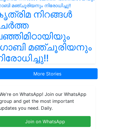
ൃത്രിമ നിറങ്ങൾ
ചേർത്ത
ഞ്ഞിമിഠായിയും
ഗോബി മഞ്ചൂരിയനും
ിരോധിച്ചു!!
More Stories
We're on WhatsApp! Join our WhatsApp
group and get the most important
updates you need. Daily.
Join on WhatsApp