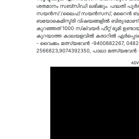
ശതമാനം സബ്‌സിഡി ലഭിക്കും. പദ്ധതി പൂര
സയന്‍സ് /ലൈഫ് സയന്‍സസ്, മറൈന്‍ 
ബയോകെമിസ്ട്രി വിഷയങ്ങളില്‍ ബിരുദമാ
കുറഞ്ഞത് 1000 സ്‌ക്വയര്‍ ഫീറ്റ് ഭൂമി ഉണ്ട
കുറയാത്ത കാലയളവില്‍ കരാറില്‍ ഏര്‍പ്
- വൈക്കം മത്സ്യഭവന്‍ -9400882267, 0482
2566823,9074392350, പാലാ മത്സ്യഭവന്‍ 
ADV