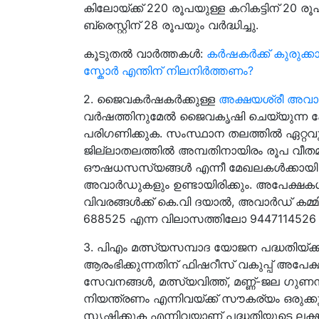
കിലോയ്‌ക്ക് 220 രൂപയുള്ള കറികട്ടിന് 20 ര
ബ്രെസ്റ്റിന് 28 രൂപയും വർദ്ധിച്ചു.
കൂടുതൽ വാർത്തകൾ:
കർഷകർക്ക് കുരുക്
സ്കോർ എന്തിന് നിലനിർത്തണം?
2. ജൈവകര്‍ഷകർക്കുള്ള
അക്ഷയശ്രീ അവാര
വര്‍ഷത്തിനുമേല്‍ ജൈവകൃഷി ചെയ്യുന്ന 
പരിഗണിക്കുക. സംസ്ഥാന തലത്തില്‍ ഏറ്റവ
ജില്ലാതലത്തില്‍ അമ്പതിനായിരം രൂപ വീതമുള്
ഔഷധസസ്യങ്ങള്‍ എന്നീ മേഖലകള്‍ക്കായി 
അവാര്‍ഡുകളും ഉണ്ടായിരിക്കും. അപേക്ഷകള
വിവരങ്ങള്‍ക്ക് കെ.വി ദയാല്‍, അവാര്‍ഡ് കമ്മി
688525 എന്ന വിലാസത്തിലോ 9447114526 
3. പിഎം മത്സ്യസമ്പാദ യോജന പദ്ധതിയ്ക്ക
ആരംഭിക്കുന്നതിന് ഫിഷറീസ് വകുപ്പ് അപേക്ഷ ക
സേവനങ്ങള്‍, മത്സ്യവിത്ത്, മണ്ണ്-ജല 
നിയന്ത്രണം എന്നിവയ്ക്ക് സൗകര്യം ഒരു
സൃഷ്ടിക്കുക എന്നിവയാണ് പദ്ധതിയുടെ ലക്