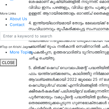
ശേഷമാണ് കൃഷിയിടങ്ങളില്‍ നടുന്നത്. മൊത്തം
വിവിധ ഇനം പഴങ്ങളും, വിവിധ ഇനം പൂക്കൃഷിയ
ഉള്ളത്. ആറായിരത്തോളം ഓറഞ്ച് തൈകളും നട്
More Links
About Us
4. ഇന്ത്യയിലാദ്യമായി തോട്ടം മേഖലയ്ക്ക്
Contact
സംവിധാനവും രൂപീകരിക്കപ്പെട്ട സംസ്ഥാനമ
പരിപാടി ഇന്ന് കോഴിക്കോട് സംഘടിപ്പിച്ചു.
പദ്ധതികള്‍ നടപ്പിലാക്കാൻ തീരുമാനമായി. പ
പദ്ധതിക്ക് രൂപം നൽകാൻ സെമിനാറിൽ ചർച്ച ച
#Top on Krishi Jagran
രൂപകല്‍പ്പന, ഉത്തരവാദിത്വ ടൂറിസത്തി
More Topics
ചർച്ച ചെയ്തു.
CLOSE
5. മില്‍ക്ക് ഷെഡ് ഡെവലപ്മെന്റ് പദ്ധതിയില്
ഫാം യന്ത്രവത്ക്കരണം, കാലിത്തീറ്റ നിര്‍മ്മാണ
ആവശ്യങ്ങള്‍ക്കായി 2022 ജൂലൈ 25 ന് 
ഷെഡ്യൂള്‍ഡ് ബാങ്ക് എന്നിവിടങ്ങളില്‍ നി
ക്ഷീരകര്‍ഷകര്‍ക്ക് പലിശയിളവ് ലഭിക്കുന്
പൂര്‍ണമായും വകുപ്പിന്റെ പദ്ധതിയില്‍ ഉള്‍പ
തെരഞ്ഞെടുക്കപ്പെടുന്ന ഗുണഭോക്താക്കള്‍ വായ്
റിപ്പോര്‍ട്ടിന്റെ ബാങ്ക് സാക്ഷ്യപ്പെടുത്തിയ