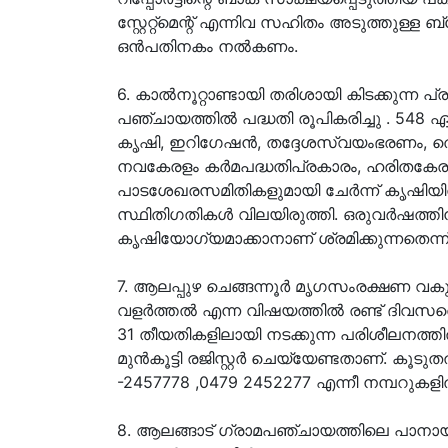
സ്റ്റേറ്റ്മെന്റ് എന്നിവ സഹിതം അടുത്തുള്
ഒന്‍പതിനകം നല്‍കണം.
6. കാല്‍നൂറ്റാണ്ടായി തരിശായി കിടക്കുന്
പഞ്ചായത്തില്‍ പദ്ധതി രൂപികരിച്ചു . 548 
കൃഷി, ഇറിഗേഷന്‍, തദ്ദേശസ്വയംഭരണം, തൊഴി
നവകേരളം കര്‍മപദ്ധതിപ്രകാരം, ഹരിതകേരളം 
പാടശേഖരസമിതികളുമായി ചേര്‍ന്ന് കൃഷിയിറക
സ്ഥിതിഗതികള്‍ വിലയിരുത്തി. ഒരുവര്‍ഷത
കൃഷിയോഗ്യമാക്കാനാണ് ശ്രമിക്കുന്നതെന്ന്
7. ആലപ്പുഴ ചെങ്ങന്നൂർ മൃഗസംരക്ഷണ വകുപ്പ
വളർത്തൽ എന്ന വിഷയത്തിൽ രണ്ട് ദിവസത
31 തീയതികളിലായി നടക്കുന്ന പരിശീലനത്ത
മുൻകൂട്ടി രജിസ്റ്റർ ചെയ്യേണ്ടതാണ്. കൂട
-2457778 ,0479 2452277 എന്നീ നമ്പറുകള
8. ആലങ്ങാട് ഗ്രാമപഞ്ചായത്തിലെ പാനായി