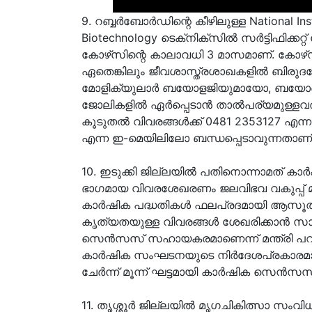
9. റബ്ബര്‍ബോര്‍ഡിന്റെ കീഴിലുള്ള National In
Biotechnology ടെക്‌നിക്‌സില്‍ സര്‍ട്ടിഫിക്ക
കോഴ്‌സിന്റെ കാലാവധി 3 മാസമാണ്. കോഴ്‌സി
ഏതെങ്കിലും ജീവശാസ്ത്രശാഖകളില്‍ ബിരുദമ
മോളിക്യുലാര്‍ ബയോളജിയുമായോ, ബയോടെക
ജോലികളില്‍ ഏര്‍പ്പെടാന്‍ താല്‍പര്യമുള്ളവ
കൂടുതല്‍ വിവരങ്ങള്‍ക്ക് 0481 2353127 എ
എന്ന ഇ-മെയിലിലോ ബന്ധപ്പെടാവുന്നതാണ്
10. ഇടുക്കി ജില്ലയില്‍ പതിനൊന്നാമത് കാര
ഭാഗമായ വിവരശേഖരണം ജലവിഭവ വകുപ്പ് മന്
കാര്‍ഷിക പദ്ധതികള്‍ ഫലപ്രദമായി ആസൂ
കൃത്യതയുള്ള വിവരങ്ങള്‍ ശേഖരിക്കാന്‍ സാ
സെന്‍സസ് സഹായകരമാണെന്ന് മന്ത്രി പറ
കാര്‍ഷിക സംഘടനയുടെ നിര്‍ദേശപ്രകാരമാണ്
ചേര്‍ന്ന് മൂന്ന് ഘട്ടമായി കാർഷിക സെൻസസ്
11. തൃശ്ശൂർ ജില്ലയിൽ മൃഗചികിത്സാ സംവി