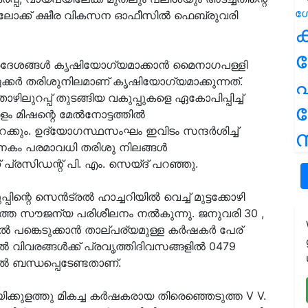
ള ബ്ലോക്ക് ക്ഷീര വികസന ഓഫീസില്‍ ഫെബ്രുവരി
ക
ന പ്രദേശങ്ങൾ കൃഷിയോഗ്യമാക്കാന്‍ മൈനാഗപള്ളി
പ
ഏക്കര്‍ തരിശുനിലമാണ് കൃഷിയോഗ്യമാക്കുന്നത്.
ലുറപ്പ് തുടങ്ങിയ വകുപ്പുകളെ ഏകോപിപ്പിച്ച്
മിഷന്റെ മേല്‍നോട്ടത്തില്‍
്കും. ഉദ്യോഗസ്ഥസംഘം ഇവിടം സന്ദര്‍ശിച്ച്
ന
്തിനകം പരമാവധി തരിശു നിലങ്ങൾ
 പ്രസിഡന്റ് പി. എം. സെയ്ദ് പറഞ്ഞു.
ിന്റെ സെൻട്രൽ ഹാച്ചറിയിൽ വെച്ച് മുട്ടക്കോഴി
്തെ സൗജന്യ പരിശീലനം നൽകുന്നു. ജനുവരി 30 ,
ിൽ പങ്കെടുക്കാൻ താല്പര്യമുള്ള കർഷകർ പേര്
ുതൽ വിവരങ്ങൾക്ക് പ്രവൃത്തിദിവസങ്ങളിൽ 0479
ിൽ ബന്ധപ്പെടേണ്ടതാണ്.
ക്കുളത്തു മികച്ച കർഷകരായ തിരെഞ്ഞെടുത്ത V V.