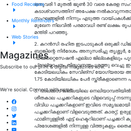
ജനുവരി 1 മുതൽ ജൂൺ 30 വരെ കേരള സംസ
Food Receipes
കടാശ്വാസത്തിന് അപേക്ഷ നൽകാവുന്ന
സംഘങ്ങളിൽ നിന്നും എടുത്ത വായ്പകൾക
Monthly Reminders
മുഖേന നിലവിൽ പരമാവധി രണ്ട് ലക്ഷം രൂ
മന്ത്രി പറഞ്ഞു.
Web Stories
2. കറൻസി രഹിത ഇടപാടുകൾ ഒരുക്കി ഡിജിറ്
ബാങ്കിന്റെ നിർദേശം അനുസരിച്ചു തൃശ്ശൂർ
Magazines
ഡിജിറ്റൈസേഷൻ എല്ലാ ജില്ലകളിലും പൂർത്ത
പ്രഘ്യാപനം തിരുവനന്തപുരത്തു വെച്ചു ഇന
Subscribe to our print & digital magazines now.
കോടിയലധികം സേവിങ്സ് യോഗ്യരായ അക്ക
1.75 കോടിയിലധികം പേർ സ്ത്രീകളാണെന്ന 
We're social. Connect with us on:
3. പാലക്കാട് ജില്ലയിലെ നെലിയാമ്പതിയ
ശീതകാല പച്ചക്കറികളുടെ വിളവെടുപ്പ് നടന്നു, കോ
വിവിധ പച്ചക്കറികളാണ് ഇവിടെ സമൃദ്ധമായി വ
പച്ചക്കറികളാണ് വിളവെടുത്തത്. കാരറ്റ്, ഉരുള
ഫാമിനുള്ളില്‍ എട്ട് ഹെക്ടറിലാണ് പച്ചക്കറ
പ്രദേശങ്ങളില്‍ നിന്നുള്ള വിത്തുകളും തൈ