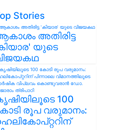
op Stories
ആകാശം അതിരിട്ട
കിയാര' യുടെ
വിജയകഥ
കൃഷിയിലൂടെ 100
ോടി രൂപ വരുമാനം:
െലികോപ്റ്ററിന്