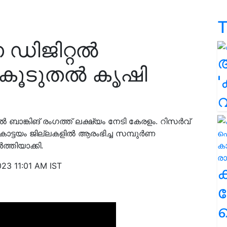
T
 ഡിജിറ്റൽ
... കൂടുതൽ കൃഷി
'
ബാങ്കിങ് രംഗത്ത് ലക്ഷ്യം നേടി കേരളം. റിസർവ്
, കോട്ടയം ജില്ലകളിൽ ആരംഭിച്ച സമ്പുർണ
്തിയാക്കി.
023 11:01 AM IST
ക
ഹ