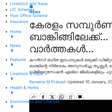
Livestock and Aqua
LIC Schemes
News
Post Office Scheme
കേരളം സമ്പുർണ
Insurance
Home
ബാങ്കിങ്ങിലേക്ക്
വാർത്തകൾ...
News
Features
കറൻസി രഹിത ഇടപാടുകൾ ഒരുക്കി ഡിജിറ്റൽ 
ബാങ്കിന്റെ നിർദേശം അനുസരിച്ചു തൃശ്ശൂർ
ഡിജിറ്റൈസേഷൻ എല്ലാ ജില്ലകളിലും പൂർത
Livestock & Aqua
Raveena M Prakash
Updated 10 January, 2
Health & Herbs
Environment and Lifestyle