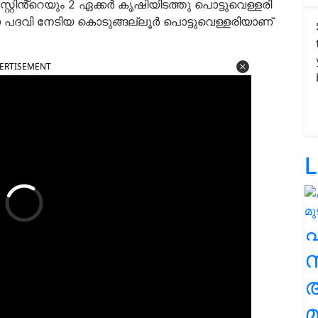
്റിൻ്റെയും 2 ഏക്കർ കൃഷിയിടത്തു പൊട്ടുവെള്ളരി
പദവി നേടിയ കൊടുങ്ങല്ലൂർ പൊട്ടുവെള്ളരിയാണ്
ERTISEMENT
L
സ
മ