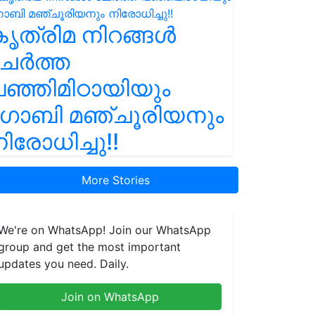
ൃത്രിമ നിറങ്ങൾ
ചേർത്ത
ഞ്ഞിമിഠായിയും
ഗോബി മഞ്ചൂരിയനും
ിരോധിച്ചു!!
More Stories
We're on WhatsApp! Join our WhatsApp
group and get the most important
updates you need. Daily.
Join on WhatsApp