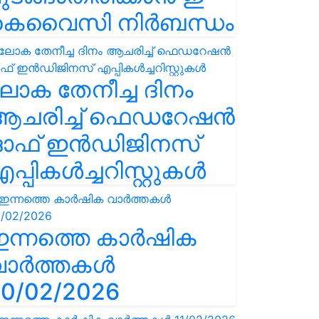
കെവൈസി നിർബന്ധം
ോക തേനീച്ച ദിനം
ആചരിച്ച് ഫെഡറേഷൻ
ഓഫ് ഇൻഡിജിനസ്
പ്പികൾച്ചറിസ്റ്റുകൾ
ഇന്നത്തെ കാർഷിക
വാർത്തകൾ
0/02/2026