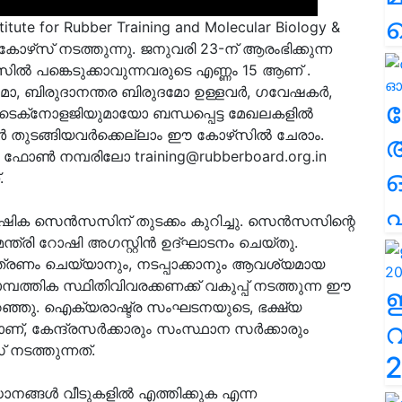
stitute for Rubber Training and Molecular Biology &
റ്റ് കോഴ്‌സ് നടത്തുന്നു. ജനുവരി 23-ന് ആരംഭിക്കുന്ന
ല്‍ പങ്കെടുക്കാവുന്നവരുടെ എണ്ണം 15 ആണ് .
ോ, ബിരുദാനന്തര ബിരുദമോ ഉള്ളവര്‍, ഗവേഷകര്‍,
ല
്‌നോളജിയുമായോ ബന്ധപ്പെട്ട മേഖലകളില്‍
ര്‍ തുടങ്ങിയവര്‍ക്കെല്ലാം ഈ കോഴ്‌സില്‍ ചേരാം.
ന്ന ഫോണ്‍ നമ്പരിലോ
training@rubberboard.org.in
.
എ
്‍ഷിക സെന്‍സസിന് തുടക്കം കുറിച്ചു. സെന്‍സസിന്റെ
ത്രി റോഷി അഗസ്റ്റിന്‍ ഉദ്ഘാടനം ചെയ്തു.
ത്രണം ചെയ്യാനും, നടപ്പാക്കാനും ആവശ്യമായ
മ്പത്തിക സ്ഥിതിവിവരക്കണക്ക് വകുപ്പ് നടത്തുന്ന ഈ
ഞ്ഞു. ഐക്യരാഷ്ട്ര സംഘടനയുടെ, ഭക്ഷ്യ
, കേന്ദ്രസര്‍ക്കാരും സംസ്ഥാന സര്‍ക്കാരും
 നടത്തുന്നത്.
2
ധാനങ്ങൾ വീടുകളിൽ എത്തിക്കുക എന്ന