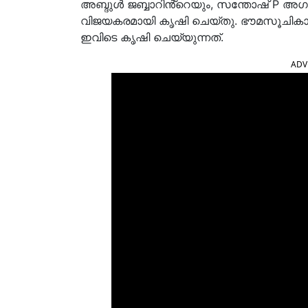
അബ്ദുൾ ജബ്ബാറിൻ്റെയും, സന്തോഷ് P അഗസ്റ
വിജയകരമായി കൃഷി ചെയ്‌തു. ഭൗമസൂചികാ 
ഇവിടെ കൃഷി ചെയ്യുന്നത്.
ADV