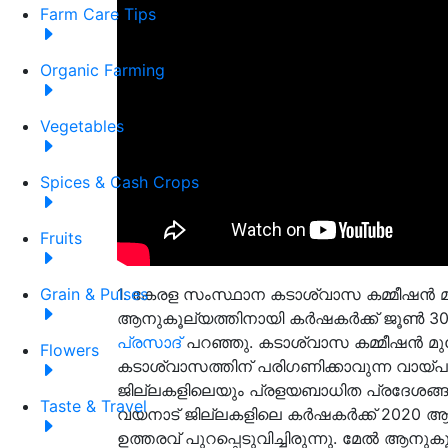
Farm Care Tips
Organic Farming
Vegetables
Spices & Cash Crops
Fruits
1. കേരള സംസ്ഥാന കടാശ്വാസ കമ്മീഷൻ 
Grain & Pulses
ആനുകൂല്യത്തിനായി കർഷകർക്ക് ജൂൺ 30 
പ്രസാദ്
പറഞ്ഞു. കടാശ്വാസ കമ്മീഷൻ മ
Flowers
കടാശ്വാസത്തിന് പരിഗണിക്കാവുന്ന വായ്പാ 
ജില്ലകളിലെയും പ്രളയബാധിത പ്രദേശങ്ങളില
Taste & Travel
വയനാട് ജില്ലകളിലെ കർഷകർക്ക് 2020 ആഗസ്
ഉത്തരവ് പുറപ്പെടുവിച്ചിരുന്നു. മേൽ ആനു