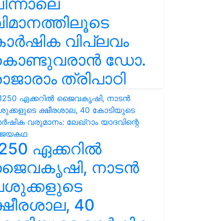
ിന്നാലെ
ിമാനത്തിലൂടെ
കാർഷിക വിപ്ലവം
കൊണ്ടുവരാൻ ഡോ.
ാജാരാം ത്രിപാഠി
250 ഏക്കറിൽ
ജൈവകൃഷി, നാടൻ
ശുക്കളുടെ
്ഷീരശാല, 40