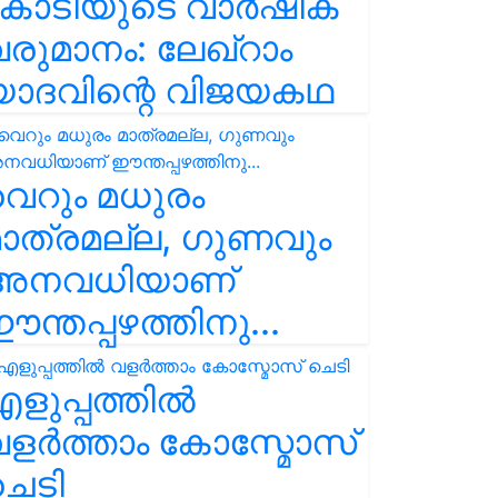
കോടിയുടെ വാർഷിക
രുമാനം: ലേഖ്‌റാം
യാദവിന്റെ വിജയകഥ
െറും മധുരം
ാത്രമല്ല, ഗുണവും
അനവധിയാണ്
ന്തപ്പഴത്തിനു...
ളുപ്പത്തിൽ
ളർത്താം കോസ്മോസ്
ചെടി