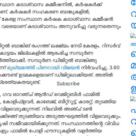
്ഥാന കടാശ്വാസ കമ്മീഷനിൽ, കർഷകർക്ക്
വ
താണ്. കർഷകർ സഹകരണ ബാങ്കുകളിൽ,
്ക് കേരള സംസ്ഥാന കർഷക കടാശ്വാസ കമ്മീഷൻ
പ വരെയാണ് കടാശ്വാസം അനുവദിച്ചു വരുന്നതെന്നും
റൽ ബാങ്കിങ് രംഗത്ത് ലക്ഷ്യം നേടി കേരളം. റിസർവ്
വ
, കോട്ടയം ജില്ലകളിൽ ആരംഭിച്ച സമ്പുർണ
ിയാക്കി. സമ്പുർണ ഡിജിറ്റൽ ബാങ്കിങ്ങു
മ
്ന്
മുഖ്യമന്ത്രി പിണറായി വിജയൻ
നിർവഹിച്ചു. 3.60
ൗണ്ട് ഉടമകളെയാണ് ഡിജിറ്റലാക്കിയത്. അതിൽ
പ്രേത്യകതയുണ്ട്.
Subscribe
ഈ
ിൽ, ഗവ ഓറഞ്ച് ആൻഡ് വെജിറ്റബിൾ ഫാമിൽ
ളിഫ്‌ളവര്‍, കാബേജ്, ബീറ്റ്‌റൂട്ട്, കാരറ്റ്, തുടങ്ങിയ
എ
ിളവെടുക്കുന്നത്. നിലവില്‍ അഞ്ച് ടണ്‍
ക്കിഴങ്ങ് തുടങ്ങിയവ അടുത്തഘട്ടത്തില്‍ വിളവെടുക്കും.
വ
ി കൃഷി സജീവമായിരിക്കുന്നത്. സംസ്ഥാനത്തിന്റെ വിവിധ
കളും ഫാമില്‍ പോളി ഹൗസുകളില്‍ വളര്‍ത്തിയ