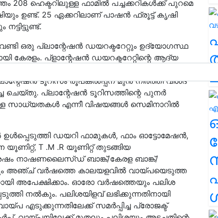
 208 ഹെക്ടറിലുള്ള ഫാമില്‍ പച്ചക്കറികള്‍ക്ക് പുറമെ
ും ഉണ്ട്. 25 ഏക്കറിലാണ് പാഷന്‍ ഫ്രൂട്ട് കൃഷി
ടിട്ടുണ്ട്.
 വേണ്ടി ഒരു പ്ലാന്റേഷൻ ഡയറക്ടറേറ്റും ഉദ്യോഗസ്ഥ
ത
ായി കേരളം. പ്ളാന്റേഷൻ ഡയറക്ടറേറ്റിന്റെ ആദ്യ
 കേരളത്തിലെ പ്ലാന്റേഷന്‍ മേഖലയില്‍ ഇക്കോ ടൂറിസം
ച
്ലാന്റേഷന്‍ ടൂറിസം രൂപകല്‍പ്പന മുൻ നിർത്തി വിശദ
െയ്‌തു. പ്ലാന്റേഷന്‍ ടൂറിസത്തിന്റെ പുനര്‍
നുള്ള സാധ്യതകള്‍ എന്നീ വിഷയങ്ങൾ സെമിനാറിൽ
‍ ഉള്‍പ്പെടുത്തി ഡയറി ഫാമുകള്‍, ഫാം ഓട്ടോമേഷന്‍,
ര
 യൂണിറ്റ്, T .M .R യൂണിറ്റ് തുടങ്ങിയ
ശേഷം നാഷണലൈസ്ഡ് ബാങ്ക്/കേരള ബാങ്ക്/
ന്നും അഞ്ച് വര്‍ഷത്തെ കാലയളവില്‍ വായ്പയെടുത്ത
എ
നതിനായി അപേക്ഷിക്കാം. ഓരോ വര്‍ഷത്തെയും പലിശ
ശ
്പെടുത്തി നല്‍കും. പലിശയിളവ് ലഭിക്കുന്നതിനായി
പ എടുക്കുന്നതിലേക്ക് സമര്‍പ്പിച്ച പ്രോജക്ട്
 പകര്‍പ്പ്, വായ്പയിലേക്ക് മുതലും പലിശയും അടച്ചതിന്റെ