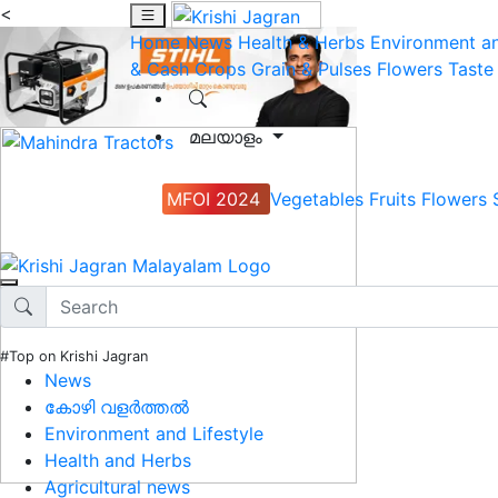
<
Home
News
Health & Herbs
Environment an
& Cash Crops
Grain & Pulses
Flowers
Taste
മലയാളം
MFOI 2024
Vegetables
Fruits
Flowers
#Top on Krishi Jagran
News
കോഴി വളർത്തൽ
Environment and Lifestyle
Health and Herbs
Agricultural news